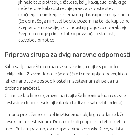
jih naše telo potrebuje (železo, kalij, kalcij, tudi cink, ki ga
naše telo še kako potrebuje prav za vzpostavitev
močnega imunskega sistema), a pri nakupu suhega sadja
(če domačega nimate) bodite pozorni na to, da kupite ne
žveplano suho sadje, saj v industriji pogosto uporabljajo
žveplo in druge pline, ki lahko povzročajo slabost,
glavobol, omotico.
Priprava sirupa za dvig naravne odpornosti
Suho sadje narežite na manjše koščke in ga dajte v posodo
sekljalnika. Zraven dodajte še oreščke in neolupljen ingver, ki ga
lahko naribate v posodo k ostalim sestavinam ali pa ga na
drobno narežete).
Če imate bio limono, zraven naribajte še limonino lupinico. Vse
sestavine dobro sesekljajte (lahko tudi zmiksate v blenderju).
Limono prerežemo na pol in iztisnemo sok, ki ga dodamo k že
sesekljanim sestavinam. Dodamo tudi propolis, mleti cimet in
med. Pri tem pazimo, da ne uporabimo kovinske žlice, saj bi v