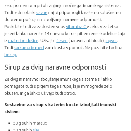
zelo pomembna pri ohranjanju močnega imunskega sistema.
Tudi redni obiski
savne
naj bi pripomogli k našemu splošnemu
dobremu počutju in izboljšanju naravne odpornosti.
Poskrbite tudi za zadosten vnos
vitamina C
v telo. V začetku
jeseni lahko naredite 14 dnevno kuro s pitjem ene skodelice čaja
iz
materine dušice
. Uživajte
česen
(naravni antibiotik),
ingver
.
Tudi
kurkuma in med
vam bosta v pomoč. Ne pozabite tudi na
bezeg.
Sirup za dvig naravne odpornosti
Za dvig in naravno izboljšanje imunskega sistema si lahko
pomagate tudi s pitjem tega sirupa, ki je mimogrede zelo
okusen. In ga lahko uživajo tudi otroci.
Sestavine za sirup s katerim boste izboljšali
imunski
sistem:
50 g suhih marelic
50 g suhih
sliv