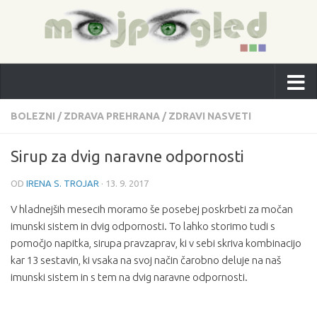
BOLEZNI
/
ZDRAVA PREHRANA
/
ZDRAVI NASVETI
Sirup za dvig naravne odpornosti
OD
IRENA S. TROJAR
·
13. 9. 2017
V hladnejših mesecih moramo še posebej poskrbeti za močan
imunski sistem in dvig odpornosti. To lahko storimo tudi s
pomočjo napitka, sirupa pravzaprav, ki v sebi skriva kombinacijo
kar 13 sestavin, ki vsaka na svoj način čarobno deluje na naš
imunski sistem in s tem na dvig naravne odpornosti.