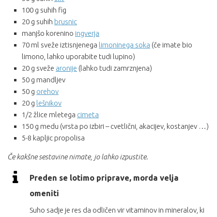
100 g suhih fig
20 g suhih
brusnic
manjšo korenino
ingverja
70 ml sveže iztisnjenega
limoninega soka
(če imate bio
limono, lahko uporabite tudi lupino)
20 g sveže
aronije
(lahko tudi zamrznjena)
50 g mandljev
50 g
orehov
20 g
lešnikov
1/2 žlice mletega
cimeta
150 g medu (vrsta po izbiri – cvetlični, akacijev, kostanjev …)
5-8 kapljic propolisa
Če kakšne sestavine nimate, jo lahko izpustite.
Preden se lotimo priprave, morda velja
omeniti
Suho sadje je res da odličen vir vitaminov in mineralov, ki