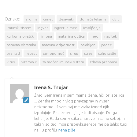
Oznake:
aronija
cimet
dejavniki
domača lekarna
dvig
imunski sistem
ingver
ingver in med
izboljšanje
kurkuma oreščki
limona
materina dušica
med
napitek
naravna obramba
naravna odpornost
oslabljen
padec
prehlad
recept
samopomoč
sirup
stres
suho sadje
virusi
vitamin c
za močan imunski sistem
zdrava prehrana
Irena S. Trojar
Živjo! Sem Irena in sem mama, žena, hči, prijateljica
... Ženska mnogih vlog pravzaprav in v vseh
neizmerno uživam, saj me vsaka izmed njih
izpolnjuje. Ena izmed njih je tudi pisanje. Druga
kuhanje. Rada sem v stiku z naravo in samo seboj. In
takšni so tudi moji prispevki.Berete me pa lahko tudi
na FB profilu
Irena piše
.