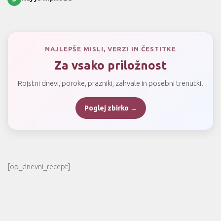
NAJLEPŠE MISLI, VERZI IN ČESTITKE
Za vsako priložnost
Rojstni dnevi, poroke, prazniki, zahvale in posebni trenutki.
Poglej zbirko →
[op_dnevni_recept]