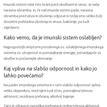
Imunski sistem naše telo brani pred okužbami in virusi. Je naša
naravna obramba. In, če naš imunski sistem pade, naravna
obramba pred virusi in obolenju odpove in tedaj smo veliko bolj
dovzetni prehladna obolenja in viruse, bakterije, pa tudi
zajedavce.
Kako vemo, da je imunski sistem oslabljen?
Najpogostejši simptomi porušenega oz. oslabljenega imunskega
sistema so: utrujenost in pomanjkanje energije, ponavljajoče se
okužbe in počasnejše okrevanje.
Kaj vpliva na slabšo odpornost in kako jo
lahko povečamo?
Na padec imunskega sistema in s tem slabšo odpornost vpliva
veliko dejavnikov, med njimi tudi stres, premajhna telesna
aktivnost, nezdrava prehrana, alkohol, kajenje.
Zato je zdrava in raznolika prehrana in redna telesna aktivnost