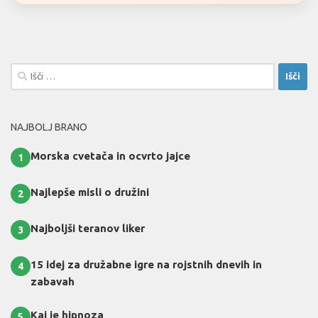
Išči:
NAJBOLJ BRANO
Morska cvetača in ocvrto jajce
1
Najlepše misli o družini
2
Najboljši teranov liker
3
15 idej za družabne igre na rojstnih dnevih in
4
zabavah
Kaj je hipnoza
5