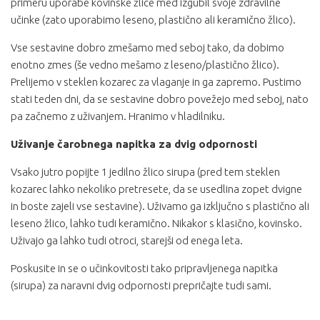
primeru uporabe kovinske žlice med izgubil svoje zdravilne
učinke (zato uporabimo leseno, plastično ali keramično žlico).
Vse sestavine dobro zmešamo med seboj tako, da dobimo
enotno zmes (še vedno mešamo z leseno/plastično žlico).
Prelijemo v steklen kozarec za vlaganje in ga zapremo. Pustimo
stati teden dni, da se sestavine dobro povežejo med seboj, nato
pa začnemo z uživanjem. Hranimo v hladilniku.
Uživanje čarobnega napitka za dvig odpornosti
Vsako jutro popijte 1 jedilno žlico sirupa (pred tem steklen
kozarec lahko nekoliko pretresete, da se usedlina zopet dvigne
in boste zajeli vse sestavine). Uživamo ga izključno s plastično ali
leseno žlico, lahko tudi keramično. Nikakor s klasično, kovinsko.
Uživajo ga lahko tudi otroci, starejši od enega leta.
Poskusite in se o učinkovitosti tako pripravljenega napitka
(sirupa) za naravni dvig odpornosti prepričajte tudi sami.