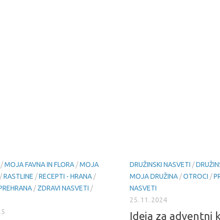
/
MOJA FAVNA IN FLORA
/
MOJA
DRUŽINSKI NASVETI
/
DRUŽIN
/
RASTLINE
/
RECEPTI - HRANA
/
MOJA DRUŽINA
/
OTROCI
/
P
PREHRANA
/
ZDRAVI NASVETI
/
NASVETI
25. 11. 2024
25
Ideja za adventni 