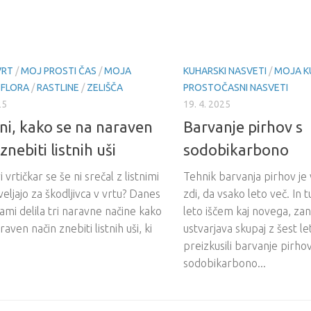
VRT
/
MOJ PROSTI ČAS
/
MOJA
KUHARSKI NASVETI
/
MOJA K
 FLORA
/
RASTLINE
/
ZELIŠČA
PROSTOČASNI NASVETI
25
19. 4. 2025
ini, kako se na naraven
Barvanje pirhov s
znebiti listnih uši
sodobikarbono
 vrtičkar se še ni srečal z listnimi
Tehnik barvanja pirhov je 
 veljajo za škodljivca v vrtu? Danes
zdi, da vsako leto več. In 
mi delila tri naravne načine kako
leto iščem kaj novega, za
aven način znebiti listnih uši, ki
ustvarjava skupaj z šest le
preizkusili barvanje pirhov
sodobikarbono...