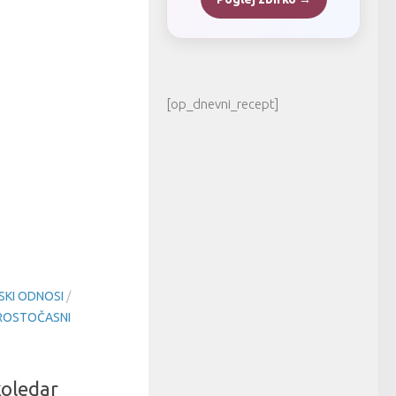
[op_dnevni_recept]
SKI ODNOSI
/
ROSTOČASNI
koledar