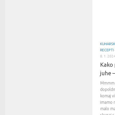
KUHARSK
RECEPTI 
8. 1. 202
Kako 
juhe 
Mmmmmm
dopoldne
komaj vi
imamo r
malo ma
skupaj 