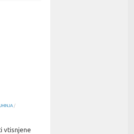
UHINJA
/
ti vtisnjene