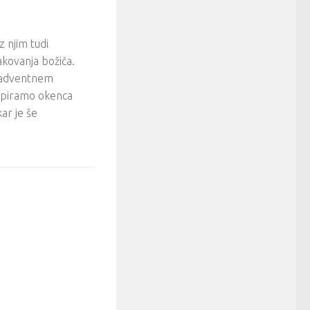
 njim tudi
čakovanja božiča.
a adventnem
odpiramo okenca
ar je še