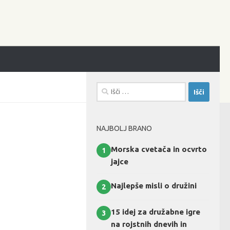
Išči:
NAJBOLJ BRANO
Morska cvetača in ocvrto
1
jajce
Najlepše misli o družini
2
15 idej za družabne igre
3
na rojstnih dnevih in