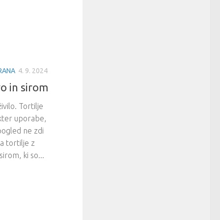
HRANA
4. 9. 2024
tvo in sirom
vilo. Tortilje
ekter uporabe,
pogled ne zdi
 tortilje z
sirom, ki so...