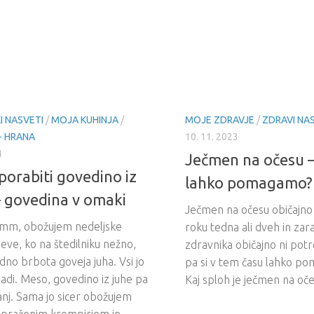
I NASVETI
/
MOJA KUHINJA
/
MOJE ZDRAVJE
/
ZDRAVI NA
- HRANA
10. 11. 2023
4
Ječmen na očesu –
porabiti govedino iz
lahko pomagamo?
– govedina v omaki
Ječmen na očesu običajno 
, obožujem nedeljske
roku tedna ali dveh in zar
ve, ko na štedilniku nežno,
zdravnika običajno ni po
dno brbota goveja juha. Vsi jo
pa si v tem času lahko p
adi. Meso, govedino iz juhe pa
Kaj sploh je ječmen na oče
nj. Sama jo sicer obožujem
s praženim krompirjem in