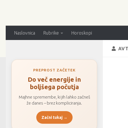
Naslovnica
Rubrike
Horoskopi
AVT
PREPROST ZAČETEK
Do več energije in
boljšega počutja
Majhne spremembe, ki jih lahko začneš
že danes – brez kompliciranja.
Začni tukaj →