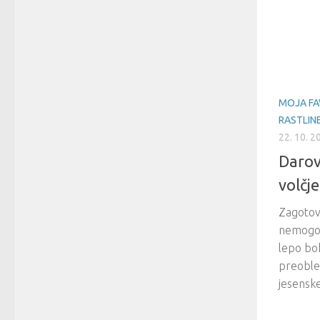
MOJA FA
RASTLIN
22. 10. 2
Darov
volčje
Zagotovo 
nemogoč
lepo boh
preoblek
jesenske