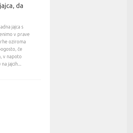
jajca, da
adna jajca s
menimo v prave
irhe oziroma
pogosto, če
a, v napoto
na jajcih...