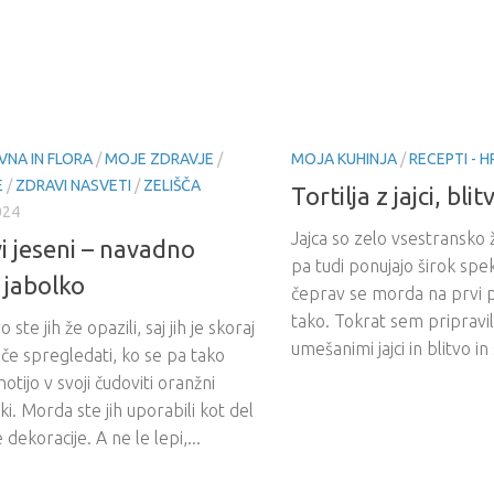
VNA IN FLORA
/
MOJE ZDRAVJE
/
MOJA KUHINJA
/
RECEPTI - 
E
/
ZDRAVI NASVETI
/
ZELIŠČA
Tortilja z jajci, bli
024
Jajca so zelo vsestransko ži
i jeseni – navadno
pa tudi ponujajo širok sp
 jabolko
čeprav se morda na prvi 
tako. Tokrat sem pripravila
ste jih že opazili, saj jih je skoraj
umešanimi jajci in blitvo in 
e spregledati, ko se pa tako
otijo v svoji čudoviti oranžni
i. Morda ste jih uporabili kot del
 dekoracije. A ne le lepi,...