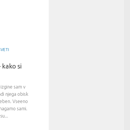
SVETI
 kako si
izgine sam v
adi njega obisk
treben. Vseeno
omagamo sami.
su...