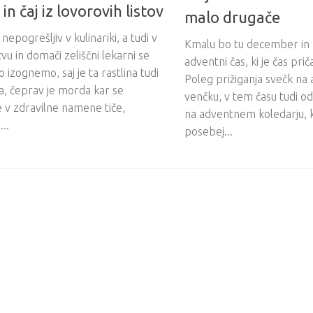
in čaj iz lovorovih listov
malo drugače
nepogrešljiv v kulinariki, a tudi v
Kmalu bo tu december in z
tvu in domači zeliščni lekarni se
adventni čas, ki je čas pri
 izognemo, saj je ta rastlina tudi
Poleg prižiganja svečk n
a, čeprav je morda kar se
venčku, v tem času tudi 
 v zdravilne namene tiče,
na adventnem koledarju, k
...
posebej...