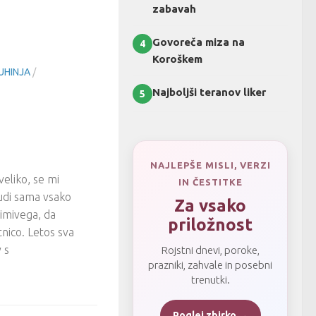
zabavah
Govoreča miza na
4
Koroškem
UHINJA
/
Najboljši teranov liker
5
NAJLEPŠE MISLI, VERZI
veliko, se mi
IN ČESTITKE
tudi sama vsako
Za vsako
nimivega, da
priložnost
tnico. Letos sva
 s
Rojstni dnevi, poroke,
prazniki, zahvale in posebni
trenutki.
Poglej zbirko →