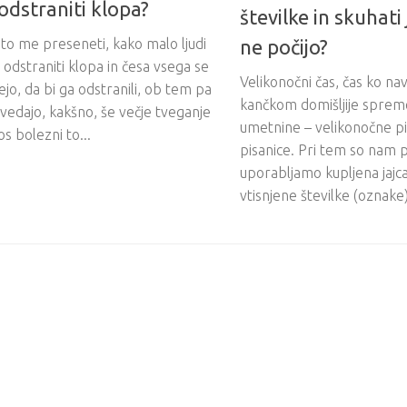
odstraniti klopa?
številke in skuhati 
to me preseneti, kako malo ljudi
ne počijo?
 odstraniti klopa in česa vsega se
Velikonočni čas, čas ko nav
ejo, da bi ga odstranili, ob tem pa
kančkom domišljije spre
vedajo, kakšno, še večje tveganje
umetnine – velikonočne p
s bolezni to...
pisanice. Pri tem so nam 
uporabljamo kupljena jajc
vtisnjene številke (oznake) 