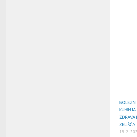
BOLEZNI
KUHINJA
ZDRAVA 
ZELIŠČA
18. 2. 20