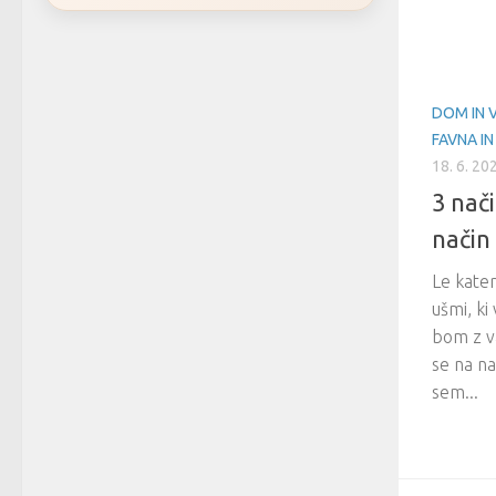
DOM IN 
FAVNA IN
18. 6. 20
3 nač
način 
Le kateri
ušmi, ki
bom z va
se na nar
sem...