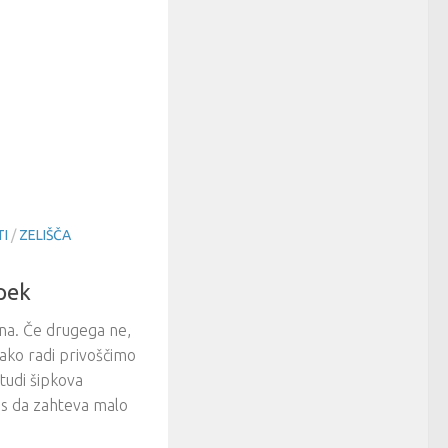
TI
/
ZELIŠČA
ipek
na. Če drugega ne,
kako radi privoščimo
 tudi šipkova
es da zahteva malo