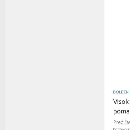
BOLEZNI
Visok 
poma
Pred čas
težave 