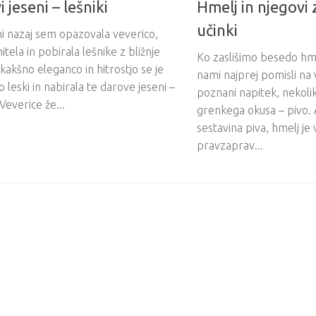
 jeseni – lešniki
Hmelj in njegovi 
učinki
i nazaj sem opazovala veverico,
hitela in pobirala lešnike z bližnje
Ko zaslišimo besedo hm
 kakšno eleganco in hitrostjo se je
nami najprej pomisli n
o leski in nabirala te darove jeseni –
poznani napitek, nekoli
 Veverice že...
grenkega okusa – pivo. A
sestavina piva, hmelj je 
pravzaprav...