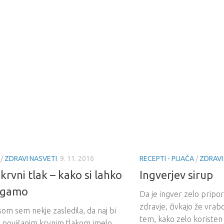
/
ZDRAVI NASVETI
9. 11. 2016
RECEPTI - PIJAČA
/
ZDRAVI
krvni tlak – kako si lahko
Ingverjev sirup
gamo
Da je ingver zelo pripor
zdravje, čivkajo že vrab
om sem nekje zasledila, da naj bi
tem, kako zelo koristen j
s povišanim krvnim tlakom imelo