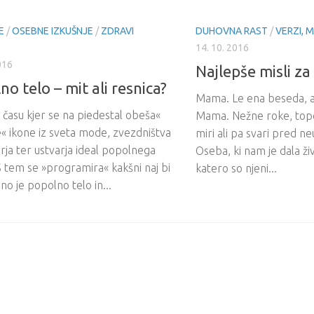
E
/
OSEBNE IZKUŠNJE
/
ZDRAVI
DUHOVNA RAST
/
VERZI, MI
14. 10. 2016
016
Najlepše misli z
o telo – mit ali resnica?
Mama. Le ena beseda, a
 času kjer se na piedestal obeša«
Mama. Nežne roke, tope
« ikone iz sveta mode, zvezdništva
miri ali pa svari pred 
rja ter ustvarja ideal popolnega
Oseba, ki nam je dala živ
S tem se »programira« kakšni naj bi
katero so njeni...
šno je popolno telo in...