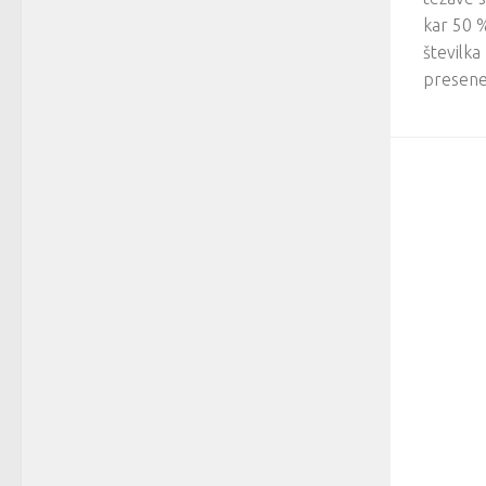
kar 50 
številka
presenet