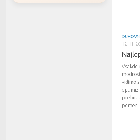
DUHOVN
12. 11. 2
Najle
Vsakdo 
modrost
vidimo s
optimizm
prebirat
pomen..