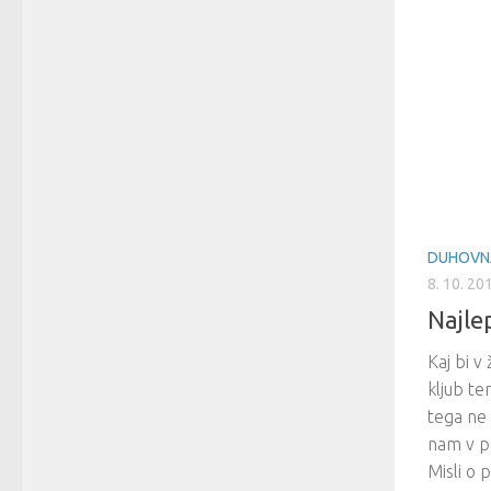
DUHOVN
8. 10. 20
Najlep
Kaj bi v
kljub te
tega ne 
nam v po
Misli o 