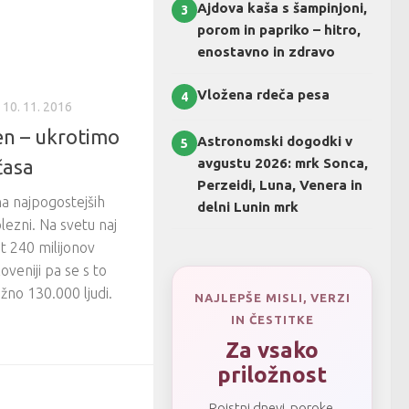
Ajdova kaša s šampinjoni,
3
porom in papriko – hitro,
enostavno in zdravo
Vložena rdeča pesa
4
10. 11. 2016
en – ukrotimo
Astronomski dogodki v
5
avgustu 2026: mrk Sonca,
časa
Perzeidi, Luna, Venera in
a najpogostejših
delni Lunin mrk
lezni. Na svetu naj
t 240 milijonov
oveniji pa se s to
žno 130.000 ljudi.
NAJLEPŠE MISLI, VERZI
IN ČESTITKE
Za vsako
priložnost
Rojstni dnevi, poroke,