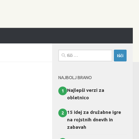
Išči:
NAJBOLJ BRANO
Najlepši verzi za
1
obletnico
15 idej za družabne igre
2
na rojstnih dnevih in
zabavah