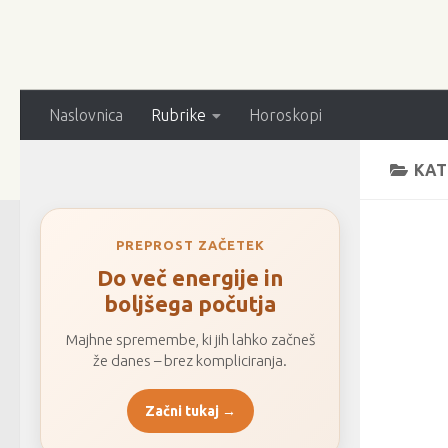
Naslovnica
Rubrike
Horoskopi
KAT
PREPROST ZAČETEK
Do več energije in
boljšega počutja
Majhne spremembe, ki jih lahko začneš
že danes – brez kompliciranja.
Začni tukaj →