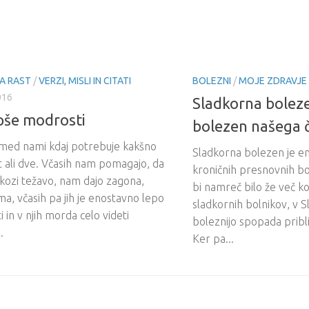
A RAST
/
VERZI, MISLI IN CITATI
BOLEZNI
/
MOJE ZDRAVJE
016
Sladkorna bolez
pše modrosti
bolezen našega 
med nami kdaj potrebuje kakšno
Sladkorna bolezen je en
 ali dve. Včasih nam pomagajo, da
kroničnih presnovnih bo
kozi težavo, nam dajo zagona,
bi namreč bilo že več ko
a, včasih pa jih je enostavno lepo
sladkornih bolnikov, v Sl
i in v njih morda celo videti
boleznijo spopada pribli
.
Ker pa...