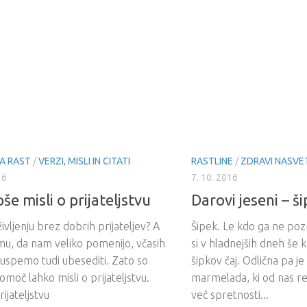
A RAST
/
VERZI, MISLI IN CITATI
RASTLINE
/
ZDRAVI NASVE
16
7. 10. 2016
še misli o prijateljstvu
Darovi jeseni – š
 življenju brez dobrih prijateljev? A
Šipek. Le kdo ga ne poz
mu, da nam veliko pomenijo, včasih
si v hladnejših dneh še 
uspemo tudi ubesediti. Zato so
šipkov čaj. Odlična pa je
moč lahko misli o prijateljstvu.
marmelada, ki od nas r
prijateljstvu
več spretnosti...