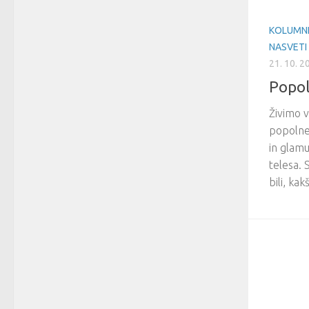
KOLUMN
NASVETI
21. 10. 2
Popoln
Živimo v
popolne
in glamu
telesa. 
bili, kak