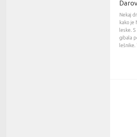
Darovi
Nekaj dn
kako je 
leske. S
gibala p
lešnike.