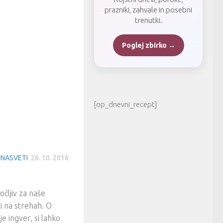
prazniki, zahvale in posebni
trenutki.
Poglej zbirko →
[op_dnevni_recept]
 NASVETI
26. 10. 2016
očljiv za naše
ci na strehah. O
e ingver, si lahko