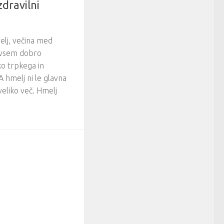
zdravilni
elj, večina med
a vsem dobro
ko trpkega in
 hmelj ni le glavna
veliko več. Hmelj