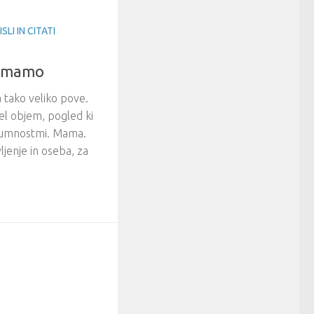
SLI IN CITATI
a mamo
 tako veliko pove.
l objem, pogled ki
neumnostmi. Mama.
ljenje in oseba, za