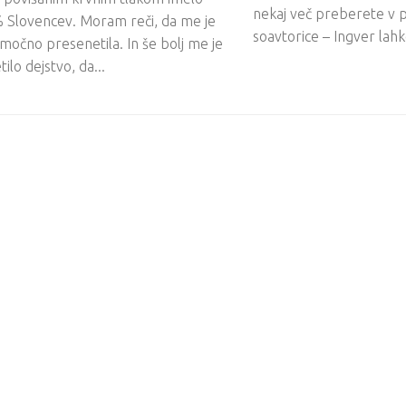
nekaj več preberete v 
% Slovencev. Moram reči, da me je
soavtorice – Ingver lahk
 močno presenetila. In še bolj me je
ilo dejstvo, da...