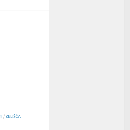
TI
/
ZELIŠČA