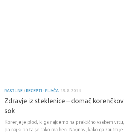
RASTLINE
/
RECEPTI - PIJAČA
29. 8. 2014
Zdravje iz steklenice – domač korenčkov
sok
Korenje je plod, ki ga najdemo na praktično vsakem vrtu,
pa naj si bo ta še tako majhen. Načinov, kako ga zaužiti je