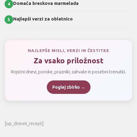
Domača breskova marmelada
4
Najlepši verzi za obletnico
5
NAJLEPŠE MISLI, VERZI IN ČESTITKE
Za vsako priložnost
Rojstni dnevi, poroke, prazniki, zahvale in posebni trenutki.
Poglej zbirko →
[op_dnevni_recept]