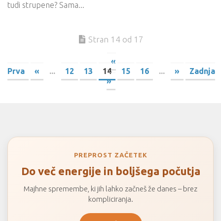
tudi strupene? Sama...
Stran 14 od 17
«
Prva
«
...
12
13
14
15
16
...
»
Zadnja
»
PREPROST ZAČETEK
Do več energije in boljšega počutja
Majhne spremembe, ki jih lahko začneš že danes – brez
kompliciranja.