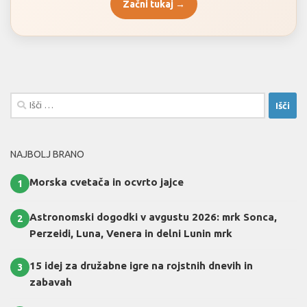
Začni tukaj →
Išči:
NAJBOLJ BRANO
Morska cvetača in ocvrto jajce
1
Astronomski dogodki v avgustu 2026: mrk Sonca,
2
Perzeidi, Luna, Venera in delni Lunin mrk
15 idej za družabne igre na rojstnih dnevih in
3
zabavah