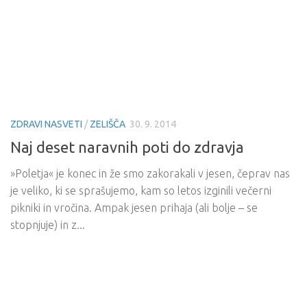
ZDRAVI NASVETI
/
ZELIŠČA
30. 9. 2014
Naj deset naravnih poti do zdravja
»Poletja« je konec in že smo zakorakali v jesen, čeprav nas
je veliko, ki se sprašujemo, kam so letos izginili večerni
pikniki in vročina. Ampak jesen prihaja (ali bolje – se
stopnjuje) in z...