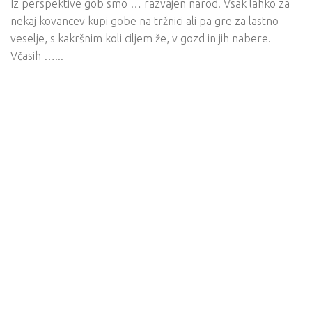
Iz perspektive gob smo … razvajen narod. Vsak lahko za
nekaj kovancev kupi gobe na tržnici ali pa gre za lastno
veselje, s kakršnim koli ciljem že, v gozd in jih nabere.
Včasih …...