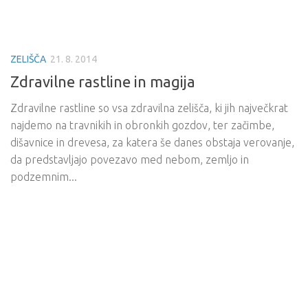
ZELIŠČA
21. 8. 2014
Zdravilne rastline in magija
Zdravilne rastline so vsa zdravilna zelišča, ki jih največkrat
najdemo na travnikih in obronkih gozdov, ter začimbe,
dišavnice in drevesa, za katera še danes obstaja verovanje,
da predstavljajo povezavo med nebom, zemljo in
podzemnim...