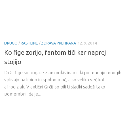
DRUGO
/
RASTLINE
/
ZDRAVA PREHRANA
12. 9. 2014
Ko fige zorijo, fantom tiči kar naprej
stojijo
Drži, fige so bogate z aminokislinami, ki po mnenju mnogih
vplivajo na libido in spolno moč, a so veliko več kot
afrodiziak. V antični Grčiji so bili ti sladki sadeži tako
pomembni, da je...