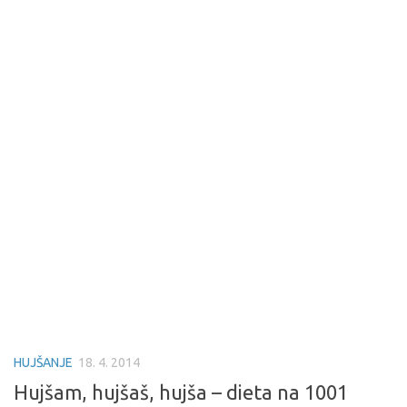
HUJŠANJE
18. 4. 2014
Hujšam, hujšaš, hujša – dieta na 1001