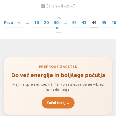
Stran 44 od 47
«
Prva
«
...
10
20
30
...
42
43
44
45
46
»
PREPROST ZAČETEK
Do več energije in boljšega počutja
Majhne spremembe, ki jih lahko začneš že danes – brez
kompliciranja.
Začni tukaj →