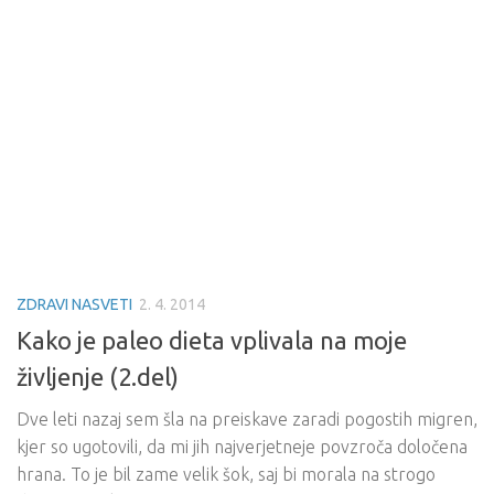
ZDRAVI NASVETI
2. 4. 2014
Kako je paleo dieta vplivala na moje
življenje (2.del)
Dve leti nazaj sem šla na preiskave zaradi pogostih migren,
kjer so ugotovili, da mi jih najverjetneje povzroča določena
hrana. To je bil zame velik šok, saj bi morala na strogo