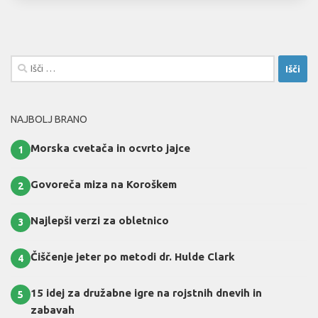
Išči:
NAJBOLJ BRANO
Morska cvetača in ocvrto jajce
1
Govoreča miza na Koroškem
2
Najlepši verzi za obletnico
3
Čiščenje jeter po metodi dr. Hulde Clark
4
15 idej za družabne igre na rojstnih dnevih in
5
zabavah