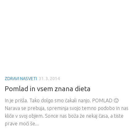
ZDRAVI NASVETI
31. 3. 2014
Pomlad in vsem znana dieta
In je prišla. Tako dolgo smo čakali nanjo. POMLAD 🙂
Narava se prebuja, spreminja svojo temno podobo in nas
kliče v svoj objem. Sonce nas boža že nekaj časa, a tiste
prave moči še...