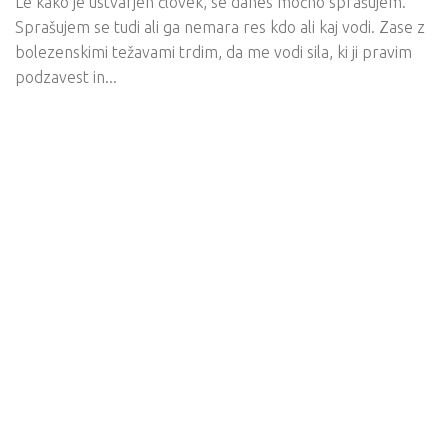
Le kako je ustvarjen človek, se danes močno sprašujem.
Sprašujem se tudi ali ga nemara res kdo ali kaj vodi. Zase z
bolezenskimi težavami trdim, da me vodi sila, ki ji pravim
podzavest in...