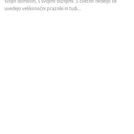
svojih domovih, s svojimi bližnjimi. S cvetno nedeljo se
uvedejo velikonočni prazniki in tudi...