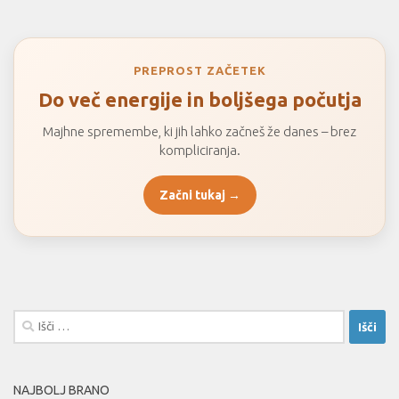
PREPROST ZAČETEK
Do več energije in boljšega počutja
Majhne spremembe, ki jih lahko začneš že danes – brez
kompliciranja.
Začni tukaj →
Išči:
NAJBOLJ BRANO