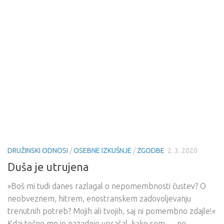
DRUŽINSKI ODNOSI
/
OSEBNE IZKUŠNJE
/
ZGODBE
2. 3. 2020
Duša je utrujena
»Boš mi tudi danes razlagal o nepomembnosti čustev? O
neobveznem, hitrem, enostranskem zadovoljevanju
trenutnih potreb? Mojih ali tvojih, saj ni pomembno zdajle!«
Kdaj točno me je nazadnje vprašal, kako sem … ne