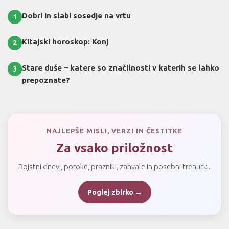
Dobri in slabi sosedje na vrtu
1
Kitajski horoskop: Konj
2
Stare duše – katere so značilnosti v katerih se lahko
3
prepoznate?
NAJLEPŠE MISLI, VERZI IN ČESTITKE
Za vsako priložnost
Rojstni dnevi, poroke, prazniki, zahvale in posebni trenutki.
Poglej zbirko →