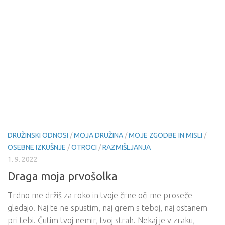
DRUŽINSKI ODNOSI
/
MOJA DRUŽINA
/
MOJE ZGODBE IN MISLI
/
OSEBNE IZKUŠNJE
/
OTROCI
/
RAZMIŠLJANJA
1. 9. 2022
Draga moja prvošolka
Trdno me držiš za roko in tvoje črne oči me proseče
gledajo. Naj te ne spustim, naj grem s teboj, naj ostanem
pri tebi. Čutim tvoj nemir, tvoj strah. Nekaj je v zraku,