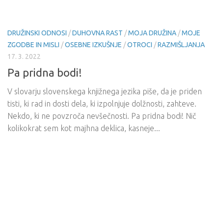
DRUŽINSKI ODNOSI
/
DUHOVNA RAST
/
MOJA DRUŽINA
/
MOJE
ZGODBE IN MISLI
/
OSEBNE IZKUŠNJE
/
OTROCI
/
RAZMIŠLJANJA
17. 3. 2022
Pa pridna bodi!
V slovarju slovenskega knjižnega jezika piše, da je priden
tisti, ki rad in dosti dela, ki izpolnjuje dolžnosti, zahteve.
Nekdo, ki ne povzroča nevšečnosti. Pa pridna bodi! Nič
kolikokrat sem kot majhna deklica, kasneje...