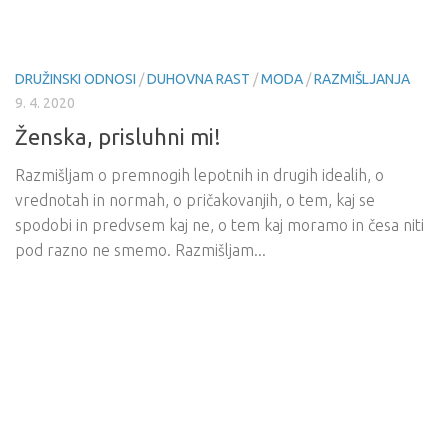
DRUŽINSKI ODNOSI
/
DUHOVNA RAST
/
MODA
/
RAZMIŠLJANJA
9. 4. 2020
Ženska, prisluhni mi!
Razmišljam o premnogih lepotnih in drugih idealih, o
vrednotah in normah, o pričakovanjih, o tem, kaj se
spodobi in predvsem kaj ne, o tem kaj moramo in česa niti
pod razno ne smemo. Razmišljam...