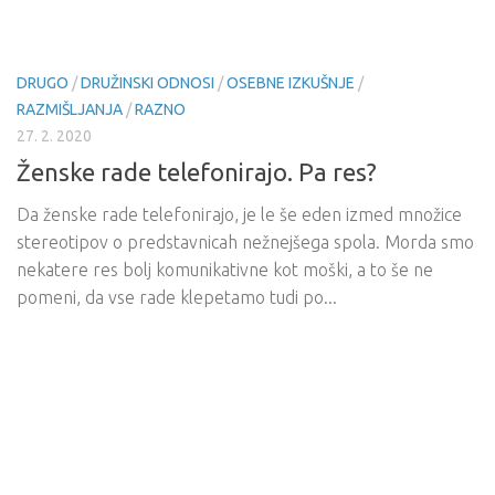
DRUGO
/
DRUŽINSKI ODNOSI
/
OSEBNE IZKUŠNJE
/
RAZMIŠLJANJA
/
RAZNO
27. 2. 2020
Ženske rade telefonirajo. Pa res?
Da ženske rade telefonirajo, je le še eden izmed množice
stereotipov o predstavnicah nežnejšega spola. Morda smo
nekatere res bolj komunikativne kot moški, a to še ne
pomeni, da vse rade klepetamo tudi po...