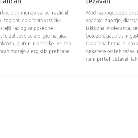
erancah
težavah
 ljudje se morajo zaradi različnih
Med najpogostejše pre
 izogibati določenih vrst živil.
spadajo: zaprtje, diarej
stejši razlog za posebne
laktozna intoleranca, ce
ke zahteve so alergije na jajca,
bolezen, gastritis in gas
aktozo, gluten in oreščke. Pri teh
Določena hrana je lahk
ncah morajo alergiki iz prehrane
nekatere od teh težav, n
nam pri teh težavah la