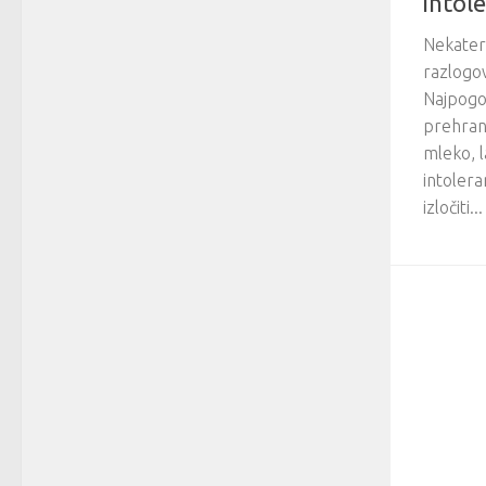
intol
Nekateri
razlogov
Najpogo
prehrans
mleko, l
intolera
izločiti...