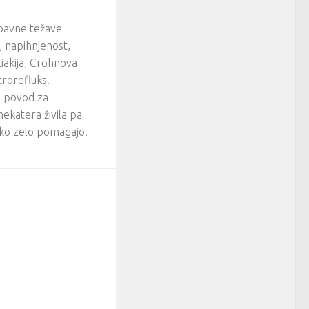
bavne težave
a, napihnjenost,
liakija, Crohnova
trorefluks.
o povod za
ekatera živila pa
hko zelo pomagajo.