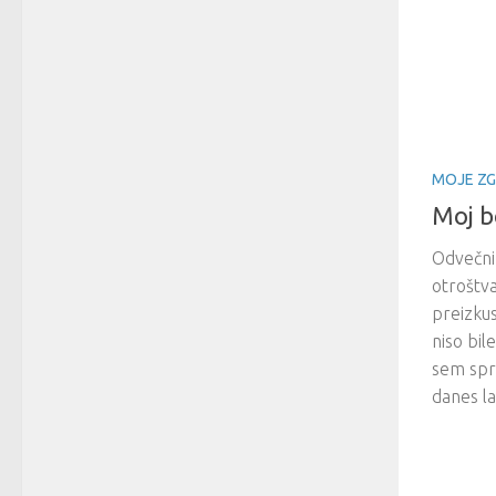
MOJE ZG
Moj b
Odvečni
otroštv
preizkus
niso bil
sem spre
danes l