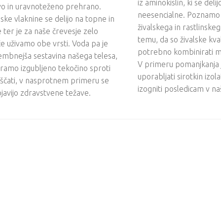
iz aminokislin, ki se deli
vo in uravnoteženo prehrano.
neesencialne. Poznamo 
ke vlaknine se delijo na topne in
živalskega in rastlinskeg
ter je za naše črevesje zelo
temu, da so živalske kval
e uživamo obe vrsti. Voda pa je
potrebno kombinirati 
mbnejša sestavina našega telesa,
V primeru pomanjkanja j
ramo izgubljeno tekočino sproti
uporabljati sirotkin izo
čati, v nasprotnem primeru se
izogniti posledicam v n
javijo zdravstvene težave.