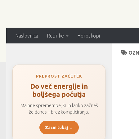
Naslovnica
Rubrike
Horoskopi
OZN
PREPROST ZAČETEK
Do več energije in
boljšega počutja
Majhne spremembe, ki jih lahko začneš
že danes – brez kompliciranja.
Začni tukaj →