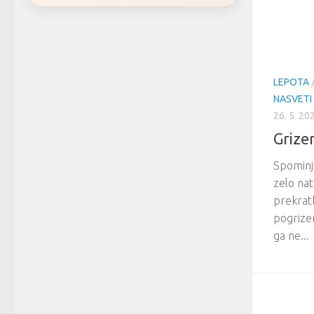
LEPOTA
NASVETI
26. 5. 20
Grize
Spominj
zelo nat
prekratk
pogrize
ga ne...