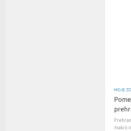
MOJE ZD
Pomen
prehr
Prehrans
makro i