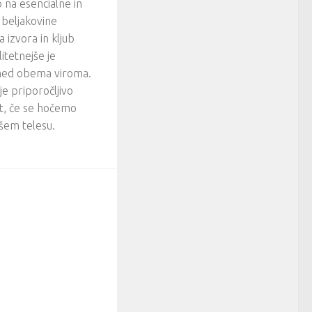
jo na esencialne in
beljakovine
a izvora in kljub
itetnejše je
med obema viroma.
e priporočljivo
lat, če se hočemo
ašem telesu.