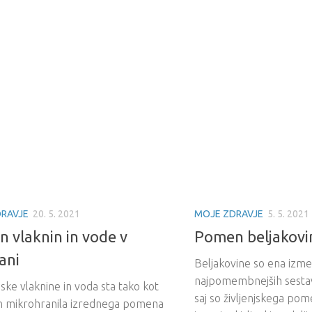
RAVJE
20. 5. 2021
MOJE ZDRAVJE
5. 5. 2021
 vlaknin in vode v
Pomen beljakovin
ani
Beljakovine so ena izm
najpomembnejših sestav
ke vlaknine in voda sta tako kot
saj so življenjskega pom
n mikrohranila izrednega pomena