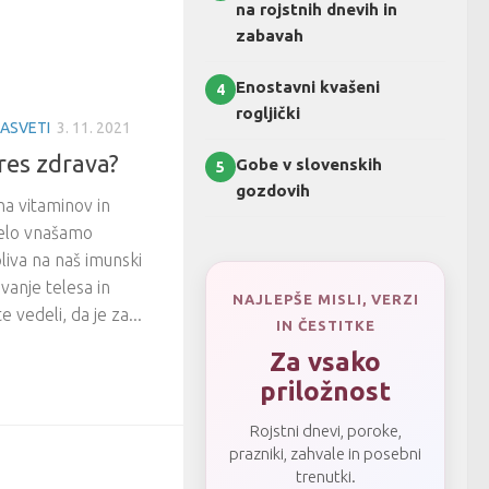
na rojstnih dnevih in
zabavah
Enostavni kvašeni
4
rogljički
NASVETI
3. 11. 2021
res zdrava?
Gobe v slovenskih
5
gozdovih
na vitaminov in
 telo vnašamo
iva na naš imunski
vanje telesa in
NAJLEPŠE MISLI, VERZI
 vedeli, da je za...
IN ČESTITKE
Za vsako
priložnost
Rojstni dnevi, poroke,
prazniki, zahvale in posebni
trenutki.