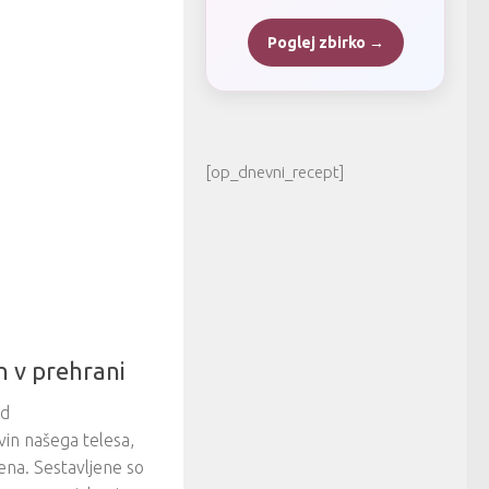
Poglej zbirko →
[op_dnevni_recept]
 v prehrani
ed
in našega telesa,
ena. Sestavljene so