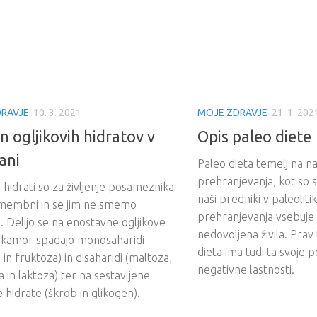
RAVJE
10. 3. 2021
MOJE ZDRAVJE
21. 1. 202
 ogljikovih hidratov v
Opis paleo diete
ani
Paleo dieta temelj na na
prehranjevanja, kot so s
i hidrati so za življenje posameznika
naši predniki v paleoliti
membni in se jim ne smemo
prehranjevanja vsebuje 
i. Delijo se na enostavne ogljikove
nedovoljena živila. Prav
, kamor spadajo monosaharidi
dieta ima tudi ta svoje p
 in fruktoza) in disaharidi (maltoza,
negativne lastnosti.
 in laktoza) ter na sestavljene
e hidrate (škrob in glikogen).