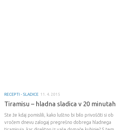
RECEPTI - SLADICE
11. 4. 2015
Tiramisu – hladna sladica v 20 minutah
Ste že kdaj pomislili, kako luštno bi bilo privoščiti si ob
vročem dnevu zalogaj pregrešno dobrega hladnega
tiramisuja, kar direktno iz vaše domače kuhinje? S tem