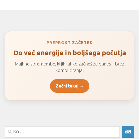
PREPROST ZAČETEK
Do več energije in boljšega počutja
Majhne spremembe, ki jih lahko začneš že danes – brez
kompliciranja.
Začni tukaj →
Išči: