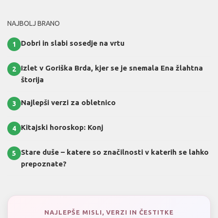
NAJBOLJ BRANO
Dobri in slabi sosedje na vrtu
1
Izlet v Goriška Brda, kjer se je snemala Ena žlahtna
2
štorija
Najlepši verzi za obletnico
3
Kitajski horoskop: Konj
4
Stare duše – katere so značilnosti v katerih se lahko
5
prepoznate?
NAJLEPŠE MISLI, VERZI IN ČESTITKE