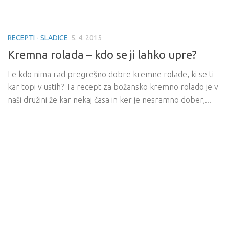
RECEPTI - SLADICE
5. 4. 2015
Kremna rolada – kdo se ji lahko upre?
Le kdo nima rad pregrešno dobre kremne rolade, ki se ti
kar topi v ustih? Ta recept za božansko kremno rolado je v
naši družini že kar nekaj časa in ker je nesramno dober,...