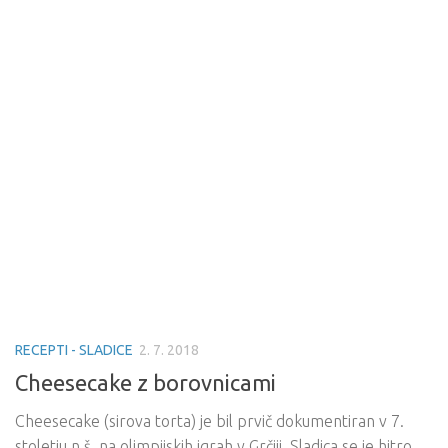
RECEPTI - SLADICE
2. 7. 2018
Cheesecake z borovnicami
Cheesecake (sirova torta) je bil prvič dokumentiran v 7.
stoletju n.š. na olimpijskih igrah v Grčiji. Sladica se je hitro