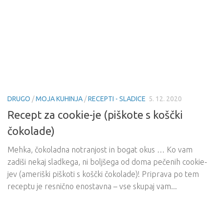
DRUGO
/
MOJA KUHINJA
/
RECEPTI - SLADICE
5. 12. 2020
Recept za cookie-je (piškote s koščki
čokolade)
Mehka, čokoladna notranjost in bogat okus … Ko vam
zadiši nekaj sladkega, ni boljšega od doma pečenih cookie-
jev (ameriški piškoti s koščki čokolade)! Priprava po tem
receptu je resnično enostavna – vse skupaj vam...