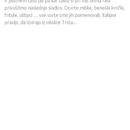
V pustnem času (ali pa kar tako) si pri nas doma radi
privoščimo naslednjo sladico. Ocvrte miške, beneški krofki,
fritule, uštipci … vse sorte smo jih poimenovali. Italijani
pravijo, da izvirajo iz okolice Trsta...