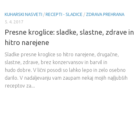
KUHARSKI NASVETI
/
RECEPTI - SLADICE
/
ZDRAVA PREHRANA
5. 4. 2017
Presne kroglice: sladke, slastne, zdrave in
hitro narejene
Sladke presne kroglice so hitro narejene, drugačne,
slastne, zdrave, brez konzervansov in barvil in
hudo dobre. V lični posodi so lahko lepo in zelo osebno
darilo. V nadaljevanju vam zaupam nekaj mojih najljubših
receptov za...