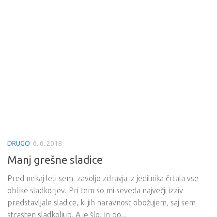
DRUGO
6. 6. 2018
Manj grešne sladice
Pred nekaj leti sem zavoljo zdravja iz jedilnika črtala vse
oblike sladkorjev. Pri tem so mi seveda največji izziv
predstavljale sladice, ki jih naravnost obožujem, saj sem
strasten sladkoljub. A je šlo. In po...