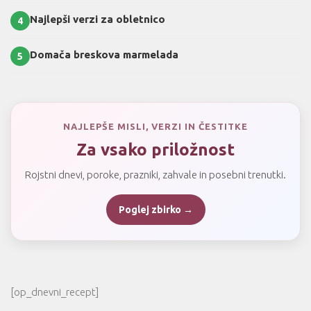
Najlepši verzi za obletnico
4
Domača breskova marmelada
5
NAJLEPŠE MISLI, VERZI IN ČESTITKE
Za vsako priložnost
Rojstni dnevi, poroke, prazniki, zahvale in posebni trenutki.
Poglej zbirko →
[op_dnevni_recept]