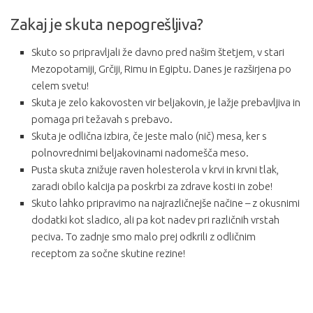
Zakaj je skuta nepogrešljiva?
Skuto so pripravljali že davno pred našim štetjem, v stari
Mezopotamiji, Grčiji, Rimu in Egiptu. Danes je razširjena po
celem svetu!
Skuta je zelo kakovosten vir beljakovin, je lažje prebavljiva in
pomaga pri težavah s prebavo.
Skuta je odlična izbira, če jeste malo (nič) mesa, ker s
polnovrednimi beljakovinami nadomešča meso.
Pusta skuta znižuje raven holesterola v krvi in krvni tlak,
zaradi obilo kalcija pa poskrbi za zdrave kosti in zobe!
Skuto lahko pripravimo na najrazličnejše načine – z okusnimi
dodatki kot sladico, ali pa kot nadev pri različnih vrstah
peciva. To zadnje smo malo prej odkrili z odličnim
receptom za sočne skutine rezine!