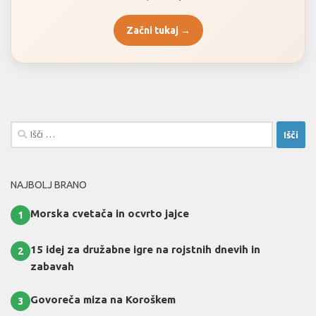
Začni tukaj →
Išči:
NAJBOLJ BRANO
Morska cvetača in ocvrto jajce
1
15 idej za družabne igre na rojstnih dnevih in
2
zabavah
Govoreča miza na Koroškem
3