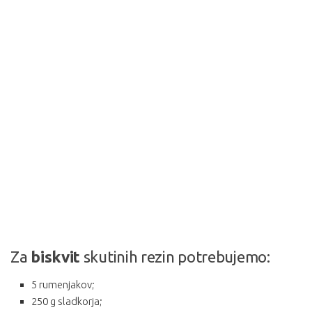
Za
biskvit
skutinih rezin potrebujemo:
5 rumenjakov;
250 g sladkorja;