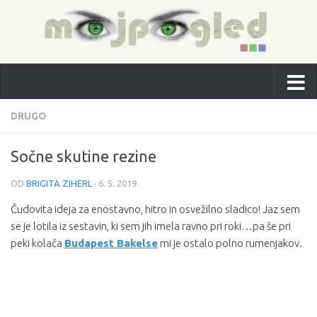
DRUGO
Sočne skutine rezine
OD
BRIGITA ZIHERL
·
6. 5. 2019
Čudovita ideja za enostavno, hitro in osvežilno sladico! Jaz sem
se je lotila iz sestavin, ki sem jih imela ravno pri roki…pa še pri
peki kolača
Budapest Bakelse
mi je ostalo polno rumenjakov.