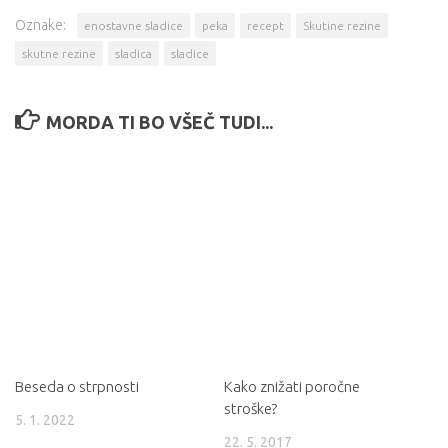
Oznake:
enostavne sladice
peka
recept
Skutine rezine
skutne rezine
sladica
sladice
MORDA TI BO VŠEČ TUDI...
Beseda o strpnosti
Kako znižati poročne
stroške?
5. 1. 2022
22. 5. 2017