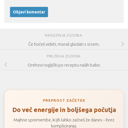
NASLEDNJA ZGODBA
Če hočeš videti, moraš gledati s srcem.
PREJŠNJA ZGODBA
Orehovi rogljički po receptu naših babic
PREPROST ZAČETEK
Do več energije in boljšega počutja
Majhne spremembe, ki jih lahko začneš že danes – brez
kompliciranja.