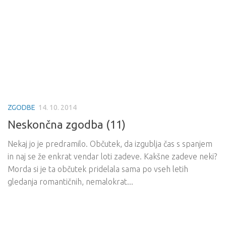
ZGODBE
14. 10. 2014
Neskončna zgodba (11)
Nekaj jo je predramilo. Občutek, da izgublja čas s spanjem
in naj se že enkrat vendar loti zadeve. Kakšne zadeve neki?
Morda si je ta občutek pridelala sama po vseh letih
gledanja romantičnih, nemalokrat...