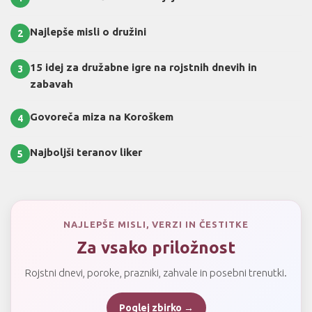
Najlepše misli o družini
2
15 idej za družabne igre na rojstnih dnevih in
3
zabavah
Govoreča miza na Koroškem
4
Najboljši teranov liker
5
NAJLEPŠE MISLI, VERZI IN ČESTITKE
Za vsako priložnost
Rojstni dnevi, poroke, prazniki, zahvale in posebni trenutki.
Poglej zbirko →