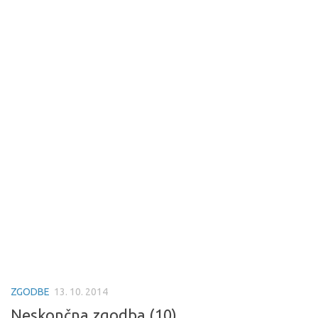
ZGODBE
13. 10. 2014
Neskončna zgodba (10)