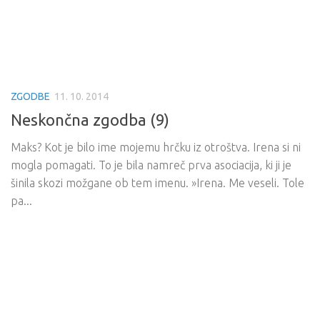
ZGODBE
11. 10. 2014
Neskončna zgodba (9)
Maks? Kot je bilo ime mojemu hrčku iz otroštva. Irena si ni
mogla pomagati. To je bila namreč prva asociacija, ki ji je
šinila skozi možgane ob tem imenu. »Irena. Me veseli. Tole
pa...