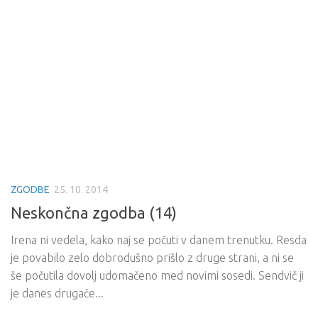
ZGODBE
25. 10. 2014
Neskončna zgodba (14)
Irena ni vedela, kako naj se počuti v danem trenutku. Resda
je povabilo zelo dobrodušno prišlo z druge strani, a ni se
še počutila dovolj udomačeno med novimi sosedi. Sendvič ji
je danes drugače...