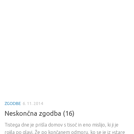
ZGODBE
6. 11. 2014
Neskončna zgodba (16)
Tistega dne je prišla domov s tisoč in eno mislijo, ki ji je
rojila po glavi. Že po končanem odmoru, ko se je iz »stare