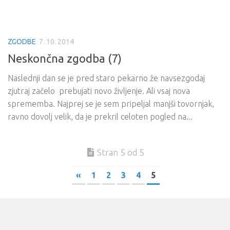
ZGODBE
7. 10. 2014
Neskončna zgodba (7)
Naslednji dan se je pred staro pekarno že navsezgodaj
zjutraj začelo prebujati novo življenje. Ali vsaj nova
sprememba. Najprej se je sem pripeljal manjši tovornjak,
ravno dovolj velik, da je prekril celoten pogled na...
Stran 5 od 5
«
1
2
3
4
5