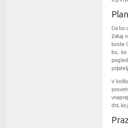
Plan
Da bo 
Zakaj n
boste l
bo, ko
pogled
prijatel
V kolik
posvetu
vnaprej
dni, ko
Praz