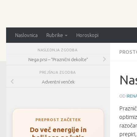
Naslovnica
Rubrike
Horoskopi
NASLEDNJA ZGODBA
PROST
Nega prsi – “Praznični dekolte”
PREJŠNJA ZGODBA
Nas
Adventni venček
OD
IREN
Praznič
optimiz
PREPROST ZAČETEK
razočar
Do več energije in
prepir