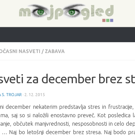
OČASNI NASVETI
/
ZABAVA
veti za december brez s
A S. TROJAR
·
2. 12. 2015
ni december nekaterim predstavlja stres in frustracije,
ma, saj so si naložili enostavno preveč. Kot posledica l
anje, občutek manjvrednosti, nesposobnosti in celo depr
i, … Naj bo letošnji december brez stresa. Naj bodo pr