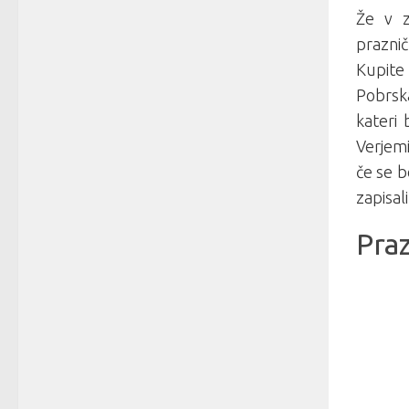
Že v z
prazni
Kupite
Pobrsk
kateri
Verjemi
če se b
zapisal
Praz