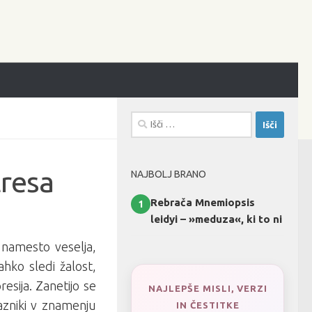
Išči:
tresa
NAJBOLJ BRANO
Rebrača Mnemiopsis
1
leidyi – »meduza«, ki to ni
 namesto veselja,
ahko sledi žalost,
esija. Zanetijo se
NAJLEPŠE MISLI, VERZI
azniki v znamenju
IN ČESTITKE