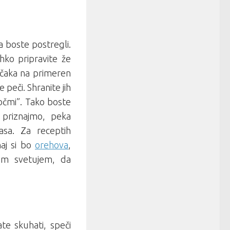
ga boste postregli.
hko pripravite že
očaka na primeren
e peči. Shranite jih
 očmi”. Tako boste
 priznajmo, peka
sa. Za receptih
naj si bo
orehova
,
am svetujem, da
ate skuhati, speči