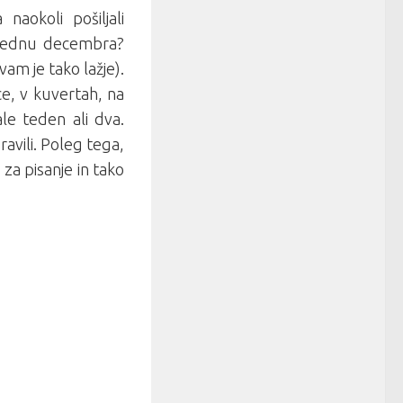
okoli pošiljali
m tednu decembra?
 vam je tako lažje).
ce, v kuvertah, na
le teden ali dva.
ravili. Poleg tega,
 za pisanje in tako