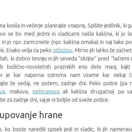
na kosila in večerje planirajte vnaprej. Spišite jedilnik, ki 
vo se bo med jedmi in sladicami našla kakšna, ki jo la
 in jo npr. zamrznete (npr. kakšna omaka) in naj tako p
k. Enako velja za peko
piškotov
. Mirno jih lahko že začnet
ah, ki dobro tesnijo in jih seveda ”skrijte” pred ”lačnimi
ob božično-novoletnih praznikih eno delo manj, kajti
ov je kar naporna oziroma nam vzame kar nekaj ča
ajte že sedaj, ne potem, zadnje dni. Peko potice (pa 
va,
makova,
pehtranova
ali kakšna drugačna) pa v
ite za zadnje dni, saj je ni boljše od sveže potice.
upovanje hrane
 ko boste naredili spisek jedi in sladic, ki jih namerav