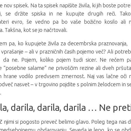
e nov spisek. Na ta spisek napišite živila, ki jih boste potr
ni, se držite spiska in ne kupujte drugih reči. Tako
ateri evro, še vedno pa bo vaše božično kosilo ali n
. Takšna, kot se jo načrtovali.
em pa, ko kupujete živila za decembrska praznovanja,
 vprašanje – ali v prazničnih časih pojemo več? Ali pot
 da ne. Pojem, koliko pojem tudi sicer. Ne rečem p
e ”posebne salame” ne privoščim rezine ali dveh pršuta.
h hrane vodilo predvsem zmernost. Naj vas lačne oči 
 odveč nasvet – v trgovino pojdite s polnim želodcem in 
.
la, darila, darila, darila … Ne pret
 Z njimi si pogosto preveč belimo glavo. Poleg tega nas
 k medsebojnemu obdarovanju. Seveda je lepo, ko se obd