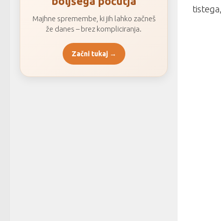
boljšega počutja
tistega
Majhne spremembe, ki jih lahko začneš
že danes – brez kompliciranja.
Začni tukaj →