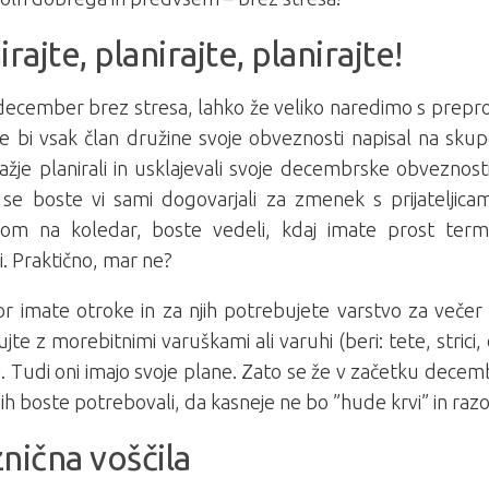
irajte, planirajte, planirajte!
december brez stresa, lahko že veliko naredimo s prepr
e bi vsak član družine svoje obveznosti napisal na sku
ažje planirali in usklajevali svoje decembrske obveznost
 se boste vi sami dogovarjali za zmenek s prijateljic
om na koledar, boste vedeli, kdaj imate prost term
ji. Praktično, mar ne?
or imate otroke in za njih potrebujete varstvo za večer
jte z morebitnimi varuškami ali varuhi (beri: tete, strici,
. Tudi oni imajo svoje plane. Zato se že v začetku dece
 jih boste potrebovali, da kasneje ne bo ”hude krvi” in razo
nična voščila