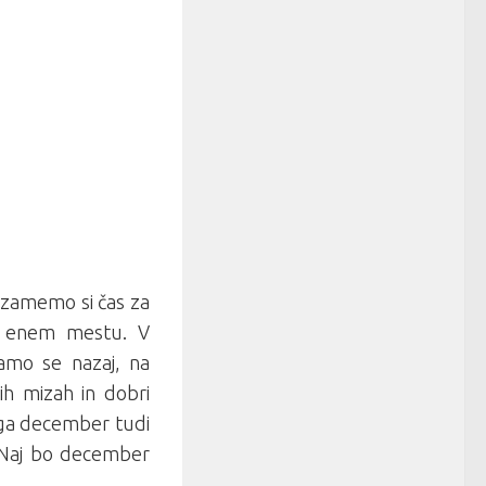
Vzamemo si čas za
 na enem mestu. V
ramo se nazaj, na
ih mizah in dobri
oga december tudi
 Naj bo december