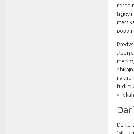
naredit
trgovi
marsik
popolna
Predvs
slednje
menim,
običajn
nakupi
tudi ni
v rokah
Dari
Darila.
”sili”