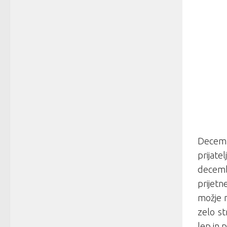
Decemb
prijat
decemb
prijet
možje n
zelo s
lep in 