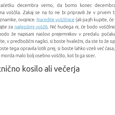
ačetku decembra vemo, da bomo konec decembra na
čna voščila. Zakaj se na to ne bi pripravili že v prve
 znamke, ovojnice.
Naredite voščilnice
(ali pa jih kupite, če
ajte za
najlepšimi voščili
. Nič hudega ni, če bodo voščilni
 bodo že napisani naslovi prejemnikov v predalu počaka
te, v predbožični naglici, si boste hvaležni, da ste to že op
oste tega opravila lotili prej, si boste lahko vzeli več časa,
i morda malo bolj osebno voščilo, kot bi ga sicer.
nično kosilo ali večerja