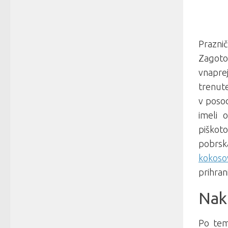
Praznič
Zagoto
vnaprej
trenute
v posod
imeli 
piškot
pobrsk
kokoso
prihran
Nak
Po tem,