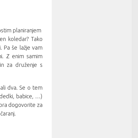
ostim planiranjem
pen koledar? Tako
i. Pa še lažje vam
ami. Z enim samim
in za druženje s
 ali dva. Se o tem
 dedki, babice, …)
mbra dogovorite za
čaranj.