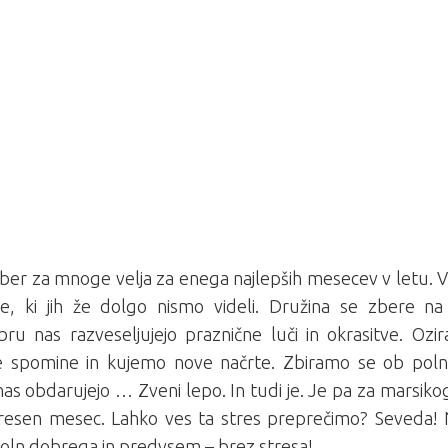
er za mnoge velja za enega najlepših mesecev v letu. 
elje, ki jih že dolgo nismo videli. Družina se zbere
ru nas razveseljujejo praznične luči in okrasitve. Ozi
ne spomine in kujemo nove načrte. Zbiramo se ob poln
as obdarujejo … Zveni lepo. In tudi je. Je pa za marsik
tresen mesec. Lahko ves ta stres preprečimo? Seveda!
poln dobrega in predvsem – brez stresa!