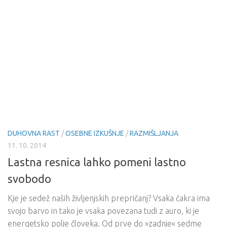
DUHOVNA RAST
/
OSEBNE IZKUŠNJE
/
RAZMIŠLJANJA
11. 10. 2014
Lastna resnica lahko pomeni lastno
svobodo
Kje je sedež naših življenjskih prepričanj? Vsaka čakra ima
svojo barvo in tako je vsaka povezana tudi z auro, ki je
energetsko polje človeka. Od prve do »zadnje« sedme