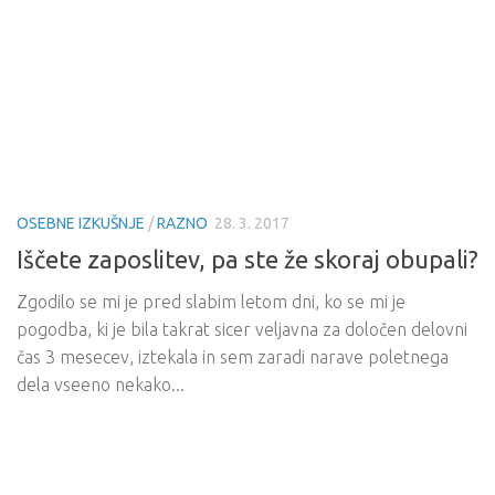
OSEBNE IZKUŠNJE
/
RAZNO
28. 3. 2017
Iščete zaposlitev, pa ste že skoraj obupali?
Zgodilo se mi je pred slabim letom dni, ko se mi je
pogodba, ki je bila takrat sicer veljavna za določen delovni
čas 3 mesecev, iztekala in sem zaradi narave poletnega
dela vseeno nekako...