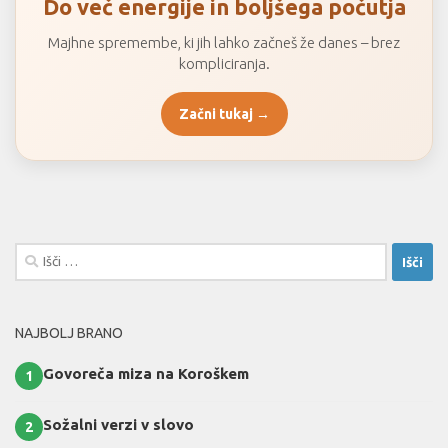
Do več energije in boljšega počutja
Majhne spremembe, ki jih lahko začneš že danes – brez
kompliciranja.
Začni tukaj →
Išči:
NAJBOLJ BRANO
Govoreča miza na Koroškem
1
Sožalni verzi v slovo
2