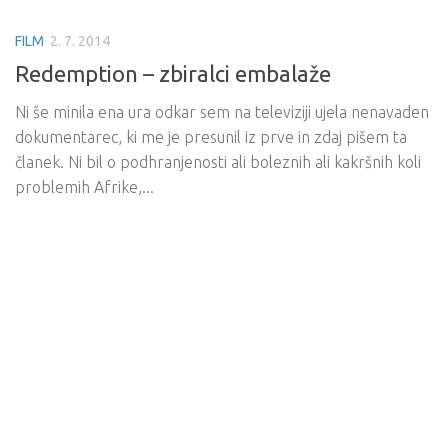
FILM
2. 7. 2014
Redemption – zbiralci embalaže
Ni še minila ena ura odkar sem na televiziji ujela nenavaden
dokumentarec, ki me je presunil iz prve in zdaj pišem ta
članek. Ni bil o podhranjenosti ali boleznih ali kakršnih koli
problemih Afrike,...