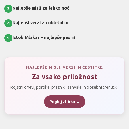
Najlepše misli za lahko noč
3
Najlepši verzi za obletnico
4
Iztok Mlakar – najlepše pesmi
5
NAJLEPŠE MISLI, VERZI IN ČESTITKE
Za vsako priložnost
Rojstni dnevi, poroke, prazniki, zahvale in posebni trenutki.
Poglej zbirko →