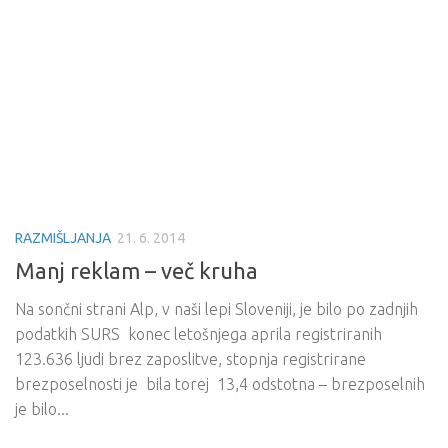
RAZMIŠLJANJA
21. 6. 2014
Manj reklam – več kruha
Na sončni strani Alp, v naši lepi Sloveniji, je bilo po zadnjih
podatkih SURS konec letošnjega aprila registriranih
123.636 ljudi brez zaposlitve, stopnja registrirane
brezposelnosti je bila torej 13,4 odstotna – brezposelnih
je bilo...