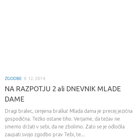
ZGODBE
9. 12. 2014
NA RAZPOTJU 2 ali DNEVNIK MLADE
DAME
Dragi bralec, cenjena bralka! Mlada dama je precej jezična
gospodična. Težko ostane tiho. Verjame, da težav ne
smemo držati v sebi, da ne zbolimo. Zato se je odločila
zaupati svojo zgodbo prav Tebi, te...