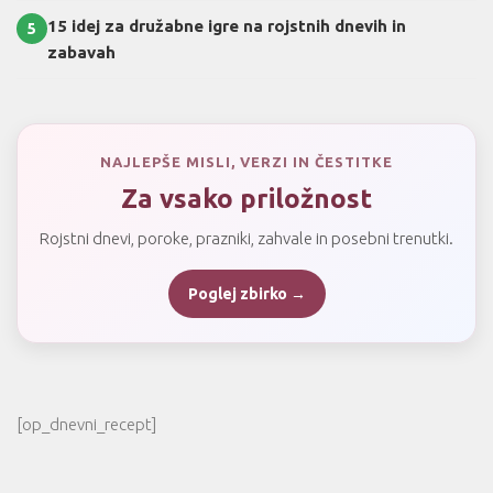
15 idej za družabne igre na rojstnih dnevih in
5
zabavah
NAJLEPŠE MISLI, VERZI IN ČESTITKE
Za vsako priložnost
Rojstni dnevi, poroke, prazniki, zahvale in posebni trenutki.
Poglej zbirko →
[op_dnevni_recept]