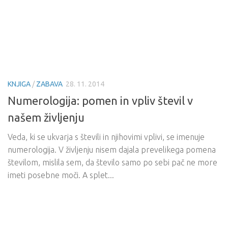
KNJIGA
/
ZABAVA
28. 11. 2014
Numerologija: pomen in vpliv števil v
našem življenju
Veda, ki se ukvarja s števili in njihovimi vplivi, se imenuje
numerologija. V življenju nisem dajala prevelikega pomena
številom, mislila sem, da število samo po sebi pač ne more
imeti posebne moči. A splet...