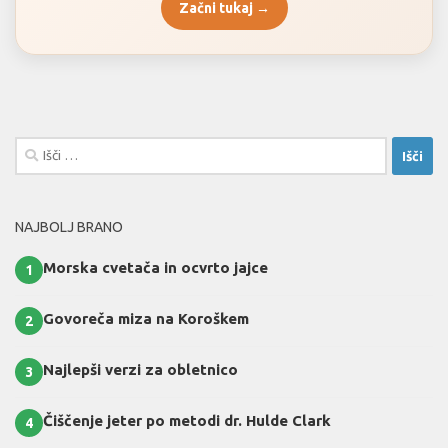
Začni tukaj →
Išči:
NAJBOLJ BRANO
Morska cvetača in ocvrto jajce
1
Govoreča miza na Koroškem
2
Najlepši verzi za obletnico
3
Čiščenje jeter po metodi dr. Hulde Clark
4