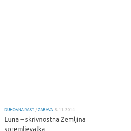
DUHOVNA RAST
/
ZABAVA
5. 11. 2014
Luna – skrivnostna Zemljina
spremljevalka