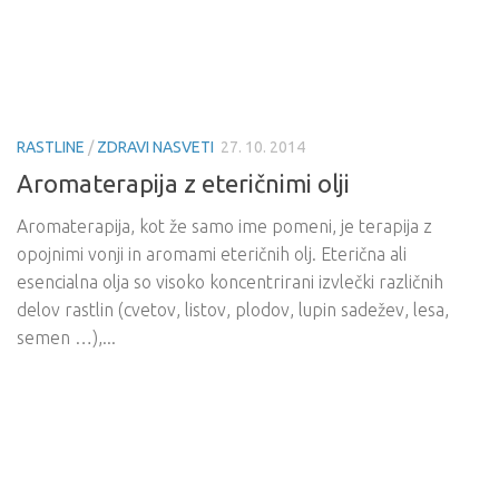
RASTLINE
/
ZDRAVI NASVETI
27. 10. 2014
Aromaterapija z eteričnimi olji
Aromaterapija, kot že samo ime pomeni, je terapija z
opojnimi vonji in aromami eteričnih olj. Eterična ali
esencialna olja so visoko koncentrirani izvlečki različnih
delov rastlin (cvetov, listov, plodov, lupin sadežev, lesa,
semen …),...