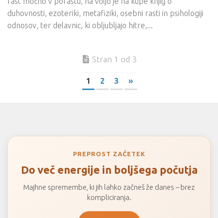
rast močno v porastu, na voljo je na kupe knjig o
duhovnosti, ezoteriki, metafiziki, osebni rasti in psihologiji
odnosov, ter delavnic, ki obljubljajo hitre,...
Stran 1 od 3
1
2
3
»
PREPROST ZAČETEK
Do več energije in boljšega počutja
Majhne spremembe, ki jih lahko začneš že danes – brez
kompliciranja.