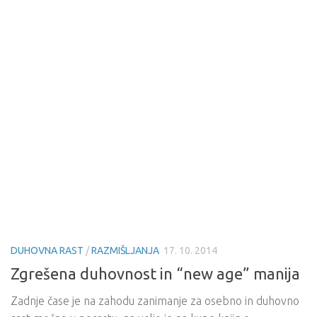
DUHOVNA RAST
/
RAZMIŠLJANJA
17. 10. 2014
Zgrešena duhovnost in “new age” manija
Zadnje čase je na zahodu zanimanje za osebno in duhovno