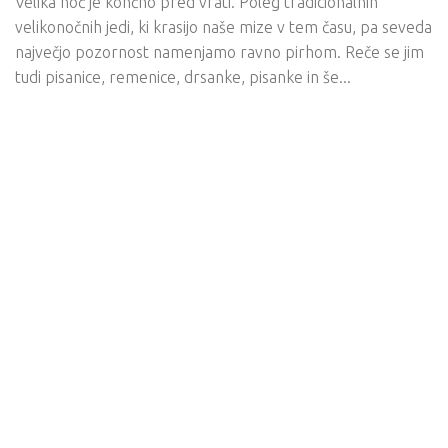
Velika noč je končno pred vrati. Poleg tradicionalnih
velikonočnih jedi, ki krasijo naše mize v tem času, pa seveda
največjo pozornost namenjamo ravno pirhom. Reče se jim
tudi pisanice, remenice, drsanke, pisanke in še...