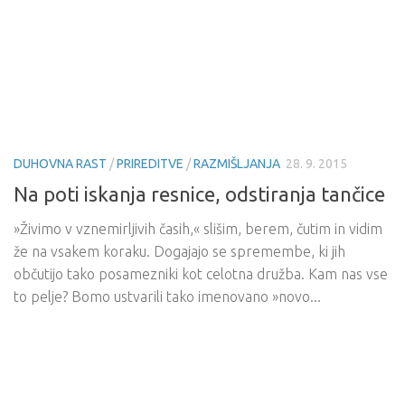
DUHOVNA RAST
/
PRIREDITVE
/
RAZMIŠLJANJA
28. 9. 2015
Na poti iskanja resnice, odstiranja tančice
»Živimo v vznemirljivih časih,« slišim, berem, čutim in vidim
že na vsakem koraku. Dogajajo se spremembe, ki jih
občutijo tako posamezniki kot celotna družba. Kam nas vse
to pelje? Bomo ustvarili tako imenovano »novo...