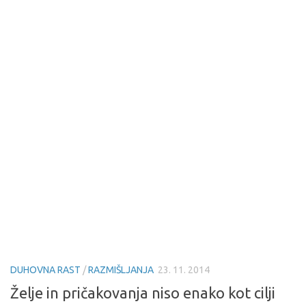
DUHOVNA RAST
/
RAZMIŠLJANJA
23. 11. 2014
Želje in pričakovanja niso enako kot cilji