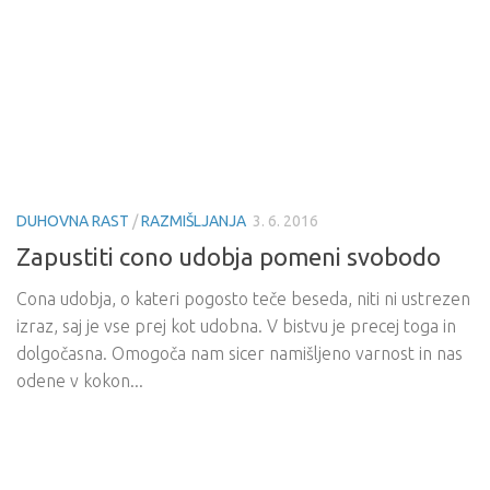
DUHOVNA RAST
/
RAZMIŠLJANJA
3. 6. 2016
Zapustiti cono udobja pomeni svobodo
Cona udobja, o kateri pogosto teče beseda, niti ni ustrezen
izraz, saj je vse prej kot udobna. V bistvu je precej toga in
dolgočasna. Omogoča nam sicer namišljeno varnost in nas
odene v kokon...