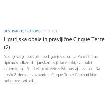
DESTINACIJE
/
POTOPISI
11. 3. 2015
Ligurijska obala in pravljične Cinque Terre
(2)
Nadaljevanje potopisa po Ligurijski obali … Po obilnem,
tipično sladkem italijanskem zajtrku v sobi, sva polni
vznemirjenja že hiteli proti železniški postaji Levanto. Na
srečo 2-dnevne vozovnice »Cinque Terre Card« ni bilo
potrebno potrditi...