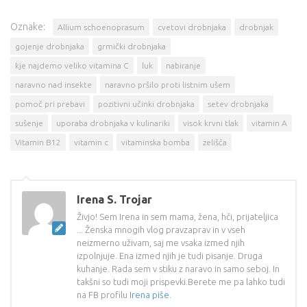
Oznake:
Allium schoenoprasum
cvetovi drobnjaka
drobnjak
gojenje drobnjaka
grmički drobnjaka
kje najdemo veliko vitamina C
luk
nabiranje
naravno nad insekte
naravno pršilo proti listnim ušem
pomoč pri prebavi
pozitivni učinki drobnjaka
setev drobnjaka
sušenje
uporaba drobnjaka v kulinariki
visok krvni tlak
vitamin A
Vitamin B12
vitamin c
vitaminska bomba
zelišča
Irena S. Trojar
Živjo! Sem Irena in sem mama, žena, hči, prijateljica
... Ženska mnogih vlog pravzaprav in v vseh
neizmerno uživam, saj me vsaka izmed njih
izpolnjuje. Ena izmed njih je tudi pisanje. Druga
kuhanje. Rada sem v stiku z naravo in samo seboj. In
takšni so tudi moji prispevki.Berete me pa lahko tudi
na FB profilu
Irena piše
.