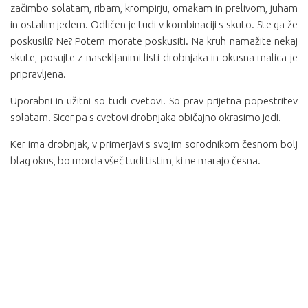
začimbo solatam, ribam, krompirju, omakam in prelivom, juham
in ostalim jedem. Odličen je tudi v kombinaciji s skuto. Ste ga že
poskusili? Ne? Potem morate poskusiti. Na kruh namažite nekaj
skute, posujte z nasekljanimi listi drobnjaka in okusna malica je
pripravljena.
Uporabni in užitni so tudi cvetovi. So prav prijetna popestritev
solatam. Sicer pa s cvetovi drobnjaka običajno okrasimo jedi.
Ker ima drobnjak, v primerjavi s svojim sorodnikom česnom bolj
blag okus, bo morda všeč tudi tistim, ki ne marajo česna.