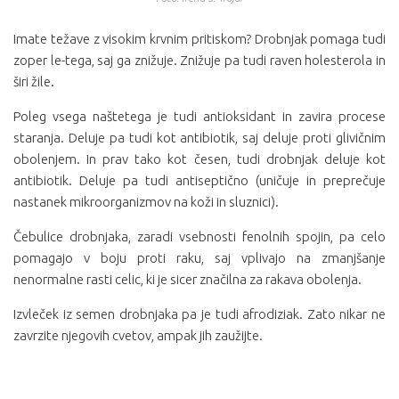
Imate težave z visokim krvnim pritiskom? Drobnjak pomaga tudi
zoper le-tega, saj ga znižuje. Znižuje pa tudi raven holesterola in
širi žile.
Poleg vsega naštetega je tudi antioksidant in zavira procese
staranja. Deluje pa tudi kot antibiotik, saj deluje proti glivičnim
obolenjem. In prav tako kot česen, tudi drobnjak deluje kot
antibiotik. Deluje pa tudi antiseptično (uničuje in preprečuje
nastanek mikroorganizmov na koži in sluznici).
Čebulice drobnjaka, zaradi vsebnosti fenolnih spojin, pa celo
pomagajo v boju proti raku, saj vplivajo na zmanjšanje
nenormalne rasti celic, ki je sicer značilna za rakava obolenja.
Izvleček iz semen drobnjaka pa je tudi afrodiziak. Zato nikar ne
zavrzite njegovih cvetov, ampak jih zaužijte.