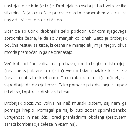
nastajanje celic in še in še. Drobnjak pa vsebuje tudi zelo veliko
vitamina A (vitamin A je predvsem zelo pomemben vitamin za
naš vid). Vsebuje pa tudi železo.
Sicer pa so učinki drobnjaka zelo podobni učinkom njegovega
sorodnika česna, le da so v manjših količinah. Zato je drobnjak
odlična rešitev za tiste, ki česna ne marajo ali jim je njegov okus
morda premočan in ga ne prenašajo.
Več kot odlično vpliva na prebavo, med drugim odstranjuje
črevesne zajedavce in očisti črevesno tkivo navlake, ki se je v
črevesju nabrala skozi zimo. Drobnjak ima diuretični učinek, saj
vzpodbuja delovanje ledvic. Tako pomaga pri odvajanju strupov
iz telesa, topi pa tudi sluzi v telesu.
Drobnjak pozitivno vpliva na naš imunski sistem, saj nam ga
pomaga krepiti. Pomagal pa naj bi tudi zoper spomladansko
utrujenost in nas ščitil pred prehladnimi obolenji (predvsem
zaradi kombinacije železa in vitamina).