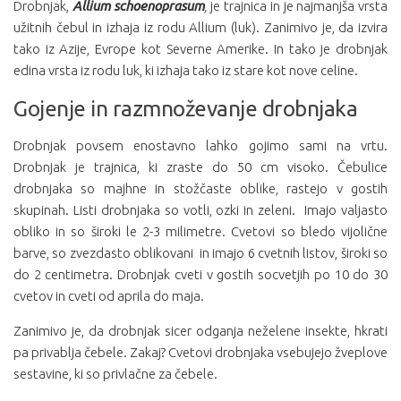
Drobnjak,
Allium schoenoprasum
,
je trajnica in je najmanjša vrsta
užitnih čebul in izhaja iz rodu Allium (luk). Zanimivo je, da izvira
tako iz Azije, Evrope kot Severne Amerike. In tako je drobnjak
edina vrsta iz rodu luk, ki izhaja tako iz stare kot nove celine.
Gojenje in razmnoževanje drobnjaka
Drobnjak povsem enostavno lahko gojimo sami na vrtu.
Drobnjak je trajnica, ki zraste do 50 cm visoko. Čebulice
drobnjaka so majhne in stožčaste oblike, rastejo v gostih
skupinah. Listi drobnjaka so votli, ozki in zeleni. Imajo valjasto
obliko in so široki le 2-3 milimetre. Cvetovi so bledo vijolične
barve, so zvezdasto oblikovani in imajo 6 cvetnih listov, široki so
do 2 centimetra. Drobnjak cveti v gostih socvetjih po 10 do 30
cvetov in cveti od aprila do maja.
Zanimivo je, da drobnjak sicer odganja neželene insekte, hkrati
pa privablja čebele. Zakaj? Cvetovi drobnjaka vsebujejo žveplove
sestavine, ki so privlačne za čebele.