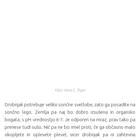
Foto: Irena S. Trojar
Drobnjak potrebuje veliko sončne svetlobe, zato ga posadite na
sončno lego. Zemlja pa naj bo dobro izsušena in organsko
bogata, s pH vrednostjo 6-7. Je odporen na mraz, prav tako pa
prenese tudi sušo. Nič pa ne bo imel proti, če ga občasno malo
okopljete in oplevete plevel, sicer drobnjak pa ni zahtevna