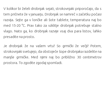
V kolikor bi želeli drobnjak sejati, strokovnjaki priporočajo, da s
tem pričnete že v januarju. Drobnjak se namreč v začetku počasi
razvija. Sejte ga v lončke ali šote tablete, temperatura naj bo
med 15-20 °C. Prav tako za vzklitje drobnjak potrebuje stalno
vlago. Nato ga, ko drobnjak razvije vsaj dva para listov, lahko
presadite na prosto.
Je drobnjak že na vašem vrtu? So grmički že večji? Potem,
strokovnjaki svetujejo, da obstoječe šope drobnjaka razdelite na
manjše grmičke. Med njimi naj bo približno 30 centimetrov
prostora. To zgodite zgodaj spomladi.