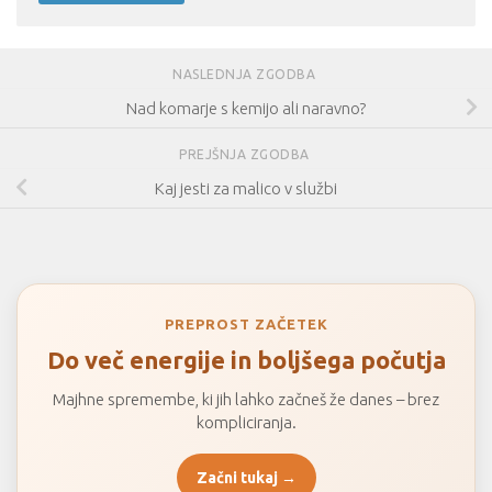
NASLEDNJA ZGODBA
Nad komarje s kemijo ali naravno?
PREJŠNJA ZGODBA
Kaj jesti za malico v službi
PREPROST ZAČETEK
Do več energije in boljšega počutja
Majhne spremembe, ki jih lahko začneš že danes – brez
kompliciranja.
Začni tukaj →