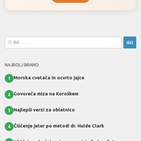
Išči:
NAJBOLJ BRANO
Morska cvetača in ocvrto jajce
1
Govoreča miza na Koroškem
2
Najlepši verzi za obletnico
3
Čiščenje jeter po metodi dr. Hulde Clark
4