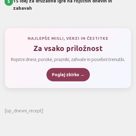
15 idej za družabne igre na rojstnih dnevih in
5
zabavah
NAJLEPŠE MISLI, VERZI IN ČESTITKE
Za vsako priložnost
Rojstni dnevi, poroke, prazniki, zahvale in posebni trenutki.
Poglej zbirko →
[op_dnevni_recept]