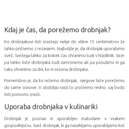
Kdaj je čas, da porežemo drobnjak?
Ko drobnjakovi listi zrastejo nekje do višine 15 centimetrov že
lahko pričnemo z rezanjem. Najboljše je, da drobnjak uporabimo
svež. Svežega lahko za kratek čas shranimo tudi v hladilnik. Sicer
pa lahko liste drobnjaka tudi zamrznemo ali pa posušimo in ga
tako shranimo za dni, ko ni sezona drobnjaka.
Pomembno je, da ko režemo drobnjak, njegove liste porežemo
do same osnove. V obdobju rasti to počnemo redno, saj bodo
listi ponovno zrasli.
Uporaba drobnjaka v kulinariki
Drobnjak je poznan in uporabljen malodane v vsakem
gospodinjstvu. Svež drobnjak, ki ga nasekljamo uporabljamo kot