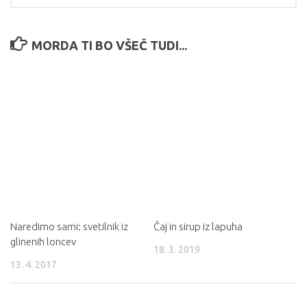
MORDA TI BO VŠEČ TUDI...
Naredimo sami: svetilnik iz
Čaj in sirup iz lapuha
glinenih loncev
18. 3. 2019
13. 4. 2017