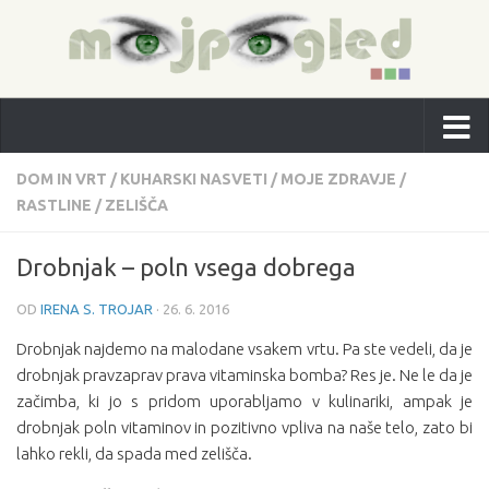
DOM IN VRT
/
KUHARSKI NASVETI
/
MOJE ZDRAVJE
/
RASTLINE
/
ZELIŠČA
Drobnjak – poln vsega dobrega
OD
IRENA S. TROJAR
·
26. 6. 2016
Drobnjak najdemo na malodane vsakem vrtu. Pa ste vedeli, da je
drobnjak pravzaprav prava vitaminska bomba? Res je. Ne le da je
začimba, ki jo s pridom uporabljamo v kulinariki, ampak je
drobnjak poln vitaminov in pozitivno vpliva na naše telo, zato bi
lahko rekli, da spada med zelišča.