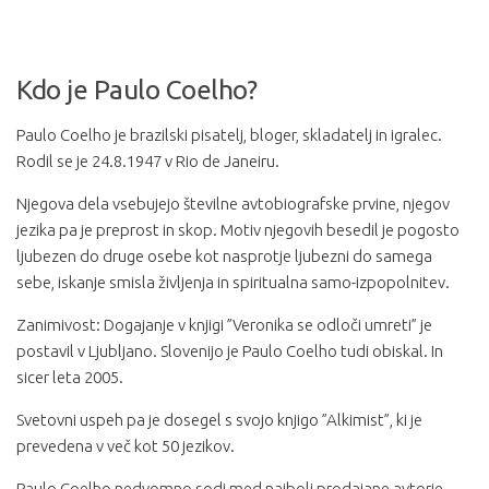
Kdo je Paulo Coelho?
Paulo Coelho je brazilski pisatelj, bloger, skladatelj in igralec.
Rodil se je 24.8.1947 v Rio de Janeiru.
Njegova dela vsebujejo številne avtobiografske prvine, njegov
jezika pa je preprost in skop. Motiv njegovih besedil je pogosto
ljubezen do druge osebe kot nasprotje ljubezni do samega
sebe, iskanje smisla življenja in spiritualna samo-izpopolnitev.
Zanimivost: Dogajanje v knjigi ”Veronika se odloči umreti” je
postavil v Ljubljano. Slovenijo je Paulo Coelho tudi obiskal. In
sicer leta 2005.
Svetovni uspeh pa je dosegel s svojo knjigo ”Alkimist”, ki je
prevedena v več kot 50 jezikov.
Paulo Coelho nedvomno sodi med najbolj prodajane avtorje.