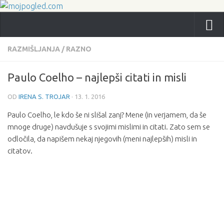
RAZMIŠLJANJA
/
RAZNO
Paulo Coelho – najlepši citati in misli
OD
IRENA S. TROJAR
·
13. 1. 2016
Paulo Coelho, le kdo še ni slišal zanj? Mene (in verjamem, da še
mnoge druge) navdušuje s svojimi mislimi in citati. Zato sem se
odločila, da napišem nekaj njegovih (meni najlepših) misli in
citatov.