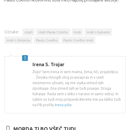
Oznake:
citati
citati Paula Coleho
misli
misli o ljubezni
misli o življenju
Paulo Coelho
Paulo Coelho misli
Irena S. Trojar
Živjo! Sem Irena in sem mama, žena, hči, prijateljica
... Ženska mnogih vlog pravzaprav in v vseh
neizmerno uživam, saj me vsaka izmed njih
izpolnjuje. Ena izmed njih je tudi pisanje. Druga
kuhanje. Rada sem v stiku z naravo in samo seboj. In
takšni so tudi moji prispevki.Berete me pa lahko tudi
na FB profilu
Irena piše
.
MORDA TI BO VŠEČ TUDI...