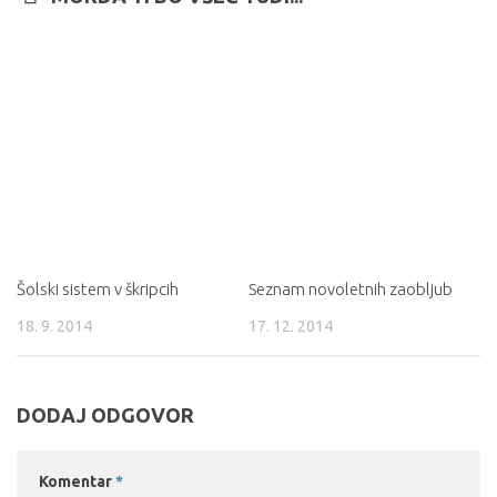
Šolski sistem v škripcih
Seznam novoletnih zaobljub
18. 9. 2014
17. 12. 2014
DODAJ ODGOVOR
Komentar
*