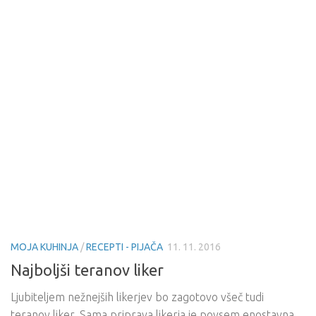
MOJA KUHINJA
/
RECEPTI - PIJAČA
11. 11. 2016
Najboljši teranov liker
Ljubiteljem nežnejših likerjev bo zagotovo všeč tudi
teranov liker. Sama priprava likerja je povsem enostavna,