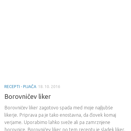
RECEPTI - PIJAČA
18. 10. 2016
Borovničev liker
Borovničev liker zagotovo spada med moje najljubše
likerje. Priprava pa je tako enostavna, da človek komaj
verjame. Uporabimo lahko sveže ali pa zamrznjene
borovnice. Borovničev liker po tem receptu je sladek liker,