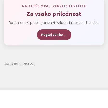
NAJLEPŠE MISLI, VERZI IN ČESTITKE
Za vsako priložnost
Rojstni dnevi, poroke, prazniki, zahvale in posebni trenutki.
Poglej zbirko →
[op_dnevni_recept]