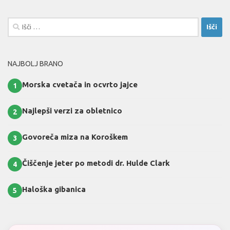
Išči:
NAJBOLJ BRANO
Morska cvetača in ocvrto jajce
1
Najlepši verzi za obletnico
2
Govoreča miza na Koroškem
3
Čiščenje jeter po metodi dr. Hulde Clark
4
Haloška gibanica
5