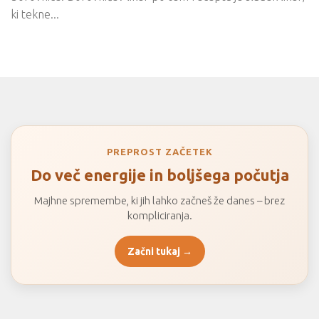
ki tekne...
PREPROST ZAČETEK
Do več energije in boljšega počutja
Majhne spremembe, ki jih lahko začneš že danes – brez
kompliciranja.
Začni tukaj →