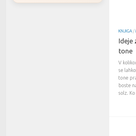
KNJIGA
/
Ideje
tone
V kolikor
se lahko
tone pra
boste na
solz. Ko 