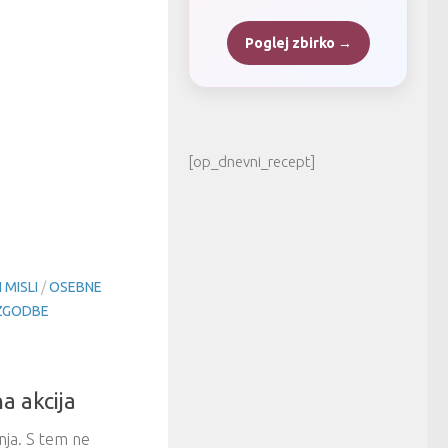
Poglej zbirko →
[op_dnevni_recept]
 MISLI
/
OSEBNE
ZGODBE
a akcija
nja. S tem ne