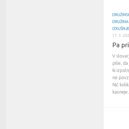
DRUŽINS
DRUŽINA
IZKUŠNJ
17. 3. 20
Pa pr
V slovar
piše, da 
ki izpol
ne povzr
Nič koli
kasneje.