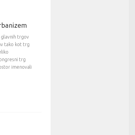
urbanizem
 glavnih trgov
av tako kot trg
liko
Kongresni trg
ostor imenovali