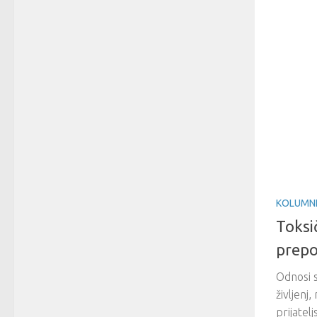
KOLUMN
Toksič
prepo
Odnosi 
življenj
prijatel