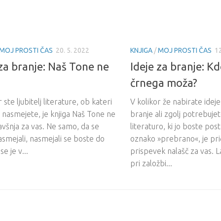
MOJ PROSTI ČAS
20. 5. 2022
KNJIGA
/
MOJ PROSTI ČAS
12
 za branje: Naš Tone ne
Ideje za branje: Kd
črnega moža?
 ste ljubitelj literature, ob kateri
V kolikor že nabirate ideje
 nasmejete, je knjiga Naš Tone ne
branje ali zgolj potrebuje
všnja za vas. Ne samo, da se
literaturo, ki jo boste post
smejali, nasmejali se boste do
oznako »prebrano«, je prič
se je v...
prispevek nalašč za vas. L
pri založbi...