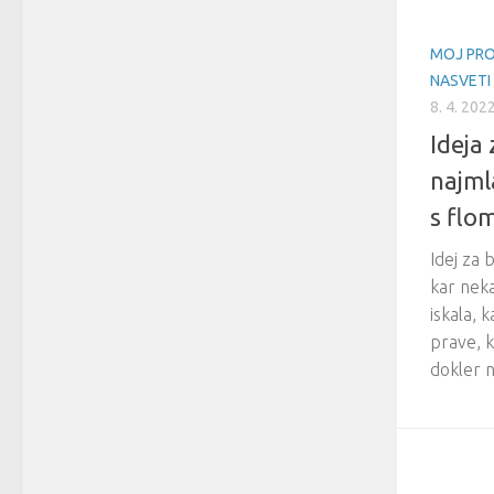
MOJ PRO
NASVETI
8. 4. 202
Ideja
najml
s flo
Idej za 
kar neka
iskala, 
prave, k
dokler n