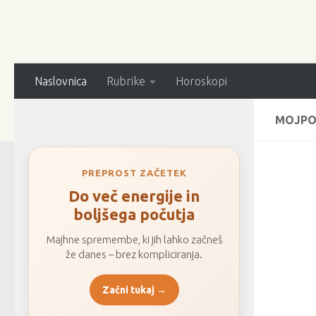
Naslovnica
Rubrike
Horoskopi
MOJPO
PREPROST ZAČETEK
Do več energije in
boljšega počutja
Majhne spremembe, ki jih lahko začneš
že danes – brez kompliciranja.
Začni tukaj →