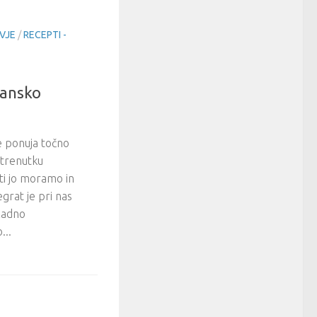
VJE
/
RECEPTI -
dansko
 ponuja točno
 trenutku
i jo moramo in
egrat je pri nas
ladno
...