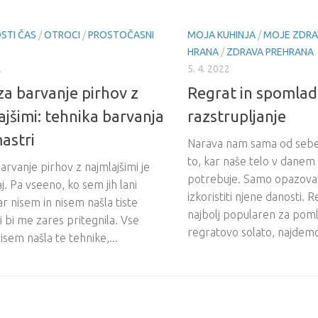
STI ČAS
/
OTROCI
/
PROSTOČASNI
MOJA KUHINJA
/
MOJE ZDRA
HRANA
/
ZDRAVA PREHRANA
2
5. 4. 2022
 za barvanje pirhov z
Regrat in spomla
ajšimi: tehnika barvanja
razstrupljanje
mastri
Narava nam sama od sebe
to, kar naše telo v danem
barvanje pirhov z najmlajšimi je
potrebuje. Samo opazovat
j. Pa vseeno, ko sem jih lani
izkoristiti njene danosti. R
kar nisem in nisem našla tiste
najbolj popularen za pom
i bi me zares pritegnila. Vse
regratovo solato, najdemo
isem našla te tehnike,...