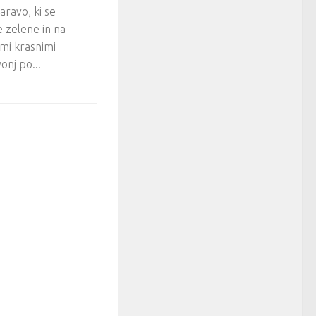
aravo, ki se
 zelene in na
imi krasnimi
onj po...