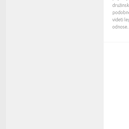
družinsk
podobno.
videti 
odnose. 