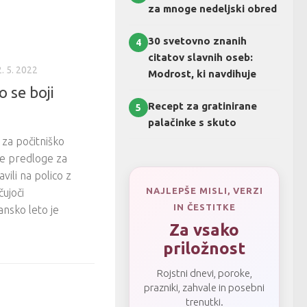
za mnoge nedeljski obred
30 svetovno znanih
4
citatov slavnih oseb:
. 5. 2022
Modrost, ki navdihuje
o se boji
Recept za gratinirane
5
palačinke s skuto
 za počitniško
te predloge za
avili na polico z
NAJLEPŠE MISLI, VERZI
ujoči
IN ČESTITKE
ansko leto je
Za vsako
priložnost
Rojstni dnevi, poroke,
prazniki, zahvale in posebni
trenutki.