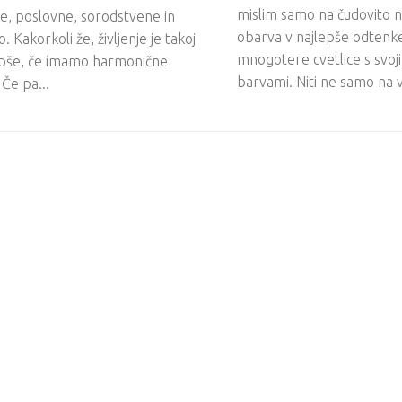
mislim samo na čudovito n
e, poslovne, sorodstvene in
obarva v najlepše odtenke
 Kakorkoli že, življenje je takoj
mnogotere cvetlice s svoj
lepše, če imamo harmonične
barvami. Niti ne samo na v
Če pa...