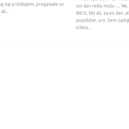
aj naj pričakujem, preganjale so
oni dan rekla možu … Ne, 
ali...
Biti ti, biti ati, za en dan, a
popoldne, uro. Sem zadnjič
izžeta...