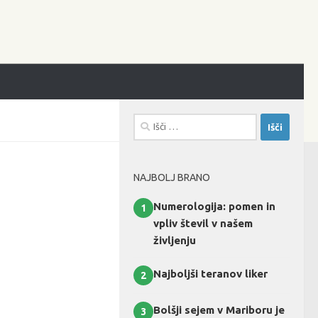
Išči:
NAJBOLJ BRANO
Numerologija: pomen in
1
vpliv števil v našem
življenju
Najboljši teranov liker
2
Bolšji sejem v Mariboru je
3