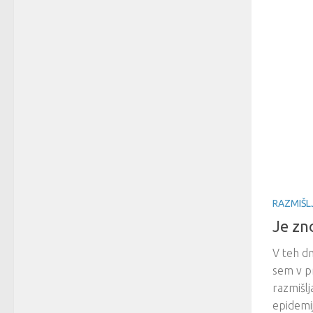
RAZMIŠL
Je zn
V teh d
sem v pr
razmišlj
epidemi