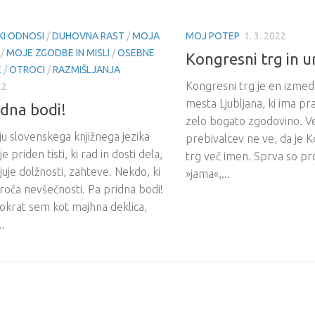
KI ODNOSI
/
DUHOVNA RAST
/
MOJA
MOJ POTEP
1. 3. 2022
/
MOJE ZGODBE IN MISLI
/
OSEBNE
Kongresni trg in 
E
/
OTROCI
/
RAZMIŠLJANJA
Kongresni trg je en izmed
22
mesta Ljubljana, ki ima pr
idna bodi!
zelo bogato zgodovino. Ve
ju slovenskega knjižnega jezika
prebivalcev ne ve, da je 
je priden tisti, ki rad in dosti dela,
trg več imen. Sprva so pr
njuje dolžnosti, zahteve. Nekdo, ki
»jama«,...
oča nevšečnosti. Pa pridna bodi!
kokrat sem kot majhna deklica,
..