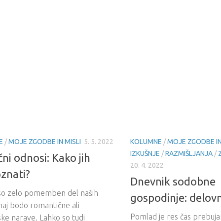
E
/
MOJE ZGODBE IN MISLI
5. 5. 2022
KOLUMNE
/
MOJE ZGODBE IN
IZKUŠNJE
/
RAZMIŠLJANJA
/
ni odnosi: Kako jih
20. 4. 2022
znati?
Dnevnik sodobne
so zelo pomemben del naših
gospodinje: delovn
, naj bodo romantične ali
Pomlad je res čas prebuja
jske narave. Lahko so tudi