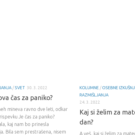
JANJA
/
SVET
30. 3. 2022
KOLUMNE
/
OSEBNE IZKUŠNJ
RAZMIŠLJANJA
ova čas za paniko?
24. 3. 2022
neh mineva ravno dve leti, odkar
Kaj si želim za mat
ispevku Je čas za paniko?
dan?
ala, kaj nam bo prinesla
ja. Bila sem prestrašena, nisem
A veš, kaj si želim za mat