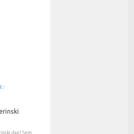
E
/
erinski
erinski dan? Sem