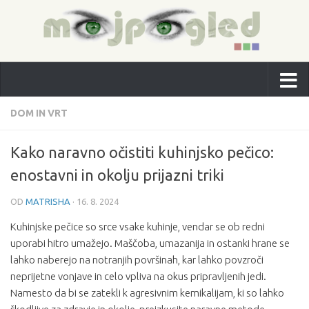
DOM IN VRT
Kako naravno očistiti kuhinjsko pečico:
enostavni in okolju prijazni triki
OD
MATRISHA
·
16. 8. 2024
Kuhinjske pečice so srce vsake kuhinje, vendar se ob redni
uporabi hitro umažejo. Maščoba, umazanija in ostanki hrane se
lahko naberejo na notranjih površinah, kar lahko povzroči
neprijetne vonjave in celo vpliva na okus pripravljenih jedi.
Namesto da bi se zatekli k agresivnim kemikalijam, ki so lahko