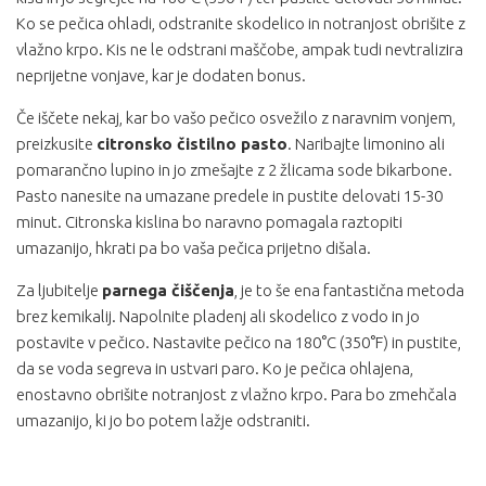
Ko se pečica ohladi, odstranite skodelico in notranjost obrišite z
vlažno krpo. Kis ne le odstrani maščobe, ampak tudi nevtralizira
neprijetne vonjave, kar je dodaten bonus.
Če iščete nekaj, kar bo vašo pečico osvežilo z naravnim vonjem,
preizkusite
citronsko čistilno pasto
. Naribajte limonino ali
pomarančno lupino in jo zmešajte z 2 žlicama sode bikarbone.
Pasto nanesite na umazane predele in pustite delovati 15-30
minut. Citronska kislina bo naravno pomagala raztopiti
umazanijo, hkrati pa bo vaša pečica prijetno dišala.
Za ljubitelje
parnega čiščenja
, je to še ena fantastična metoda
brez kemikalij. Napolnite pladenj ali skodelico z vodo in jo
postavite v pečico. Nastavite pečico na 180°C (350°F) in pustite,
da se voda segreva in ustvari paro. Ko je pečica ohlajena,
enostavno obrišite notranjost z vlažno krpo. Para bo zmehčala
umazanijo, ki jo bo potem lažje odstraniti.