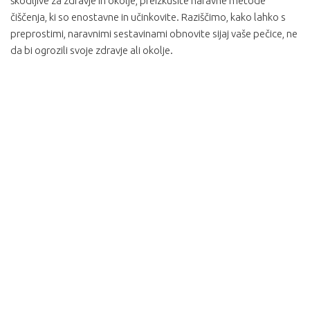
škodljive za zdravje in okolje, preizkusite naravne metode
čiščenja, ki so enostavne in učinkovite. Raziščimo, kako lahko s
preprostimi, naravnimi sestavinami obnovite sijaj vaše pečice, ne
da bi ogrozili svoje zdravje ali okolje.