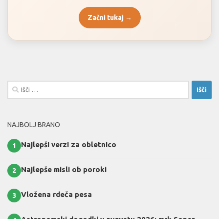
Začni tukaj →
Išči:
NAJBOLJ BRANO
Najlepši verzi za obletnico
1
Najlepše misli ob poroki
2
Vložena rdeča pesa
3