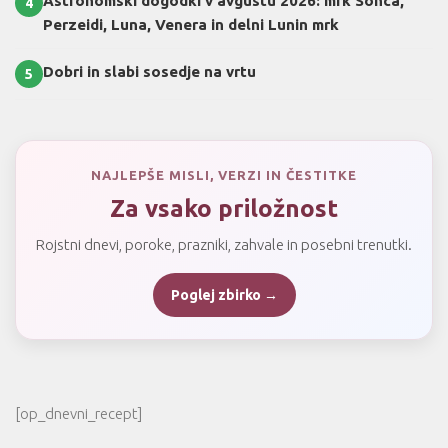
Astronomski dogodki v avgustu 2026: mrk Sonca,
4
Perzeidi, Luna, Venera in delni Lunin mrk
Dobri in slabi sosedje na vrtu
5
NAJLEPŠE MISLI, VERZI IN ČESTITKE
Za vsako priložnost
Rojstni dnevi, poroke, prazniki, zahvale in posebni trenutki.
Poglej zbirko →
[op_dnevni_recept]