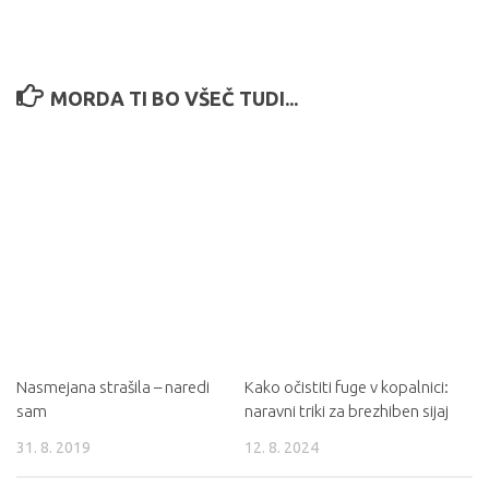
MORDA TI BO VŠEČ TUDI...
Nasmejana strašila – naredi
Kako očistiti fuge v kopalnici:
sam
naravni triki za brezhiben sijaj
31. 8. 2019
12. 8. 2024