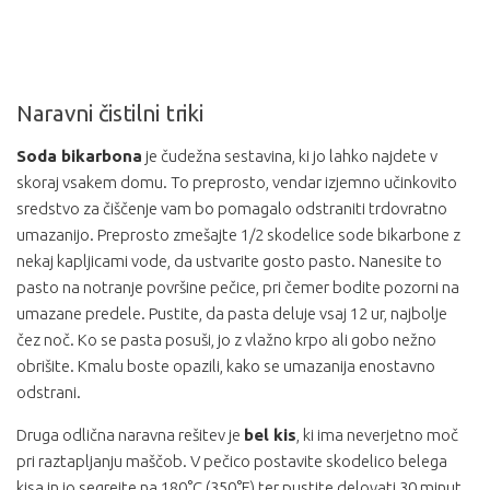
Naravni čistilni triki
Soda bikarbona
je čudežna sestavina, ki jo lahko najdete v
skoraj vsakem domu. To preprosto, vendar izjemno učinkovito
sredstvo za čiščenje vam bo pomagalo odstraniti trdovratno
umazanijo. Preprosto zmešajte 1/2 skodelice sode bikarbone z
nekaj kapljicami vode, da ustvarite gosto pasto. Nanesite to
pasto na notranje površine pečice, pri čemer bodite pozorni na
umazane predele. Pustite, da pasta deluje vsaj 12 ur, najbolje
čez noč. Ko se pasta posuši, jo z vlažno krpo ali gobo nežno
obrišite. Kmalu boste opazili, kako se umazanija enostavno
odstrani.
Druga odlična naravna rešitev je
bel kis
, ki ima neverjetno moč
pri raztapljanju maščob. V pečico postavite skodelico belega
kisa in jo segrejte na 180°C (350°F) ter pustite delovati 30 minut.