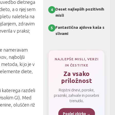
di uvedbo dietnega
 dieto, a o njej sem
Deset najlepših pozitivnih
4
misli
pletu naletela na
ujšanjem, zdravim
Fantastična ajdova kaša s
5
verila v praksi;
slivami
, ne nameravam
ov, najboljši
NAJLEPŠE MISLI, VERZI
a metoda
, ki jo je v
IN ČESTITKE
 elemente diete,
Za vsako
priložnost
 katerega razdeli
Rojstni dnevi, poroke,
prazniki, zahvale in posebni
z visokim GI). Med
trenutki.
tenine, oluščen riž
Poglej zbirko →