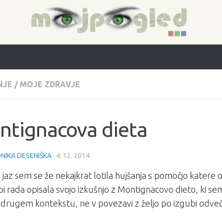
NJE
/
MOJE ZDRAVJE
ntignacova dieta
NIKA DESENIŠKA
·
4. 12. 2014
i jaz sem se že nekajkrat lotila hujšanja s pomočjo katere 
i rada opisala svojo izkušnjo z Montignacovo dieto, ki sem
rugem kontekstu, ne v povezavi z željo po izgubi odveč