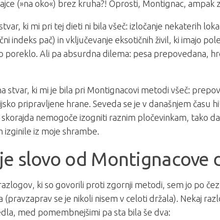
jajce (»na oko«) brez kruha?! Oprosti, Montignac, ampa
tvar, ki mi pri tej dieti ni bila všeč: izločanje nekaterih loka
čni indeks pač) in vključevanje eksotičnih živil, ki imajo pol
o poreklo. Ali pa absurdna dilema: pesa prepovedana, h
na stvar, ki mi je bila pri Montignacovi metodi všeč: prepo
ijsko pripravljene hrane. Seveda se je v današnjem času hi
skorajda nemogoče izogniti raznim pločevinkam, tako da 
izginile iz moje shrambe.
e slovo od Montignacove 
razlogov, ki so govorili proti zgornji metodi, sem jo po čez
a (pravzaprav se je nikoli nisem v celoti držala). Nekaj ra
dla, med pomembnejšimi pa sta bila še dva: