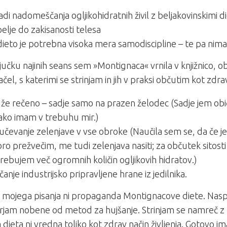
adi nadomeščanja ogljikohidratnih živil z beljakovinskimi 
pelje do zakisanosti telesa
dieto je potrebna visoka mera samodiscipline – te pa nim
jučku najinih seans sem »Montignaca« vrnila v knjižnico, 
ačel, s katerimi se strinjam in jih v praksi občutim kot zdra
 že rečeno – sadje samo na prazen želodec (Sadje jem obi
tako imam v trebuhu mir.)
jučevanje zelenjave v vse obroke (Naučila sem se, da če j
ro prežvečim, me tudi zelenjava nasiti; za občutek sitost
rebujem več ogromnih količin ogljikovih hidratov.)
očanje industrijsko pripravljene hrane iz jedilnika.
mojega pisanja ni propaganda Montignacove diete. Nasp
jam nobene od metod za hujšanje. Strinjam se namreč z 
dieta ni vredna toliko kot zdrav način življenja. Gotovo i