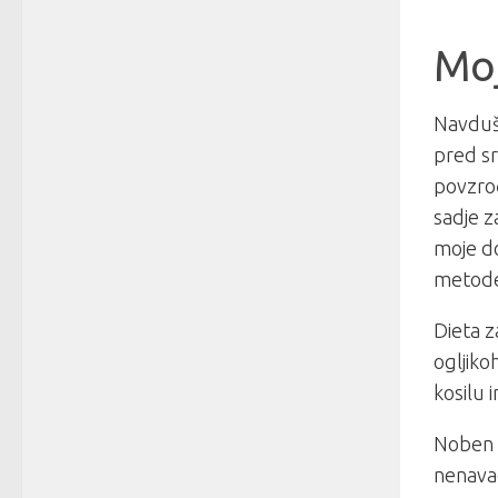
Moj
Navduši
pred sr
povzroč
sadje z
moje do
metod
Dieta z
ogljikoh
kosilu 
Noben p
nenava