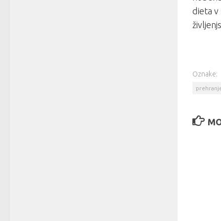
dieta v
življen
Oznake:
prehranj
MO