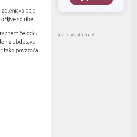
a zelenjava daje
očljive so ribe.
v praznem želodcu
[op_dnevni_recept]
oslen z obdelavo
 ter tako povzroča