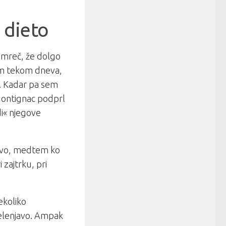
 dieto
amreč, že dolgo
jem tekom dneva,
. Kadar pa sem
 Montignac podprl
i« njegove
javo, medtem ko
i zajtrku, pri
ekoliko
elenjavo. Ampak