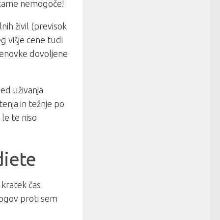
k zame nemogoče!
lnih živil (previsok
eg višje cene tudi
renovke dovoljene
ved uživanja
tenja in težnje po
le te niso
diete
 kratek čas
zlogov proti sem