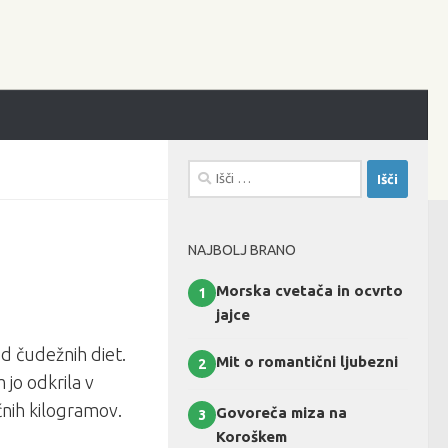
Išči:
NAJBOLJ BRANO
Morska cvetača in ocvrto
1
jajce
od čudežnih diet.
Mit o romantični ljubezni
2
 jo odkrila v
nih kilogramov.
Govoreča miza na
3
Koroškem