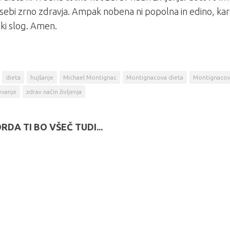
 sebi zrno zdravja. Ampak nobena ni popolna in edino, kar 
jski slog. Amen.
dieta
hujšanje
Michael Montignac
Montignacova dieta
Montignaco
evanje
zdrav način življenja
RDA TI BO VŠEČ TUDI...