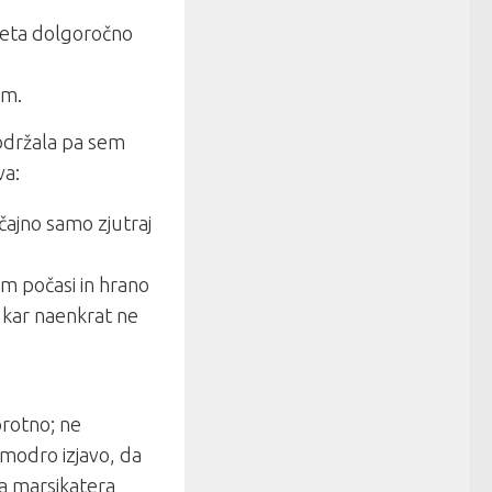
dieta dolgoročno
am.
obdržala pa sem
va:
čajno samo zjutraj
em počasi in hrano
i kar naenkrat ne
rotno; ne
modro izjavo, da
ma marsikatera