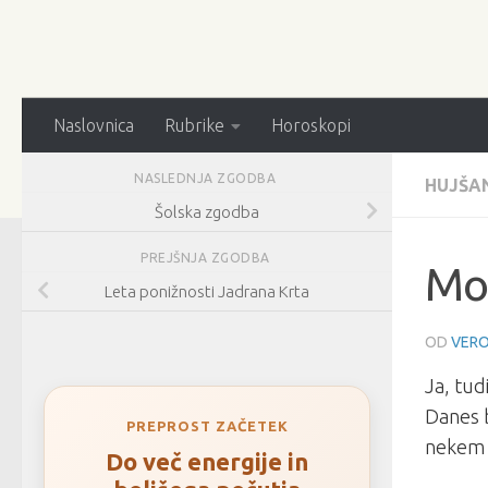
Naslovnica
Rubrike
Horoskopi
NASLEDNJA ZGODBA
HUJŠA
Šolska zgodba
PREJŠNJA ZGODBA
Mo
Leta ponižnosti Jadrana Krta
OD
VERO
Ja, tud
Danes b
PREPROST ZAČETEK
nekem d
Do več energije in