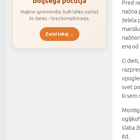
boljšega počutja
Pred ne
načina p
Majhne spremembe, ki jih lahko začneš
že danes – brez kompliciranja.
želela 
marsika
Začni tukaj →
načinom
ena od 
O dieti
razpred
vpogle
svet po
ki sem 
Montign
ogljikoh
slaba ž
itd.