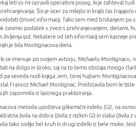
kaj leti so mi opravili operativni poseg, ki je zahteval tu
rehranjevanja. Šlo je sicer za milejšo in krajši čas trajajočo
pridobiti čimveč informacij. Tako sem med brskanjem po s
k zanimiv podatek v zvezi s prehranjevanjem, dietami, h
 življenja ipd. Nekatere od teh informacij sem kasneje pre
njih je bila Montignacova dieta.
, ki se imenuje po svojem avtorju, Michaelu Montignacu
ati na dolgo in široko, saj na to temo obstaja mnogo člank
d pa seveda nudi knjiga
Jem, torej hujšam: Montignacov
slal Francoz Michael Montignac. Predstavila bom le tiste
si jih zapomnila iz lastnega prakticiranja.
acova metoda upošteva glikemični indeks (GI), na osnovi
idratna živila na dobra (živila z nizkim GI) in slaba (živila 
ivila tako sodijo bel kruh in drugi izdelki iz bele moke, tes