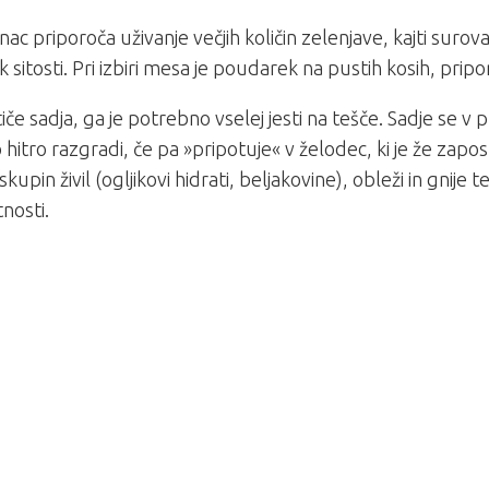
ac priporoča uživanje večjih količin zelenjave, kajti surov
 sitosti. Pri izbiri mesa je poudarek na pustih kosih, pripor
tiče sadja, ga je potrebno vselej jesti na tešče. Sadje se 
 hitro razgradi, če pa »pripotuje« v želodec, ki je že zap
kupin živil (ogljikovi hidrati, beljakovine), obleži in gnije
tnosti.