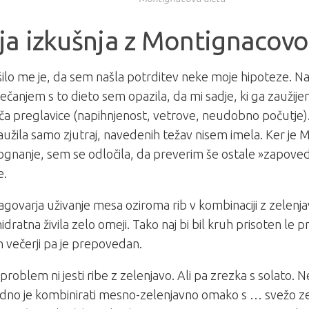
a izkušnja z Montignacovo
lo me je, da sem našla potrditev neke moje hipoteze. N
ečanjem s to dieto sem opazila, da mi sadje, ki ga zauži
a preglavice (napihnjenost, vetrove, neudobno počutje)
aužila samo zjutraj, navedenih težav nisem imela. Ker je
gnanje, sem se odločila, da preverim še ostale »zapoved
e.
agovarja uživanje mesa oziroma rib v kombinaciji z zelen
idratna živila zelo omeji. Tako naj bi bil kruh prisoten le pr
in večerji pa je prepovedan.
roblem ni jesti ribe z zelenjavo. Ali pa zrezka s solato. N
dno je kombinirati mesno-zelenjavno omako s … svežo z