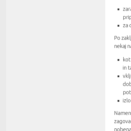
zar
pri
za 
Po zakl
nekaj n
kot
in 
vkl
dob
pot
izl
Namen 
zagovar
nobena 