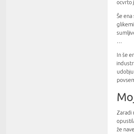
ocvrto 
Še ena s
glikemi
sumljiv
…
In še e
industr
udobju 
povsem 
Moj
Zaradi 
opustil
že nave