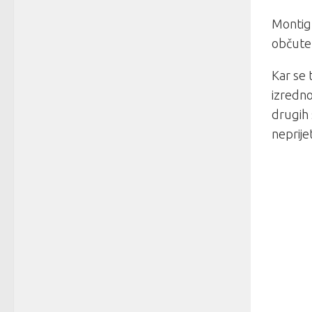
Montign
občutek
Kar se 
izredno
drugih s
neprije