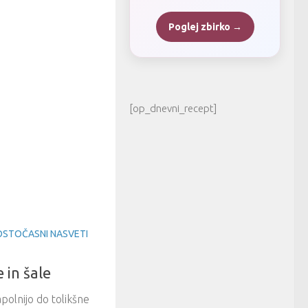
Poglej zbirko →
[op_dnevni_recept]
OSTOČASNI NASVETI
 in šale
polnijo do tolikšne