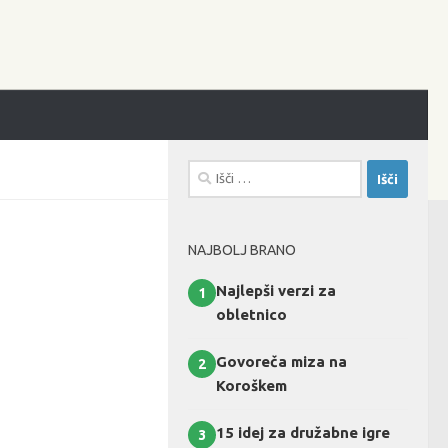
Išči:
NAJBOLJ BRANO
Najlepši verzi za
1
obletnico
Govoreča miza na
2
Koroškem
15 idej za družabne igre
3