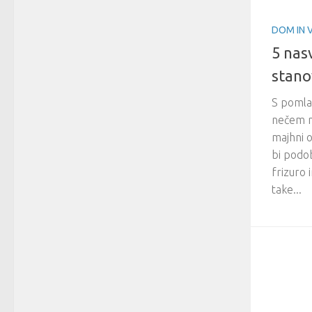
DOM IN 
5 nas
stano
S pomlad
nečem n
majhni o
bi podo
frizuro 
take...