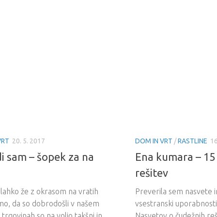
VRT
20. 5. 2017
DOM IN VRT
/
RASTLINE
16
i sam – šopek za na
Ena kumara – 15
rešitev
lahko že z okrasom na vratih
Preverila sem nasvete i
mo, da so dobrodošli v našem
vsestranski uporabnost
trgovinah so na voljo takšni in
Nasvetov o čudežnih reši