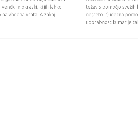
 venčki in okraski, ki jih lahko
težav s pomočjo svežih 
na vhodna vrata. A zakaj...
nešteto. Čudežna pomoč
uporabnost kumar je tak