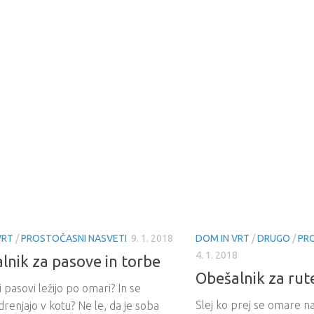
VRT
/
PROSTOČASNI NASVETI
9. 1. 2018
DOM IN VRT
/
DRUGO
/
PR
4. 1. 2018
lnik za pasove in torbe
Obešalnik za rute
i pasovi ležijo po omari? In se
Slej ko prej se omare na
drenjajo v kotu? Ne le, da je soba