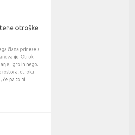
stene otroške
ga člana prinese s
tanovanju. Otrok
anje, igro in nego.
prostora, otroku
 če pa to ni