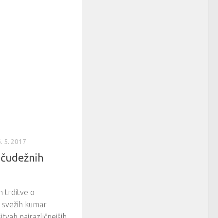
. 5. 2017
 čudežnih
n trditve o
i svežih kumar
tvah najrazličnejših