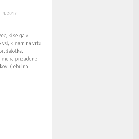
. 4. 2017
ec, ki se ga v
vsi, ki nam na vrtu
r, šalotka,
a muha prizadene
lukov. Čebulna