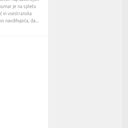
kumar je na spletu
 in vsestranska
o navdihujoča, da...