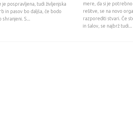
mere, da si je potrebno 
e je pospravljena, tudi življenjska
rešitve, se na novo organ
b in pasov bo daljša, če bodo
razporediti stvari. Če ste 
 shranjeni. S...
in šalov, se najbrž tudi...