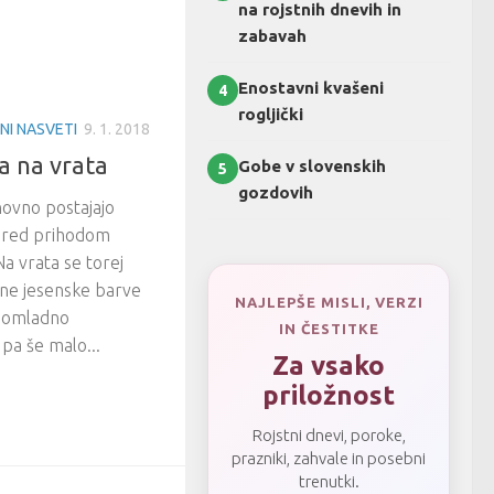
na rojstnih dnevih in
zabavah
Enostavni kvašeni
4
rogljički
I NASVETI
9. 1. 2018
a na vrata
Gobe v slovenskih
5
gozdovih
novno postajajo
 pred prihodom
a vrata se torej
vne jesenske barve
NAJLEPŠE MISLI, VERZI
 pomladno
IN ČESTITKE
pa še malo...
Za vsako
priložnost
Rojstni dnevi, poroke,
prazniki, zahvale in posebni
trenutki.