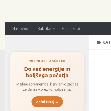
Naslovnica
Rubrike
Horoskopi
KAT
PREPROST ZAČETEK
Do več energije in
boljšega počutja
Majhne spremembe, ki jih lahko začneš
že danes – brez kompliciranja.
Začni tukaj →