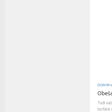
DOM IN 
Obeša
Tudi vaš
torbice 