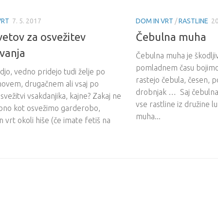
VRT
7. 5. 2017
DOM IN VRT
/
RASTLINE
20
vetov za osvežitev
Čebulna muha
vanja
Čebulna muha je škodljiv
pomladnem času bojimo 
jo, vedno pridejo tudi želje po
rastejo čebula, česen, po
ovem, drugačnem ali vsaj po
drobnjak … Saj čebuln
svežitvi vsakdanjika, kajne? Zakaj ne
vse rastline iz družine 
bno kot osvežimo garderobo,
muha...
in vrt okoli hiše (če imate fetiš na