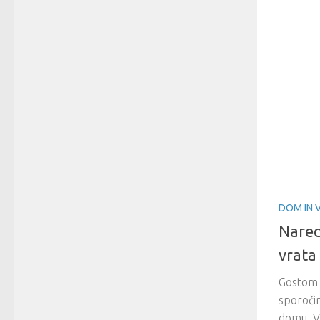
DOM IN 
Nared
vrata
Gostom 
sporoči
domu. V 