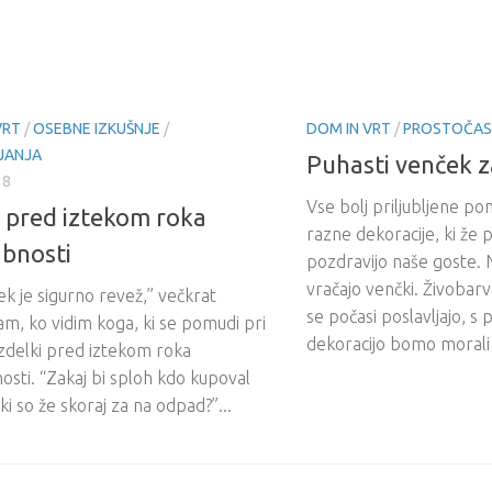
VRT
/
OSEBNE IZKUŠNJE
/
DOM IN VRT
/
PROSTOČASN
JANJA
Puhasti venček z
18
Vse bolj priljubljene po
 pred iztekom roka
razne dekoracije, ki že
bnosti
pozdravijo naše goste. N
vračajo venčki. Živobar
ek je sigurno revež,” večkrat
se počasi poslavljajo, s
am, ko vidim koga, ki se pomudi pri
dekoracijo bomo morali 
 izdelki pred iztekom roka
sti. “Zakaj bi sploh kdo kupoval
 ki so že skoraj za na odpad?”...