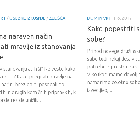
VRT
/
OSEBNE IZKUŠNJE
/
ZELIŠČA
DOM IN VRT
1. 6. 2017
7
Kako popestriti 
na naraven način
sobe?
ati mravlje iz stanovanja
Prihod novega družinske
še
sabo tudi nekaj dela v s
potrebuje prostor za sp
v stanovanju ali hiši? Ne veste kako
V kolikor imamo dovolj 
h znebili? Kako pregnati mravlje na
namenimo celotno sobo,
način, brez da bi posegali po
izvedljivo,...
idih in drugih kemičnih pripravkih, ki
da res da uničili...