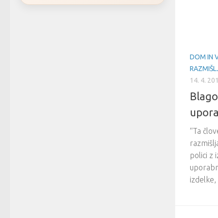
DOM IN 
RAZMIŠL
14. 4. 20
Blago
upora
“Ta člov
razmišlj
polici z
uporabno
izdelke,