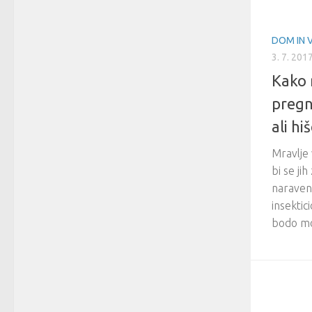
DOM IN 
3. 7. 201
Kako 
pregn
ali hi
Mravlje 
bi se ji
naraven 
insektic
bodo mor