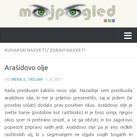
KUHARSKI NASVETI
/
ZDRAVI NASVETI
Arašidovo olje
OD
IRENA S. TROJAR
·
1. 4. 2017
Rada preizkusim kakšno novo olje. Nazadnje sem preizkusila
arašidovo olje, ki me je prijetno presenetilo, saj je jedem (še
posebej solati) dodalo prav poseben okus. Arašidovo olje je
svetle barve (podobne kot rastlinsko) in je brez vonja, njegov
okus sicer ni pretirano izrazit, a se ga občuti, in bo zagotovo
popestril pripravo vaših jedi. Arašidovo olje pa je eno redkih
rastlinskih olj, ki s segrevanjem ne izgubi svojih bogatih in