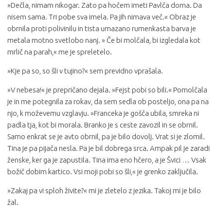
»Dečla, nimam nikogar. Zato pa hočem imeti Pavlča doma. Da
nisem sama. Tri pobe sva imela. Pa jih nimava več.« Obraz je
obrnila proti polivinilu in tista umazano rumenkasta barva je
metala motno svetlobo nanj. » Če bi molčala, bi izgledala kot
mrlič na parah,« me je spreletelo.
»Kje pa so, so šli v tujino?« sem previdno vprašala.
»V nebesa!« je prepričano dejala. »Fejst pobi so bili.« Pomolčala
je in me potegnila za rokav, da sem sedla ob posteljo, ona pa na
njo, k moževemu vzglavju. »Franceka je gošča ubila, smreka ni
padla tja, kot bi morala. Branko je s ceste zavozil in se obrnil.
Samo enkrat se je avto obrnil, pa je bilo dovolj. Vrat si je zlomil.
Tina je pa pijača nesla. Pa je bil dobrega srca. Ampak pil je zaradi
ženske, ker ga je zapustila. Tina ima eno hčero, a je Švici … Vsak
božič dobim kartico. Vsi moji pobi so šli,« je grenko zaključila.
»Zakaj pa vi sploh živite?« mi je zletelo z jezika. Takoj mi je bilo
žal.