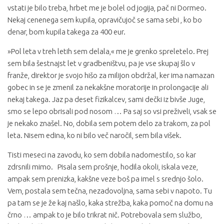
vstati je bilo treba, hrbet me je bolel od jogija, pač ni Dormeo.
Nekaj cenenega sem kupila, opravičujoč se sama sebi , ko bo
denar, bom kupila takega za 400 eur.
»Pol leta v treh letih sem delala,« me je grenko spreletelo. Prej
sem bila šestnajst let v gradbeništvu, pa je vse skupaj šlo v
franže, direktor je svojo hišo za milijon obdržal, ker ima namazan
gobec in se je zmenil za nekakšne moratorije in prolongacije ali
nekaj takega. Jaz pa deset fizikalcev, sami dečki iz bivše Juge,
smo se lepo obrisali pod nosom … Pa saj so vsi preživeli, vsak se
je nekako znašel. No, dobila sem potem delo za trakom, za pol
leta. Nisem edina, ko ni bilo več naročil, sem bila višek.
Tisti meseci na zavodu, ko sem dobila nadomestilo, so kar
zdrsnili mimo. Pisala sem prošnje, hodila okoli, iskala veze,
ampak sem prenizka, kakšne veze boš pa imel s srednjo šolo.
Vem, postala sem tečna, nezadovoljna, sama sebi v napoto. Tu
pa tam se je že kaj našlo, kaka strežba, kaka pomoč na domu na
črno … ampak to je bilo trikrat nič. Potrebovala sem službo,