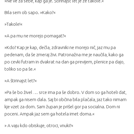
»Ne ve za sebe, kap ga je. Štirinajst let je že takole.«
Bila sem ob sapo. »Kako?«
»Takole!«
»A pa mu ne morejo pomagat?«
»Kdo? Kap je kap, dečla, zdravniki ne morejo nič, jaz mu pa
pedenam, da še zmeraj živi. Patronažna me je naučila, kako ga
po cevki futram in dvakrat na dan ga previjem, plenice pa dajo,
toliko so pa še.«
»A štirinajst let?«
»Pa še bo živel … srce ima pa še dobro. V dom so ga hoteli dat,
ampak ga nisem dala. Saj bi občina bila plačala, jaz tako nimam
kje vzet za dom. Sam župan je prišel gor pa socialna. Dom ni
poceni. Ampak jaz sem ga hotela imet doma.«
» A vaju kdo obiskuje, otroci, vnuki?«