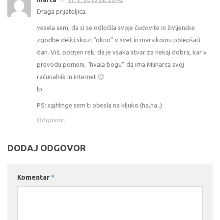
Draga prijateljica,
vesela sem, da si se odločila svoje čudovite in življenske
zgodbe deliti skozi “okno” v svet in marsikomu polepšati
dan. Viš, potrjen rek, da je vsaka stvar za nekaj dobra, kar v
prevodu pomeni, “hvala bogu” da ima Mlinarca svoj
računalnik in internet 🙂
lp
PS: cajhtnge sem ti obesla na kljuko (ha,ha..)
Odgovori
DODAJ ODGOVOR
Komentar
*