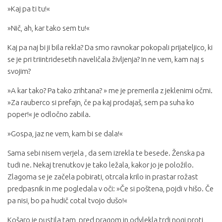
»Kaj pa ti tu!«
»Nič, ah, kar tako sem tu!«
Kaj pa naj bi ji bila rekla? Da smo ravnokar pokopali prijateljico, ki
se je pri triintridesetih naveličala življenja? In ne vem, kam naj s
svojim?
»A kar tako? Pa tako zrihtana? » me je premerila z jeklenimi očmi.
»Za rauberco si prefajn, če pa kaj prodajaš, sem pa suha ko
poper!« je odločno zabila.
»Gospa, jaz ne vem, kam bi se dala!«
Sama sebi nisem verjela , da sem izrekla te besede. Ženska pa
tudi ne. Nekaj trenutkov je tako ležala, kakor jo je položilo.
Zlagoma se je začela pobirati, otrcala krilo in prastar rožast
predpasnik in me pogledala v oči: »Če si poštena, pojdi v hišo. Če
pa nisi, bo pa hudič cotal tvojo dušo!«
Košaro je pustila tam, pred pragom in odvlekla trdi nogi proti