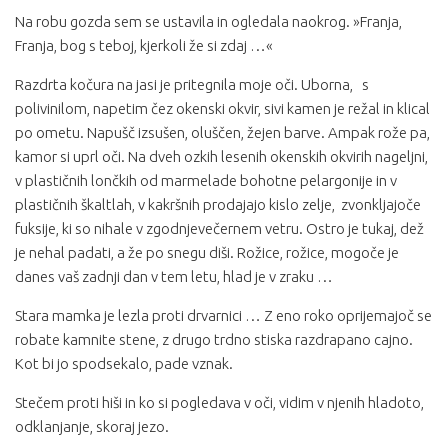
Na robu gozda sem se ustavila in ogledala naokrog. »Franja,
Franja, bog s teboj, kjerkoli že si zdaj …«
Razdrta kočura na jasi je pritegnila moje oči. Uborna, s
polivinilom, napetim čez okenski okvir, sivi kamen je režal in klical
po ometu. Napušč izsušen, oluščen, žejen barve. Ampak rože pa,
kamor si uprl oči. Na dveh ozkih lesenih okenskih okvirih nageljni,
v plastičnih lončkih od marmelade bohotne pelargonije in v
plastičnih škaltlah, v kakršnih prodajajo kislo zelje, zvonkljajoče
fuksije, ki so nihale v zgodnjevečernem vetru. Ostro je tukaj, dež
je nehal padati, a že po snegu diši. Rožice, rožice, mogoče je
danes vaš zadnji dan v tem letu, hlad je v zraku …
Stara mamka je lezla proti drvarnici … Z eno roko oprijemajoč se
robate kamnite stene, z drugo trdno stiska razdrapano cajno.
Kot bi jo spodsekalo, pade vznak.
Stečem proti hiši in ko si pogledava v oči, vidim v njenih hladoto,
odklanjanje, skoraj jezo.