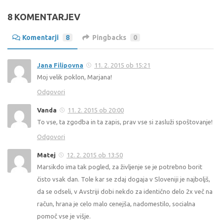
8 KOMENTARJEV
Komentarji
8
Pingbacks
0
Jana Filipovna
11. 2. 2015 ob 15:21
Moj velik poklon, Marjana!
Odgovori
Vanda
11. 2. 2015 ob 20:00
To vse, ta zgodba in ta zapis, prav vse si zasluži spoštovanje!
Odgovori
Matej
12. 2. 2015 ob 13:50
Marsikdo ima tak pogled, za življenje se je potrebno borit
čisto vsak dan. Tole kar se zdaj dogaja v Sloveniji je najboljš,
da se odseli, v Avstriji dobi nekdo za identično delo 2x več na
račun, hrana je celo malo cenejša, nadomestilo, socialna
pomoč vse je višje.