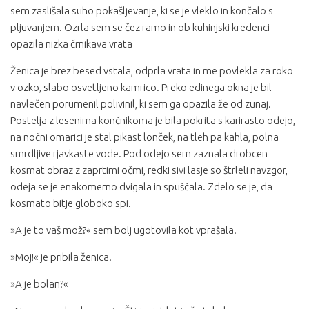
sem zaslišala suho pokašljevanje, ki se je vleklo in končalo s
pljuvanjem. Ozrla sem se čez ramo in ob kuhinjski kredenci
opazila nizka črnikava vrata
Ženica je brez besed vstala, odprla vrata in me povlekla za roko
v ozko, slabo osvetljeno kamrico. Preko edinega okna je bil
navlečen porumenil polivinil, ki sem ga opazila že od zunaj.
Postelja z lesenima končnikoma je bila pokrita s karirasto odejo,
na nočni omarici je stal pikast lonček, na tleh pa kahla, polna
smrdljive rjavkaste vode. Pod odejo sem zaznala drobcen
kosmat obraz z zaprtimi očmi, redki sivi lasje so štrleli navzgor,
odeja se je enakomerno dvigala in spuščala. Zdelo se je, da
kosmato bitje globoko spi.
»A je to vaš mož?« sem bolj ugotovila kot vprašala.
»Moj!« je pribila ženica.
»A je bolan?«