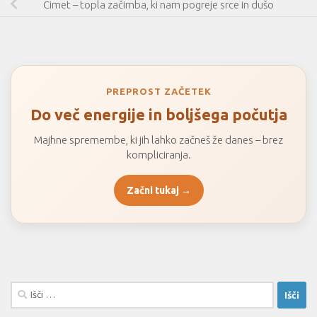
Cimet – topla začimba, ki nam pogreje srce in dušo
PREPROST ZAČETEK
Do več energije in boljšega počutja
Majhne spremembe, ki jih lahko začneš že danes – brez
kompliciranja.
Začni tukaj →
Išči: