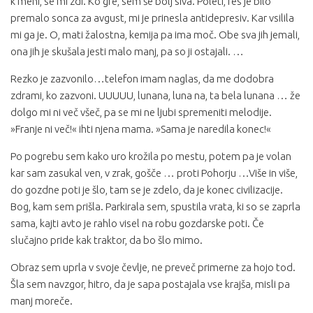
k meni, se mi zdi. Ko gre, sem še bolj siva. Poleti, res je bilo
premalo sonca za avgust, mi je prinesla antidepresiv. Kar vsilila
mi ga je. O, mati žalostna, kemija pa ima moč. Obe sva jih jemali,
ona jih je skušala jesti malo manj, pa so ji ostajali. …
Rezko je zazvonilo…telefon imam naglas, da me dodobra
zdrami, ko zazvoni. UUUUU, lunana, luna na, ta bela lunana … že
dolgo mi ni več všeč, pa se mi ne ljubi spremeniti melodije.
»Franje ni več!« ihti njena mama. »Sama je naredila konec!«
Po pogrebu sem kako uro krožila po mestu, potem pa je volan
kar sam zasukal ven, v zrak, gošče … proti Pohorju …Više in više,
do gozdne poti je šlo, tam se je zdelo, da je konec civilizacije.
Bog, kam sem prišla. Parkirala sem, spustila vrata, ki so se zaprla
sama, kajti avto je rahlo visel na robu gozdarske poti. Če
slučajno pride kak traktor, da bo šlo mimo.
Obraz sem uprla v svoje čevlje, ne preveč primerne za hojo tod.
Šla sem navzgor, hitro, da je sapa postajala vse krajša, misli pa
manj moreče.