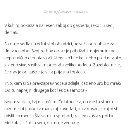
Vir: http://www.etno-muzej.si
V kuhinji pokazala na lesen zaboj ob gašperju, rekoč: »Sedi,
dečla!«
Sama je sedla na edini stol ob mizici, ne večji od klubske za
dnevno sobo. Svoj zgrban obraz je približala mojemu in me
nepremično gledala v oči. Njene so bile kot nebo pred nevihto,
jekleno sive, v njih sem prebrala veliko hudega. Zazeblo me je,
čeprav je od gašperja vela prijazna toplota.
»No, kam si pa pravzaprav hotela zdajle, čez eno uro bo mrak?
Od tu naprej ni drugega kot les pa samota!«
Nisem vedela, kaj naj rečem. Če bi hotela, da me ta starka
razume, bi ji morala marsikaj povedati, pa vprašanje, kaj bi si
mislila o meni. »Šla sem na sprehod, pa sem zašla s poti.«
Molčala je, čutila sem, da mi ne verjame.