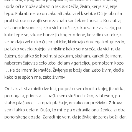
uprla oči v možev obraz in rekla:«Dečla, živim, ker je življenje
lepo. Enkrat me bo on tako ali tako vzel k sebi. » Oči je obrnila
proti stropu in v njih sem zaznala kanček nežnosti. » Ko zjutraj
vstanem in sonce sije, ko vidim rožice, ki kar same zrastejo, pa
kako lepe so, v kake barve jih bogec odene, ko vidim smreke, ki
se ne dajo vetru, ko čujem ptičke, ki nimajo drugega kot gnezdo,
pa tako veselo pojejo, si mislim: kako sem sreča, da vidim, da
čujem, da lahko še hodim, si zakurim, skuham, karkoli že imam,
naberem čajev za celo leto, delam v garteljcu, pomolzem kozo
… Pa da imam še Pavlča. Življenje je božji dar. Zato živim, dečla,
kako ti je sploh ime, zato živim!«
Od takrat sta minili dve leti, pogosto sem hodila k njej, ji tudi kaj
pomagala, prinesla … našla sem službo, težko, zahtevno, pa
slabo plačano … ampak plača je, nekako kar preživim. Zdrava
sem, lahko delam. Dušo, to mi je pa ozdravila ona, ženica z roba
pohorskega gozda. Zaradi nje vem, da je življenje zares božji dar.