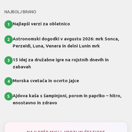
NAJBOLJ BRANO
Najlepši verzi za obletnico
1
Astronomski dogodki v avgustu 2026: mrk Sonca,
2
Perzeidi, Luna, Venera in delni Lunin mrk
15 idej za družabne igre na rojstnih dnevih in
3
zabavah
Morska cvetača in ocvrto jajce
4
Ajdova kaša s šampinjoni, porom in papriko – hitro,
5
enostavno in zdravo