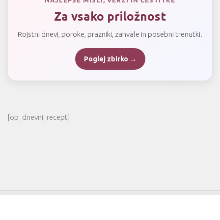
NAJLEPŠE MISLI, VERZI IN ČESTITKE
Za vsako priložnost
Rojstni dnevi, poroke, prazniki, zahvale in posebni trenutki.
Poglej zbirko →
[op_dnevni_recept]