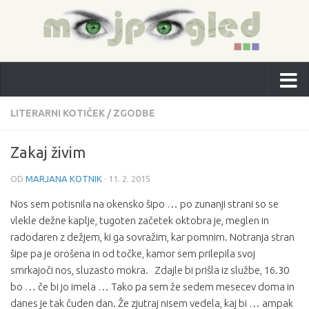
LITERARNI KOTIČEK
/
ZGODBE
Zakaj živim
OD
MARJANA KOTNIK
·
11. 2. 2015
Nos sem potisnila na okensko šipo … po zunanji strani so se
vlekle dežne kaplje, tugoten začetek oktobra je, meglen in
radodaren z dežjem, ki ga sovražim, kar pomnim. Notranja stran
šipe pa je orošena in od točke, kamor sem prilepila svoj
smrkajoči nos, sluzasto mokra. Zdajle bi prišla iz službe, 16.30
bo … če bi jo imela … Tako pa sem že sedem mesecev doma in
danes je tak čuden dan. Že zjutraj nisem vedela, kaj bi … ampak