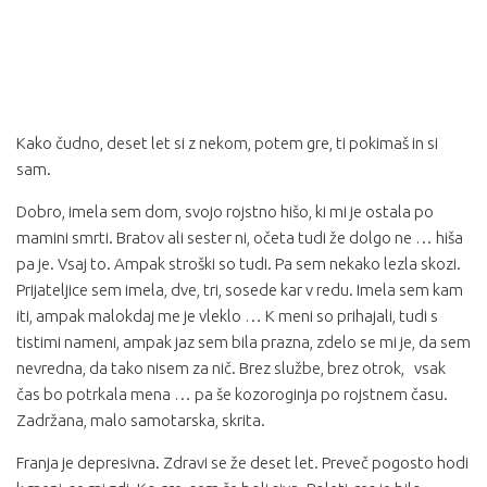
Kako čudno, deset let si z nekom, potem gre, ti pokimaš in si
sam.
Dobro, imela sem dom, svojo rojstno hišo, ki mi je ostala po
mamini smrti. Bratov ali sester ni, očeta tudi že dolgo ne … hiša
pa je. Vsaj to. Ampak stroški so tudi. Pa sem nekako lezla skozi.
Prijateljice sem imela, dve, tri, sosede kar v redu. Imela sem kam
iti, ampak malokdaj me je vleklo … K meni so prihajali, tudi s
tistimi nameni, ampak jaz sem bila prazna, zdelo se mi je, da sem
nevredna, da tako nisem za nič. Brez službe, brez otrok, vsak
čas bo potrkala mena … pa še kozoroginja po rojstnem času.
Zadržana, malo samotarska, skrita.
Franja je depresivna. Zdravi se že deset let. Preveč pogosto hodi