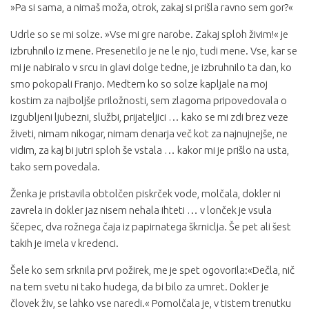
»Pa si sama, a nimaš moža, otrok, zakaj si prišla ravno sem gor?«
Udrle so se mi solze. »Vse mi gre narobe. Zakaj sploh živim!« je
izbruhnilo iz mene. Presenetilo je ne le njo, tudi mene. Vse, kar se
mi je nabiralo v srcu in glavi dolge tedne, je izbruhnilo ta dan, ko
smo pokopali Franjo. Medtem ko so solze kapljale na moj
kostim za najboljše priložnosti, sem zlagoma pripovedovala o
izgubljeni ljubezni, službi, prijateljici … kako se mi zdi brez veze
živeti, nimam nikogar, nimam denarja več kot za najnujnejše, ne
vidim, za kaj bi jutri sploh še vstala … kakor mi je prišlo na usta,
tako sem povedala.
Ženka je pristavila obtolčen piskrček vode, molčala, dokler ni
zavrela in dokler jaz nisem nehala ihteti … v lonček je vsula
ščepec, dva rožnega čaja iz papirnatega škrniclja. Še pet ali šest
takih je imela v kredenci.
Šele ko sem srknila prvi požirek, me je spet ogovorila:«Dečla, nič
na tem svetu ni tako hudega, da bi bilo za umret. Dokler je
človek živ, se lahko vse naredi.« Pomolčala je, v tistem trenutku