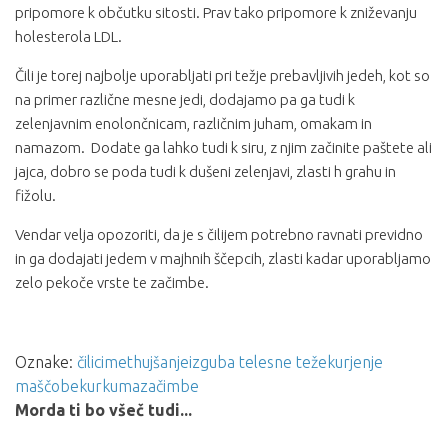
pripomore k občutku sitosti. Prav tako pripomore k zniževanju
holesterola LDL.
Čili je torej najbolje uporabljati pri težje prebavljivih jedeh, kot so
na primer različne mesne jedi, dodajamo pa ga tudi k
zelenjavnim enolončnicam, različnim juham, omakam in
namazom. Dodate ga lahko tudi k siru, z njim začinite paštete ali
jajca, dobro se poda tudi k dušeni zelenjavi, zlasti h grahu in
fižolu.
Vendar velja opozoriti, da je s čilijem potrebno ravnati previdno
in ga dodajati jedem v majhnih ščepcih, zlasti kadar uporabljamo
zelo pekoče vrste te začimbe.
Oznake:
čili
cimet
hujšanje
izguba telesne teže
kurjenje
maščobe
kurkuma
začimbe
Morda ti bo všeč tudi...