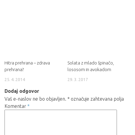
Hitra prehrana – zdrava
Solata z mlado špinačo,
prehrana?
lososom in avokadom
25. 4. 2014
29. 3. 2017
Dodaj odgovor
Vaš e-naslov ne bo objavljen.
*
označuje zahtevana polja
Komentar
*