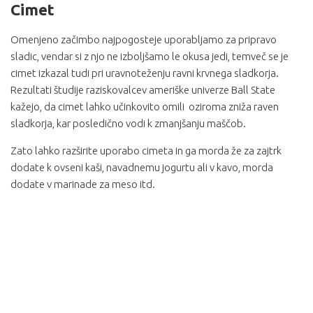
Cimet
Omenjeno začimbo najpogosteje uporabljamo za pripravo
sladic, vendar si z njo ne izboljšamo le okusa jedi, temveč se je
cimet izkazal tudi pri uravnoteženju ravni krvnega sladkorja.
Rezultati študije raziskovalcev ameriške univerze Ball State
kažejo, da cimet lahko učinkovito omili oziroma zniža raven
sladkorja, kar posledično vodi k zmanjšanju maščob.
Zato lahko razširite uporabo cimeta in ga morda že za zajtrk
dodate k ovseni kaši, navadnemu jogurtu ali v kavo, morda
dodate v marinade za meso itd.