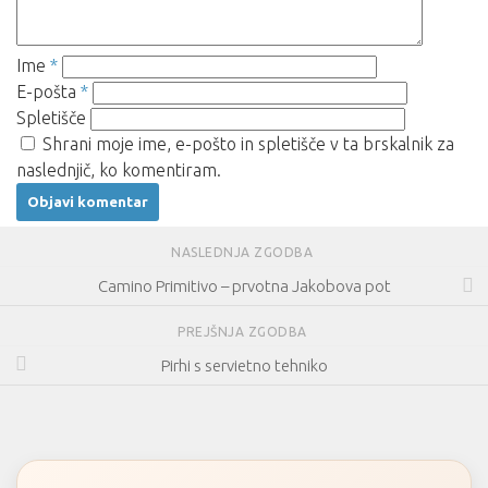
Ime
*
E-pošta
*
Spletišče
Shrani moje ime, e-pošto in spletišče v ta brskalnik za
naslednjič, ko komentiram.
NASLEDNJA ZGODBA
Camino Primitivo – prvotna Jakobova pot
PREJŠNJA ZGODBA
Pirhi s servietno tehniko