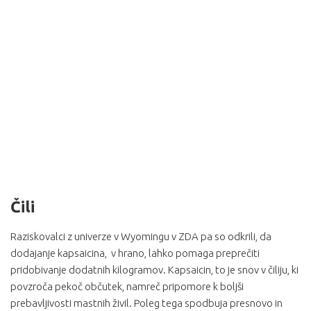
Čili
Raziskovalci z univerze v Wyomingu v ZDA pa so odkrili, da
dodajanje kapsaicina, v hrano, lahko pomaga preprečiti
pridobivanje dodatnih kilogramov. Kapsaicin, to je snov v čiliju, ki
povzroča pekoč občutek, namreč pripomore k boljši
prebavljivosti mastnih živil. Poleg tega spodbuja presnovo in