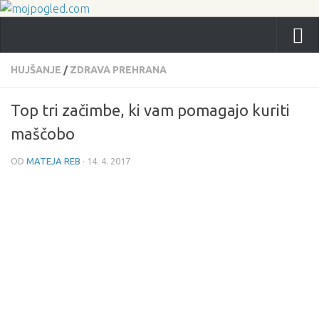
HUJŠANJE
/
ZDRAVA PREHRANA
Top tri začimbe, ki vam pomagajo kuriti
maščobo
OD
MATEJA REB
·
14. 4. 2017