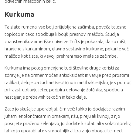
odvečnih maščobnih celic.
Kurkuma
Ta zlato rumena, vse bolj priljubljena začimba, poveča telesno
toploto in tako spodbuja k boljši presnovi maščob. Študija
znanstvenikov ameriške univerze Tufts je pokazala, da so miši,
hranjene s kurkuminom, glavno sestavino kurkume, pokurile več
maščob kot tiste, ki v svoji prehrani niso imele te začimbe.
Kurkuma ima poleg omenjene tudi številne druge koristi za
zdravje, je na primer močan antioksidant in varuje pred prostimi
radikali, deluje pa tudi antiseptično in antibakterijsko, je v pomoč
pri razstrupljanju jeter, podpira delovanje žolčnika, spodbuja
nastajanje prebavnih tekočin in tako dalje.
Zato jo skušajte uporabljati čim več: lahko jo dodajate raznim
juham, enolončnicam in omakam, rižu, pireju ali kvinoji, z njo
posujete praženo zelenjavo, jo dodate k solati ali v solatni preliv,
lahko jo uporabljate v smoothijih ali pa z njo obogatite med.