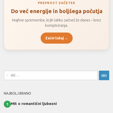
PREPROST ZAČETEK
Do več energije in boljšega počutja
Majhne spremembe, ki jih lahko začneš že danes – brez
kompliciranja.
Začni tukaj →
Išči:
NAJBOLJ BRANO
Mit o romantični ljubezni
1