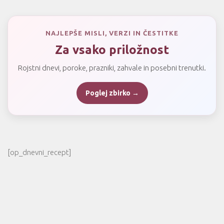
NAJLEPŠE MISLI, VERZI IN ČESTITKE
Za vsako priložnost
Rojstni dnevi, poroke, prazniki, zahvale in posebni trenutki.
Poglej zbirko →
[op_dnevni_recept]