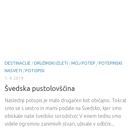
DESTINACIJE
/
DRUŽINSKI IZLETI
/
MOJ POTEP
/
POTEPINSKI
NASVETI
/
POTOPISI
1. 4. 2019
Švedska pustolovščina
Naslednji potopis je malo drugačen kot običajno. Tokrat
smo se s sestro in mami podale na Švedsko, kjer smo
obiskale naše švedsko sorodstvo! V enem tednu smo
videle ogromno zanimivih stvari, uživale v odlični...