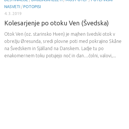
NASVETI
/
POTOPISI
4. 3. 2019
Kolesarjenje po otoku Ven (Švedska)
Otok Ven (oz. starinsko Hven) je majhen švedski otok v
obrežju Øresunda, sredi plovne poti med pokrajino Skåne
na Švedskem in Själland na Danskem. Ladje tu po
enakomernem toku potujejo noč in dan…čolni, valovi,...