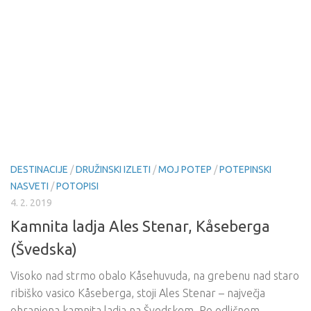
DESTINACIJE
/
DRUŽINSKI IZLETI
/
MOJ POTEP
/
POTEPINSKI
NASVETI
/
POTOPISI
4. 2. 2019
Kamnita ladja Ales Stenar, Kåseberga
(Švedska)
Visoko nad strmo obalo Kåsehuvuda, na grebenu nad staro
ribiško vasico Kåseberga, stoji Ales Stenar – največja
ohranjena kamnita ladja na Švedskem. Po odličnem