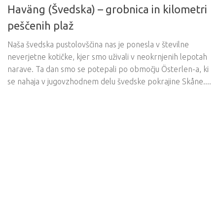
Haväng (Švedska) – grobnica in kilometri
peščenih plaž
Naša švedska pustolovščina nas je ponesla v številne
neverjetne kotičke, kjer smo uživali v neokrnjenih lepotah
narave. Ta dan smo se potepali po območju Österlen-a, ki
se nahaja v jugovzhodnem delu švedske pokrajine Skåne....