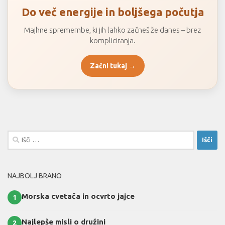
Do več energije in boljšega počutja
Majhne spremembe, ki jih lahko začneš že danes – brez
kompliciranja.
Začni tukaj →
Išči:
NAJBOLJ BRANO
Morska cvetača in ocvrto jajce
1
Najlepše misli o družini
2