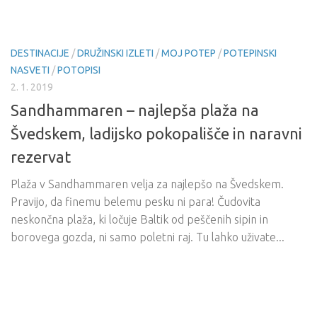
DESTINACIJE
/
DRUŽINSKI IZLETI
/
MOJ POTEP
/
POTEPINSKI
NASVETI
/
POTOPISI
2. 1. 2019
Sandhammaren – najlepša plaža na
Švedskem, ladijsko pokopališče in naravni
rezervat
Plaža v Sandhammaren velja za najlepšo na Švedskem.
Pravijo, da finemu belemu pesku ni para! Čudovita
neskončna plaža, ki ločuje Baltik od peščenih sipin in
borovega gozda, ni samo poletni raj. Tu lahko uživate...