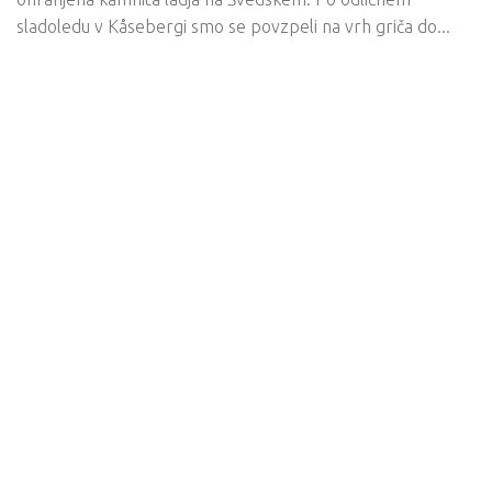
sladoledu v Kåsebergi smo se povzpeli na vrh griča do...