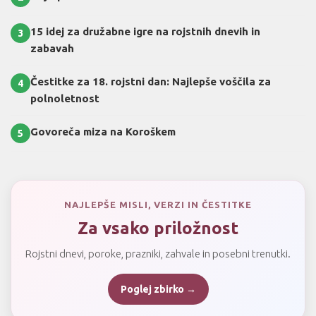
15 idej za družabne igre na rojstnih dnevih in
3
zabavah
Čestitke za 18. rojstni dan: Najlepše voščila za
4
polnoletnost
Govoreča miza na Koroškem
5
NAJLEPŠE MISLI, VERZI IN ČESTITKE
Za vsako priložnost
Rojstni dnevi, poroke, prazniki, zahvale in posebni trenutki.
Poglej zbirko →