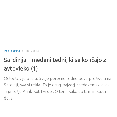
POTOPISI
3. 10. 2014
Sardinija – medeni tedni, ki se končajo z
avtovleko (1)
Odločitev je padla. Svoje poročne tedne bova preživela na
Sardiniji, sva si rekla. To je drugi največji sredozemski otok
in je bližje Afriki kot Evropi. O tem, kako do tam in kateri
del si...