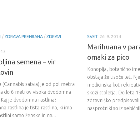
E
/
ZDRAVA PREHRANA
/
ZDRAVI
SVET
26. 9. 2014
Marihuana v para
015
omaki za pico
ljina semena – vir
Konoplja, botanično im
kovin
obstaja že tisoče let. N
 (Cannabis satvia) je od pol metra
medicinska kot rekreati
tja do 6 metrov visoka dvodomna
skozi stoletja. Do leta 
. Kaj je dvodomna rastlina?
zdravniško predpisovali 
 rastlina je tista rastlina, ki ima
nasprotniki so iz sebični
astlini samo ženske in na...