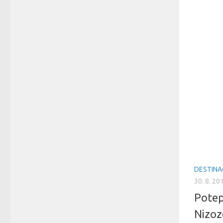
DESTINA
30. 8. 20
Potep 
Nizoz