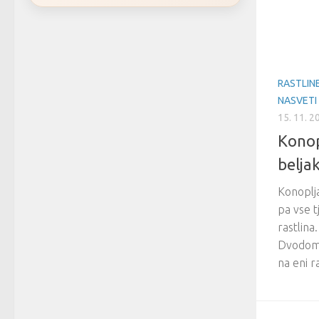
RASTLIN
NASVETI
15. 11. 2
Konop
belja
Konoplja
pa vse 
rastlina
Dvodomna
na eni r