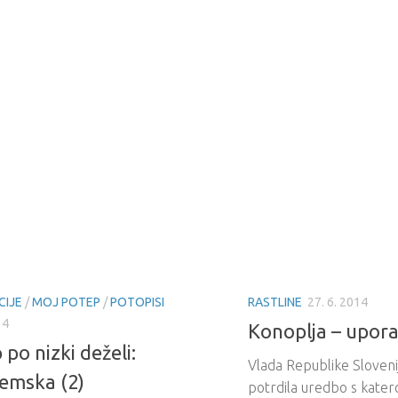
CIJE
/
MOJ POTEP
/
POTOPISI
RASTLINE
27. 6. 2014
14
Konoplja – upora
po nizki deželi:
Vlada Republike Slovenij
emska (2)
potrdila uredbo s katero