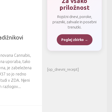
Za vsako
priložnost
Rojstni dnevi, poroke,
prazniki, zahvale in posebni
trenutki.
dižnikovi
Poglej zbirko →
enovana Cannabis,
jena uporaba, tako
vna, je zabeležena
[op_dnevni_recept]
1937 so jo redno
tudi v ZDA. Njeni
h razlogov...