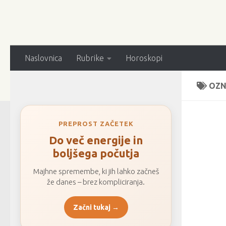
Naslovnica
Rubrike
Horoskopi
OZN
PREPROST ZAČETEK
Do več energije in
boljšega počutja
Majhne spremembe, ki jih lahko začneš
že danes – brez kompliciranja.
Začni tukaj →