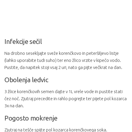
Infekcije sečil
Na drobno sesekljajte sveže korenčkovo in peteršiljevo listje
(lahko uporabite tudi suho) ter eno žlico vrzite v kipečo vodo.
Pustite, da napitek stoji vsaj 2 uri, nato ga pijte večkrat na dan.
Obolenja ledvic
3 žlice korenčkovih semen dajte v 1L vrele vode in pustite stati
čez noč. Zjutraj precedite in rahlo pogrejte ter pijete pol kozarca
3x na dan.
Pogosto mokrenje
Zjutraj na tešče spijte pol kozarca korenčkovega soka.