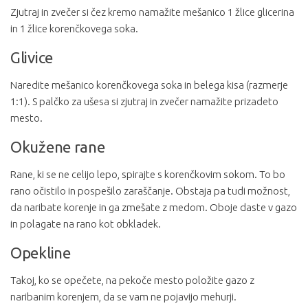
Zjutraj in zvečer si čez kremo namažite mešanico 1 žlice glicerina
in 1 žlice korenčkovega soka.
Glivice
Naredite mešanico korenčkovega soka in belega kisa (razmerje
1:1). S palčko za ušesa si zjutraj in zvečer namažite prizadeto
mesto.
Okužene rane
Rane, ki se ne celijo lepo, spirajte s korenčkovim sokom. To bo
rano očistilo in pospešilo zaraščanje. Obstaja pa tudi možnost,
da naribate korenje in ga zmešate z medom. Oboje daste v gazo
in polagate na rano kot obkladek.
Opekline
Takoj, ko se opečete, na pekoče mesto položite gazo z
naribanim korenjem, da se vam ne pojavijo mehurji.