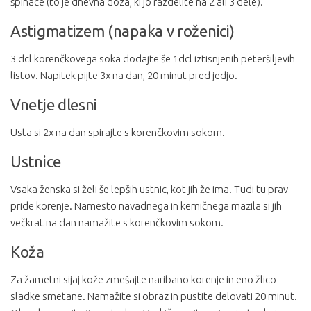
špinače (to je dnevna doza, ki jo razdelite na 2 ali 3 dele).
Astigmatizem (napaka v roženici)
3 dcl korenčkovega soka dodajte še 1dcl iztisnjenih peteršiljevih
listov. Napitek pijte 3x na dan, 20 minut pred jedjo.
Vnetje dlesni
Usta si 2x na dan spirajte s korenčkovim sokom.
Ustnice
Vsaka ženska si želi še lepših ustnic, kot jih že ima. Tudi tu prav
pride korenje. Namesto navadnega in kemičnega mazila si jih
večkrat na dan namažite s korenčkovim sokom.
Koža
Za žametni sijaj kože zmešajte naribano korenje in eno žlico
sladke smetane. Namažite si obraz in pustite delovati 20 minut.