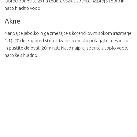
Obred ponovite 2x na teden. Vsakič sperite najprej s toplo in
nato hladno vodo.
Akne
Naribajte jabolko in ga zmešajte s korenčkovim sokom (razmerje
1:1). 20 dni zapored si na prizadeto mesto polagajte mešanico
in pustite delovati 20 minut. Nato najprej sperite s toplo vodo,
nato še s hladno.