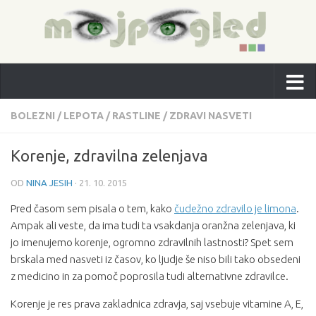
BOLEZNI
/
LEPOTA
/
RASTLINE
/
ZDRAVI NASVETI
Korenje, zdravilna zelenjava
OD
NINA JESIH
·
21. 10. 2015
Pred časom sem pisala o tem, kako
čudežno zdravilo je limona
.
Ampak ali veste, da ima tudi ta vsakdanja oranžna zelenjava, ki
jo imenujemo korenje, ogromno zdravilnih lastnosti? Spet sem
brskala med nasveti iz časov, ko ljudje še niso bili tako obsedeni
z medicino in za pomoč poprosila tudi alternativne zdravilce.
Korenje je res prava zakladnica zdravja, saj vsebuje vitamine A, E,