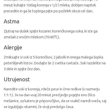
minut kuhajte 10dag korenja v 1/2 l mleka, dobljen napitek
precedite in ga še toplega pijte po požirkih skozi cel dan.
Astma
Zjutraj na dušek spijte kozarec korenčkovega soka, ki ste ga
zmešali z vročim mlekom (70-80°C).
Alergije
Zmiksajte si sok iz 5 korenčkov, 2 jabolk in enega malega šopka
peteršiljevih listov. Dodajte še 2 cvetka cvetače. Sok razdelite na
3 dele in spijte čez dan.
Utrujenost
Naredite sok iz korenja, rdeče pese in črne redkve (v razmerju
1:1:1). 3x na dan vsaj 20 minut pred jedjo pojejte eno žlico
mešanice, za katero je priporočljivo, da se vsakič naredi sveža, saj
se izgubljajo vitamini, če stoji predolgo časa.