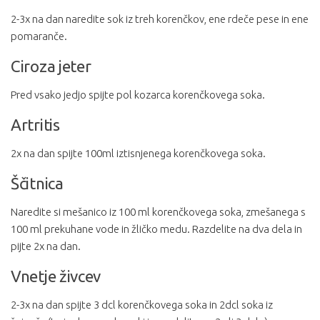
2-3x na dan naredite sok iz treh korenčkov, ene rdeče pese in ene
pomaranče.
Ciroza jeter
Pred vsako jedjo spijte pol kozarca korenčkovega soka.
Artritis
2x na dan spijte 100ml iztisnjenega korenčkovega soka.
Ščitnica
Naredite si mešanico iz 100 ml korenčkovega soka, zmešanega s
100 ml prekuhane vode in žličko medu. Razdelite na dva dela in
pijte 2x na dan.
Vnetje živcev
2-3x na dan spijte 3 dcl korenčkovega soka in 2dcl soka iz