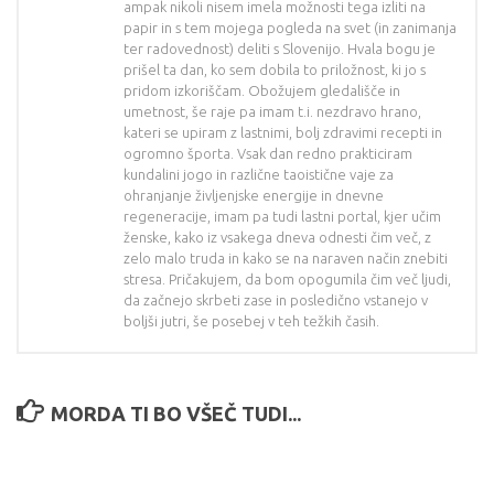
ampak nikoli nisem imela možnosti tega izliti na
papir in s tem mojega pogleda na svet (in zanimanja
ter radovednost) deliti s Slovenijo. Hvala bogu je
prišel ta dan, ko sem dobila to priložnost, ki jo s
pridom izkoriščam. Obožujem gledališče in
umetnost, še raje pa imam t.i. nezdravo hrano,
kateri se upiram z lastnimi, bolj zdravimi recepti in
ogromno športa. Vsak dan redno prakticiram
kundalini jogo in različne taoistične vaje za
ohranjanje življenjske energije in dnevne
regeneracije, imam pa tudi lastni portal, kjer učim
ženske, kako iz vsakega dneva odnesti čim več, z
zelo malo truda in kako se na naraven način znebiti
stresa. Pričakujem, da bom opogumila čim več ljudi,
da začnejo skrbeti zase in posledično vstanejo v
boljši jutri, še posebej v teh težkih časih.
MORDA TI BO VŠEČ TUDI...