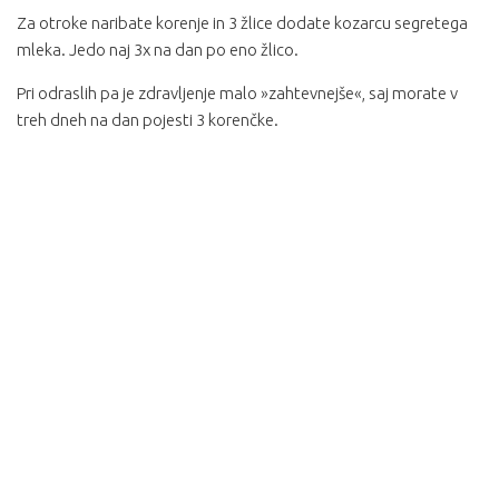
Za otroke naribate korenje in 3 žlice dodate kozarcu segretega
mleka. Jedo naj 3x na dan po eno žlico.
Pri odraslih pa je zdravljenje malo »zahtevnejše«, saj morate v
treh dneh na dan pojesti 3 korenčke.