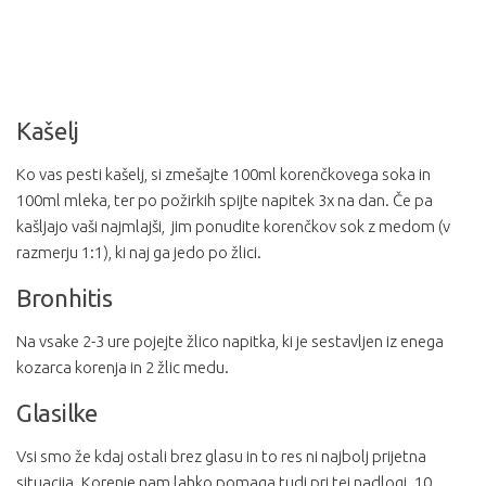
Kašelj
Ko vas pesti kašelj, si zmešajte 100ml korenčkovega soka in
100ml mleka, ter po požirkih spijte napitek 3x na dan. Če pa
kašljajo vaši najmlajši, jim ponudite korenčkov sok z medom (v
razmerju 1:1), ki naj ga jedo po žlici.
Bronhitis
Na vsake 2-3 ure pojejte žlico napitka, ki je sestavljen iz enega
kozarca korenja in 2 žlic medu.
Glasilke
Vsi smo že kdaj ostali brez glasu in to res ni najbolj prijetna
situacija. Korenje nam lahko pomaga tudi pri tej nadlogi. 10