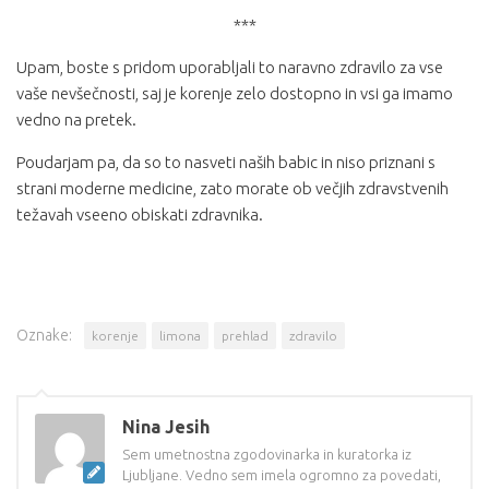
***
Upam, boste s pridom uporabljali to naravno zdravilo za vse
vaše nevšečnosti, saj je korenje zelo dostopno in vsi ga imamo
vedno na pretek.
Poudarjam pa, da so to nasveti naših babic in niso priznani s
strani moderne medicine, zato morate ob večjih zdravstvenih
težavah vseeno obiskati zdravnika.
Oznake:
korenje
limona
prehlad
zdravilo
Nina Jesih
Sem umetnostna zgodovinarka in kuratorka iz
Ljubljane. Vedno sem imela ogromno za povedati,