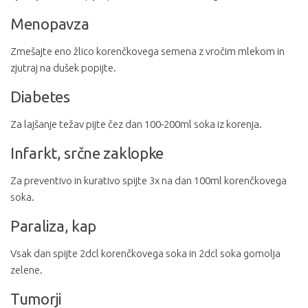
Menopavza
Zmešajte eno žlico korenčkovega semena z vročim mlekom in
zjutraj na dušek popijte.
Diabetes
Za lajšanje težav pijte čez dan 100-200ml soka iz korenja.
Infarkt, srčne zaklopke
Za preventivo in kurativo spijte 3x na dan 100ml korenčkovega
soka.
Paraliza, kap
Vsak dan spijte 2dcl korenčkovega soka in 2dcl soka gomolja
zelene.
Tumorji