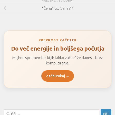
PREJŠNJA ZGODBA
“Čefur” vs. “Janez”?
PREPROST ZAČETEK
Do več energije in boljšega počutja
Majhne spremembe, ki jih lahko začneš že danes – brez
kompliciranja.
Začni tukaj →
Išči: