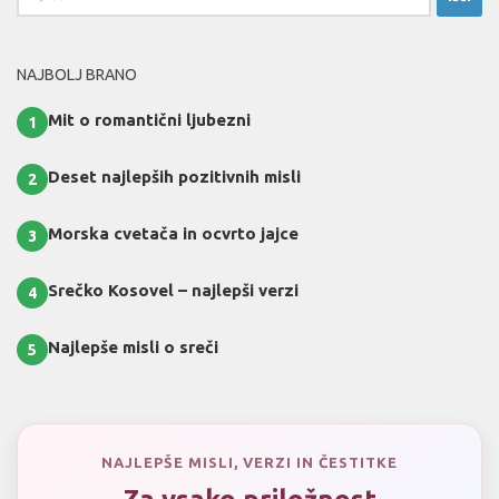
NAJBOLJ BRANO
Mit o romantični ljubezni
1
Deset najlepših pozitivnih misli
2
Morska cvetača in ocvrto jajce
3
Srečko Kosovel – najlepši verzi
4
Najlepše misli o sreči
5
NAJLEPŠE MISLI, VERZI IN ČESTITKE