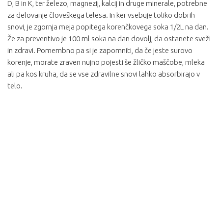
D, B in K, ter železo, magnezij, kalcij in druge minerale, potrebne
za delovanje človeškega telesa. In ker vsebuje toliko dobrih
snovi, je zgornja meja popitega korenčkovega soka 1/2L na dan.
Že za preventivo je 100 ml soka na dan dovolj, da ostanete sveži
in zdravi. Pomembno pa si je zapomniti, da če jeste surovo
korenje, morate zraven nujno pojesti še žličko maščobe, mleka
ali pa kos kruha, da se vse zdravilne snovi lahko absorbirajo v
telo.