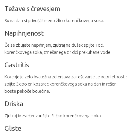
Težave s črevesjem
3x na dan si privoščite eno žlico korenčkovega soka.
Napihnjenost
Če se zbujate napihnjeni, zjutraj na dušek spijte 1dcl
korenčkovega soka, zmešanega z 1dcl prekuhane vode.
Gastritis
Korenje je zelo hvaležna zelenjava za reševanje te neprijetnosti:
spijte 3x po en kozarec korenčkovega soka na dan in rešeni
boste pekoče bolečine.
Driska
Zjutraj in zvečer zaužijte žličko korenčkovega soka.
Gliste