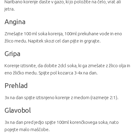
Naribano korenje daste v gazo, ki jo položite na čelo, vrat ali
jetra.
Angina
Zmešajte 100 ml soka korenja, 100ml prekuhane vode in eno
žlico medu. Napitek skozi cel dan pijte in grgrajte.
Gripa
Korenje iztisnite, da dobite 2dcl soka, ki ga zmešate z žlico olja in
eno žličko medu. Spijte pol kozarca 3-4x na dan.
Prehlad
3x na dan spijte iztisnjeno korenje z medom (razmerje 2:1).
Glavobol
3x na dan pred jedjo spijte 100ml korenčkovega soka, nato
pojejte malo maščobe.