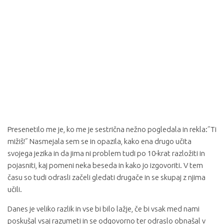
Presenetilo me je, ko me je sestrična nežno pogledala in rekla:˝Ti
mižiš!˝ Nasmejala sem se in opazila, kako ena drugo učita
svojega jezika in da jima ni problem tudi po 10-krat razložiti in
pojasniti, kaj pomeni neka beseda in kako jo izgovoriti. V tem
času so tudi odrasli začeli gledati drugače in se skupaj z njima
učili.
Danes je veliko razlik in vse bi bilo lažje, če bi vsak med nami
poskušal vsaj razumeti in se odgovorno ter odraslo obnašal v