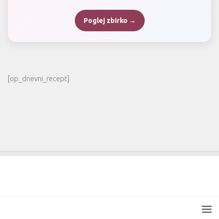
Poglej zbirko →
[op_dnevni_recept]