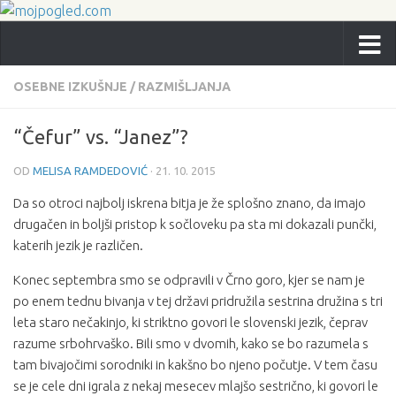
OSEBNE IZKUŠNJE
/
RAZMIŠLJANJA
“Čefur” vs. “Janez”?
OD
MELISA RAMDEDOVIĆ
·
21. 10. 2015
Da so otroci najbolj iskrena bitja je že splošno znano, da imajo
drugačen in boljši pristop k sočloveku pa sta mi dokazali punčki,
katerih jezik je različen.
Konec septembra smo se odpravili v Črno goro, kjer se nam je
po enem tednu bivanja v tej državi pridružila sestrina družina s tri
leta staro nečakinjo, ki striktno govori le slovenski jezik, čeprav
razume srbohrvaško. Bili smo v dvomih, kako se bo razumela s
tam bivajočimi sorodniki in kakšno bo njeno počutje. V tem času
se je cele dni igrala z nekaj mesecev mlajšo sestrično, ki govori le