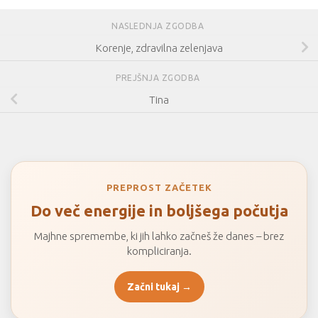
NASLEDNJA ZGODBA
Korenje, zdravilna zelenjava
PREJŠNJA ZGODBA
Tina
PREPROST ZAČETEK
Do več energije in boljšega počutja
Majhne spremembe, ki jih lahko začneš že danes – brez
kompliciranja.
Začni tukaj →