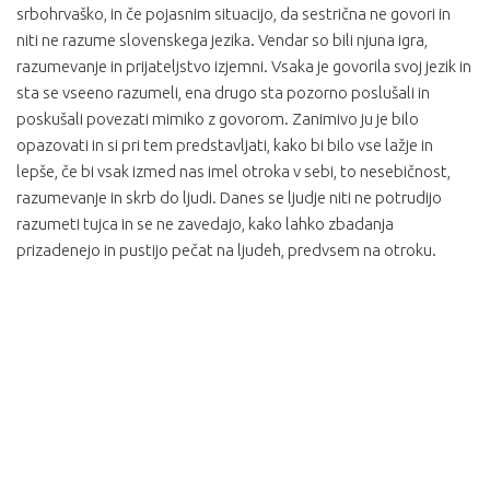
srbohrvaško, in če pojasnim situacijo, da sestrična ne govori in
niti ne razume slovenskega jezika. Vendar so bili njuna igra,
razumevanje in prijateljstvo izjemni. Vsaka je govorila svoj jezik in
sta se vseeno razumeli, ena drugo sta pozorno poslušali in
poskušali povezati mimiko z govorom. Zanimivo ju je bilo
opazovati in si pri tem predstavljati, kako bi bilo vse lažje in
lepše, če bi vsak izmed nas imel otroka v sebi, to nesebičnost,
razumevanje in skrb do ljudi. Danes se ljudje niti ne potrudijo
razumeti tujca in se ne zavedajo, kako lahko zbadanja
prizadenejo in pustijo pečat na ljudeh, predvsem na otroku.