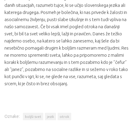
danih situacijah, razumeti tujce, ki se učijo slovenskega jezika ali
katerega drugega. Posmeh je bolečina, ki nas privede k žalosti in
asocialnemu življenju, pusti slabe izkušnje in s tem tudi vpliva na
našo samozavest. Če bi vsak imel pogled otroka na današnji
svet, bi bil ta svet veliko lepši, lažji in pravičen. Danes že težko
najdemo osebo, na katero se lahko zanesemo, kaj šele da bi
nesebično pomagali drugim k boljšim razmeram med ljudmi. Res
ne moremo spremeniti sveta, lahko pa pripomoremo z malimi
koraki k boljšemu razumevanju in s tem pozabimo kdo je ˝čefur˝
ali ˝janez˝, pozabimo na socialne razlike in si sežemo v roko tako
kot punčki v igri, ki se, ne glede na vse, razumeta, saj gledata s
srcem, ki je čisto in brez obsojanj.
Oznake:
boljši svet
jezik
otrok