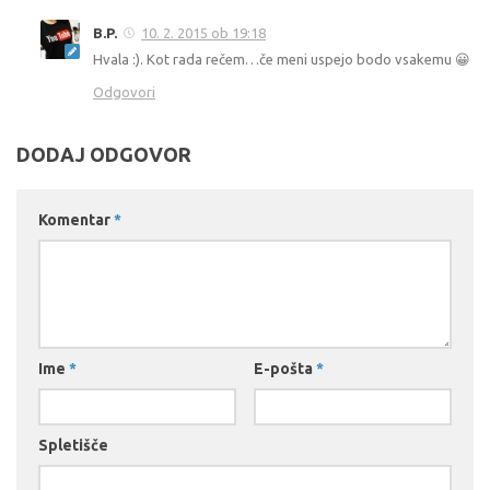
B.P.
10. 2. 2015 ob 19:18
Hvala :). Kot rada rečem…če meni uspejo bodo vsakemu 😀
Odgovori
DODAJ ODGOVOR
Komentar
*
Ime
*
E-pošta
*
Spletišče