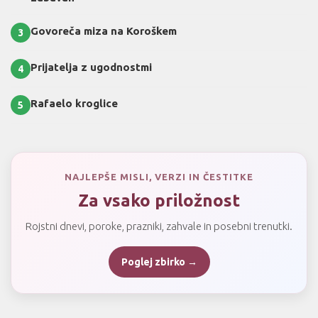
Govoreča miza na Koroškem
3
Prijatelja z ugodnostmi
4
Rafaelo kroglice
5
NAJLEPŠE MISLI, VERZI IN ČESTITKE
Za vsako priložnost
Rojstni dnevi, poroke, prazniki, zahvale in posebni trenutki.
Poglej zbirko →