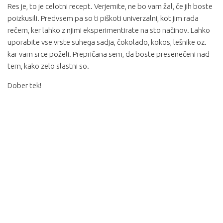
Res je, to je celotni recept. Verjemite, ne bo vam žal, če jih boste
poizkusili. Predvsem pa so ti piškoti univerzalni, kot jim rada
rečem, ker lahko z njimi eksperimentirate na sto načinov. Lahko
uporabite vse vrste suhega sadja, čokolado, kokos, lešnike oz.
kar vam srce poželi. Prepričana sem, da boste presenečeni nad
tem, kako zelo slastni so.
Dober tek!