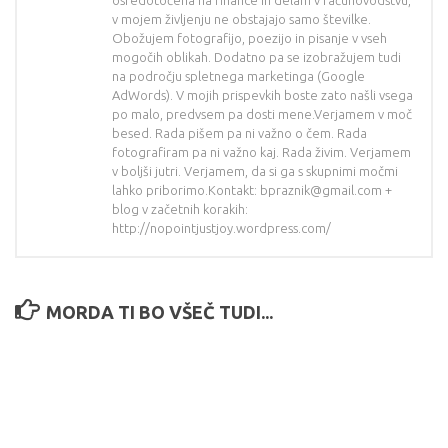
osredotočena na finance in delam v računovodstvu,
v mojem življenju ne obstajajo samo številke.
Obožujem fotografijo, poezijo in pisanje v vseh
mogočih oblikah. Dodatno pa se izobražujem tudi
na področju spletnega marketinga (Google
AdWords). V mojih prispevkih boste zato našli vsega
po malo, predvsem pa dosti mene.Verjamem v moč
besed. Rada pišem pa ni važno o čem. Rada
fotografiram pa ni važno kaj. Rada živim. Verjamem
v boljši jutri. Verjamem, da si ga s skupnimi močmi
lahko priborimo.Kontakt: bpraznik@gmail.com +
blog v začetnih korakih:
http://nopointjustjoy.wordpress.com/
MORDA TI BO VŠEČ TUDI...