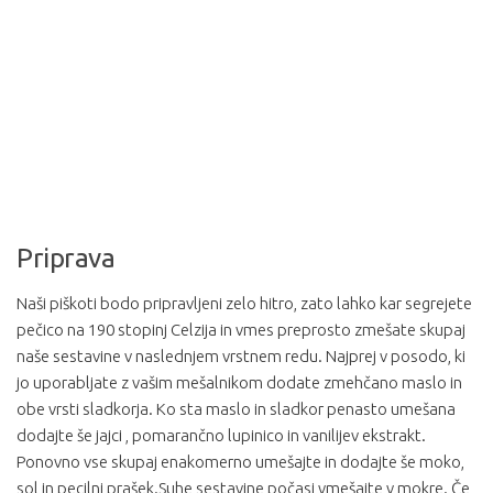
Priprava
Naši piškoti bodo pripravljeni zelo hitro, zato lahko kar segrejete
pečico na 190 stopinj Celzija in vmes preprosto zmešate skupaj
naše sestavine v naslednjem vrstnem redu. Najprej v posodo, ki
jo uporabljate z vašim mešalnikom dodate zmehčano maslo in
obe vrsti sladkorja. Ko sta maslo in sladkor penasto umešana
dodajte še jajci , pomarančno lupinico in vanilijev ekstrakt.
Ponovno vse skupaj enakomerno umešajte in dodajte še moko,
sol in pecilni prašek.Suhe sestavine počasi vmešajte v mokre. Če