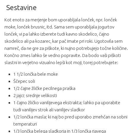
Sestavine
Kot enoto za merjenje bom uporabljala lonček, npr. lonček
moke, lonček brusnic, itd. Sama sem uporabljala jogurtov
lonček, vi pa lahko izberete tudi kavno skodelico, čajno
skodelico ali pa kozarec, kar pač imate pri roki. Ugotovila sem
namreč, da ne gre za piškote, ki nujno potrebujejo točne količine.
Končno zmes lahko še vedno popravite. Da bodo vaši piškoti
slastni in verjetno vizualno lepši kot moji, torej potrebujete:
1 1/2 lončka bele moke
Ščepec soli
1/2 čajne žličke pecilnega praška
2 jajci; srednje velikosti
1 čajno žličko vanilijevega ekstrakta; lahko pa uporabite
tudi vanilijev strok ali vanilijev sladkor
1/2 lončka masla; ki naj bo pred uporabo zmehčan na sobni
temperaturi
1/3 lončka belega sladkorja in 1/3 lončka rjavega