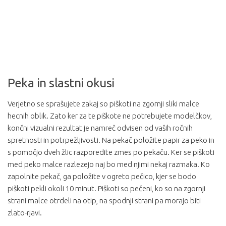
Peka in slastni okusi
Verjetno se sprašujete zakaj so piškoti na zgornji sliki malce
hecnih oblik. Zato ker za te piškote ne potrebujete modelčkov,
končni vizualni rezultat je namreč odvisen od vaših ročnih
spretnosti in potrpežljivosti. Na pekač položite papir za peko in
s pomočjo dveh žlic razporedite zmes po pekaču. Ker se piškoti
med peko malce razlezejo naj bo med njimi nekaj razmaka. Ko
zapolnite pekač, ga položite v ogreto pečico, kjer se bodo
piškoti pekli okoli 10 minut. Piškoti so pečeni, ko so na zgornji
strani malce otrdeli na otip, na spodnji strani pa morajo biti
zlato-rjavi.