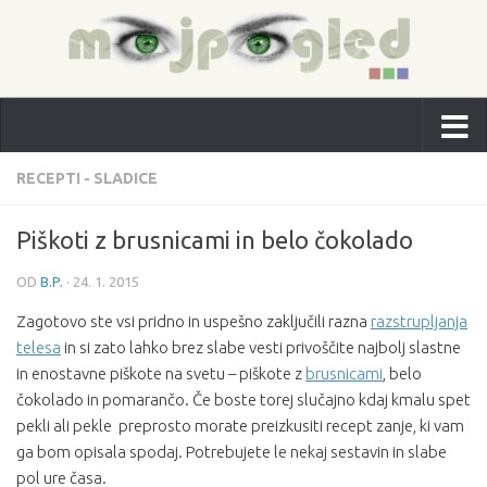
RECEPTI - SLADICE
Piškoti z brusnicami in belo čokolado
OD
B.P.
·
24. 1. 2015
Zagotovo ste vsi pridno in uspešno zaključili razna
razstrupljanja
telesa
in si zato lahko brez slabe vesti privoščite najbolj slastne
in enostavne piškote na svetu – piškote z
brusnicami
, belo
čokolado in pomarančo. Če boste torej slučajno kdaj kmalu spet
pekli ali pekle preprosto morate preizkusiti recept zanje, ki vam
ga bom opisala spodaj. Potrebujete le nekaj sestavin in slabe
pol ure časa.