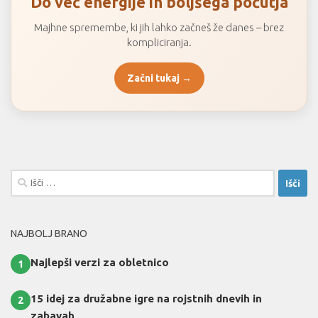
Do več energije in boljšega počutja
Majhne spremembe, ki jih lahko začneš že danes – brez
kompliciranja.
Začni tukaj →
Išči:
NAJBOLJ BRANO
Najlepši verzi za obletnico
1
15 idej za družabne igre na rojstnih dnevih in
2
zabavah