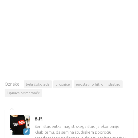
Oznake:
bela čokolada
brusnice
enostavno hitro in slastno
lupinica pomaranče
B.P.
Sem študentka magistrskega študija ekonomije.
Kljub temu, da sem na študijskem področju