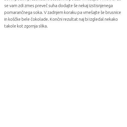
se vam zdi zmes preveč suha dodajte še nekaj izstisnjenega
pomarančnega soka. V zadnjem koraku pa vmešajte še brusnice
in koščke bele čokolade. Končni rezultat naj bi izgledal nekako
takole kot zgornja slika.