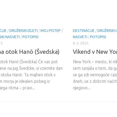
CIJE
/
DRUŽINSKI IZLETI
/
MOJ POTEP
/
DESTINACIJE
/
DRUŽINSKI I
SKI NASVETI
/
POTOPISI
NASVETI
/
POTOPISI
25
6. 3. 2025
 na otok Hanö (Švedska)
Vikend v New Yo
 otok Hanö (Švedska) Če vas pot
New York – mesto, ki nik
ese na jug Švedske, si vzemite dan
sem sanjala o tem, da 
k otoka Hanö. Ta majhen otok v
se ga zdi nemogoče razis
m morju je idealen pobeg iz
dneh, se z dobrim načrt
ega ritma – pravi...
njegovo...