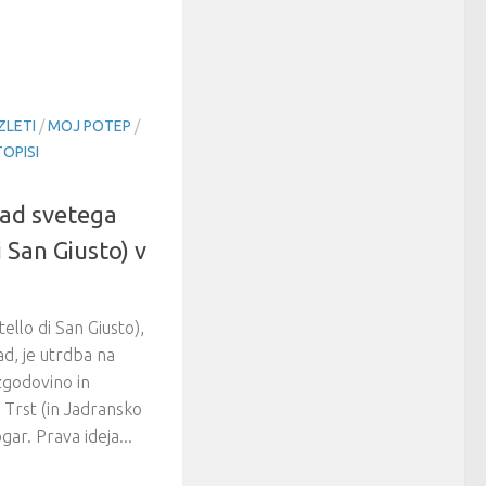
ZLETI
/
MOJ POTEP
/
OPISI
Grad svetega
i San Giusto) v
ello di San Giusto),
ad, je utrdba na
 zgodovino in
Trst (in Jadransko
ar. Prava ideja...