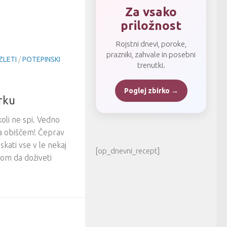
Za vsako
priložnost
Rojstni dnevi, poroke,
prazniki, zahvale in posebni
ZLETI
/
POTEPINSKI
trenutki.
Poglej zbirko →
rku
oli ne spi. Vedno
ga obiščem! Čeprav
kati vse v le nekaj
[op_dnevni_recept]
om da doživeti