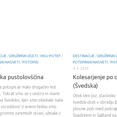
CIJE
/
DRUŽINSKI IZLETI
/
MOJ POTEP
/
DESTINACIJE
/
DRUŽINSKI I
SKI NASVETI
/
POTOPISI
POTEPINSKI NASVETI
/
POT
9
4. 3. 2019
ka pustolovščina
Kolesarjenje po 
(Švedska)
i potopis je malo drugačen kot
. Tokrat smo se s sestro in mami
Otok Ven (oz. starinsko
na Švedsko, kjer smo obiskale naše
švedski otok v obrežju 
 sorodstvo! V enem tednu smo
plovne poti med pokraj
gromno zanimivih stvari, uživale v
Švedskem in Själland na