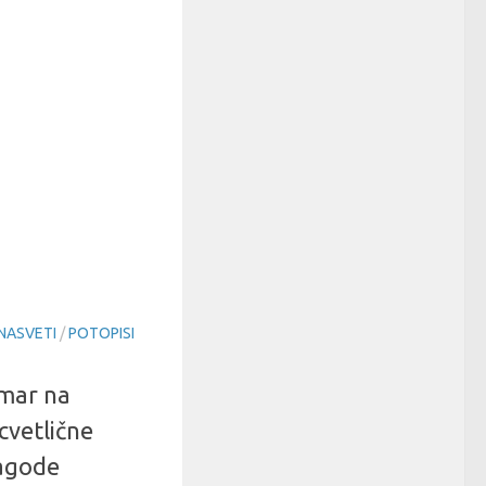
 NASVETI
/
POTOPISI
mar na
cvetlične
jagode