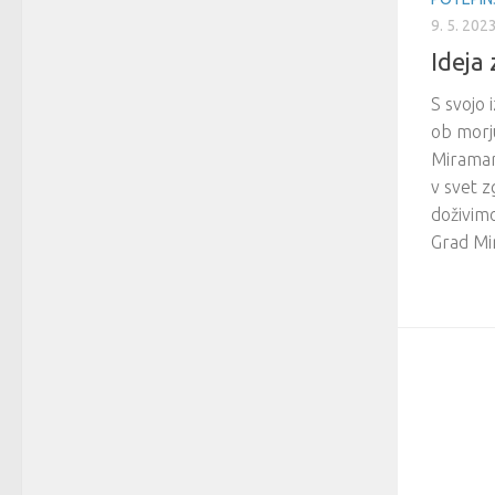
9. 5. 202
Ideja
S svojo 
ob morju
Miramar
v svet z
doživim
Grad Mi