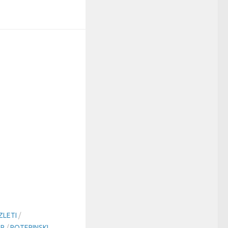
ZLETI
/
EP
/
POTEPINSKI