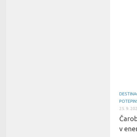
DESTINA
POTEPIN
25. 9. 20
Čarob
v ene