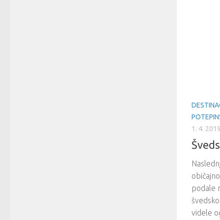
DESTINA
POTEPIN
1. 4. 201
Šveds
Naslednj
običajno
podale 
švedsko
videle o