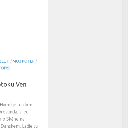
ZLETI
/
MOJ POTEP
/
OPISI
otoku Ven
 Hven) je majhen
Øresunda, sredi
ino Skåne na
 Danskem. Ladje tu