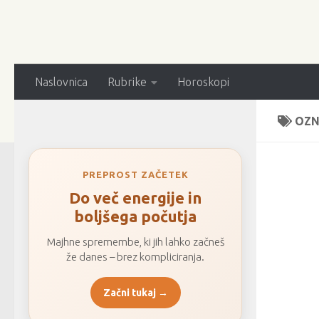
Naslovnica
Rubrike
Horoskopi
OZN
PREPROST ZAČETEK
Do več energije in
boljšega počutja
Majhne spremembe, ki jih lahko začneš
že danes – brez kompliciranja.
Začni tukaj →