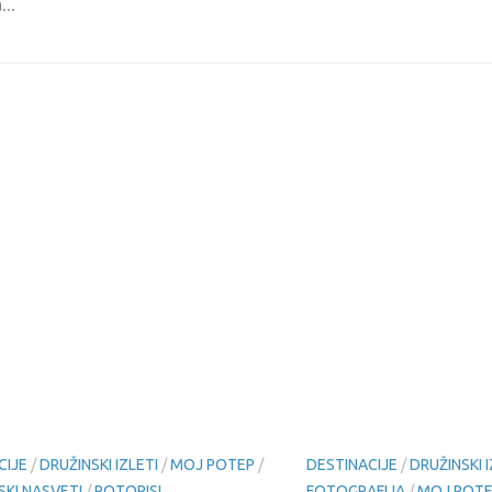
...
CIJE
/
DRUŽINSKI IZLETI
/
MOJ POTEP
/
DESTINACIJE
/
DRUŽINSKI I
SKI NASVETI
/
POTOPISI
FOTOGRAFIJA
/
MOJ POT