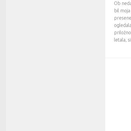
Ob nedav
bil moja
presene
ogledal
priložn
letala, s