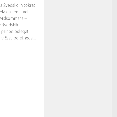
a Švedsko in tokrat
ela da sem imela
a Midsommara –
 švedskih
 prihod poletja!
v času poletnega...