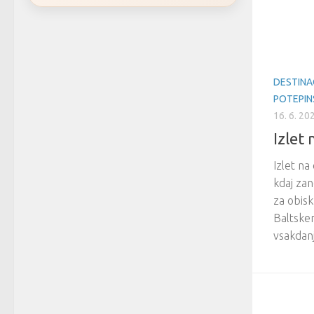
DESTINA
POTEPIN
16. 6. 20
Izlet
Izlet na
kdaj zan
za obis
Baltske
vsakdanj