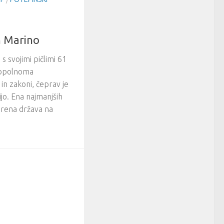
an Marino
s svojimi pičlimi 61
popolnoma
 in zakoni, čeprav je
ijo. Ena najmanjših
verena država na