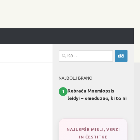
Išči:
NAJBOLJ BRANO
Rebrača Mnemiopsis
1
leidyi – »meduza«, ki to ni
NAJLEPŠE MISLI, VERZI
IN ČESTITKE