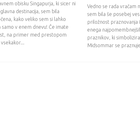
nem obisku Singapurja, ki sicer ni
Vedno se rada vračam n
 glavna destinacija, sem bila
sem bila še posebej ves
čena, kako veliko sem si lahko
priložnost praznovanj
a samo v enem dnevu! Če imate
enega najpomembnejših
ost, na primer med prestopom
praznikov, ki simbolizira
i vsekakor...
Midsommar se praznuje 