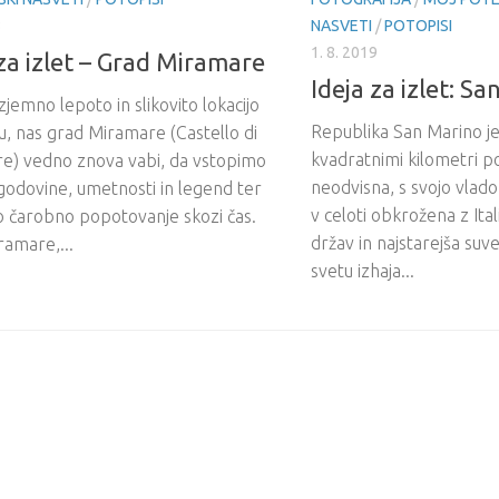
3
NASVETI
/
POTOPISI
1. 8. 2019
 za izlet – Grad Miramare
Ideja za izlet: S
izjemno lepoto in slikovito lokacijo
Republika San Marino je 
, nas grad Miramare (Castello di
kvadratnimi kilometri 
e) vedno znova vabi, da vstopimo
neodvisna, s svojo vlado
godovine, umetnosti in legend ter
v celoti obkrožena z Ital
o čarobno popotovanje skozi čas.
držav in najstarejša su
ramare,...
svetu izhaja...