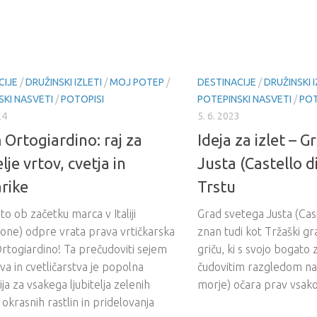
CIJE
/
DRUŽINSKI IZLETI
/
MOJ POTEP
/
DESTINACIJE
/
DRUŽINSKI I
SKI NASVETI
/
POTOPISI
POTEPINSKI NASVETI
/
POT
24
5. 6. 2023
 Ortogiardino: raj za
Ideja za izlet – 
elje vrtov, cvetja in
Justa (Castello d
arike
Trstu
to ob začetku marca v Italiji
Grad svetega Justa (Cast
one) odpre vrata prava vrtičkarska
znan tudi kot Tržaški gr
rtogiardino! Ta prečudoviti sejem
griču, ki s svojo bogato
va in cvetličarstva je popolna
čudovitim razgledom na 
ija za vsakega ljubitelja zelenih
morje) očara prav vsakog
 okrasnih rastlin in pridelovanja