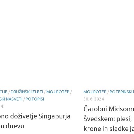
CIJE
/
DRUŽINSKI IZLETI
/
MOJ POTEP
/
MOJ POTEP
/
POTEPINSKI
SKI NASVETI
/
POTOPISI
30. 6. 2024
24
Čarobni Midsom
no doživetje Singapurja
Švedskem: plesi, 
m dnevu
krone in sladke 