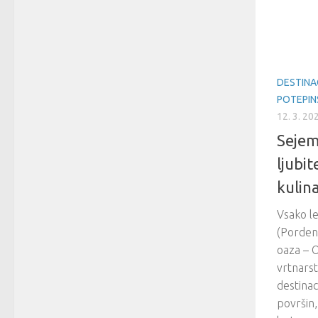
DESTINA
POTEPIN
12. 3. 20
Sejem
ljubit
kulin
Vsako le
(Porden
oaza – O
vrtnarst
destinac
površin,