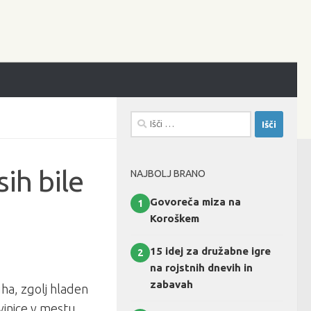
Išči:
sih bile
NAJBOLJ BRANO
Govoreča miza na
1
Koroškem
15 idej za družabne igre
2
na rojstnih dnevih in
zabavah
uha, zgolj hladen
govinice v mestu