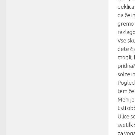
deklica
da že i
gremo v
razlago,
Vse sku
dete či
mogli, 
pridna?
solze i
Pogleda
tem že 
Meni je
tisti o
Ulice s
svetilk
za voga