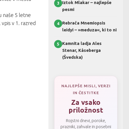
Iztok Mlakar – najlepše
3
pesmi
u naše 5 letne
l vpis v 1. razred
Rebrača Mnemiopsis
4
leidyi – »meduza«, ki to ni
Kamnita ladja Ales
5
Stenar, Kåseberga
(Švedska)
NAJLEPŠE MISLI, VERZI
IN ČESTITKE
Za vsako
priložnost
Rojstni dnevi, poroke,
prazniki, zahvale in posebni