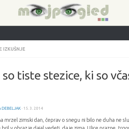
E IZKUŠNJE
 so tiste stezice, ki so vča
 DEBELJAK
·
15. 3. 2014
 na mrzel zimski dan, čeprav o snegu ni bilo ne duha ne sl
je bril v obraz je dajal vedeti, da je zima. Ulice prazne, tr