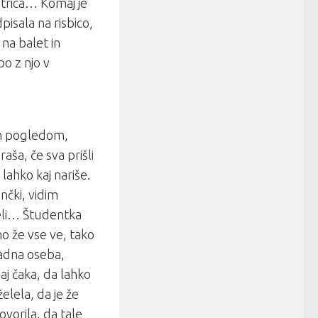
strica… Komaj je
pisala na risbico,
na balet in
bo z njo v
im pogledom,
aša, če sva prišli
 lahko kaj nariše.
nčki, vidim
želi… Študentka
o že vse ve, tako
radna oseba,
aj čaka, da lahko
elela, da je že
vorila, da tale