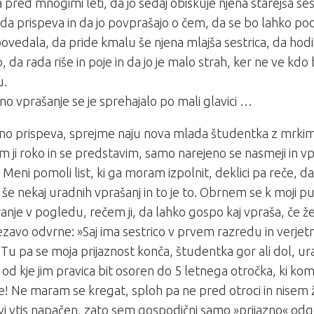
pred mnogimi leti, da jo sedaj obiskuje njena starejša se
 da prispeva in da jo povprašajo o čem, da se bo lahko pod
ovedala, da pride kmalu še njena mlajša sestrica, da hodi 
, da rada riše in poje in da jo je malo strah, ker ne ve kdo 
u.
eno vprašanje se je sprehajalo po mali glavici …
čno prispeva, sprejme naju nova mlada študentka z mrk
 ji roko in se predstavim, samo narejeno se nasmeji in vpr
. Meni pomoli list, ki ga moram izpolnit, deklici pa reče, da
 še nekaj uradnih vprašanj in to je to. Obrnem se k moji pu
anje v pogledu, rečem ji, da lahko gospo kaj vpraša, če 
zavo odvrne: »Saj ima sestrico v prvem razredu in verjetn
« Tu pa se moja prijaznost konča, študentka gor ali dol, u
, od kje jim pravica bit osoren do 5 letnega otročka, ki kom
e! Ne maram se kregat, sploh pa ne pred otroci in nisem ž
vi vtis napačen, zato sem gospodični samo »prijazno« odgo