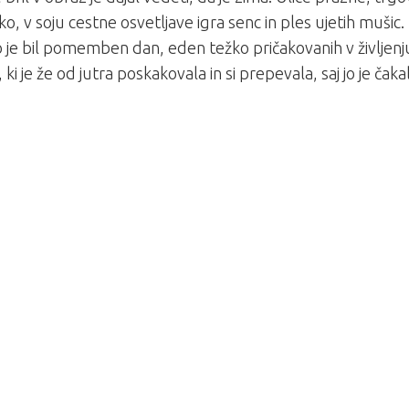
ko, v soju cestne osvetljave igra senc in ples ujetih mušic.
 je bil pomemben dan, eden težko pričakovanih v življenj
 ki je že od jutra poskakovala in si prepevala, saj jo je čaka