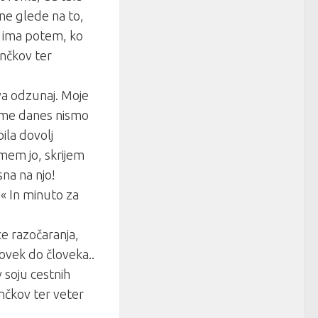
, ne glede na to,
ga ima potem, ko
ončkov ter
sva odzunaj. Moje
j me danes nismo
ila dovolj
mem jo, skrijem
sna na njo!
…« In minuto za
ce razočaranja,
lovek do človeka..
v soju cestnih
ončkov ter veter