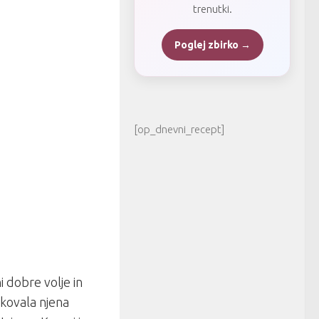
trenutki.
Poglej zbirko →
[op_dnevni_recept]
ni dobre volje in
iskovala njena