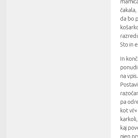
mamica 
čakala,
da bo p
košarko
razred
Sto in 
In kon
ponudim
na vpis
Postavi
razočar
pa odre
kot vi!
karkoli
kaj pov
njen pr