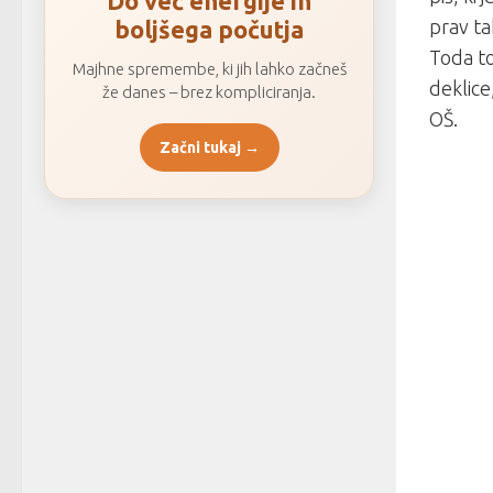
Do več energije in
boljšega počutja
prav ta
Toda to
Majhne spremembe, ki jih lahko začneš
deklice,
že danes – brez kompliciranja.
OŠ.
Začni tukaj →