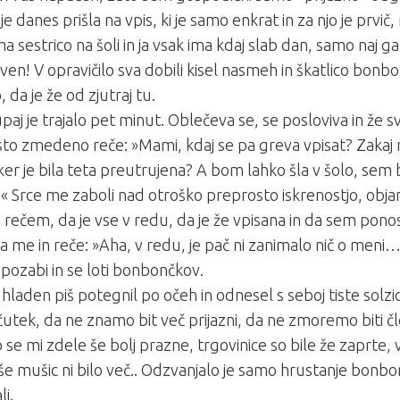
 je danes prišla na vpis, ki je samo enkrat in za njo je prvič
ma sestrico na šoli in ja vsak ima kdaj slab dan, samo naj 
en! V opravičilo sva dobili kisel nasmeh in škatlico bonb
 da je že od zjutraj tu.
paj je trajalo pet minut. Oblečeva se, se posloviva in že 
sto zmedeno reče: »Mami, kdaj se pa greva vpisat? Zaka
ker je bila teta preutrujena? A bom lahko šla v šolo, sem b
« Srce me zaboli nad otroško preprosto iskrenostjo, obja
n rečem, da je vse v redu, da je že vpisana in da sem pono
 me in reče: »Aha, v redu, je pač ni zanimalo nič o meni
pozabi in se loti bonbončkov.
 hladen piš potegnil po očeh in odnesel s seboj tiste solzi
bčutek, da ne znamo bit več prijazni, da ne zmoremo biti č
o se mi zdele še bolj prazne, trgovinice so bile že zaprte, 
 še mušic ni bilo več.. Odzvanjalo je samo hrustanje bonb
li.