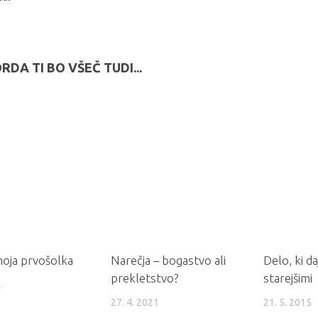
RDA TI BO VŠEČ TUDI...
oja prvošolka
Narečja – bogastvo ali
Delo, ki da
prekletstvo?
starejšimi
2
27. 4. 2021
21. 5. 2015