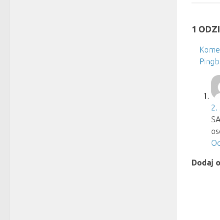
1 ODZ
Komen
Pingb
2.
SA
os
Od
Dodaj 