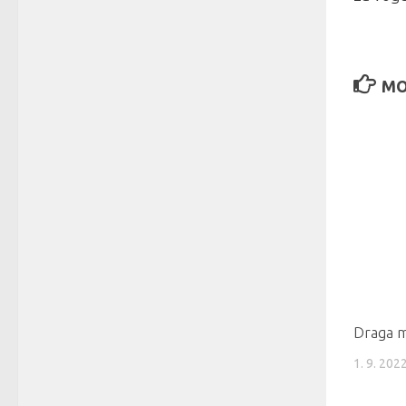
MO
Draga m
1. 9. 202