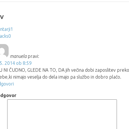
IV
tarji
1
acks
0
manuela
pravi:
 5. 2014 ob 8:59
J NI ČUDNO, GLEDE NA TO, DA jih večina dobi zaposlitev preko
ebe,ki nimajo veselja do dela imajo pa službo in dobro plačo.
govori
odgovor