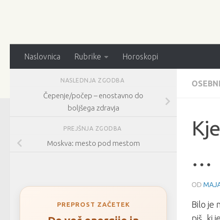
Naslovnica
Rubrike
Horoskopi
NASLEDNJA ZGODBA
OSEBN
Čepenje/počep – enostavno do
boljšega zdravja
Kje
PREJŠNJA ZGODBA
Moskva: mesto pod mestom
…
OD
MAJA
Bilo je
PREPROST ZAČETEK
piš, ki 