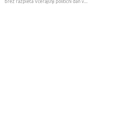
brez razpleta Včerajšnji politični dan v...