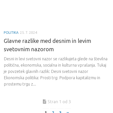
POLITIKA
25. 7. 2024
Glavne razlike med desnim in levim
svetovnim nazorom
Desni in levi svetovni nazor se razlikujeta glede na številna
politična, ekonomska, socialna in kulturna vprašanja. Tukaj
je povzetek glavnih razlik: Desni svetovni nazor
Ekonomska politika: Prosti trg: Podpora kapitalizmu in
prostemu trgu z...
Stran 1 od 3
1
2
3
»