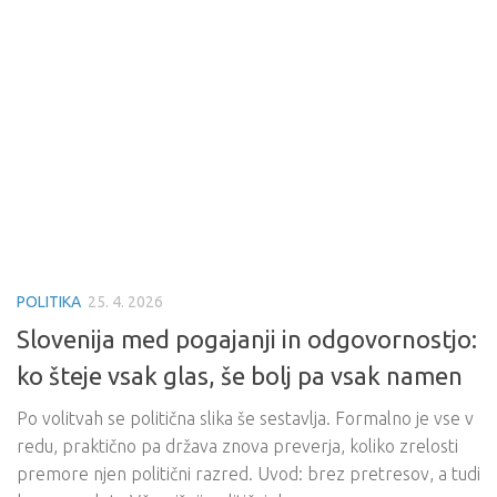
POLITIKA
25. 4. 2026
Slovenija med pogajanji in odgovornostjo:
ko šteje vsak glas, še bolj pa vsak namen
Po volitvah se politična slika še sestavlja. Formalno je vse v
redu, praktično pa država znova preverja, koliko zrelosti
premore njen politični razred. Uvod: brez pretresov, a tudi