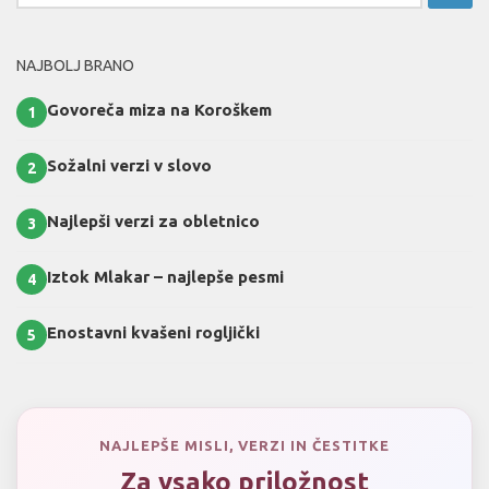
NAJBOLJ BRANO
Govoreča miza na Koroškem
1
Sožalni verzi v slovo
2
Najlepši verzi za obletnico
3
Iztok Mlakar – najlepše pesmi
4
Enostavni kvašeni rogljički
5
NAJLEPŠE MISLI, VERZI IN ČESTITKE
Za vsako priložnost