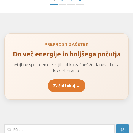
PREPROST ZAČETEK
Do več energije in boljšega počutja
Majhne spremembe, ki jih lahko začneš že danes – brez
kompliciranja.
Začni tukaj →
Išči: