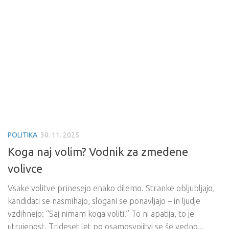
POLITIKA
30. 11. 2025
Koga naj volim? Vodnik za zmedene
volivce
Vsake volitve prinesejo enako dilemo. Stranke obljubljajo,
kandidati se nasmihajo, slogani se ponavljajo – in ljudje
vzdihnejo: “Saj nimam koga voliti.” To ni apatija, to je
utrujenost. Trideset let po osamosvojitvi se še vedno...