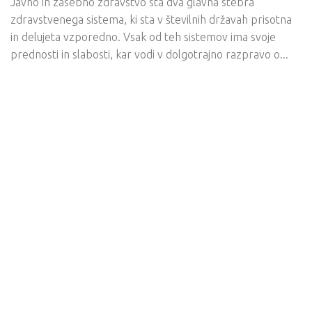
Javno in zasebno zdravstvo sta dva glavna stebra
zdravstvenega sistema, ki sta v številnih državah prisotna
in delujeta vzporedno. Vsak od teh sistemov ima svoje
prednosti in slabosti, kar vodi v dolgotrajno razpravo o...