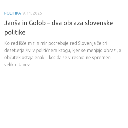
POLITIKA
9. 11. 2025
Janša in Golob – dva obraza slovenske
politike
Ko red išče mir in mir potrebuje red Slovenija že tri
desetletja živi v političnem krogu, kjer se menjajo obrazi, a
občutek ostaja enak – kot da se v resnici ne spremeni
veliko. Janez...