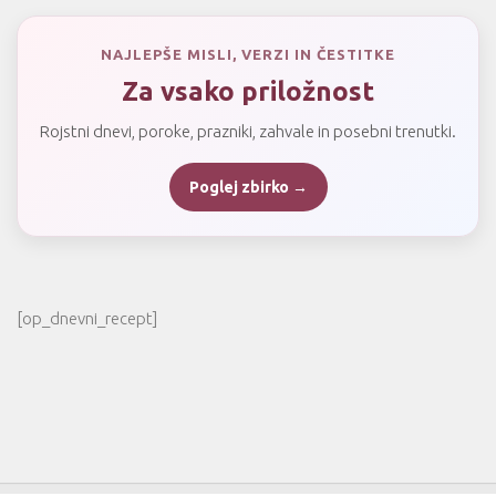
NAJLEPŠE MISLI, VERZI IN ČESTITKE
Za vsako priložnost
Rojstni dnevi, poroke, prazniki, zahvale in posebni trenutki.
Poglej zbirko →
[op_dnevni_recept]