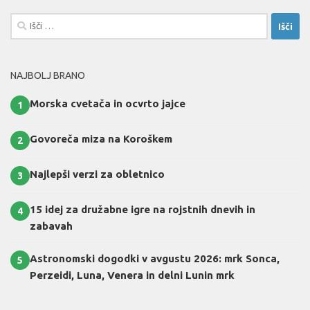
Išči:
NAJBOLJ BRANO
Morska cvetača in ocvrto jajce
1
Govoreča miza na Koroškem
2
Najlepši verzi za obletnico
3
15 idej za družabne igre na rojstnih dnevih in
4
zabavah
Astronomski dogodki v avgustu 2026: mrk Sonca,
5
Perzeidi, Luna, Venera in delni Lunin mrk