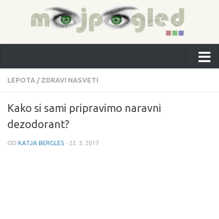
LEPOTA
/
ZDRAVI NASVETI
Kako si sami pripravimo naravni
dezodorant?
OD
KATJA BERGLES
·
22. 3. 2017