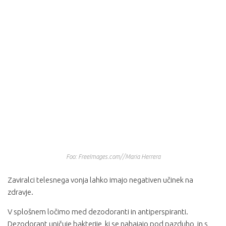
Foo: FreeImages.com//Maria Herrera
Zaviralci telesnega vonja lahko imajo negativen učinek na
zdravje.
V splošnem ločimo med dezodoranti in antiperspiranti.
Dezodorant uničuje bakterije, ki se nahajajo pod pazduho, in s