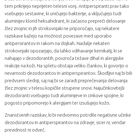
tem prikrijejo neprijeten telesni vonj. Antiperspiranti prav tako
vsebujejo sestavine, ki uničujejo bakterije, a vključujejo tudi
aluminijev klorid heksahidrant, ki začasno prepreči delovanje
žlez znojnic in jih strokovnjaki ne priporočajo, saj nekatere
raziskave kažejo na možnost povezave med uporabo
antipersirantov in rakom na dojkah. Nadalje nekateri
strokovnjaki opozarjajo, da lahko vdihavanje kemikalij, ki se
nahajajo v dezodorantih, povzroča težave dihal in alergijske
reakcije na koži. Na spletu obstaja veliko člankov, ki govorijo o
nevarnosti dezodorantov in antiperspirantov. Škodljivi naj bi bili
predvsem slednji, saj naj bi se zaradi preprečevanja delovanja
žlez znojnic v telesu kopičile strupene snovi. Najučinkovitejši
dezodoranti vsebujejo tudi aluminijeve in cinkove spojine, ki
pogosto pripomorejo k alergijam ter izsušujejo kožo.
Znanstvenih raziskav, ki bi nedvomno potrdile negativne učinke
dezodorantov in antiperspirantov na zdravje, sicer ni, vendar
previdnost ni odveč.