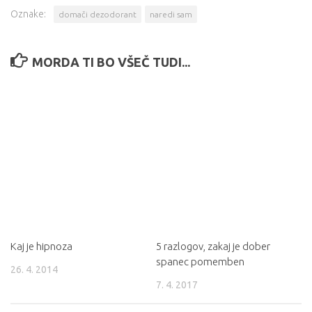
Oznake:
domači dezodorant
naredi sam
MORDA TI BO VŠEČ TUDI...
Kaj je hipnoza
5 razlogov, zakaj je dober
spanec pomemben
26. 4. 2014
7. 4. 2017