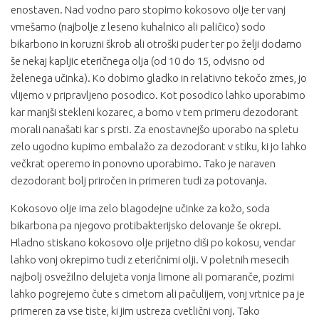
enostaven. Nad vodno paro stopimo kokosovo olje ter vanj
vmešamo (najbolje z leseno kuhalnico ali paličico) sodo
bikarbono in koruzni škrob ali otroški puder ter po želji dodamo
še nekaj kapljic eteričnega olja (od 10 do 15, odvisno od
želenega učinka). Ko dobimo gladko in relativno tekočo zmes, jo
vlijemo v pripravljeno posodico. Kot posodico lahko uporabimo
kar manjši stekleni kozarec, a bomo v tem primeru dezodorant
morali nanašati kar s prsti. Za enostavnejšo uporabo na spletu
zelo ugodno kupimo embalažo za dezodorant v stiku, ki jo lahko
večkrat operemo in ponovno uporabimo. Tako je naraven
dezodorant bolj priročen in primeren tudi za potovanja.
Kokosovo olje ima zelo blagodejne učinke za kožo, soda
bikarbona pa njegovo protibakterijsko delovanje še okrepi.
Hladno stiskano kokosovo olje prijetno diši po kokosu, vendar
lahko vonj okrepimo tudi z eteričnimi olji. V poletnih mesecih
najbolj osvežilno delujeta vonja limone ali pomaranče, pozimi
lahko pogrejemo čute s cimetom ali pačulijem, vonj vrtnice pa je
primeren za vse tiste, ki jim ustreza cvetlični vonj. Tako