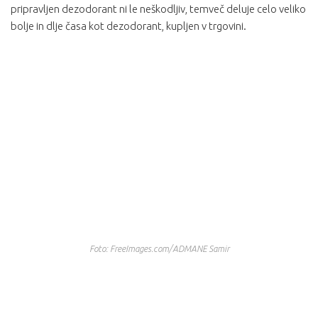
pripravljen dezodorant ni le neškodljiv, temveč deluje celo veliko
bolje in dlje časa kot dezodorant, kupljen v trgovini.
Foto: FreeImages.com/ADMANE Samir