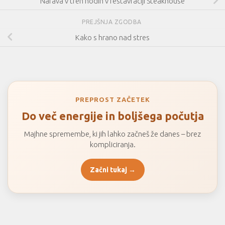
Narava v treh hodih v restavraciji Steakhouse
PREJŠNJA ZGODBA
Kako s hrano nad stres
PREPROST ZAČETEK
Do več energije in boljšega počutja
Majhne spremembe, ki jih lahko začneš že danes – brez
kompliciranja.
Začni tukaj →