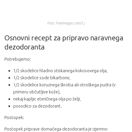
Foto: FreeImages.com/t j
Osnovni recept za pripravo naravnega
dezodoranta
Potrebujemo:
1/2 skodelice hladno stiskanega kokosovega olja,
1/2 skodelice sode bikarbone,
1/2 skodelice koruznega škroba ali otroškega pudra (v
primeru občutljive kože),
nekaj kapljic eteričnega olja po želji,
posodico za dezodorant.
Postopek:
Postopek priprave domačega dezodoranta je izjemno