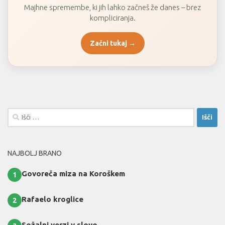
Majhne spremembe, ki jih lahko začneš že danes – brez
kompliciranja.
Začni tukaj →
Išči:
NAJBOLJ BRANO
Govoreča miza na Koroškem
1
Rafaelo kroglice
2
Sožalni verzi v slovo