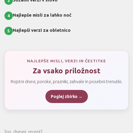
3
Najlepše misli za lahko noč
4
Najlepši verzi za obletnico
5
NAJLEPŠE MISLI, VERZI IN ČESTITKE
Za vsako priložnost
Rojstni dnevi, poroke, prazniki, zahvale in posebni trenutki.
Poglej zbirko →
[op_dnevni_recept]