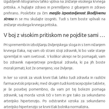
izgubljenih kilogramov lahko vpliva na znižanje visokega krvnega
pritiska. A hujšajte zdravo in premišljeno z gibanjem in zdravo
prehrano. Poskrbite za čim
manjšo izpostavljenost škodljivemu
stresu
in se mu skušajte izogniti. Tudi s tem boste vplivali na
znižanje visokega krvnega pritiska.
V boj z visokim pritiskom ne pojdite sami …
Pri spremembi in izboljšanju življenjskega sloga in s tem nižanjem
krvnega tlaka, naj vam ob strani stoji zdravnik, ki bo vaše stanje
spremljal in vam svetoval. V kolikor ukrepi ne bi pomagali, vam
bo zdravnik najverjetneje predpisal zdravila, ki pa jih boste
morali jemati, kot že omenjeno, vse življenje.
In ker so vzrok za visok krvni tlak lahko tudi zdravila in različni
farmacevtski pripravki, med drugim tudi kontracepcijske tablete,
je še posebej pomembno, da vam pri tej bolezni pomaga
zdravnik, saj morda vzrok tiči v tem in gre tako za sekundarno
arterijsko hipertenzijo. Po odstranitvi vzroka za sekundarno
arterijsko hipertenzijo se krvni tlak bolnika normalizira.