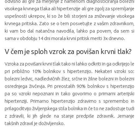
odvisno ali gre za merjenje z namenom diagnosticiranja bolezni
visokega krvnega tlaka ali hipertenzije ali gre zgolj za spremljanje
uspešnosti ukrepov, ki so že bili storjeni za zniževanje visokega
krvnega pritiska. Zato se o tem posvetujte z vašim zdravnikom,
ki vam bo dal natančna navodila, lahko pa povem, da sem si
sama v obdobju 14 dni morala krvni pritisk meriti 3x dnevno.
V čem je sploh vzrok za povišan krvni tlak?
Vzroka za povišani krvni tlak tako ni lahko odkriti in ga odkrijejo le
pri približno 10% bolnikov s hipertenzijo. Nekateri vzroki so:
bolezni ledvic, nadledvičnih žlez, srčne in žilne bolezni in bolezni
osrednjega živčevja. Pri preostalih 90% bolnikov s hipertenzijo
pa so vzroki nepoznani in tako govorimo o primarni arterijski
hipertenziji. Primarno hipertenzijo zdravimo s spremembo in
prilagoditvijo življenjskega stila bolnika in če to ne zadostuje tudi
z zdravili, ki jih glede na stanje predpiše zdravnik. Jemanje
takšnih zdravil je doživljensko.