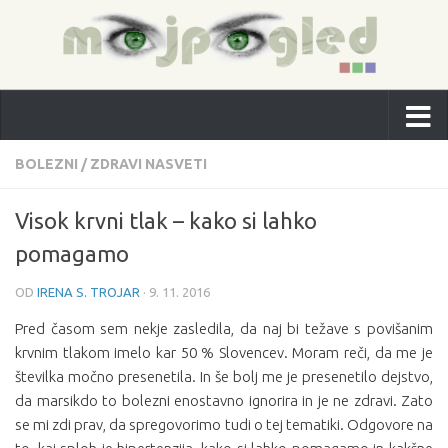
BOLEZNI
/
ZDRAVI NASVETI
Visok krvni tlak – kako si lahko
pomagamo
OD
IRENA S. TROJAR
·
9. 11. 2016
Pred časom sem nekje zasledila, da naj bi težave s povišanim
krvnim tlakom imelo kar 50 % Slovencev. Moram reči, da me je
številka močno presenetila. In še bolj me je presenetilo dejstvo,
da marsikdo to bolezni enostavno ignorira in je ne zdravi. Zato
se mi zdi prav, da spregovorimo tudi o tej tematiki. Odgovore na