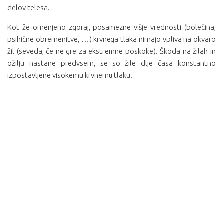
delov telesa.
Kot že omenjeno zgoraj, posamezne višje vrednosti (bolečina,
psihične obremenitve, …) krvnega tlaka nimajo vpliva na okvaro
žil (seveda, če ne gre za ekstremne poskoke). Škoda na žilah in
ožilju nastane predvsem, se so žile dlje časa konstantno
izpostavljene visokemu krvnemu tlaku.