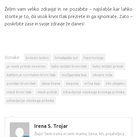
Želim vam veliko zdravja! In ne pozabite – najslabše kar lahko
storite je to, da visok krvni tlak prezrete in ga ignorirate. Zato –
poskrbite zase in svoje zdravje že danes!
Oznake:
bolezni ledvic
himalajska sol
hipertenzija
je visok pritisk neveren
kako znižati krvni tlak
kako znižati pritisk
kakšen je normalen krvni tlak
možganska kap
okvare vida
povišan krvni tlak
slana hrana
slepota
srčna kap
tihi ubijalec
visok krvni tlak
visok pritisk
zdravljenje visokega krvnega pritiska
zdravljenje visokega pritiska
Irena S. Trojar
Živjo! Sem Irena in sem mama, žena, hči, prijateljica