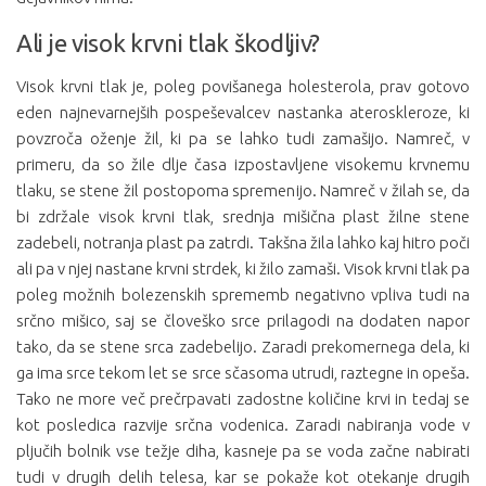
Ali je visok krvni tlak škodljiv?
Visok krvni tlak je, poleg povišanega holesterola, prav gotovo
eden najnevarnejših pospeševalcev nastanka ateroskleroze, ki
povzroča oženje žil, ki pa se lahko tudi zamašijo. Namreč, v
primeru, da so žile dlje časa izpostavljene visokemu krvnemu
tlaku, se stene žil postopoma spremenijo. Namreč v žilah se, da
bi zdržale visok krvni tlak, srednja mišična plast žilne stene
zadebeli, notranja plast pa zatrdi. Takšna žila lahko kaj hitro poči
ali pa v njej nastane krvni strdek, ki žilo zamaši. Visok krvni tlak pa
poleg možnih bolezenskih sprememb negativno vpliva tudi na
srčno mišico, saj se človeško srce prilagodi na dodaten napor
tako, da se stene srca zadebelijo. Zaradi prekomernega dela, ki
ga ima srce tekom let se srce sčasoma utrudi, raztegne in opeša.
Tako ne more več prečrpavati zadostne količine krvi in tedaj se
kot posledica razvije srčna vodenica. Zaradi nabiranja vode v
pljučih bolnik vse težje diha, kasneje pa se voda začne nabirati
tudi v drugih delih telesa, kar se pokaže kot otekanje drugih