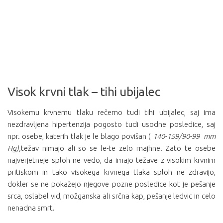
Visok krvni tlak – tihi ubijalec
Visokemu krvnemu tlaku rečemo tudi tihi ubijalec, saj ima
nezdravljena hipertenzija pogosto tudi usodne posledice, saj
npr. osebe, katerih tlak je le blago povišan (
140-159/90-99 mm
Hg),
težav nimajo ali so se le-te zelo majhne. Zato te osebe
najverjetneje sploh ne vedo, da imajo težave z visokim krvnim
pritiskom in tako visokega krvnega tlaka sploh ne zdravijo,
dokler se ne pokažejo njegove pozne posledice kot je pešanje
srca, oslabel vid, možganska ali srčna kap, pešanje ledvic in celo
nenadna smrt.