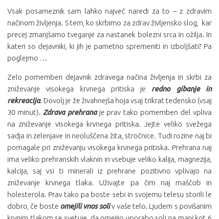
Vsak posameznik sam lahko največ naredi za to – z zdravim
načinom življenja. S tem, ko skrbimo za zdrav življensko slog, kar
precej zmanjšamo tveganje za nastanek bolezni srca in ožilja. In
kateri so dejavniki, ki jih je pametno spremeniti in izboljšati? Pa
poglejmo …
Zelo pomemben dejavnik zdravega načina življenja in skrbi za
zniževanje visokega krvnega pritiska je
redno gibanje in
rekreacija
. Dovolj je že živahnejša hoja vsaj trikrat tedensko (vsaj
30 minut).
Zdrava prehrana
je prav tako pomemben del vpliva
na zniževanje visokega krvnega pritiska. Jejte veliko svežega
sadja in zelenjave in neoluščena žita, stročnice. Tudi rozine naj bi
pomagale pri zniževanju visokega krvnega pritiska. Prehrana naj
ima veliko prehranskih vlaknin in vsebuje veliko kalija, magnezija,
kalcija, saj vsi ti minerali iz prehrane pozitivno vplivajo na
zniževanje krvnega tlaka. Uživajte pa čim naj maščob in
holesterola. Prav tako pa boste sebi in svojemu telesu storili le
dobro, če boste
omejili vnos soli
v vaše telo. Ljudem s povišanim
krvnim tlakom se svetuje, da omejijo uporabo soli na manj kot 6