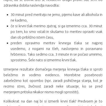
zdravnika dobila naslendja navodila:
30 minut pred meritvijo ne jemo, pijemo kave ali alkohola in
ne kadimo,
če si krvni tlak merimo zjutraj, si ga izmerimo cca. 30 minut
po tem, ko smo vstali in skušamo to meritev opraviti vsak
dan ob približno istem času,
preden opravimo meritev krvnega tlaka se najprej
usedemo, z nogami na tleh, naslonjeno in poravnano
hrbtenico. Tako sedimo cca. 3 minute in se počasi umirimo,
sprostimo. Šele nato si izmerimo krvni tlak.
Izmerjene rezultate domačega merjenja krvnega tlaka si sproti
beležimo in vodimo evidenco. Morebitne posebnosti
zabeležimo kot opombo (npr. zaradi psihičnega stanja, kot je
recimo stres, živčnost zaradi neke situacije, ko se pred
merjenjem pritiska nikakor nismo mogli sprostiti).
Kolikokrat na dan naj bi si izmerili krvni tlak? Predvsem je to