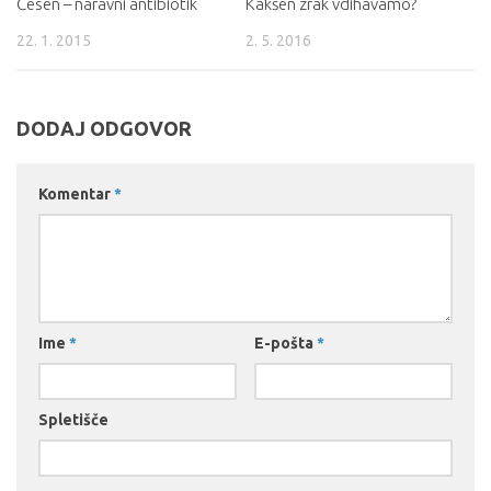
Česen – naravni antibiotik
Kakšen zrak vdihavamo?
22. 1. 2015
2. 5. 2016
DODAJ ODGOVOR
Komentar
*
Ime
*
E-pošta
*
Spletišče