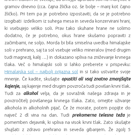
gramov dnevno (cca. čajna žlička oz. še bolje – manj kot čajno
žličko). Pri tem pa je potrebno izpostaviti, da se je potrebno
izogibati izdelkom iz suhega mesa in seveda konzervirani hrani,
ki vsebujejo veliko soli. Prav tako skuhane hrane ne solimo
dodatno, če je potrebno, okus hrane skušamo popraviti z
začimbami, ne soljo. Morda bi bila smiselna uvedba himalajske
soli v prehrano, saj ta sol vsebuje veliko mineralov (med drugim
tudi magnezij, kalij …) in dokazano vpliva na zniževanje krvnega
tlaka. Več o himalajski soli si lahko preberete v prispevku:
Himalajska sol – najbolj prijazna sol
in si tako ustvarite svoje
mnenje. Če kadite, skušajte
opustiti ali vsaj znatno zmanjšajte
kajenje,
s
aj kajenje med drugim povzroča tudi povišan krvni tlak.
Tudi za
alkohol
velja, da je sovražnik našega zdravja in je
povzročitelj povišanega krvnega tlaka. Zato, omejite uživanje
alkohola in alkoholnih pijač. Če že morate, potem popijte do
največ 2 dl vina na dan. Tudi
prekomerna telesna teža
je
pomemben dejavnik, ki vpliva na visok krvni tlak. Zato skušajte
shujšati z zdravo prehrano in seveda gibanjem. Že zgolj 5