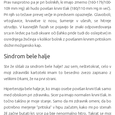
Prav nasprotno pa je pri bolnikih, ki imajo zmerno (160-179/100-
109 mm Hg) ali hudo povišan krvni tlak (180/110 mm Hg in več).
Pri njih so težave prevej večje in predvsem opaznejše. Glavoboli,
vrtoglavice, krvavitve iz nosu, šumenje v ušesih, se hitreje
utrudijo. V kasnejših fazah se pojavijo še znaki odpovedovanja
srca in ledvic pa tudi okvare oči (lahko pride tudi do oslepitve) in
osrednjega živčevja v kolikor bolnik z povišanim krvnim pritiskom
doživi možgansko kap.
Sindrom bele halje
Ste že slišali za sindrom bele halje? Jaz sem, neštetokrat, celo v
moji zdravniški kartoteki imam to besedno zvezo zapisano z
velikimi črkami, že na prvi strani.
Hipertenzija bele halje je, ko imajo osebe povišan krvni tlak samo
med obiskom pri zdravniku. Sicer pa imajo normalen krvni tlak. In
točno takšno je moje stanje. Samo da mi zdravnik omeni, da bo
potrebno merjenje ”pritiska” v hipu začutim, kako mi po stenah
žil začne butati kri, srce pa bije nenormalno hitro. Takrat se moj