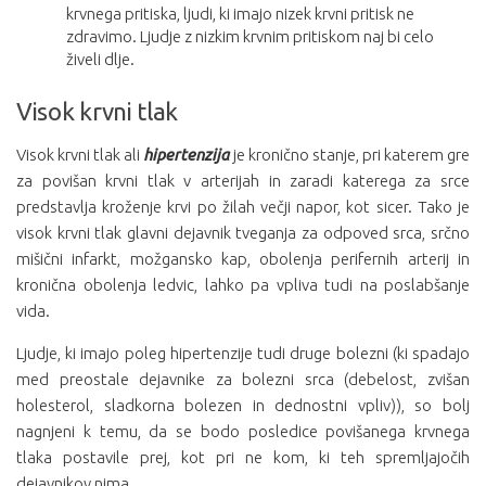
krvnega pritiska, ljudi, ki imajo nizek krvni pritisk ne
zdravimo. Ljudje z nizkim krvnim pritiskom naj bi celo
živeli dlje.
Visok krvni tlak
Visok krvni tlak ali
hipertenzija
je
kronično stanje, pri katerem gre
za povišan krvni tlak v arterijah in zaradi katerega za srce
predstavlja kroženje krvi po žilah večji napor, kot sicer. Tako je
visok krvni tlak glavni dejavnik tveganja za odpoved srca, srčno
mišični infarkt, možgansko kap, obolenja perifernih arterij in
kronična obolenja ledvic, lahko pa vpliva tudi na poslabšanje
vida.
Ljudje, ki imajo poleg hipertenzije tudi druge bolezni (ki spadajo
med preostale dejavnike za bolezni srca (debelost, zvišan
holesterol, sladkorna bolezen in dednostni vpliv)), so bolj
nagnjeni k temu, da se bodo posledice povišanega krvnega
tlaka postavile prej, kot pri ne kom, ki teh spremljajočih
dejavnikov nima.