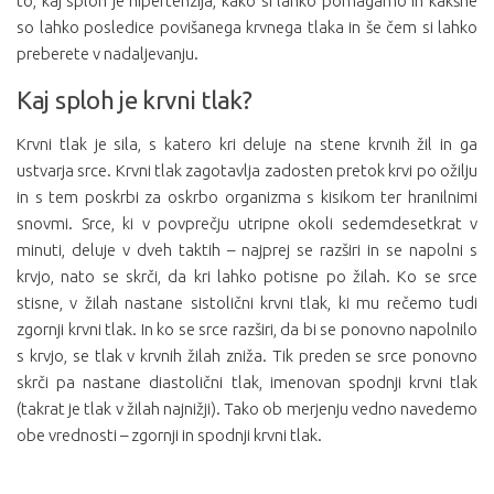
to, kaj sploh je hipertenzija, kako si lahko pomagamo in kakšne
so lahko posledice povišanega krvnega tlaka in še čem si lahko
preberete v nadaljevanju.
Kaj sploh je krvni tlak?
Krvni tlak je sila, s katero kri deluje na stene krvnih žil in ga
ustvarja srce. Krvni tlak zagotavlja zadosten pretok krvi po ožilju
in s tem poskrbi za oskrbo organizma s kisikom ter hranilnimi
snovmi. Srce, ki v povprečju utripne okoli sedemdesetkrat v
minuti, deluje v dveh taktih – najprej se razširi in se napolni s
krvjo, nato se skrči, da kri lahko potisne po žilah. Ko se srce
stisne, v žilah nastane sistolični krvni tlak, ki mu rečemo tudi
zgornji krvni tlak. In ko se srce razširi, da bi se ponovno napolnilo
s krvjo, se tlak v krvnih žilah zniža. Tik preden se srce ponovno
skrči pa nastane diastolični tlak, imenovan spodnji krvni tlak
(takrat je tlak v žilah najnižji). Tako ob merjenju vedno navedemo
obe vrednosti – zgornji in spodnji krvni tlak.