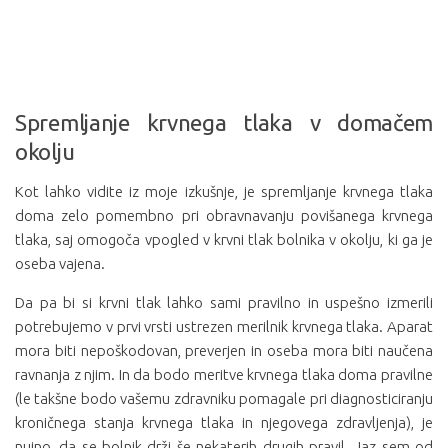
Spremljanje krvnega tlaka v domačem
okolju
Kot lahko vidite iz moje izkušnje, je spremljanje krvnega tlaka
doma zelo pomembno pri obravnavanju povišanega krvnega
tlaka, saj omogoča vpogled v krvni tlak bolnika v okolju, ki ga je
oseba vajena.
Da pa bi si krvni tlak lahko sami pravilno in uspešno izmerili
potrebujemo v prvi vrsti ustrezen merilnik krvnega tlaka. Aparat
mora biti nepoškodovan, preverjen in oseba mora biti naučena
ravnanja z njim. In da bodo meritve krvnega tlaka doma pravilne
(le takšne bodo vašemu zdravniku pomagale pri diagnosticiranju
kroničnega stanja krvnega tlaka in njegovega zdravljenja), je
nujno, da se bolnik drži še nekaterih drugih pravil. Jaz sem od