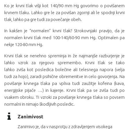
Ko je krvni tlak višji kot 140/90 mm Hg govorimo o povišanem
krvnem tlaku. Lahko gre le za povišan zgornji ali le spodnji krvni
tlak, lahko pa gre tudi za povečanje obeh.
In kakšen je ”normalen” krvni tlak? Strokovnjaki pravijo, da je
normalen krvni tlak med 100-140/60-90 mm Hg. Optimalen pa
nekje 120-80 mm Hg.
Krvni tlak se nenehno spreminja in že najmanjše razburjenje je
lahko vzrok za njegovo spremembo. Krvni tlak se tako
lahko zviša kot posledica bolečine ali telesnega napora (velja
tudi za hojo), zaradi psihične obremenitve in celo govorjenja. Na
povišanje krvnega tlaka pa vpliva tudi zaužitje kofeina (kava,
energijske pijače …) in kajenje. Krvni tlak pa se zviša tudi po
vsakem obroku. Ti vzroki za povišanje krvnega tlaka so povsem
normalni in nimajo škodljivih posledic.
Zanimivost
Zanimivo je, da v nasprotju z zdravljenjem visokega