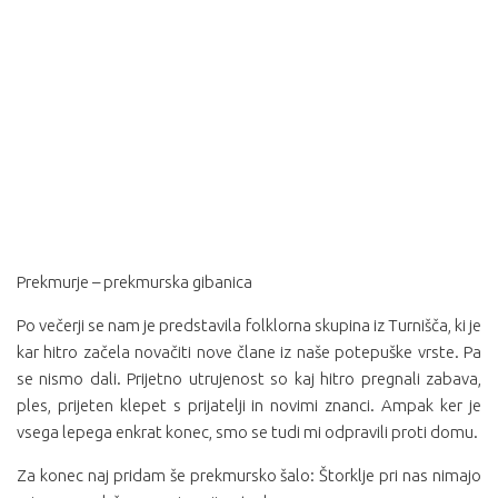
Prekmurje – prekmurska gibanica
Po večerji se nam je predstavila folklorna skupina iz Turnišča, ki je
kar hitro začela novačiti nove člane iz naše potepuške vrste. Pa
se nismo dali. Prijetno utrujenost so kaj hitro pregnali zabava,
ples, prijeten klepet s prijatelji in novimi znanci. Ampak ker je
vsega lepega enkrat konec, smo se tudi mi odpravili proti domu.
Za konec naj pridam še prekmursko šalo: Štorklje pri nas nimajo