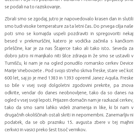
se podali na to raziskovanje.
Zbrali smo se zgodaj, jutro je napovedovalo krasen dan in slutili
smo tudi visoke temperature za ta letni čas. Do prvega cilja naše
poti smo se komajda uspeli pozdraviti in spregovoriti nekaj
besed v prekmurščini, katero je vodička začinila s kančkom
prleščine, kar je za nas Štajerce tako ali tako isto. Seveda za
dobro jutro ni manjkalo niti šilce zdravja in že smo se ustavili v
Turnišču, ki nam je na ogled ponudilo romarsko cerkev Device
Marije Vnebovzete . Pod svojo streho skriva freske, stare več kot
600 let, saj jo je med 1383 in 1393 opremil Janez Aquila. Freske
so bile v vsej svoji dolgoletni zgodovini prekrite, pa znova
odkrite, vendar do danes neobnovljene, tako da so danes na
ogled v vsej svoji lepoti. Prijazen domačin nam je razkazal cerkev,
tako da smo sami lahko videli znamenja in like, ki bi nam v
drugačnih okoliščinah ostali skriti in nepomembni. Zanemarljiv ni
podatek, da se ob prazniku 15. avgusta zbere v tej majhni
cerkvici in vasici preko šest tisoč vernikov.