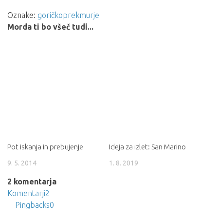
Oznake:
goričko
prekmurje
Morda ti bo všeč tudi...
Pot iskanja in prebujenje
Ideja za izlet: San Marino
9. 5. 2014
1. 8. 2019
2 komentarja
Komentarji
2
Pingbacks
0