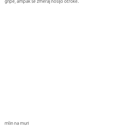
gripe, ampak še zmeraj nosijo otroke.
mlin na muri