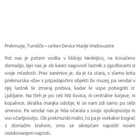
Prekmurje, Turnišče – cerkev Device Marije Vnebovzete
Pot nas je potem vodila v bližnjo Nedeljico, na Kovačevo
domačijo, kjer nas je ob kavici nagovoril lastnik z zgodbicami iz
svoje mladosti. Prav zanimivo je, da je ta stara, s slamo krita
prekmurska »iža« s pripadajočimi objekti živ muzej, pa vendar v
njej lastnik še zmeraj prebiva, kadar le uspe pobegniti iz
Ljubljane. Na tleh je po celi hiši ilovica, ni centralne kurjave, ni
kopalnice, skratka manjka udobje, ki se nam zdi samo po sebi
umevno. Pa vendar nas je hiša očarala s svojo spokojnostjo in
vso očarljivostjo. Ob prekmurski malici, to pa je vsekakor bograč
z domačim kruhom, smo se okrepčani napotili novim
raziskovanjem naproti.