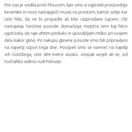
Pot nas je vodila proti Filovcem, kjer smo si ogledali proizvodnjo
keramike in novo nastajajoči muzej na prostem, kamor selijo kar
cele hiše, da ne bi propadle ali bile razprodane tujcem. Ob
nastajanju lončene posode domačega mojstra sem kaj hitro
ugotovila, da raje vihtim penkalo in uporabljam miško pri svojem
delu kakor glino. Po nakupu glinene posode smo bili pripravljeni
na največji vzpon tega dne. Povzpeli smo se namreč na najvišji
vrh Goričkega, cele 404 metre visoko. Ampak verjeli ali ne, od
tod lahko vidimo rudi Pohorje.