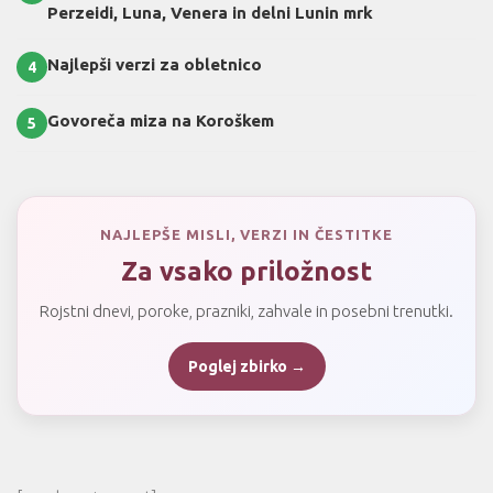
Perzeidi, Luna, Venera in delni Lunin mrk
Najlepši verzi za obletnico
4
Govoreča miza na Koroškem
5
NAJLEPŠE MISLI, VERZI IN ČESTITKE
Za vsako priložnost
Rojstni dnevi, poroke, prazniki, zahvale in posebni trenutki.
Poglej zbirko →