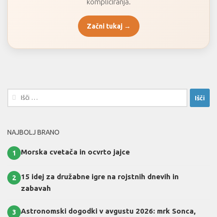
kompliciranja.
Začni tukaj →
Išči:
NAJBOLJ BRANO
Morska cvetača in ocvrto jajce
1
15 idej za družabne igre na rojstnih dnevih in
2
zabavah
Astronomski dogodki v avgustu 2026: mrk Sonca,
3