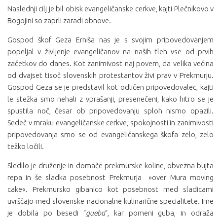
Naslednji cilj je bil obisk evangeličanske cerkve, kajti Plečnikovo v
Bogojini so zaprli zaradi obnove.
Gospod škof Geza Erniša nas je s svojim pripovedovanjem
popeljal v življenje evangeličanov na naših tleh vse od prvih
začetkov do danes. Kot zanimivost naj povem, da velika večina
od dvajset tisoč slovenskih protestantov živi prav v Prekmurju.
Gospod Geza se je predstavil kot odličen pripovedovalec, kajti
le stežka smo nehali z vprašanji, presenečeni, kako hitro se je
spustila noč, česar ob pripovedovanju sploh nismo opazili.
Sedeč v mraku evangeličanske cerkve, spokojnosti in zanimivosti
pripovedovanja smo se od evangeličanskega škofa zelo, zelo
težko ločili.
Sledilo je druženje in domače prekmurske koline, obvezna bujta
repa in še sladka posebnost Prekmurja »over Mura moving
cake«. Prekmursko gibanico kot posebnost med sladicami
uvrščajo med slovenske nacionalne kulinarične specialitete. Ime
je dobila po besedi “
gueba
“, kar pomeni guba, in odraža