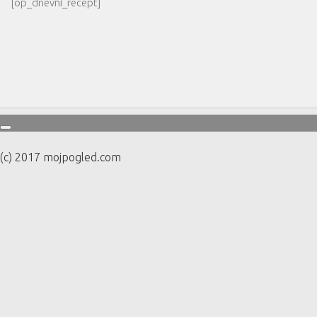
[op_dnevni_recept]
(c) 2017 mojpogled.com