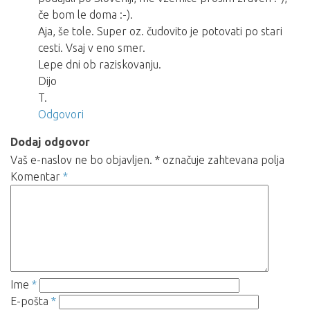
če bom le doma :-).
Aja, še tole. Super oz. čudovito je potovati po stari
cesti. Vsaj v eno smer.
Lepe dni ob raziskovanju.
Dijo
T.
Odgovori
Dodaj odgovor
Vaš e-naslov ne bo objavljen.
*
označuje zahtevana polja
Komentar
*
Ime
*
E-pošta
*