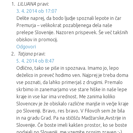
LILIJANA
pravi:
3. 4. 2014 ob 17:07
Delite naprej, da bodo ljudje spoznali lepote in čar
Premurja – velikokrat pozabljenega dela naše
prelepe Slovenije. Nazoren prispevek. Še več takšnih
obiskov in promocij.
Odgovori
Tatjana
pravi:
5. 4. 2014 ob 8:47
Odlično, tako se piše in spoznava. Imamo jo, lepo
deželico in preveč hodimo ven. Najprej je treba doma
vse poznati, da lahko primerjaš z drugimi. Premalo
skrbimo in zanemarjamo vse stare hiške in naše lepe
kraje in vse kar ima vrednost. Me zanima koliko
Slovencev je že obiskalo različne manjše in večje kraje
po Sloveniji. Bravo, res bravo. V Filovcih sem že bila
in na gradu Grad. Pa na stičišču Madžarske,Avstrije in
Slovenije. Če boste imeli kakšen prostor, ko se boste
podajali po Sloveniji, me vzemite prosim zraven :-),