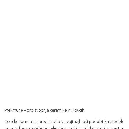
Prekmurje – proizvodnja keramike v Filovcih
Goričko se nam je predstavilo v svoji najlepši podobi, kajti odelo
se je v barvo svežega zelenila in je bilo obdano s kontrastno