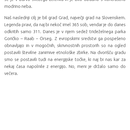
modrino neba.
Naš naslednji cilj je bil grad Grad, največji grad na Slovenskem.
Legenda pravi, da naj bi nekoč imel 365 sob, vendar je do danes
odkritih samo 311. Danes je v njem sedež trideželnega parka
Goričko – Raab – Örseg. Z evropskimi sredstvi ga pospešeno
obnavljajo in v mogočnih, skrivnostnih prostorih so na ogled
postavili številne zanimive etnološke zbirke. Na dvorišču gradu
smo se postavili tudi na energijske točke, ki naj bi nas kar za
nekaj časa napolnile z energijo. No, meni je držalo samo do
večera.