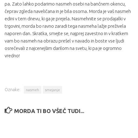
pa. Zato lahko podarimo nasmeh osebi na bančnem okencu,
čeprav zgleda naveličana in je bila osorna. Morda je vaš nasmeh
edini v tem dnevu, ki ga je prejela. Nasmehnite se prodajalki v
trgovini, morda bo ravno zaradi tega nasmeha lažje preživela
naporen dan. Skratka, smejte se, najprej zavestno in v kratkem
vam bo nasmeh na obrazu prešel v navado in boste vse ljudi
osrečevali z najcenejšim darilom na svetu, ki pa je ogromno
vredno!
Oznake:
nasmeh
smejanje
MORDA TI BO VŠEČ TUDI...