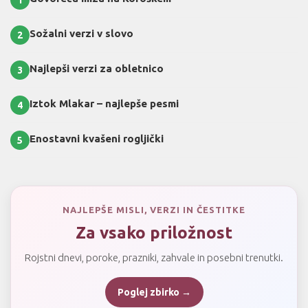
Sožalni verzi v slovo
2
Najlepši verzi za obletnico
3
Iztok Mlakar – najlepše pesmi
4
Enostavni kvašeni rogljički
5
NAJLEPŠE MISLI, VERZI IN ČESTITKE
Za vsako priložnost
Rojstni dnevi, poroke, prazniki, zahvale in posebni trenutki.
Poglej zbirko →