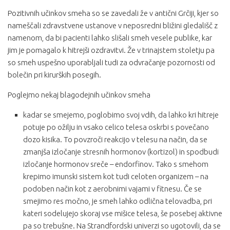
Pozitivnih učinkov smeha so se zavedali že v antični Grčiji, kjer so
nameščali zdravstvene ustanove v neposredni bližini gledališč z
namenom, da bi pacienti lahko slišali smeh vesele publike, kar
jim je pomagalo k hitrejši ozdravitvi. Že v trinajstem stoletju pa
so smeh uspešno uporabljali tudi za odvračanje pozornosti od
bolečin pri kirurških posegih.
Poglejmo nekaj blagodejnih učinkov smeha
kadar se smejemo, poglobimo svoj vdih, da lahko kri hitreje
potuje po ožilju in vsako celico telesa oskrbi s povečano
dozo kisika. To povzroči reakcijo v telesu na način, da se
zmanjša izločanje stresnih hormonov (kortizol) in spodbudi
izločanje hormonov sreče – endorfinov. Tako s smehom
krepimo imunski sistem kot tudi celoten organizem – na
podoben način kot z aerobnimi vajami v fitnesu. Če se
smejimo res močno, je smeh lahko odlična telovadba, pri
kateri sodelujejo skoraj vse mišice telesa, še posebej aktivne
pa so trebušne. Na Strandfordski univerzi so ugotovili, da se