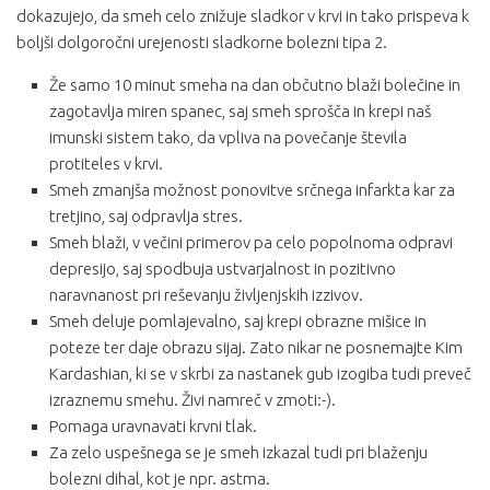
dokazujejo, da smeh celo znižuje sladkor v krvi in tako prispeva k
boljši dolgoročni urejenosti sladkorne bolezni tipa 2.
Že samo 10 minut smeha na dan občutno blaži bolečine in
zagotavlja miren spanec, saj smeh sprošča in krepi naš
imunski sistem tako, da vpliva na povečanje števila
protiteles v krvi.
Smeh zmanjša možnost ponovitve srčnega infarkta kar za
tretjino, saj odpravlja stres.
Smeh blaži, v večini primerov pa celo popolnoma odpravi
depresijo, saj spodbuja ustvarjalnost in pozitivno
naravnanost pri reševanju življenjskih izzivov.
Smeh deluje pomlajevalno, saj krepi obrazne mišice in
poteze ter daje obrazu sijaj. Zato nikar ne posnemajte Kim
Kardashian, ki se v skrbi za nastanek gub izogiba tudi preveč
izraznemu smehu. Živi namreč v zmoti:-).
Pomaga uravnavati krvni tlak.
Za zelo uspešnega se je smeh izkazal tudi pri blaženju
bolezni dihal, kot je npr. astma.