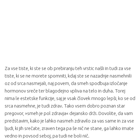
Za vse tiste, ki ste se ob prebiranju teh vrstic našli in tudi za vse
tiste, ki se ne morete spomniti, kdaj ste se nazadnje nasmehnili
oz od srca nasmejali, naj povem, da smeh spodbuja izločanje
hormonov sreče ter blagodejno vpliva na telo in duha. Torej
nima le estetske funkcije, saj je vsak človek mnogo lepši, ko se od
srca nasmehne, je tudi zdrav. Tako vsem dobro poznan star
pregovor, »smeh je pol zdravja« dejansko drži. Dovolite, da vam
predstavim, kako je lahko nasmeh zdravilo za vas same in za vse
ljudi, ki jih srečate, zraven tega pa še nič ne stane, ga lahko imate
vedno in povsod seboj, pa tudi ne boli nič.