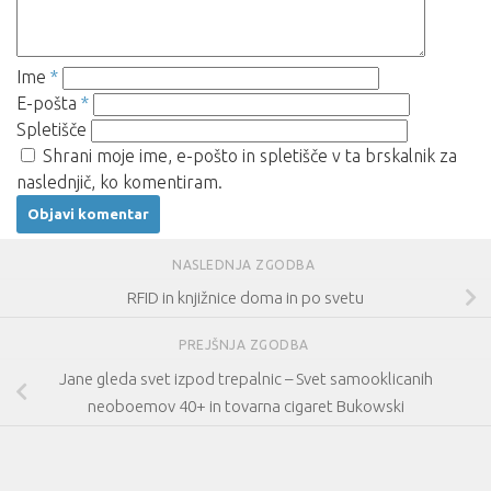
Ime
*
E-pošta
*
Spletišče
Shrani moje ime, e-pošto in spletišče v ta brskalnik za
naslednjič, ko komentiram.
NASLEDNJA ZGODBA
RFID in knjižnice doma in po svetu
PREJŠNJA ZGODBA
Jane gleda svet izpod trepalnic – Svet samooklicanih
neoboemov 40+ in tovarna cigaret Bukowski