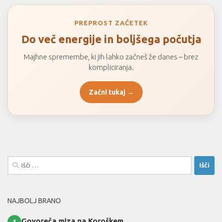
PREPROST ZAČETEK
Do več energije in boljšega počutja
Majhne spremembe, ki jih lahko začneš že danes – brez
kompliciranja.
Začni tukaj →
Išči:
NAJBOLJ BRANO
Govoreča miza na Koroškem
1