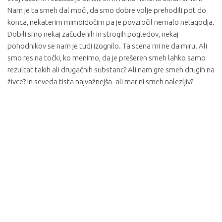
Nam je ta smeh dal moči, da smo dobre volje prehodili pot do
konca, nekaterim mimoidočim pa je povzročil nemalo nelagodja.
Dobili smo nekaj začudenih in strogih pogledov, nekaj
pohodnikov se nam je tudi izognilo. Ta scena mi ne da miru. Ali
smo res na točki, ko menimo, da je prešeren smeh lahko samo
rezultat takih ali drugačnih substanc? Ali nam gre smeh drugih na
živce? In seveda tista najvažnejša- ali mar ni smeh nalezljiv?