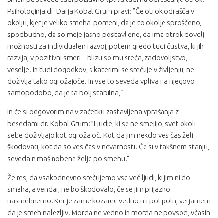
Psihologinja dr. Darja Kobal Grum pravi: ”Če otrok odrašča v
okolju, kjer je veliko smeha, pomeni, da je to okolje sproščeno,
spodbudno, da so meje jasno postavljene, da ima otrok dovolj
možnosti za individualen razvoj, potem gredo tudi čustva, ki jih
razvija, v pozitivni smeri – blizu so mu sreča, zadovoljstvo,
veselje. In tudi dogodkov, s katerimi se srečuje v življenju, ne
doživlja tako ogrožajoče. In vse to seveda vpliva na njegovo
samopodobo, da je ta bolj stabilna,“
In če si odgovorim na v začetku zastavljena vprašanja z
besedami dr. Kobal Grum: ”Ljudje, ki se ne smejijo, svet okoli
sebe doživljajo kot ogrožajoč. Kot da jim nekdo ves čas želi
škodovati, kot da so ves čas v nevarnosti. Če si v takšnem stanju,
seveda nimaš nobene želje po smehu.“
Že res, da vsakodnevno srečujemo vse več ljudi, ki jim ni do
smeha, a vendar, ne bo škodovalo, če se jim prijazno
nasmehnemo. Ker je zame kozarec vedno na pol poln, verjamem
da je smeh nalezljiv. Morda ne vedno in morda ne povsod, včasih