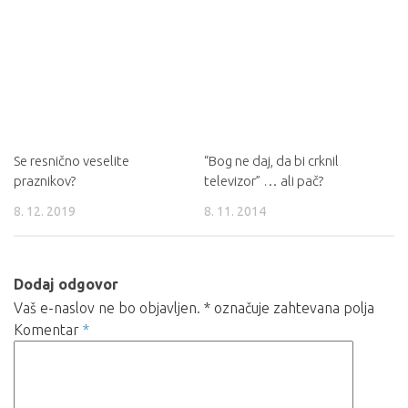
Se resnično veselite
“Bog ne daj, da bi crknil
praznikov?
televizor” … ali pač?
8. 12. 2019
8. 11. 2014
Dodaj odgovor
Vaš e-naslov ne bo objavljen.
*
označuje zahtevana polja
Komentar
*