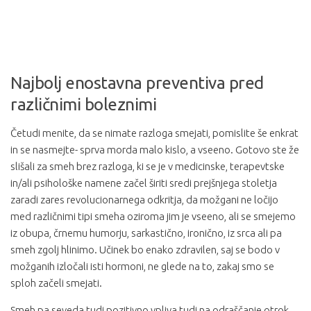
Najbolj enostavna preventiva pred
različnimi boleznimi
Četudi menite, da se nimate razloga smejati, pomislite še enkrat
in se nasmejte- sprva morda malo kislo, a vseeno. Gotovo ste že
slišali za smeh brez razloga, ki se je v medicinske, terapevtske
in/ali psihološke namene začel širiti sredi prejšnjega stoletja
zaradi zares revolucionarnega odkritja, da možgani ne ločijo
med različnimi tipi smeha oziroma jim je vseeno, ali se smejemo
iz obupa, črnemu humorju, sarkastično, ironično, iz srca ali pa
smeh zgolj hlinimo. Učinek bo enako zdravilen, saj se bodo v
možganih izločali isti hormoni, ne glede na to, zakaj smo se
sploh začeli smejati.
Smeh pa seveda tudi pozitivno vpliva tudi na odraščanje otrok.