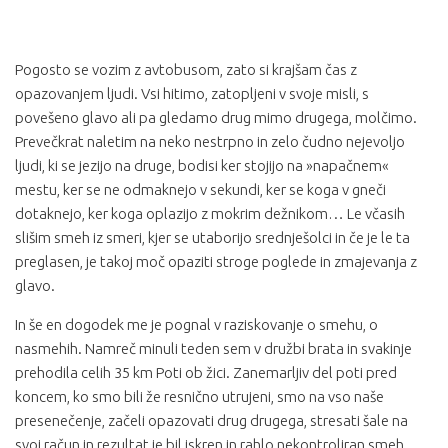
Pogosto se vozim z avtobusom, zato si krajšam čas z
opazovanjem ljudi. Vsi hitimo, zatopljeni v svoje misli, s
povešeno glavo ali pa gledamo drug mimo drugega, molčimo.
Prevečkrat naletim na neko nestrpno in zelo čudno nejevoljo
ljudi, ki se jezijo na druge, bodisi ker stojijo na »napačnem«
mestu, ker se ne odmaknejo v sekundi, ker se koga v gneči
dotaknejo, ker koga oplazijo z mokrim dežnikom… Le včasih
slišim smeh iz smeri, kjer se utaborijo srednješolci in če je le ta
preglasen, je takoj moč opaziti stroge poglede in zmajevanja z
glavo.
In še en dogodek me je pognal v raziskovanje o smehu, o
nasmehih. Namreč minuli teden sem v družbi brata in svakinje
prehodila celih 35 km Poti ob žici. Zanemarljiv del poti pred
koncem, ko smo bili že resnično utrujeni, smo na vso naše
presenečenje, začeli opazovati drug drugega, stresati šale na
svoj račun in rezultat je bil iskren in rahlo nekontroliran smeh.