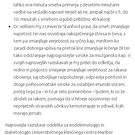
lahko ena minuta smeha primerja z desetimi minutami
vadbe na veslaški napravi! Verjeli ali ne, ampak naj bi v 5. do
10. minutah s smehom izgubili približno 40 kalorij!
Dr. William Fry z Univerze Stanford pravi, da smeh zmanjšuje
napetost ter nas osvobaja nakopičenega stresa in besa, s
tem pa zmanjšuje verjetnost za srčno kap, medtem ko
zaradi dobrega vpliva na pretok krvi zmanjšuje krčenje žil ter
tako odstranjuje najpogostejše vzroke za možgansko kap. V
svojih najnovejših raziskavah je Fry prišel do odkritja, da
redno in pogosto smejanje zmanjšuje verjetnost za rakava
obolenja, saj izboljšuje razpoloženje, odpravlja potrtost in
druge psihosomatske vzroke za oslabljen imunski sistem,
poleg tega pa – in to je zelo pomembno – ljudem, ki so že
zboleli za rakom, pomaga da si hitreje opomorejo od
neprijetnih stranskih učinkov kemoterapije in zdravil, ki jih
morajo jemati.
-Najnovejše raziskave oddelka za endokrinologijo in
diabetologijo Univerzitetnega kliničnega centra Maribor