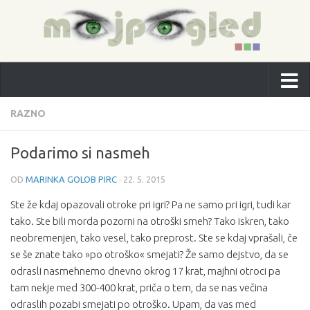
RAZNO
Podarimo si nasmeh
OD
MARINKA GOLOB PIRC
·
22. 5. 2015
Ste že kdaj opazovali otroke pri igri? Pa ne samo pri igri, tudi kar
tako. Ste bili morda pozorni na otroški smeh? Tako iskren, tako
neobremenjen, tako vesel, tako preprost. Ste se kdaj vprašali, če
se še znate tako »po otroško« smejati? Že samo dejstvo, da se
odrasli nasmehnemo dnevno okrog 17 krat, majhni otroci pa
tam nekje med 300-400 krat, priča o tem, da se nas večina
odraslih pozabi smejati po otroško. Upam, da vas med