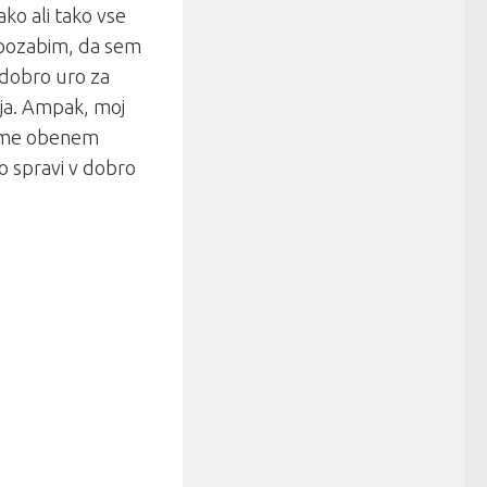
ko ali tako vse
 pozabim, da sem
 dobro uro za
nja. Ampak, moj
a me obenem
no spravi v dobro