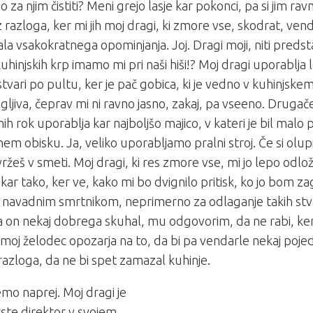
jo za njim čistiti? Meni grejo lasje kar pokonci, pa si jim ra
z razloga, ker mi jih moj dragi, ki zmore vse, skodrat, ve
ala vsakokratnega opominjanja. Joj. Dragi moji, niti predsta
kuhinjskih krp imamo mi pri naši hiši!? Moj dragi uporablja l
 stvari po pultu, ker je pač gobica, ki je vedno v kuhinjskem
ljiva, čeprav mi ni ravno jasno, zakaj, pa vseeno. Drugače
h rok uporablja kar najboljšo majico, v kateri je bil malo
em obisku. Ja, veliko uporabljamo pralni stroj. Če si olup
vržeš v smeti. Moj dragi, ki res zmore vse, mi jo lepo odl
, kar tako, ker ve, kako mi bo dvignilo pritisk, ko jo bom z
 navadnim smrtnikom, neprimerno za odlaganje takih stva
a on nekaj dobrega skuhal, mu odgovorim, da ne rabi, ker
moj želodec opozarja na to, da bi pa vendarle nekaj pojede
azloga, da ne bi spet zamazal kuhinje.
mo naprej. Moj dragi je
ste direktor v svojem