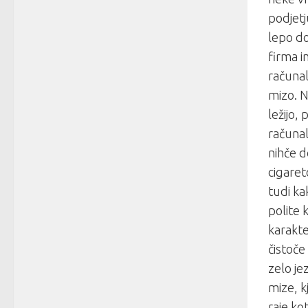
podjetj
lepo d
firma 
računal
mizo. N
ležijo,
računal
nihče d
cigaret
tudi ka
polite 
karakte
čistoče
zelo je
mize, k
raje ko