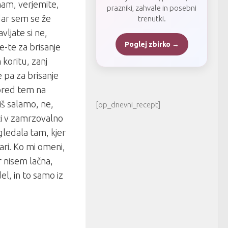
vnam, verjemite,
prazniki, zahvale in posebni
ndar sem se že
trenutki.
vljate si ne,
Poglej zbirko →
e-te za brisanje
 koritu, zanj
 pa za brisanje
 pred tem na
iš salamo, ne,
[op_dnevni_recept]
oži v zamrzovalno
agledala tam, kjer
ri. Ko mi omeni,
 nisem lačna,
l, in to samo iz