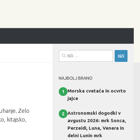
Išči:
NAJBOLJ BRANO
Morska cvetača in ocvrto
1
jajce
uhanje. Zelo
Astronomski dogodki v
2
o, kitajsko,
avgustu 2026: mrk Sonca,
Perzeidi, Luna, Venera in
delni Lunin mrk