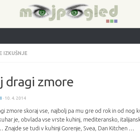
E IZKUŠNJE
j dragi zmore
I
·
10. 4. 2014
gi zmore skoraj vse, najbolj pa mu gre od rok in od nog k
uhar je, obvlada vse vrste kuhinj, mediteransko, italijansk
… Znajde se tudi v kuhinji Gorenje, Svea, Dan Kitchen …