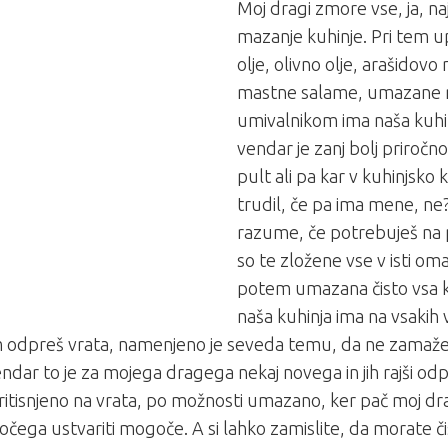
Moj dragi zmore vse, ja, n
mazanje kuhinje. Pri tem 
olje, olivno olje, arašidov
mastne salame, umazane 
umivalnikom ima naša kuhin
vendar je zanj bolj priročno
pult ali pa kar v kuhinjsko k
trudil, če pa ima mene, ne
razume, če potrebuješ na 
so te zložene vse v isti oma
potem umazana čisto vsa k
naša kuhinja ima na vsakih v
 odpreš vrata, namenjeno je seveda temu, da ne zamažeš 
endar to je za mojega dragega nekaj novega in jih rajši odpi
ritisnjeno na vrata, po možnosti umazano, ker pač moj dr
ega ustvariti mogoče. A si lahko zamislite, da morate čis