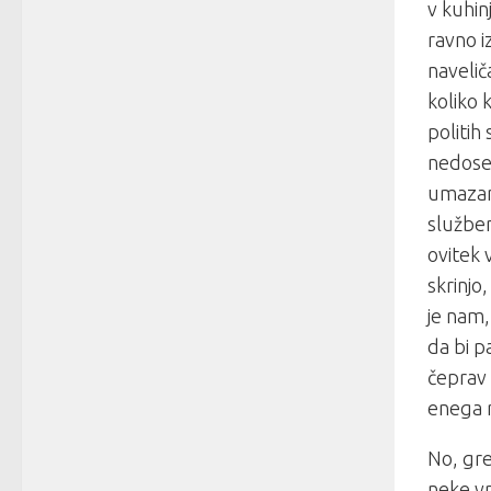
v kuhin
ravno i
navelič
koliko 
politih
nedoseg
umazani
služben
ovitek 
skrinjo
je nam,
da bi p
čeprav 
enega r
No, gre
neke vr