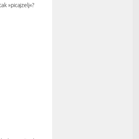
tak »picajzelj«?