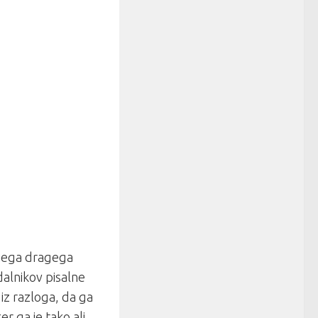
mojega dragega
dalnikov pisalne
iz razloga, da ga
r ga je tako ali