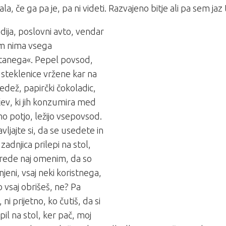
la, če ga pa je, pa ni videti. Razvajeno bitje ali pa sem jaz 
dija, poslovni avto, vendar
am nima vsega
htanega«. Pepel povsod,
steklenice vržene kar na
sedež, papirčki čokoladic,
ev, ki jih konzumira med
o potjo, ležijo vsepovsod.
vljajte si, da se usedete in
zadnjica prilepi na stol,
ede naj omenim, da so
njeni, vsaj neki koristnega,
ko vsaj obrišeš, ne? Pa
ni prijetno, ko čutiš, da si
pil na stol, ker pač, moj