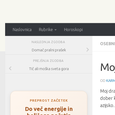
Naslovnica
Rubrike
Horoskopi
NASLEDNJA ZGODBA
OSEBN
Domač pralni prašek
PREJŠNJA ZGODBA
Mo
Tič ali moška sveta gora
OD
KARM
Moj dra
dober k
PREPROST ZAČETEK
azijsko
Do več energije in