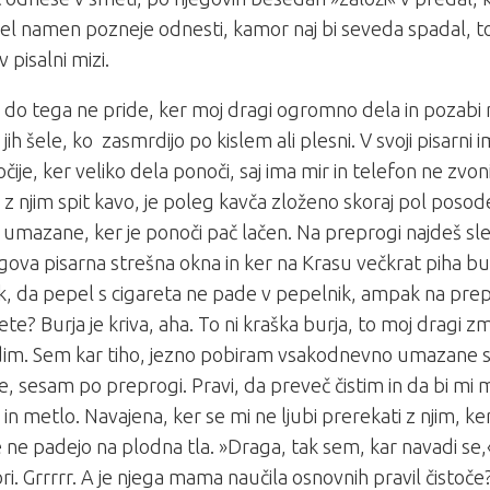
el namen pozneje odnesti, kamor naj bi seveda spadal, to
 pisalni mizi.
do tega ne pride, ker moj dragi ogromno dela in pozabi 
jih šele, ko zasmrdijo po kislem ali plesni. V svoji pisarni i
čije, ker veliko dela ponoči, saj ima mir in telefon ne zvoni
z njim spit kavo, je poleg kavča zloženo skoraj pol posode
umazane, ker je ponoči pač lačen. Na preprogi najdeš sle
gova pisarna strešna okna in ker na Krasu večkrat piha bur
k, da pepel s cigareta ne pade v pepelnik, ampak na pre
e? Burja je kriva, aha. To ni kraška burja, to moj dragi z
im. Sem kar tiho, jezno pobiram vsakodnevno umazane s
e, sesam po preprogi. Pravi, da preveč čistim in da bi mi m
 in metlo. Navajena, ker se mi ne ljubi prerekati z njim, ker
ne padejo na plodna tla. »Draga, tak sem, kar navadi se,«
i. Grrrrr. A je njega mama naučila osnovnih pravil čistoče?