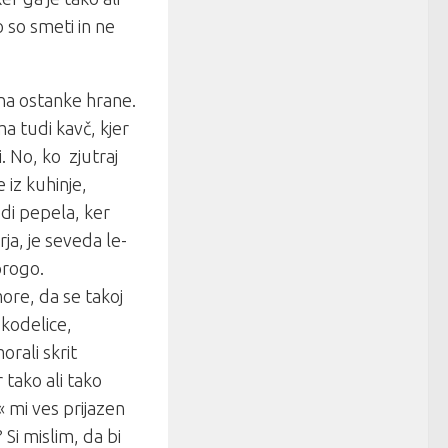
 so smeti in ne
na ostanke hrane.
ma tudi kavč, kjer
. No, ko zjutraj
 iz kuhinje,
di pepela, ker
ja, je seveda le-
progo.
more, da se takoj
kodelice,
orali skrit
 tako ali tako
 mi ves prijazen
 Si mislim, da bi