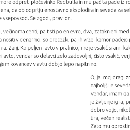
more odpreti pločevinko Redbulla in mu pač ta pade iz rok
ena, da ob odprtju enostavno eksplodira in seveda za se
vsepovsod. Se zgodi, pravi on.
, večinoma centi, pa tisti po en evro, dva, zataknjeni med
da nositi v denarnici, so pretežki, pa jih vrže, kamor padejo
a. Zanj. Ko peljem avto v pralnico, me je vsakič sram, kak
i avto, vendar so delavci zelo zadovoljni, čisto vsakič, ver
jem kovancev v avtu dobijo lepo napitnino.
O, ja, moj dragi 
najboljši je seveda
Vendar, imam ga 
je življenje igra
dobro voljo, nikol
tira, večen realis
Zato mu oprostim