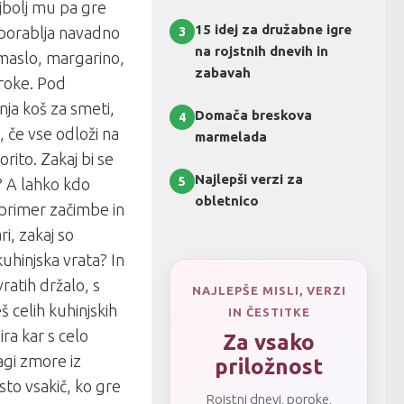
ajbolj mu pa gre
15 idej za družabne igre
uporablja navadno
3
na rojstnih dnevih in
o maslo, margarino,
zabavah
roke. Pod
ja koš za smeti,
Domača breskova
4
, če vse odloži na
marmelada
orito. Zakaj bi se
Najlepši verzi za
5
? A lahko kdo
obletnico
primer začimbe in
ri, zakaj so
uhinjska vrata? In
ratih držalo, s
NAJLEPŠE MISLI, VERZI
celih kuhinjskih
IN ČESTITKE
ra kar s celo
Za vsako
agi zmore iz
priložnost
to vsakič, ko gre
Rojstni dnevi, poroke,