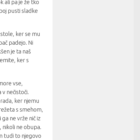
 ali pa je že tko
boj pusti sladke
 stole, ker se mu
 pač padejo. Ni
šen je ta naš
jemite, ker s
zmore vse,
 v nečistoči.
rada, ker njemu
, prežeta s smehom,
i ga ne vrže nič iz
t, nikoli ne obupa.
 tudi to njegovo