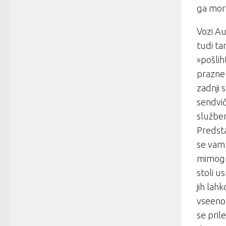
ga mora
Vozi Au
tudi t
»pošli
prazne 
zadnji 
sendvič
služben
Predsta
se vam 
mimogr
stoli us
jih lah
vseeno, 
se prile