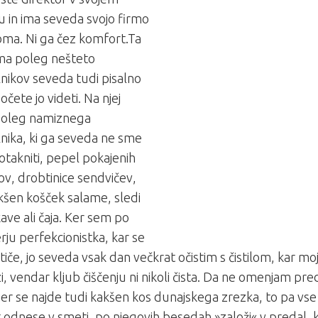
u in ima seveda svojo firmo
oma. Ni ga čez komfort.Ta
ima poleg nešteto
nikov seveda tudi pisalno
očete jo videti. Na njej
 poleg namiznega
nika, ki ga seveda ne sme
otakniti, pepel pokajenih
ov, drobtinice sendvičev,
kšen košček salame, sledi
kave ali čaja. Ker sem po
rju perfekcionistka, kar se
 tiče, jo seveda vsak dan večkrat očistim s čistilom, kar 
zi, vendar kljub čiščenju ni nikoli čista. Da ne omenjam pre
jer se najde tudi kakšen kos dunajskega zrezka, to pa vse 
t odnese v smeti, po njegovih besedah »založi« v predal, ke