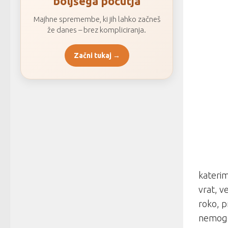
boljšega počutja
Majhne spremembe, ki jih lahko začneš
že danes – brez kompliciranja.
Začni tukaj →
katerim
vrat, v
roko, p
nemogoč