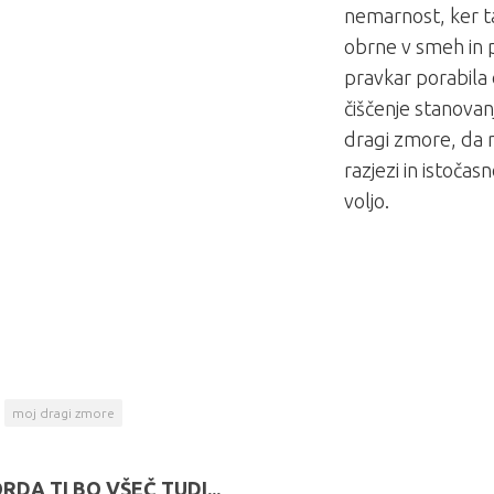
nemarnost, ker ta
obrne v smeh in
pravkar porabila
čiščenje stanova
dragi zmore, d
razjezi in istočas
voljo.
moj dragi zmore
RDA TI BO VŠEČ TUDI...