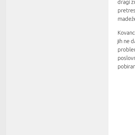
dragi z
pretres
madeže 
Kovanci
jih ne 
problem
poslovn
pobiran