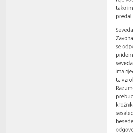
tako im
predal v
Seveda 
Zavoha 
se odpo
pridem 
seveda 
ima nje
ta vzro
Razumet
prebud
krožnik
sesalec
besede 
odgovor