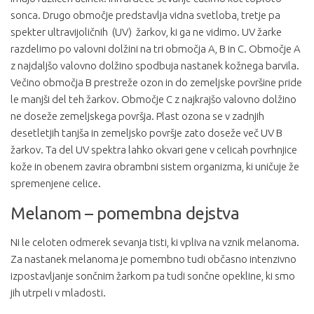
sonca. Drugo območje predstavlja vidna svetloba, tretje pa
spekter ultravijoličnih (UV) žarkov, ki ga ne vidimo. UV žarke
razdelimo po valovni dolžini na tri območja A, B in C. Območje A
z najdaljšo valovno dolžino spodbuja nastanek kožnega barvila.
Večino območja B prestreže ozon in do zemeljske površine pride
le manjši del teh žarkov. Območje C z najkrajšo valovno dolžino
ne doseže zemeljskega površja. Plast ozona se v zadnjih
desetletjih tanjša in zemeljsko površje zato doseže več UV B
žarkov. Ta del UV spektra lahko okvari gene v celicah povrhnjice
kože in obenem zavira obrambni sistem organizma, ki uničuje že
spremenjene celice.
Melanom – pomembna dejstva
Ni le celoten odmerek sevanja tisti, ki vpliva na vznik melanoma.
Za nastanek melanoma je pomembno tudi občasno intenzivno
izpostavljanje sončnim žarkom pa tudi sončne opekline, ki smo
jih utrpeli v mladosti.