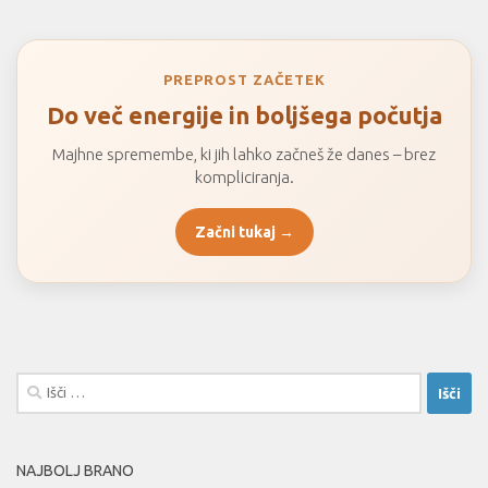
PREPROST ZAČETEK
Do več energije in boljšega počutja
Majhne spremembe, ki jih lahko začneš že danes – brez
kompliciranja.
Začni tukaj →
Išči:
NAJBOLJ BRANO