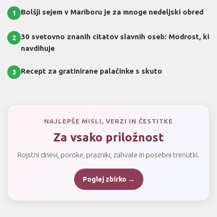
Bolšji sejem v Mariboru je za mnoge nedeljski obred
1
30 svetovno znanih citatov slavnih oseb: Modrost, ki
2
navdihuje
Recept za gratinirane palačinke s skuto
3
NAJLEPŠE MISLI, VERZI IN ČESTITKE
Za vsako priložnost
Rojstni dnevi, poroke, prazniki, zahvale in posebni trenutki.
Poglej zbirko →