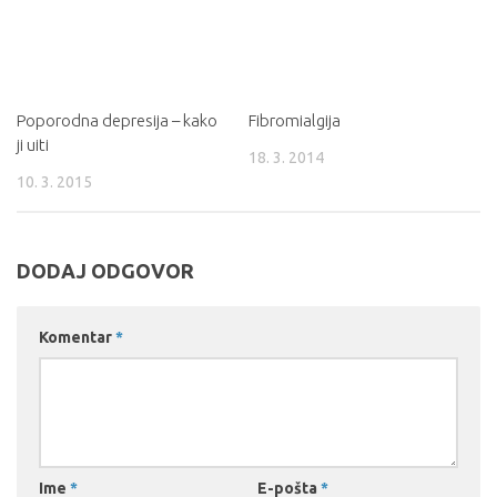
Poporodna depresija – kako
Fibromialgija
ji uiti
18. 3. 2014
10. 3. 2015
DODAJ ODGOVOR
Komentar
*
Ime
*
E-pošta
*