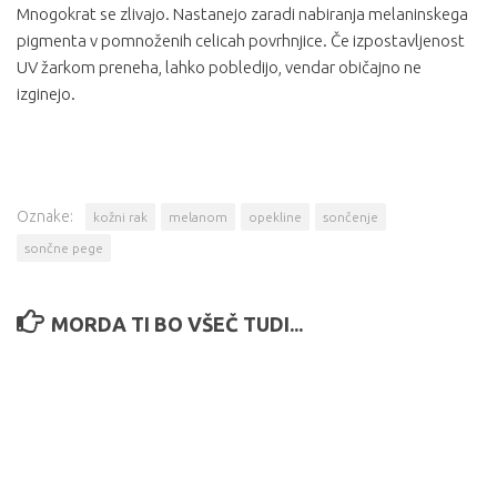
Mnogokrat se zlivajo. Nastanejo zaradi nabiranja melaninskega
pigmenta v pomnoženih celicah povrhnjice. Če izpostavljenost
UV žarkom preneha, lahko pobledijo, vendar običajno ne
izginejo.
Oznake:
kožni rak
melanom
opekline
sončenje
sončne pege
MORDA TI BO VŠEČ TUDI...