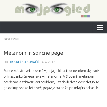
BOLEZNI
Melanom in sončne pege
OD
DR. SREČKO KOVAČIČ
·
4. 4. 2017
Sonce kot vir svetlobe in življenja je hkrati pomemben dejavnik
pri nastanku črnega raka – melanoma. V Sloveniji melanom
predstavlja zdravstveni problem, v zadnjih dveh desetletjih se
ga odkrije vsako leto več, pojavlja pa se že pri mlajših odraslih.