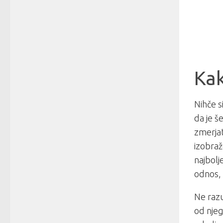
Kak
Nihče si
da je š
zmerjat
izobraž
najbolj
odnos, t
Ne razu
od njeg