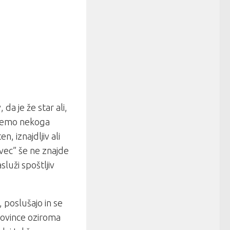
 da je že star ali,
moremo nekoga
, iznajdljiv ali
avec” še ne znajde
služi spoštljiv
poslušajo in se
novince oziroma