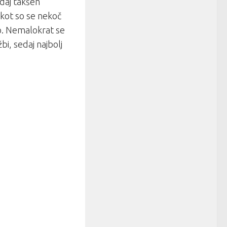
kdaj takšen
, kot so se nekoč
jo. Nemalokrat se
bi, sedaj najbolj