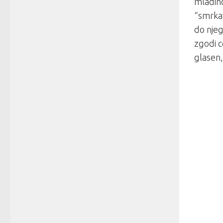
mladino
“smrkav
do njeg
zgodi c
glasen,