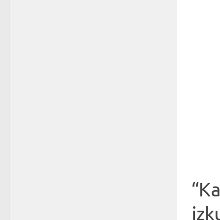
“Ka
izk