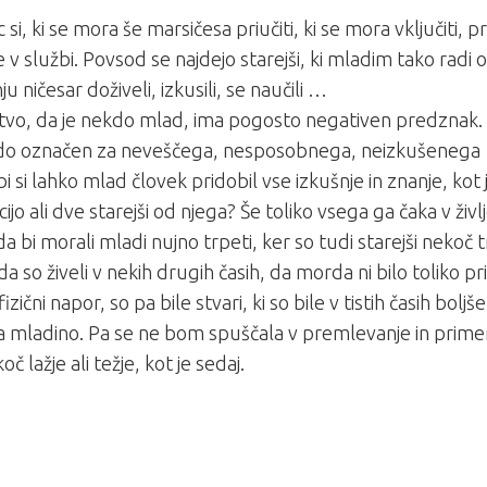
si, ki se mora še marsičesa priučiti, ki se mora vključiti, pri
e v službi. Povsod se najdejo starejši, ki mladim tako radi o
nju ničesar doživeli, izkusili, se naučili …
tvo, da je nekdo mlad, ima pogosto negativen predznak. Z
do označen za neveščega, nesposobnega, neizkušenega
bi si lahko mlad človek pridobil vse izkušnje in znanje, kot j
ijo ali dve starejši od njega? Še toliko vsega ga čaka v živ
a bi morali mladi nujno trpeti, ker so tudi starejši nekoč t
 da so živeli v nekih drugih časih, da morda ni bilo toliko p
 fizični napor, so pa bile stvari, ki so bile v tistih časih boljše
a mladino. Pa se ne bom spuščala v premlevanje in primerj
oč lažje ali težje, kot je sedaj.