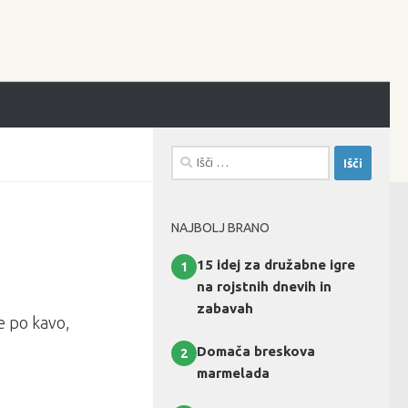
Išči:
NAJBOLJ BRANO
15 idej za družabne igre
1
na rojstnih dnevih in
zabavah
te po kavo,
Domača breskova
2
marmelada