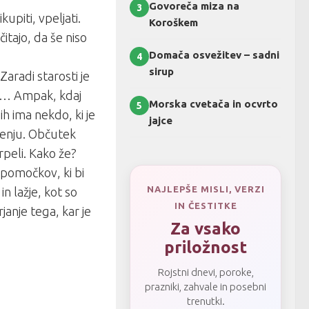
Govoreča miza na
3
kupiti, vpeljati.
Koroškem
čitajo, da še niso
Domača osvežitev – sadni
4
sirup
aradi starosti je
 … Ampak, kdaj
Morska cvetača in ocvrto
5
ih ima nekdo, ki je
jajce
ljenju. Občutek
rpeli. Kako že?
ripomočkov, ki bi
NAJLEPŠE MISLI, VERZI
 in lažje, kot so
IN ČESTITKE
anje tega, kar je
Za vsako
priložnost
Rojstni dnevi, poroke,
prazniki, zahvale in posebni
trenutki.