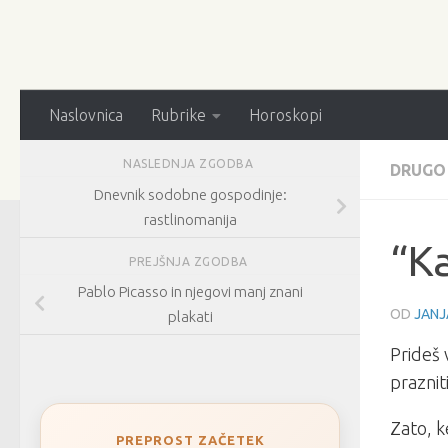
Naslovnica
Rubrike
Horoskopi
NASLEDNJA ZGODBA
DRUGO
Dnevnik sodobne gospodinje:
rastlinomanija
“Ka
PREJŠNJA ZGODBA
Pablo Picasso in njegovi manj znani
OD
JANJ
plakati
Prideš 
praznit
Zato, ke
PREPROST ZAČETEK