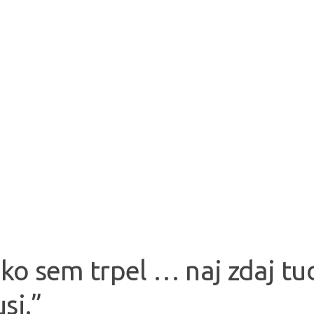
ko sem trpel … naj zdaj tud
usi.”