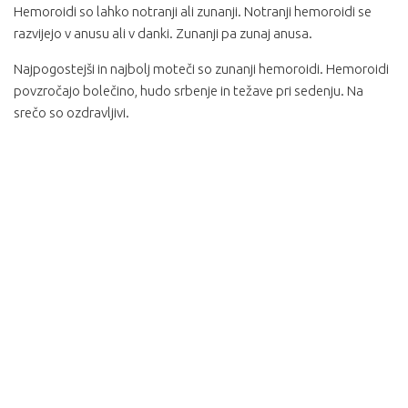
Hemoroidi so lahko notranji ali zunanji. Notranji hemoroidi se
razvijejo v anusu ali v danki. Zunanji pa zunaj anusa.
Najpogostejši in najbolj moteči so zunanji hemoroidi. Hemoroidi
povzročajo bolečino, hudo srbenje in težave pri sedenju. Na
srečo so ozdravljivi.