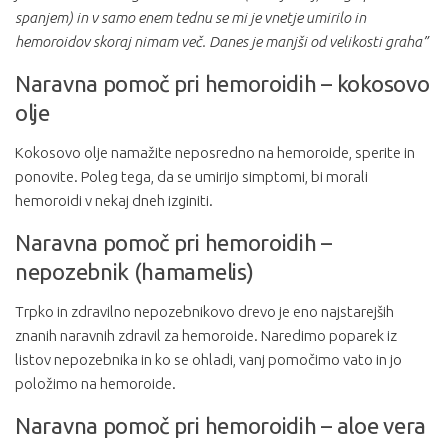
spanjem) in v samo enem tednu se mi je vnetje umirilo in
hemoroidov skoraj nimam več. Danes je manjši od velikosti graha”
Naravna pomoč pri hemoroidih – kokosovo
olje
Kokosovo olje namažite neposredno na hemoroide, sperite in
ponovite. Poleg tega, da se umirijo simptomi, bi morali
hemoroidi v nekaj dneh izginiti.
Naravna pomoč pri hemoroidih –
nepozebnik (hamamelis)
Trpko in zdravilno nepozebnikovo drevo je eno najstarejših
znanih naravnih zdravil za hemoroide. Naredimo poparek iz
listov nepozebnika in ko se ohladi, vanj pomočimo vato in jo
položimo na hemoroide.
Naravna pomoč pri hemoroidih – aloe vera