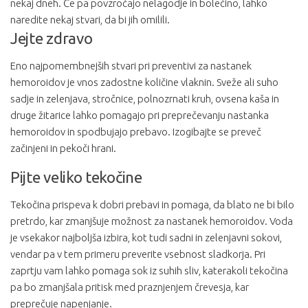
nekaj dneh. Če pa povzročajo nelagodje in bolečino, lahko
naredite nekaj stvari, da bi jih omilili.
Jejte zdravo
Eno najpomembnejših stvari pri preventivi za nastanek
hemoroidov je vnos zadostne količine vlaknin. Sveže ali suho
sadje in zelenjava, stročnice, polnozrnati kruh, ovsena kaša in
druge žitarice lahko pomagajo pri preprečevanju nastanka
hemoroidov in spodbujajo prebavo. Izogibajte se preveč
začinjeni in pekoči hrani.
Pijte veliko tekočine
Tekočina prispeva k dobri prebavi in pomaga, da blato ne bi bilo
pretrdo, kar zmanjšuje možnost za nastanek hemoroidov. Voda
je vsekakor najboljša izbira, kot tudi sadni in zelenjavni sokovi,
vendar pa v tem primeru preverite vsebnost sladkorja. Pri
zaprtju vam lahko pomaga sok iz suhih sliv, katerakoli tekočina
pa bo zmanjšala pritisk med praznjenjem črevesja, kar
preprečuje napenjanje.