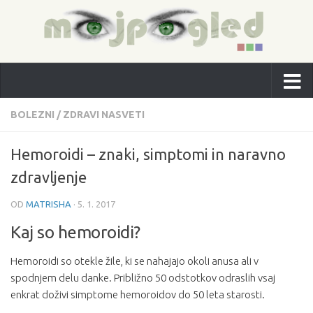
BOLEZNI
/
ZDRAVI NASVETI
Hemoroidi – znaki, simptomi in naravno
zdravljenje
OD
MATRISHA
·
5. 1. 2017
Kaj so hemoroidi?
Hemoroidi so otekle žile, ki se nahajajo okoli anusa ali v
spodnjem delu danke. Približno 50 odstotkov odraslih vsaj
enkrat doživi simptome hemoroidov do 50 leta starosti.