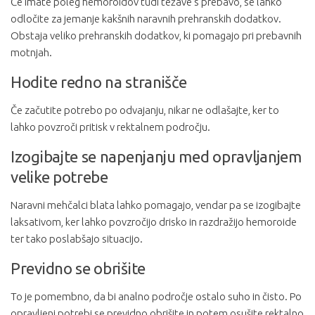
Če imate poleg hemoroidov tudi težave s prebavo, se lahko
odločite za jemanje kakšnih naravnih prehranskih dodatkov.
Obstaja veliko prehranskih dodatkov, ki pomagajo pri prebavnih
motnjah.
Hodite redno na stranišče
Če začutite potrebo po odvajanju, nikar ne odlašajte, ker to
lahko povzroči pritisk v rektalnem področju.
Izogibajte se napenjanju med opravljanjem
velike potrebe
Naravni mehčalci blata lahko pomagajo, vendar pa se izogibajte
laksativom, ker lahko povzročijo drisko in razdražijo hemoroide
ter tako poslabšajo situacijo.
Previdno se obrišite
To je pomembno, da bi analno področje ostalo suho in čisto. Po
opravljeni potrebi se previdno obrišite in potem osušite rektalno