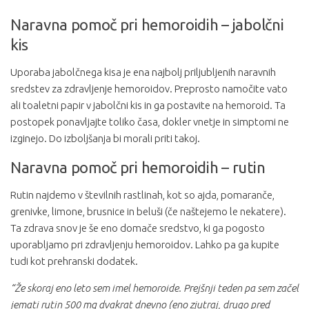
Naravna pomoč pri hemoroidih – jabolčni
kis
Uporaba jabolčnega kisa je ena najbolj priljubljenih naravnih
sredstev za zdravljenje hemoroidov. Preprosto namočite vato
ali toaletni papir v jabolčni kis in ga postavite na hemoroid. Ta
postopek ponavljajte toliko časa, dokler vnetje in simptomi ne
izginejo. Do izboljšanja bi morali priti takoj.
Naravna pomoč pri hemoroidih – rutin
Rutin najdemo v številnih rastlinah, kot so ajda, pomaranče,
grenivke, limone, brusnice in beluši (če naštejemo le nekatere).
Ta zdrava snov je še eno domače sredstvo, ki ga pogosto
uporabljamo pri zdravljenju hemoroidov. Lahko pa ga kupite
tudi kot prehranski dodatek.
“Že skoraj eno leto sem imel hemoroide. Prejšnji teden pa sem začel
jemati rutin 500 mg dvakrat dnevno (eno zjutraj, drugo pred