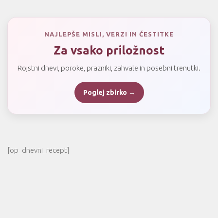
NAJLEPŠE MISLI, VERZI IN ČESTITKE
Za vsako priložnost
Rojstni dnevi, poroke, prazniki, zahvale in posebni trenutki.
Poglej zbirko →
[op_dnevni_recept]