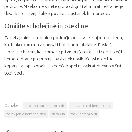
področje. Nikakor ne smete grobo drgniti ali iritirati rektalnega
tkiva, ker draženje lahko povzroči nastanek hemoroidov.
Omilite si bolečine in otekline
Za nekaj minut na analno področje postavite majhen kos ledu,
kar lahko pomaga zmanjšati bolečine in otekline. Poskušajte
sedeti na blazini, kar pomaga pri zmanjšanju oteklin obstoječih
hemoroidov in preprečuje nastanek novih. Koristno je tudi
kopanje v topli kopeli ali sedeča kopel nekajkrat dnevno v čisti,
topli vodi.
Oznake:
kako zdraviti hemoroide
naravno nad hemoroide
zdravljenje hemoroidov
zlata žila
znaki hemoroidi