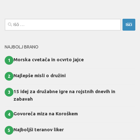
Išči:
NAJBOLJ BRANO
Morska cvetača in ocvrto jajce
1
Najlepše misli o družini
2
15 idej za družabne igre na rojstnih dnevih in
3
zabavah
Govoreča miza na Koroškem
4
Najboljši teranov liker
5