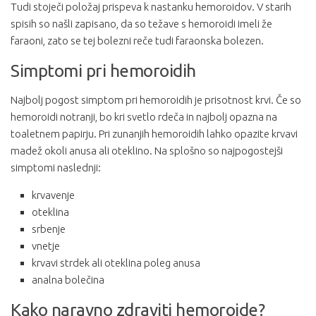
Tudi stoječi položaj prispeva k nastanku hemoroidov. V starih
spisih so našli zapisano, da so težave s hemoroidi imeli že
faraoni, zato se tej bolezni reče tudi faraonska bolezen.
Simptomi pri hemoroidih
Najbolj pogost simptom pri hemoroidih je prisotnost krvi. Če so
hemoroidi notranji, bo kri svetlo rdeča in najbolj opazna na
toaletnem papirju. Pri zunanjih hemoroidih lahko opazite krvavi
madež okoli anusa ali oteklino. Na splošno so najpogostejši
simptomi naslednji:
krvavenje
oteklina
srbenje
vnetje
krvavi strdek ali oteklina poleg anusa
analna bolečina
Kako naravno zdraviti hemoroide?