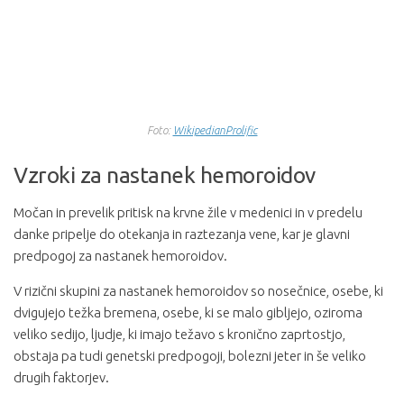
Foto:
WikipedianProlific
Vzroki za nastanek hemoroidov
Močan in prevelik pritisk na krvne žile v medenici in v predelu
danke pripelje do otekanja in raztezanja vene, kar je glavni
predpogoj za nastanek hemoroidov.
V rizični skupini za nastanek hemoroidov so nosečnice, osebe, ki
dvigujejo težka bremena, osebe, ki se malo gibljejo, oziroma
veliko sedijo, ljudje, ki imajo težavo s kronično zaprtostjo,
obstaja pa tudi genetski predpogoji, bolezni jeter in še veliko
drugih faktorjev.