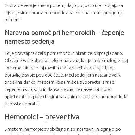
Tudi aloe vera je znana po tem, da jo pogosto uporabljajo za
lajšanje simptomov hemoroidov na enak način kot pri zgornjih
primerih.
Naravna pomoč pri hemoroidih – čepenje
namesto sedenja
To je pravzaprav zelo pomembno in hkrati zelo spregledano.
Običajne wc školjke so zelo nenaravne, kar je lahko razlog, zakaj
so hemoroidi v manj razvitih državah zelo redki, kjer ljudje
opravljajo svoje potrebe čepe. Med sedenjem nastane velik
pritisk na danko, medtem ko se mišice puborectalis med
čepenjem sprostijo in danka zravna. Ta nasvet bi morali
upoštevati skupaj z drugimi naravnimi sredstvi za hemoroide, ki
jih boste uporabili.
Hemoroidi – preventiva
Simptomi hemoroidov običajno niso intenzivni in izginejo po