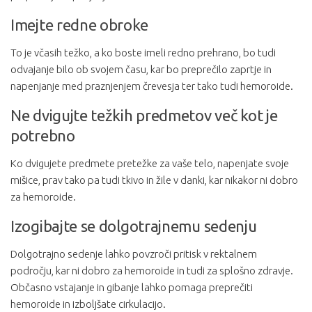
Imejte redne obroke
To je včasih težko, a ko boste imeli redno prehrano, bo tudi
odvajanje bilo ob svojem času, kar bo preprečilo zaprtje in
napenjanje med praznjenjem črevesja ter tako tudi hemoroide.
Ne dvigujte težkih predmetov več kot je
potrebno
Ko dvigujete predmete pretežke za vaše telo, napenjate svoje
mišice, prav tako pa tudi tkivo in žile v danki, kar nikakor ni dobro
za hemoroide.
Izogibajte se dolgotrajnemu sedenju
Dolgotrajno sedenje lahko povzroči pritisk v rektalnem
področju, kar ni dobro za hemoroide in tudi za splošno zdravje.
Občasno vstajanje in gibanje lahko pomaga preprečiti
hemoroide in izboljšate cirkulacijo.