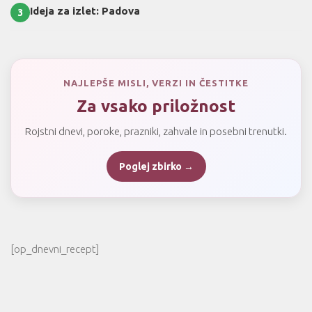
Ideja za izlet: Padova
3
NAJLEPŠE MISLI, VERZI IN ČESTITKE
Za vsako priložnost
Rojstni dnevi, poroke, prazniki, zahvale in posebni trenutki.
Poglej zbirko →
[op_dnevni_recept]