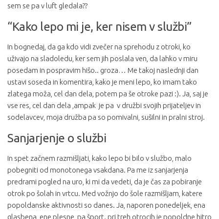
sem se pa v luft gledala??
“Kako lepo mi je, ker nisem v službi”
In bognedaj, da ga kdo vidi zvečer na sprehodu z otroki, ko
uživajo na sladoledu, ker sem jih poslala ven, da lahko v miru
posedam in pospravim hišo.. groza… Me takoj naslednji dan
ustavi soseda in komentira, kako je meni lepo, ko imam tako
zlatega moža, cel dan dela, potem pa še otroke pazi :). Ja, saj je
vse res, cel dan dela ,ampak je pa v družbi svojih prijateljev in
sodelavcev, moja družba pa so pomivalni, sušilni in pralni stroj.
Sanjarjenje o službi
In spet začnem razmišljati, kako lepo bi bilo v službo, malo
pobegniti od monotonega vsakdana. Pa me iz sanjarjenja
predrami pogled na uro, ki mi da vedeti, da je čas za pobiranje
otrok po šolah in vrtcu. Med vožnjo do šole razmišljam, katere
popoldanske aktivnosti so danes. Ja, naporen ponedeljek, ena
glasbena, ene plesne, pa šport. pri treh otrocih je popoldne hitro