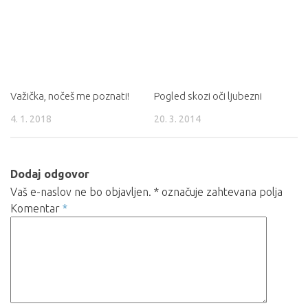
Važička, nočeš me poznati!
Pogled skozi oči ljubezni
4. 1. 2018
20. 3. 2014
Dodaj odgovor
Vaš e-naslov ne bo objavljen.
*
označuje zahtevana polja
Komentar
*