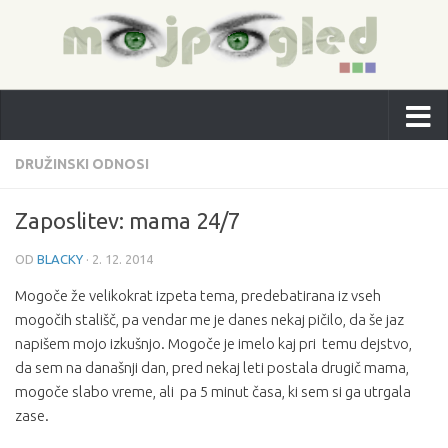
DRUŽINSKI ODNOSI
Zaposlitev: mama 24/7
OD
BLACKY
·
2. 12. 2014
Mogoče že velikokrat izpeta tema, predebatirana iz vseh
mogočih stališč, pa vendar me je danes nekaj pičilo, da še jaz
napišem mojo izkušnjo. Mogoče je imelo kaj pri temu dejstvo,
da sem na današnji dan, pred nekaj leti postala drugič mama,
mogoče slabo vreme, ali pa 5 minut časa, ki sem si ga utrgala
zase.