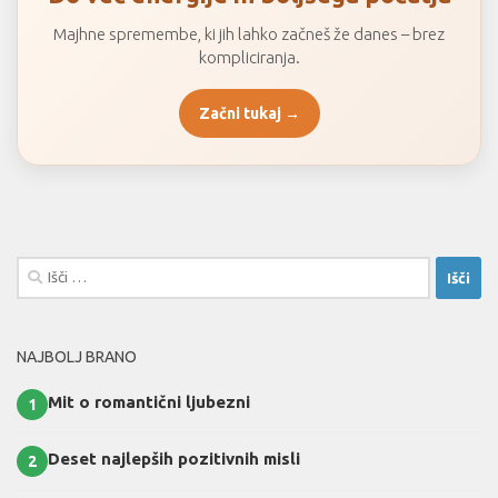
Majhne spremembe, ki jih lahko začneš že danes – brez
kompliciranja.
Začni tukaj →
Išči:
NAJBOLJ BRANO
Mit o romantični ljubezni
1
Deset najlepših pozitivnih misli
2