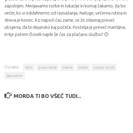
zapolnjen. Menjavamo torbe in lokacije in komaj čakamo, da bo
večer, ko si oddahnemo od razvažanja. Naloge, večerna rutina in
dneva je konec. Ko napoči čas zame, se že zdavnaj preveč
utrujena, da bi dejansko kaj počela. Postelja je preveč mamljiva.
In kje potem človek najde še čas za plačano službo? 🙂
Oznake:
delo
gospodinja
mama
služba
vzgoja otrok
zaposlitev
MORDA TI BO VŠEČ TUDI...