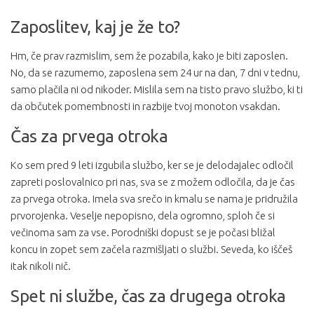
Zaposlitev, kaj je že to?
Hm, če prav razmislim, sem že pozabila, kako je biti zaposlen.
No, da se razumemo, zaposlena sem 24 ur na dan, 7 dni v tednu,
samo plačila ni od nikoder. Mislila sem na tisto pravo službo, ki ti
da občutek pomembnosti in razbije tvoj monoton vsakdan.
Čas za prvega otroka
Ko sem pred 9 leti izgubila službo, ker se je delodajalec odločil
zapreti poslovalnico pri nas, sva se z možem odločila, da je čas
za prvega otroka. Imela sva srečo in kmalu se nama je pridružila
prvorojenka. Veselje nepopisno, dela ogromno, sploh če si
večinoma sam za vse. Porodniški dopust se je počasi bližal
koncu in zopet sem začela razmišljati o službi. Seveda, ko iščeš
itak nikoli nič.
Spet ni službe, čas za drugega otroka