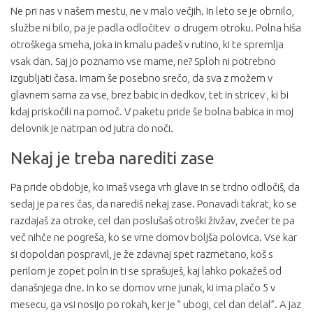
Ne pri nas v našem mestu, ne v malo večjih. In leto se je obrnilo,
službe ni bilo, pa je padla odločitev o drugem otroku. Polna hiša
otroškega smeha, joka in kmalu padeš v rutino, ki te spremlja
vsak dan. Saj jo poznamo vse mame, ne? Sploh ni potrebno
izgubljati časa. Imam še posebno srečo, da sva z možem v
glavnem sama za vse, brez babic in dedkov, tet in stricev , ki bi
kdaj priskočili na pomoč. V paketu pride še bolna babica in moj
delovnik je natrpan od jutra do noči.
Nekaj je treba narediti zase
Pa pride obdobje, ko imaš vsega vrh glave in se trdno odločiš, da
sedaj je pa res čas, da narediš nekaj zase. Ponavadi takrat, ko se
razdajaš za otroke, cel dan poslušaš otroški živžav, zvečer te pa
več nihče ne pogreša, ko se vrne domov boljša polovica. Vse kar
si dopoldan pospravil, je že zdavnaj spet razmetano, koš s
perilom je zopet poln in ti se sprašuješ, kaj lahko pokažeš od
današnjega dne. In ko se domov vrne junak, ki ima plačo 5 v
mesecu, ga vsi nosijo po rokah, ker je ” ubogi, cel dan delal”. A jaz