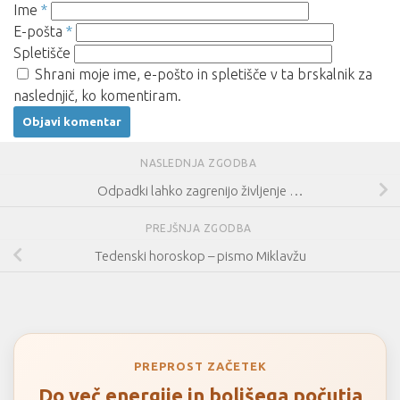
Ime
*
E-pošta
*
Spletišče
Shrani moje ime, e-pošto in spletišče v ta brskalnik za
naslednjič, ko komentiram.
NASLEDNJA ZGODBA
Odpadki lahko zagrenijo življenje …
PREJŠNJA ZGODBA
Tedenski horoskop – pismo Miklavžu
PREPROST ZAČETEK
Do več energije in boljšega počutja