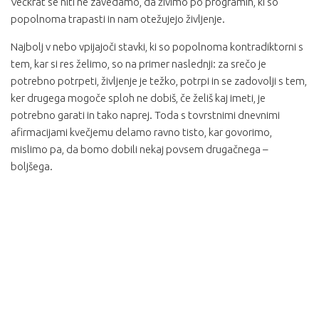
Večkrat se niti ne zavedamo, da živimo po programih, ki so
popolnoma trapasti in nam otežujejo življenje.
Najbolj v nebo vpijajoči stavki, ki so popolnoma kontradiktorni s
tem, kar si res želimo, so na primer naslednji: za srečo je
potrebno potrpeti, življenje je težko, potrpi in se zadovolji s tem,
ker drugega mogoče sploh ne dobiš, če želiš kaj imeti, je
potrebno garati in tako naprej. Toda s tovrstnimi dnevnimi
afirmacijami kvečjemu delamo ravno tisto, kar govorimo,
mislimo pa, da bomo dobili nekaj povsem drugačnega –
boljšega.