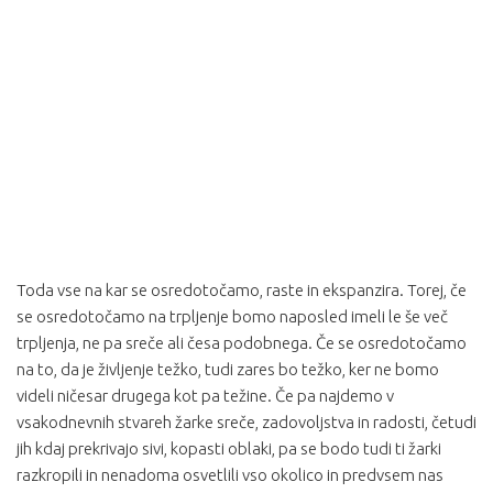
Toda vse na kar se osredotočamo, raste in ekspanzira. Torej, če
se osredotočamo na trpljenje bomo naposled imeli le še več
trpljenja, ne pa sreče ali česa podobnega. Če se osredotočamo
na to, da je življenje težko, tudi zares bo težko, ker ne bomo
videli ničesar drugega kot pa težine. Če pa najdemo v
vsakodnevnih stvareh žarke sreče, zadovoljstva in radosti, četudi
jih kdaj prekrivajo sivi, kopasti oblaki, pa se bodo tudi ti žarki
razkropili in nenadoma osvetlili vso okolico in predvsem nas