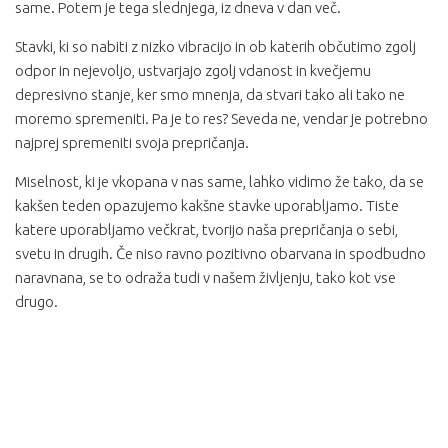
same. Potem je tega slednjega, iz dneva v dan več.
Stavki, ki so nabiti z nizko vibracijo in ob katerih občutimo zgolj
odpor in nejevoljo, ustvarjajo zgolj vdanost in kvečjemu
depresivno stanje, ker smo mnenja, da stvari tako ali tako ne
moremo spremeniti. Pa je to res? Seveda ne, vendar je potrebno
najprej spremeniti svoja prepričanja.
Miselnost, ki je vkopana v nas same, lahko vidimo že tako, da se
kakšen teden opazujemo kakšne stavke uporabljamo. Tiste
katere uporabljamo večkrat, tvorijo naša prepričanja o sebi,
svetu in drugih. Če niso ravno pozitivno obarvana in spodbudno
naravnana, se to odraža tudi v našem življenju, tako kot vse
drugo.