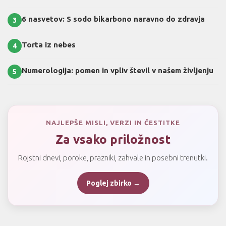
6 nasvetov: S sodo bikarbono naravno do zdravja
3
Torta iz nebes
4
Numerologija: pomen in vpliv števil v našem življenju
5
NAJLEPŠE MISLI, VERZI IN ČESTITKE
Za vsako priložnost
Rojstni dnevi, poroke, prazniki, zahvale in posebni trenutki.
Poglej zbirko →