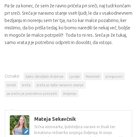
Pa še za konec, če sem že ravno pričela pri sreči, naj tudi končam
pri sreči. Sreča je naravno stanje vseh ljudi, le da v vsakodnevnem
bezljanju in norenju sem ter tja, na to kar malce pozabimo, ker
mislimo, da bo prišla tedaj, ko bomo naredili še nekaj več, boljše
in mogoče še malce potrpeli?!
Toda to ni res. Sreča je že tukaj,
samo vrata ji je potrebno odpreti in dovoliti, da vstopi.
Oznake:
kako izboljšati življenje
Ljudje
Nesmisli
pregovori
smisli
sreča
sreča je naše naravno stanje
za srečo je potrebno potrpeti
življenje
Mateja Sekavčnik
Srčna vizionarka, ljubiteljica narave in živali ter
kreativna režiserka svojega življenja, ki svojo