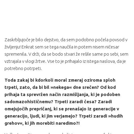
Zaskrbljujoče je bilo dejstvo, da sem podobno počela povsod v
življenju! Enkrat sem se tega naučila in potem nisem ničesar
spremenila. V drži, da se bodo stvari že rešile same po sebi, sem
vztrajala v vlogi žrtve. Vse to je prihajalo iz istega naslova, da je
potrebno potrpeti.
Toda zakaj bi kdorkoli moral zmeraj oziroma sploh
trpeti, zato, da bi bil »nekega« dne srečen? Od kod
prihaja ta sprevržen način razmišljanja, ki je podoben
sadomazohističnemu? Trpeti zaradi česa? Zaradi
omejujočih prepričanj, ki se prenašajo iz generacije v
generacijo, ljudi, ki jim verjamejo? Trpeti zaradi »hudih
grehov«, ki jih morebiti naredimo?!