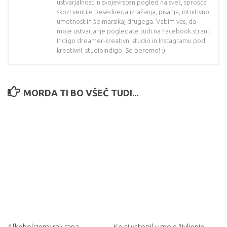
ustvarjalnost in svojevrsten pogled na svet, sprošča
skozi ventile besednega izražanja, pisanja, intuitivno
umetnost in še marsikaj drugega. Vabim vas, da
moje ustvarjanje pogledate tudi na Facebook strani:
Indigo dreamer-kreativni studio in Instagramu pod:
kreativni_studioindigo. Se beremo! :)
MORDA TI BO VŠEČ TUDI...
Alkoholizem: rak rana
Ko si vstopil v moje življenje