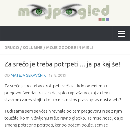
DRUGO
/
KOLUMNE
/
MOJE ZGODBE IN MISLI
Za srečo je treba potrpeti … ja pa kaj še!
OD
MATEJA SEKAVČNIK
·
12. 8. 2019
Za srečo je potrebno potrpeti, večkrat kdo omeni znan
pregovor. Vendar pa, se kdaj sploh vprašamo, kaj za tem
stavkom zares stoji in koliko nesmislov pravzaprav nosi v sebi?
Tudi sama sem se včasih ravnala po tem pregovoru in se z njim
tolažila, ko mi v življenju ni šlo ravno gladko. Te miselnosti, da je
zmeraj potrebno potrpeti, ker bo potem boljše, sem se