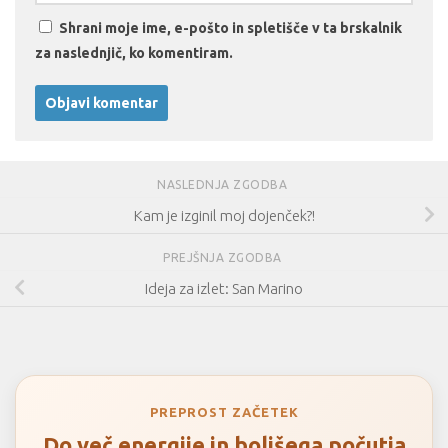
Shrani moje ime, e-pošto in spletišče v ta brskalnik
za naslednjič, ko komentiram.
NASLEDNJA ZGODBA
Kam je izginil moj dojenček?!
PREJŠNJA ZGODBA
Ideja za izlet: San Marino
PREPROST ZAČETEK
Do več energije in boljšega počutja