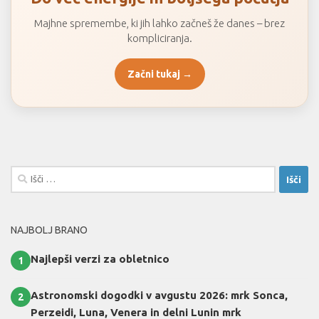
Majhne spremembe, ki jih lahko začneš že danes – brez
kompliciranja.
Začni tukaj →
Išči:
NAJBOLJ BRANO
Najlepši verzi za obletnico
1
Astronomski dogodki v avgustu 2026: mrk Sonca,
2
Perzeidi, Luna, Venera in delni Lunin mrk