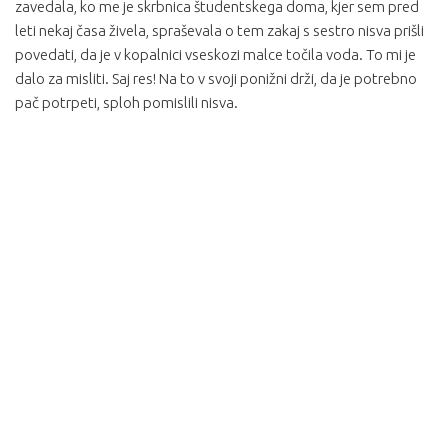
zavedala, ko me je skrbnica študentskega doma, kjer sem pred
leti nekaj časa živela, spraševala o tem zakaj s sestro nisva prišli
povedati, da je v kopalnici vseskozi malce točila voda. To mi je
dalo za misliti. Saj res! Na to v svoji ponižni drži, da je potrebno
pač potrpeti, sploh pomislili nisva.