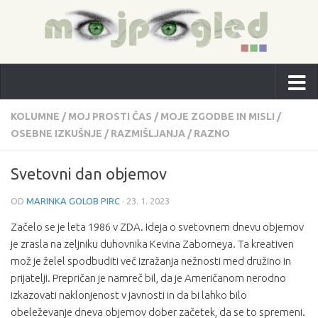
KOLUMNE
/
MOJ PROSTI ČAS
/
MOJE ZGODBE IN MISLI
/
OSEBNE IZKUŠNJE
/
RAZMIŠLJANJA
/
RAZNO
Svetovni dan objemov
OD
MARINKA GOLOB PIRC
·
23. 1. 2023
Začelo se je leta 1986 v ZDA. Ideja o svetovnem dnevu objemov
je zrasla na zeljniku duhovnika Kevina Zaborneya. Ta kreativen
mož je želel spodbuditi več izražanja nežnosti med družino in
prijatelji. Prepričan je namreč bil, da je Američanom nerodno
izkazovati naklonjenost v javnosti in da bi lahko bilo
obeleževanje dneva objemov dober začetek, da se to spremeni.