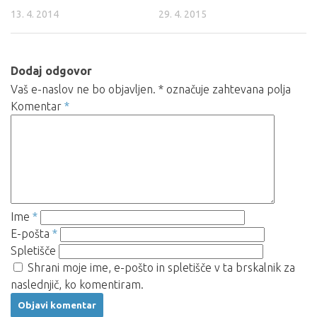
13. 4. 2014
29. 4. 2015
Dodaj odgovor
Vaš e-naslov ne bo objavljen.
*
označuje zahtevana polja
Komentar
*
Ime
*
E-pošta
*
Spletišče
Shrani moje ime, e-pošto in spletišče v ta brskalnik za
naslednjič, ko komentiram.