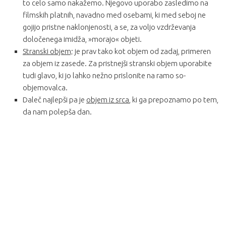
to celo samo nakažemo. Njegovo uporabo zasledimo na
filmskih platnih, navadno med osebami, ki med seboj ne
gojijo pristne naklonjenosti, a se, za voljo vzdrževanja
določenega imidža, »morajo« objeti.
Stranski objem;
je prav tako kot objem od zadaj, primeren
za objem iz zasede. Za pristnejši stranski objem uporabite
tudi glavo, ki jo lahko nežno prislonite na ramo so-
objemovalca.
Daleč najlepši pa je
objem iz srca
, ki ga prepoznamo po tem,
da nam polepša dan.