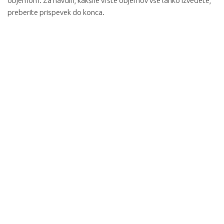
objemom. Za navdih, kakšne vrste objemov vse lahko izvedete,
preberite prispevek do konca.