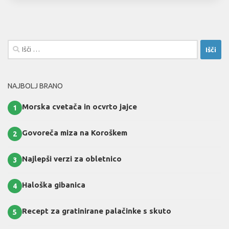
Išči:
NAJBOLJ BRANO
Morska cvetača in ocvrto jajce
1
Govoreča miza na Koroškem
2
Najlepši verzi za obletnico
3
Haloška gibanica
4
Recept za gratinirane palačinke s skuto
5