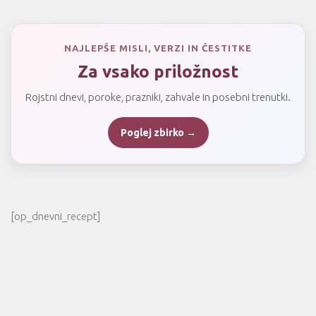
NAJLEPŠE MISLI, VERZI IN ČESTITKE
Za vsako priložnost
Rojstni dnevi, poroke, prazniki, zahvale in posebni trenutki.
Poglej zbirko →
[op_dnevni_recept]