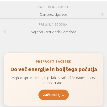
NASLEDNJA ZGODBA
Dan brez cigarete
PREJŠNJA ZGODBA
Najlepši verzi Vlada Poredoša
PREPROST ZAČETEK
Do več energije in boljšega počutja
Majhne spremembe, ki jih lahko začneš že danes – brez
kompliciranja.
Začni tukaj →