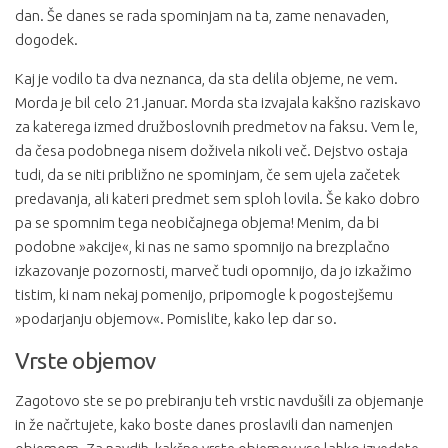
dan. Še danes se rada spominjam na ta, zame nenavaden,
dogodek.
Kaj je vodilo ta dva neznanca, da sta delila objeme, ne vem.
Morda je bil celo 21.januar. Morda sta izvajala kakšno raziskavo
za katerega izmed družboslovnih predmetov na faksu. Vem le,
da česa podobnega nisem doživela nikoli več. Dejstvo ostaja
tudi, da se niti približno ne spominjam, če sem ujela začetek
predavanja, ali kateri predmet sem sploh lovila. Še kako dobro
pa se spomnim tega neobičajnega objema! Menim, da bi
podobne »akcije«, ki nas ne samo spomnijo na brezplačno
izkazovanje pozornosti, marveč tudi opomnijo, da jo izkažimo
tistim, ki nam nekaj pomenijo, pripomogle k pogostejšemu
»podarjanju objemov«. Pomislite, kako lep dar so.
Vrste objemov
Zagotovo ste se po prebiranju teh vrstic navdušili za objemanje
in že načrtujete, kako boste danes proslavili dan namenjen