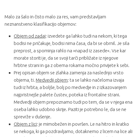
Malo za šalo in čisto malo za res, vam predstavljam
neznanstveno klasifikacijo objemov:
Objem od zadaj
; izvedete ga lahko tudi na nekom, ki tega
bodisi ne pričakuje, bodisi nima časa, da bi se obrnil. Je sila
preprost, a spominja rahlo na »napad iz zasede«. Vse kar
morate storiti je, da se svoji tarči približate iz njegove
hrbtne strani in ga z obema rokama močno privijete k sebi.
Prej opisan objem se zlahka zamenja za naslednjo vrsto
objema, ti.
Medvedji objem
; ta se lahko načeloma izvaja
tudi iz hrbta, a boljše, bolj po medvedje in z izkazovanjem
najpristnejše palete čustev, poteka iz frontalne strani.
Medvedji objem prepoznamo tudi po tem, da se v njega ena
oseba lahko udobno skrije. Paziti je potrebno le, da se ne
sprevrže v dušenje.
Objem z lici
; je mimobežen in površen. Le na hitro in kratko
se nekoga, ki ga pozdravljamo, dotaknemo z licem na lice ali