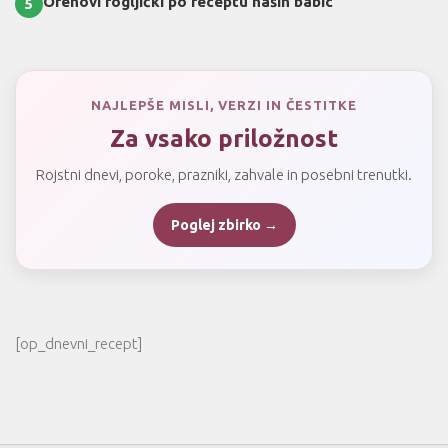
Orehovi rogljički po receptu naših babic
5
NAJLEPŠE MISLI, VERZI IN ČESTITKE
Za vsako priložnost
Rojstni dnevi, poroke, prazniki, zahvale in posebni trenutki.
Poglej zbirko →
[op_dnevni_recept]