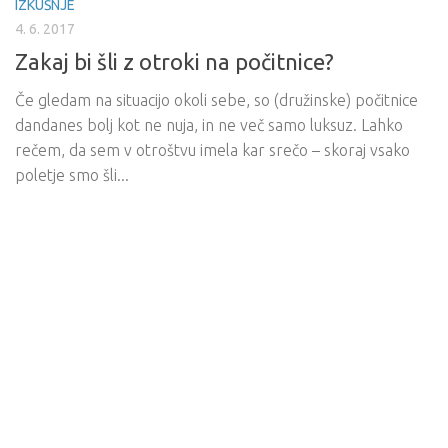
IZKUŠNJE
4. 6. 2017
Zakaj bi šli z otroki na počitnice?
Če gledam na situacijo okoli sebe, so (družinske) počitnice
dandanes bolj kot ne nuja, in ne več samo luksuz. Lahko
rečem, da sem v otroštvu imela kar srečo – skoraj vsako
poletje smo šli...