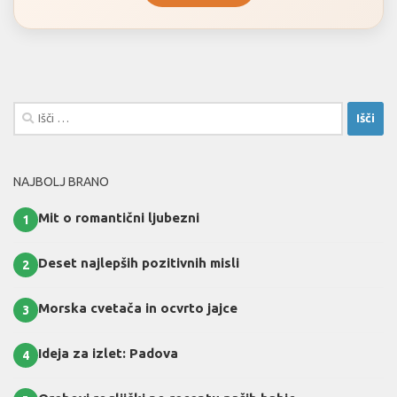
Išči:
NAJBOLJ BRANO
Mit o romantični ljubezni
1
Deset najlepših pozitivnih misli
2
Morska cvetača in ocvrto jajce
3
Ideja za izlet: Padova
4