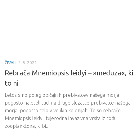
ŽIVALI
2. 5. 2021
Rebrača Mnemiopsis leidyi – »meduza«, ki
to ni
Letos smo poleg običajnih prebivalcev našega morja
pogosto naleteli tudi na druge sluzaste prebivalce našega
morja, pogosto celo v velikih kolonijah. To so rebrače
Mnemiopsis leidyi, tujerodna invazivna vrsta iz rodu
zooplanktona, ki bi...