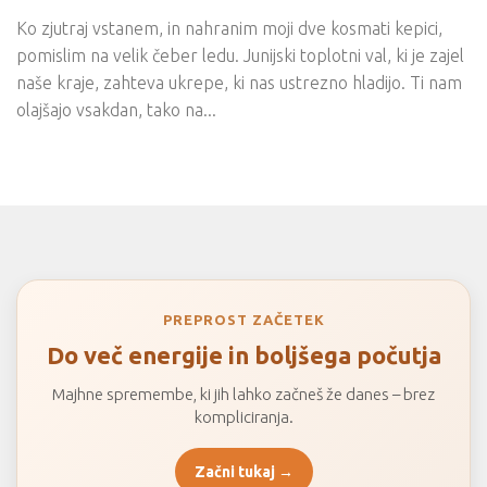
Ko zjutraj vstanem, in nahranim moji dve kosmati kepici,
pomislim na velik čeber ledu. Junijski toplotni val, ki je zajel
naše kraje, zahteva ukrepe, ki nas ustrezno hladijo. Ti nam
olajšajo vsakdan, tako na...
PREPROST ZAČETEK
Do več energije in boljšega počutja
Majhne spremembe, ki jih lahko začneš že danes – brez
kompliciranja.
Začni tukaj →