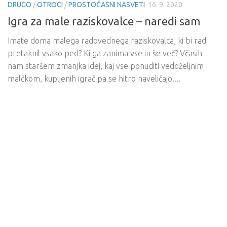
DRUGO
/
OTROCI
/
PROSTOČASNI NASVETI
16. 9. 2020
Igra za male raziskovalce – naredi sam
Imate doma malega radovednega raziskovalca, ki bi rad
pretaknil vsako ped? Ki ga zanima vse in še več? Včasih
nam staršem zmanjka idej, kaj vse ponuditi vedoželjnim
malčkom, kupljenih igrač pa se hitro naveličajo....