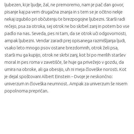
ljubezen, ki je ljudje, žal, ne premoremo, nam je pač dan govor,
pisanje kaj pa vem drugačna znanja in s tem se je očitno nekje
nekaj izgubilo pri občutenju te brezpogojne ljubezni. Starši radi
rečejo, psa za otroka, sej otrok ne bo skrbel zanj in potem bo vse
padlo na nas. Seveda, pes ni tam, da se otrok uči odgovornosti,
ampak ljubezni. Vendar zaradi prej opisanega razmišljanja ljudi,
vsako leto mnogo psov ostane brezdomnih, otrok želi psa,
starši mu ga kupijo, otrok ne skrbi zanj, kot bi po merilih staršev
moral in pes roma v zavetišče, še huje ga privežejo v gozdu, da
umira na obroke, ali ga obesijo, uh ni meja človeške norosti.
Kot
je dejal spoštovani Albert Einstein
–
Dvoje je neskončno:
univerzum in človeška neumnost. Ampak za univerzum še nisem
popolnoma prepričan.