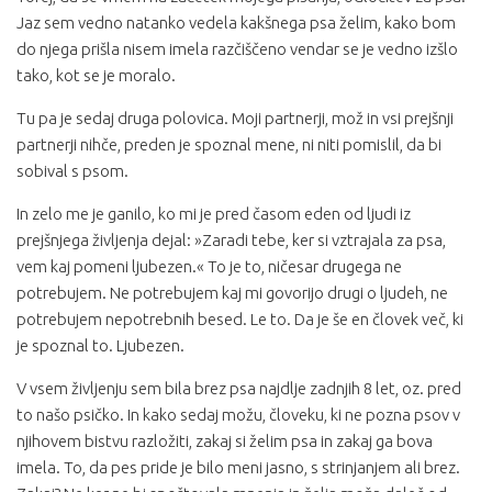
Jaz sem vedno natanko vedela kakšnega psa želim, kako bom
do njega prišla nisem imela razčiščeno vendar se je vedno izšlo
tako, kot se je moralo.
Tu pa je sedaj druga polovica. Moji partnerji, mož in vsi prejšnji
partnerji nihče, preden je spoznal mene, ni niti pomislil, da bi
sobival s psom.
In zelo me je ganilo, ko mi je pred časom eden od ljudi iz
prejšnjega življenja dejal: »Zaradi tebe, ker si vztrajala za psa,
vem kaj pomeni ljubezen.« To je to, ničesar drugega ne
potrebujem. Ne potrebujem kaj mi govorijo drugi o ljudeh, ne
potrebujem nepotrebnih besed. Le to. Da je še en človek več, ki
je spoznal to. Ljubezen.
V vsem življenju sem bila brez psa najdlje zadnjih 8 let, oz. pred
to našo psičko. In kako sedaj možu, človeku, ki ne pozna psov v
njihovem bistvu razložiti, zakaj si želim psa in zakaj ga bova
imela. To, da pes pride je bilo meni jasno, s strinjanjem ali brez.