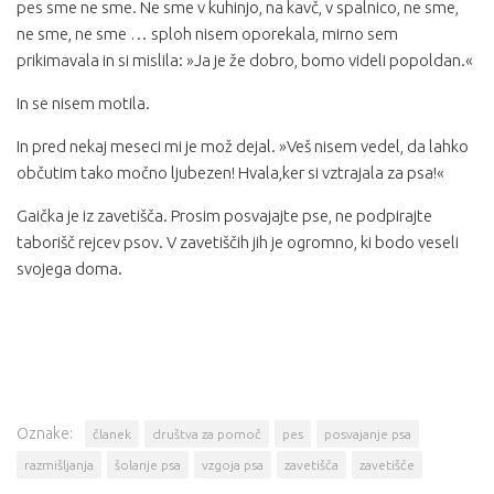
pes sme ne sme. Ne sme v kuhinjo, na kavč, v spalnico, ne sme,
ne sme, ne sme … sploh nisem oporekala, mirno sem
prikimavala in si mislila: »Ja je že dobro, bomo videli popoldan.«
In se nisem motila.
In pred nekaj meseci mi je mož dejal. »Veš nisem vedel, da lahko
občutim tako močno ljubezen! Hvala,ker si vztrajala za psa!«
Gaička je iz zavetišča. Prosim posvajajte pse, ne podpirajte
taborišč rejcev psov. V zavetiščih jih je ogromno, ki bodo veseli
svojega doma.
Oznake:
članek
društva za pomoč
pes
posvajanje psa
razmišljanja
šolanje psa
vzgoja psa
zavetišča
zavetišče