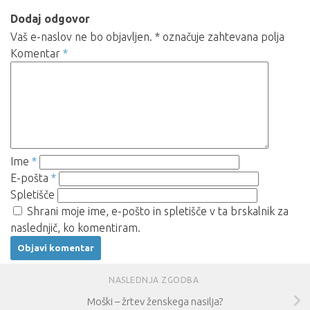
Dodaj odgovor
Vaš e-naslov ne bo objavljen.
*
označuje zahtevana polja
Komentar
*
Ime
*
E-pošta
*
Spletišče
Shrani moje ime, e-pošto in spletišče v ta brskalnik za
naslednjič, ko komentiram.
NASLEDNJA ZGODBA
Moški – žrtev ženskega nasilja?