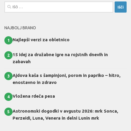
Išči:
NAJBOLJ BRANO
Najlepši verzi za obletnico
1
15 idej za družabne igre na rojstnih dnevih in
2
zabavah
Ajdova kaša s šampinjoni, porom in papriko – hitro,
3
enostavno in zdravo
Vložena rdeča pesa
4
Astronomski dogodki v avgustu 2026: mrk Sonca,
5
Perzeidi, Luna, Venera in delni Lunin mrk