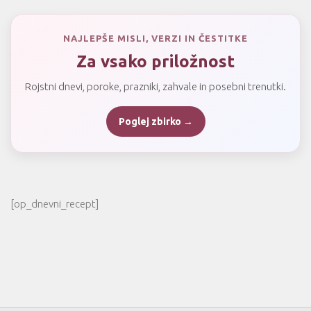
NAJLEPŠE MISLI, VERZI IN ČESTITKE
Za vsako priložnost
Rojstni dnevi, poroke, prazniki, zahvale in posebni trenutki.
Poglej zbirko →
[op_dnevni_recept]