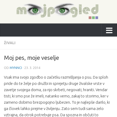
ŽIVALI
Moj pes, moje veselje
OD
MYNNCI
·
23. 3. 2014
Vsak ima svojo zgodbo o začetku razmišljanja o psu. Da sploh
pride do te želje po družbi in sprejetju druge živalske vrste v
zavetje svojega doma, za njo skrbeti, negovati, hraniti. Vendar
tisti, ki smo pse že imeli, natanko vemo, zakaj to storimo, ker v
zameno dobimo brezpogojno ljubezen. To je najlepše darilo, ki
ga človek lahko prejme v življenju. Zato sem tudi sama zelo
vztrajna, da otrok potrebuje psa. Da spozna in občuti to