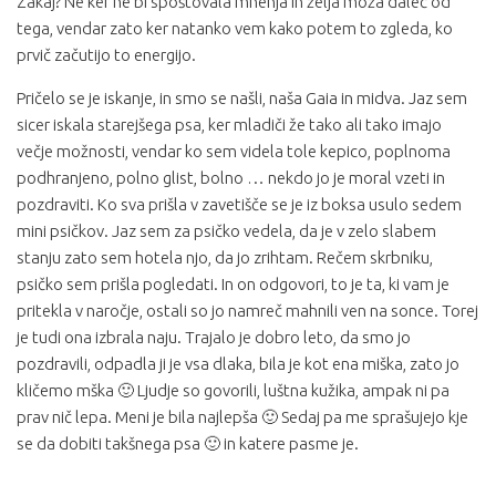
Zakaj? Ne ker ne bi spoštovala mnenja in želja moža daleč od
tega, vendar zato ker natanko vem kako potem to zgleda, ko
prvič začutijo to energijo.
Pričelo se je iskanje, in smo se našli, naša Gaia in midva. Jaz sem
sicer iskala starejšega psa, ker mladiči že tako ali tako imajo
večje možnosti, vendar ko sem videla tole kepico, poplnoma
podhranjeno, polno glist, bolno … nekdo jo je moral vzeti in
pozdraviti. Ko sva prišla v zavetišče se je iz boksa usulo sedem
mini psičkov. Jaz sem za psičko vedela, da je v zelo slabem
stanju zato sem hotela njo, da jo zrihtam. Rečem skrbniku,
psičko sem prišla pogledati. In on odgovori, to je ta, ki vam je
pritekla v naročje, ostali so jo namreč mahnili ven na sonce. Torej
je tudi ona izbrala naju. Trajalo je dobro leto, da smo jo
pozdravili, odpadla ji je vsa dlaka, bila je kot ena miška, zato jo
kličemo mška 🙂 Ljudje so govorili, luštna kužika, ampak ni pa
prav nič lepa. Meni je bila najlepša 🙂 Sedaj pa me sprašujejo kje
se da dobiti takšnega psa 🙂 in katere pasme je.