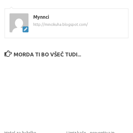
Mynnci
http://mincikuha.blogspot.com/
MORDA TI BO VŠEČ TUDI...
Hotel za žuželke
Ugriz kače – preventiva in