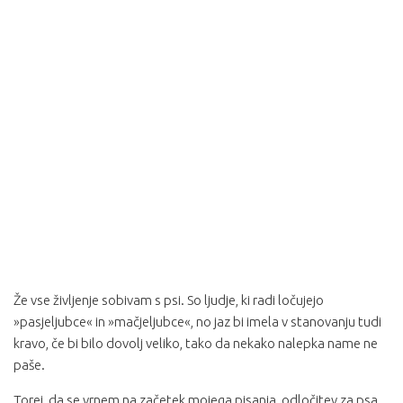
Že vse življenje sobivam s psi. So ljudje, ki radi ločujejo
»pasjeljubce« in »mačjeljubce«, no jaz bi imela v stanovanju tudi
kravo, če bi bilo dovolj veliko, tako da nekako nalepka name ne
paše.
Torej, da se vrnem na začetek mojega pisanja, odločitev za psa.