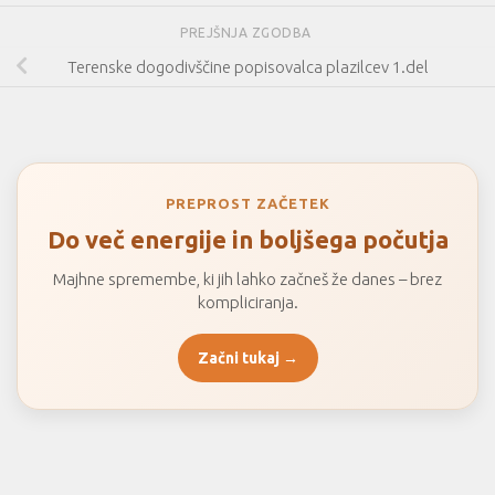
PREJŠNJA ZGODBA
Terenske dogodivščine popisovalca plazilcev 1.del
PREPROST ZAČETEK
Do več energije in boljšega počutja
Majhne spremembe, ki jih lahko začneš že danes – brez
kompliciranja.
Začni tukaj →