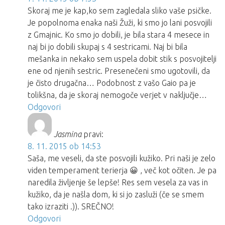
Skoraj me je kap,ko sem zagledala sliko vaše psičke.
Je popolnoma enaka naši Žuži, ki smo jo lani posvojili
z Gmajnic. Ko smo jo dobili, je bila stara 4 mesece in
naj bi jo dobili skupaj s 4 sestricami. Naj bi bila
mešanka in nekako sem uspela dobit stik s posvojitelji
ene od njenih sestric. Presenečeni smo ugotovili, da
je čisto drugačna… Podobnost z vašo Gaio pa je
tolikšna, da je skoraj nemogoče verjet v naključje…
Odgovori
Jasmina
pravi:
8. 11. 2015 ob 14:53
Saša, me veseli, da ste posvojili kužiko. Pri naši je zelo
viden temperament terierja 😀 , več kot očiten. Je pa
naredila življenje še lepše! Res sem vesela za vas in
kužiko, da je našla dom, ki si jo zasluži (če se smem
tako izraziti .)). SREČNO!
Odgovori