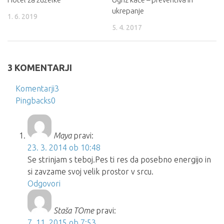
ukrepanje
1. 6. 2019
5. 4. 2017
3 KOMENTARJI
Komentarji
3
Pingbacks
0
Maya
pravi:
23. 3. 2014 ob 10:48
Se strinjam s teboj.Pes ti res da posebno energijo in
si zavzame svoj velik prostor v srcu.
Odgovori
Staša TOme
pravi:
7. 11. 2015 ob 7:53