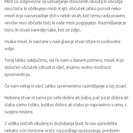
Misli so odgovorne za ustvarjanje določenih občutij in občutja
niso tista, ki oblikujejo misli. Kajti, občutek lahko porodi neko
misel in jo navsezadnje drži v nekih vicah, kot temu rada pravim,
vendar niso občutki tisti, ki naše misli pogojujejo. Razmišljanje je
tisto, ki stvari naredijo take, kot se zdijo.
Vsaka misel, ki nastane v naši glavi je stvar izbire in svobodne
volje.
Torej lahko zaključimo, da če nam v danem primeru, misel, ki jo
določen občutek vzbudi ni všeč, imamo vedno možnost
spremeniti jo.
Če nam nekaj ni všeč, lahko spremenimo razmišljanje o tej stvari.
Nobena stvar ni sama po sebi dobra ali slaba, pač pa je dobra ali
slaba samo toliko, kolikor dobro ali slabo jo napravimo v umu, s
svojimi mislimi.
Z vidika lastnih izkušenj in doživljanja ljudi, bi nas opredelila
nekako v tri osnovne vrste, na podlagi opazovanja, predsem