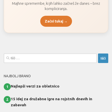
Majhne spremembe, ki jih lahko začneš že danes – brez
kompliciranja.
Začni tukaj →
Išči:
NAJBOLJ BRANO
Najlepši verzi za obletnico
1
15 idej za družabne igre na rojstnih dnevih in
2
zabavah