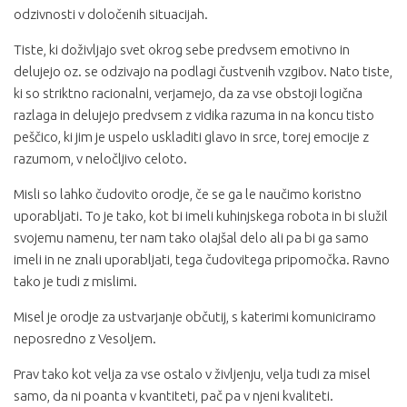
odzivnosti v določenih situacijah.
Tiste, ki doživljajo svet okrog sebe predvsem emotivno in
delujejo oz. se odzivajo na podlagi čustvenih vzgibov. Nato tiste,
ki so striktno racionalni, verjamejo, da za vse obstoji logična
razlaga in delujejo predvsem z vidika razuma in na koncu tisto
peščico, ki jim je uspelo uskladiti glavo in srce, torej emocije z
razumom, v neločljivo celoto.
Misli so lahko čudovito orodje, če se ga le naučimo koristno
uporabljati. To je tako, kot bi imeli kuhinjskega robota in bi služil
svojemu namenu, ter nam tako olajšal delo ali pa bi ga samo
imeli in ne znali uporabljati, tega čudovitega pripomočka. Ravno
tako je tudi z mislimi.
Misel je orodje za ustvarjanje občutij, s katerimi komuniciramo
neposredno z Vesoljem.
Prav tako kot velja za vse ostalo v življenju, velja tudi za misel
samo, da ni poanta v kvantiteti, pač pa v njeni kvaliteti.