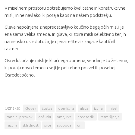
V miselnem prostoru potrebujemo kvalitetne in konstruktivne
misli, in ne navlako, ki poraja kaos na našem podstrešju.
Glava napolnjena z nepredstavljivo količino begajočih misli, je
ena sama velika zmeda. In glava, ki izbira misli selektivno ter jih
namensko osredotoča, je njena rešitev iz zagate kaotičnih
razmer.
Osredotočanje misli je ključnega pomena, vendar je to že tema,
ki poraja novo temo in se ji je potrebno posvetiti posebej.
Osredotočeno.
Oznake:
človek
čustva
domišljija
glava
izbira
misel
miselni preskok
občutki
omejitve
predsodki
razmišljanje
razum
skladnost
srce
svoboda
um