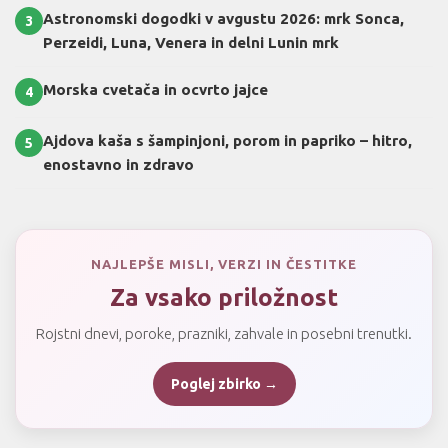
Astronomski dogodki v avgustu 2026: mrk Sonca,
3
Perzeidi, Luna, Venera in delni Lunin mrk
Morska cvetača in ocvrto jajce
4
Ajdova kaša s šampinjoni, porom in papriko – hitro,
5
enostavno in zdravo
NAJLEPŠE MISLI, VERZI IN ČESTITKE
Za vsako priložnost
Rojstni dnevi, poroke, prazniki, zahvale in posebni trenutki.
Poglej zbirko →