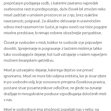
prepričanj in podajanja sodb, s katerimi zaviramo napredek
osebnostne rasti in predispozicijo, da bi človek bil zmožen neko
misel zadržati v umskem prostoru in se z njo, brez vsakršne
navezanosti, poigraval. Za skladno delovanje in uravnotežen
odnos med razumom ter čustvi, je nujno ovreči vse tiste pogojne
miselne predstave, ki nimajo nobene obsežnejše perspektive.
Človek je svoboden v misli, kolikor te svobode si je pripravljen
dovoliti. Sprejemanje in poigravanje z lastnimi mislimi je lahko
tako osvobajajoče dejanje, kot tudi vztrajanje v našem največjem
možnem bivanjskem ujetništvu.
Misel je ustvarjalno dejanje, katerega dejstvo vse preveč
ignoriramo. Misel ne more biti vsiljena entiteta, ker je stvar izbire
in po svobodni volji, ki je osnovna in prirojena človekova pravica,
postane stvar posameznikove odločitve, ne glede na zunanje
dražljaje in mnogokratne poizkuse vzpodbujanja določenih misli
v nas.
Misel je svobodna in ima zmožnost popeljati nas v nebo, na