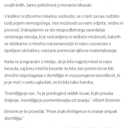
svojih krilih. Samo priložnost ji moramo izkazati.
V kolikor si izborimo miselno svobodo, se s tem za nas razblini
tudi pojem nemogočega. Vse možnosti so nam odprte, vedno in
povsod. Dokopljemo se do neizpodbitnega zavedanja
celotnega Vesolja, ki je sestavljeno iz nešteto možnosti, katerih
se dotikamo z miselno naravnanostjo in nato v povezavi z
izpeljavo občutkov, nastane potencial njihove materializacije.
Rada se poigravam z mislijo, da je bila najprej misel in nato
beseda, saj brez misli bi besede ne bilo, ker potem bi ne bili
zmožni razpolaganja z domišljijo in vsa ponujena raznolikost, ki
jo je moč v svetu ugledati, ne bi bila tako barvita.
“Domišljija je vse. To je predogled velikih stvari, ki jih prinaša
življenje. Domišljija je pomembnejša od znanja.” Albert Einstein
Einstein je še povedal, “
Pravi znak inteligence ni znanje ampak
domišljija
.”