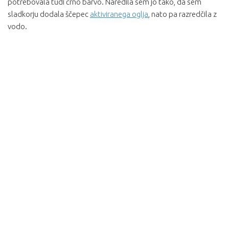
potrebovala tudi črno barvo. Naredila sem jo tako, da sem
sladkorju dodala ščepec
aktiviranega oglja
, nato pa razredčila z
vodo.