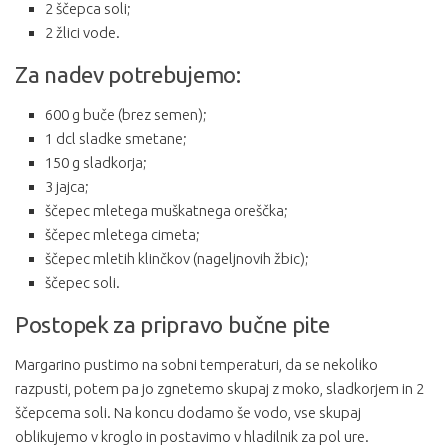
2 ščepca soli;
2 žlici vode.
Za nadev potrebujemo:
600 g buče (brez semen);
1 dcl sladke smetane;
150 g sladkorja;
3 jajca;
ščepec mletega muškatnega oreščka;
ščepec mletega cimeta;
ščepec mletih klinčkov (nageljnovih žbic);
ščepec soli.
Postopek za pripravo bučne pite
Margarino pustimo na sobni temperaturi, da se nekoliko
razpusti, potem pa jo zgnetemo skupaj z moko, sladkorjem in 2
ščepcema soli. Na koncu dodamo še vodo, vse skupaj
oblikujemo v kroglo in postavimo v hladilnik za pol ure.