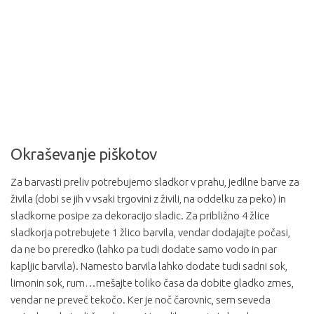
Okraševanje piškotov
Za barvasti preliv potrebujemo sladkor v prahu, jedilne barve za
živila (dobi se jih v vsaki trgovini z živili, na oddelku za peko) in
sladkorne posipe za dekoracijo sladic. Za približno 4 žlice
sladkorja potrebujete 1 žlico barvila, vendar dodajajte počasi,
da ne bo preredko (lahko pa tudi dodate samo vodo in par
kapljic barvila). Namesto barvila lahko dodate tudi sadni sok,
limonin sok, rum…mešajte toliko časa da dobite gladko zmes,
vendar ne preveč tekočo. Ker je noč čarovnic, sem seveda