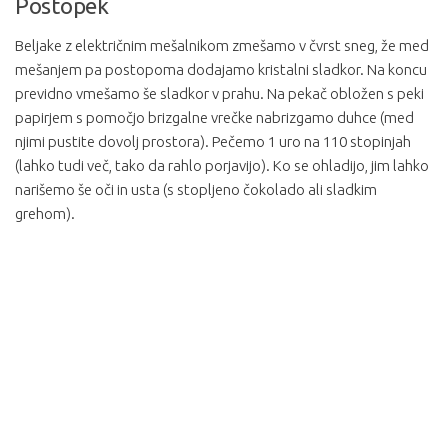
Postopek
Beljake z električnim mešalnikom zmešamo v čvrst sneg, že med
mešanjem pa postopoma dodajamo kristalni sladkor. Na koncu
previdno vmešamo še sladkor v prahu. Na pekač obložen s peki
papirjem s pomočjo brizgalne vrečke nabrizgamo duhce (med
njimi pustite dovolj prostora). Pečemo 1 uro na 110 stopinjah
(lahko tudi več, tako da rahlo porjavijo). Ko se ohladijo, jim lahko
narišemo še oči in usta (s stopljeno čokolado ali sladkim
grehom).