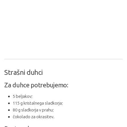
Strašni duhci
Za duhce potrebujemo:
5 beljakov;
115 g kristalnega sladkorja;
80 g sladkorja v prahu;
čokolado za okrasitev.