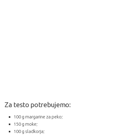
Za testo potrebujemo:
100 g margarine za peko;
150 g moke;
100 g sladkorja;