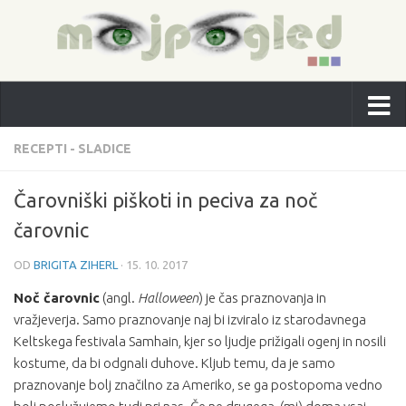
RECEPTI - SLADICE
Čarovniški piškoti in peciva za noč
čarovnic
OD
BRIGITA ZIHERL
·
15. 10. 2017
Noč čarovnic
(angl.
Halloween
) je čas praznovanja in
vražjeverja. Samo praznovanje naj bi izviralo iz starodavnega
Keltskega festivala Samhain, kjer so ljudje prižigali ogenj in nosili
kostume, da bi odgnali duhove. Kljub temu, da je samo
praznovanje bolj značilno za Ameriko, se ga postopoma vedno