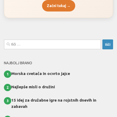
Začni tukaj →
Išči:
NAJBOLJ BRANO
Morska cvetača in ocvrto jajce
1
Najlepše misli o družini
2
15 idej za družabne igre na rojstnih dnevih in
3
zabavah