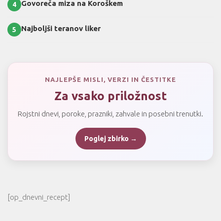
Govoreča miza na Koroškem
4
Najboljši teranov liker
5
NAJLEPŠE MISLI, VERZI IN ČESTITKE
Za vsako priložnost
Rojstni dnevi, poroke, prazniki, zahvale in posebni trenutki.
Poglej zbirko →
[op_dnevni_recept]