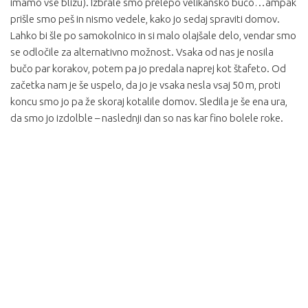
imamo vse blizu). Izbrale smo prelepo velikansko bučo…ampak
prišle smo peš in nismo vedele, kako jo sedaj spraviti domov.
Lahko bi šle po samokolnico in si malo olajšale delo, vendar smo
se odločile za alternativno možnost. Vsaka od nas je nosila
bučo par korakov, potem pa jo predala naprej kot štafeto. Od
začetka nam je še uspelo, da jo je vsaka nesla vsaj 50 m, proti
koncu smo jo pa že skoraj kotalile domov. Sledila je še ena ura,
da smo jo izdolble – naslednji dan so nas kar fino bolele roke.