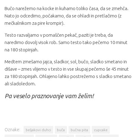
Bučo narežemo na kocke in kuhamo toliko časa, da se zmehča.
Nato jo odcedimo, počakamo, da se ohladi in pretlačimo (z
mečkalnikom za pire krompir).
Testo razvaljamo v pomaščen pekač, paziti je treba, da
naredimo dovolj visok rob. Samo testo tako pečemo 10 minut
na 180 stopinjah.
Medtem zmešamo jajca, sladkor, sol, bučo, sladko smetano in
dišave – zmes vlijemo v testo in vse skupaj pečemo še 45 minut
za 180 stopinjah. Ohlajeno lahko postrežemo s sladko smetano
ali sladoledom.
Pa veselo praznovanje vam želim!
Oznake:
beljakovi duhci
buča
bučna pita
cupcake