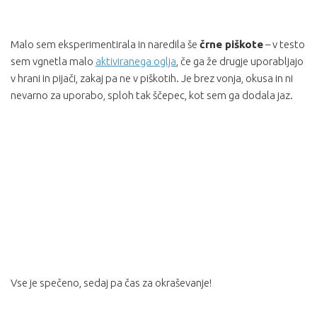
Malo sem eksperimentirala in naredila še
črne piškote
– v testo
sem vgnetla malo
aktiviranega oglja
, če ga že drugje uporabljajo
v hrani in pijači, zakaj pa ne v piškotih. Je brez vonja, okusa in ni
nevarno za uporabo, sploh tak ščepec, kot sem ga dodala jaz.
Vse je spečeno, sedaj pa čas za okraševanje!