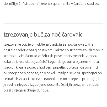
domišljije (in ”strupene” zelene) spremenite v čarobne sladice.
Izrezovanje buč za noč čarovnic
Izrezovanje buč je priljubljena tradicija za noč čarovnic, ki je
nastala stoletja nazaj na Irskem. Takrat so sicer izrezovali repo in
krompir – z bučami so začeli irski priseljenci v Ameriki. Ampak
kako se je vse skupaj začelo? Legenda govori o pijanem kmetu
(Jacku), ki ga je posel s hudičem pripeljal do tega, da po smrti ni
bil sprejet ne v nebesa, ne v pekel. Prisiljen se je bil sprehajati po
temačnih vicah, tako da je naredil laterno iz repe in premoga, ki
je vodila njegovo izgubljeno dušo. Buče, ki jih izrezljamo mi, pa
plašijo njega in druge duhove.