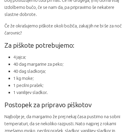
bolj poslužujemo tudi pri nas. Če ne drugega, (mi) doma vsaj
izdolbemo bučo, če se nam da, pa pripravimo še nekatere
slastne dobrote.
Če že okrašujemo piškote okoli božiča, zakaj jih ne bi še za noč
čarovnic?
Za piškote potrebujemo:
4 jajca;
40 dag margarine za peko;
40 dag sladkorja;
1 kg moke;
1 pecilni prašek;
1 vanilijev sladkor.
Postopek za pripravo piškotov
Najbolje je, da margarino že prej nekaj časa pustimo na sobni
temperaturi, da se nekoliko razpusti. Nato najprej z rokami
zmešamo moko, pecilni prašek, sladkor, vanilijev sladkor in