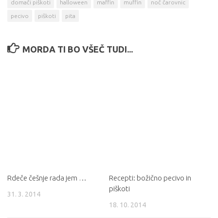
domači piškoti
halloween
maffin
muffin
noč čarovnic
pecivo
piškoti
pita
MORDA TI BO VŠEČ TUDI...
Rdeče češnje rada jem …
Recepti: božično pecivo in
piškoti
31. 3. 2014
18. 10. 2014