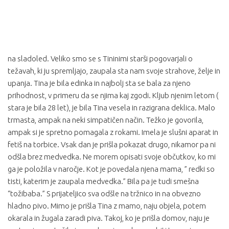
na sladoled. Veliko smo se s Tininimi starši pogovarjali o
težavah, ki ju spremljajo, zaupala sta nam svoje strahove, želje in
upanja. Tina je bila edinka in najbolj sta se bala za njeno
prihodnost, v primeru da se njima kaj zgodi. Kljub njenim letom (
stara je bila 28 let), je bila Tina vesela in razigrana deklica. Malo
trmasta, ampak na neki simpatičen način. Težko je govorila,
ampak si je spretno pomagala z rokami. Imela je slušni aparat in
fetiš na torbice. Vsak dan je prišla pokazat drugo, nikamor pa ni
odšla brez medvedka. Ne morem opisati svoje občutkov, ko mi
ga je položila v naročje. Kot je povedala njena mama, ” redki so
tisti, katerim je zaupala medvedka.” Bila pa je tudi smešna
“tožibaba.” S prijateljico sva odšle na tržnico in na obvezno
hladno pivo. Mimo je prišla Tina z mamo, naju objela, potem
okarala in žugala zaradi piva. Takoj, ko je prišla domov, naju je