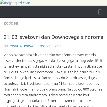
ZGODBE
21. 03. svetovni dan Downovega sindroma
OD
ROSVITA HORVAT - ROSI
·
22. 3. 2014
V poplavi raznoraznih koledarsko označenih dnevov, morda
niste zasledili današnjega. Morda ste za njega mimogrede slišali
iz medijev, ampak niste niti za trenutek zastali in pomislili na vse
te ljudi z Downovim sindromom. Kako se s to boleznijo živi in s
čem se borijo ljudje s takšno osebo v družini. Ali veste, da je za
to bolezen kriv tretji kromosom, na 21-tem paru kromosomov.
Normalni ljudje imamo dva kromosoma. Na 700 do 800 otrok se
rodi eden s tem sindromom. Takšni otroci se v otroštvu
najpogosteje spopadajo s srčnimi napakami, motnjami v
hranjenju, sluhu in vidu. Ali kdaj zastanete in takšno osebo