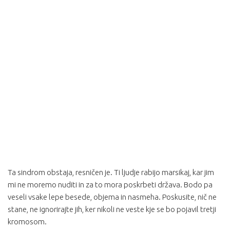
Ta sindrom obstaja, resničen je. Ti ljudje rabijo marsikaj, kar jim
mi ne moremo nuditi in za to mora poskrbeti država. Bodo pa
veseli vsake lepe besede, objema in nasmeha. Poskusite, nič ne
stane, ne ignorirajte jih, ker nikoli ne veste kje se bo pojavil tretji
kromosom.