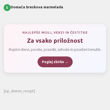
Domača breskova marmelada
5
NAJLEPŠE MISLI, VERZI IN ČESTITKE
Za vsako priložnost
Rojstni dnevi, poroke, prazniki, zahvale in posebni trenutki.
Poglej zbirko →
[op_dnevni_recept]