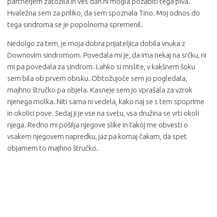
partnerjem zatožila in ves dan ni mogla pozabiti tega piva.
Hvaležna sem za priliko, da sem spoznala Tino. Moj odnos do
tega sindroma se je popolnoma spremenil.
Nedolgo za tem, je moja dobra prijateljica dobila vnuka z
Downovim sindromom. Povedala mi je, da ima nekaj na srčku, ni
mi pa povedala za sindrom. Lahko si mislite, v kakšnem šoku
sem bila ob prvem obisku. Obtožujoče sem jo pogledala,
majhno štručko pa objela. Kasneje sem jo vprašala za vzrok
njenega molka. Niti sama ni vedela, kako naj se s tem spoprime
in okolici pove. Sedaj ji je vse na svetu, vsa družina se vrti okoli
njega. Redno mi pošilja njegove slike in takoj me obvesti o
vsakem njegovem napredku, jaz pa komaj čakam, da spet
objamem to majhno štručko.