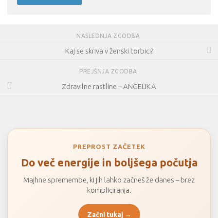
NASLEDNJA ZGODBA
Kaj se skriva v ženski torbici?
PREJŠNJA ZGODBA
Zdravilne rastline – ANGELIKA
PREPROST ZAČETEK
Do več energije in boljšega počutja
Majhne spremembe, ki jih lahko začneš že danes – brez
kompliciranja.
Začni tukaj →