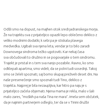
Odšli smo na dopust, na majhen otok sredi jadranskega morja.
Že na trajektu sva z prijateljico opazili lepo oblečeno deklico z
veliko modnimi dodatki, k sebi pa je stiskala plavega
medvedka. Ugibali sva njena leta, vendar je to bilo zaradi
Downovega sindroma težko ugotoviti. Kar nekaj časa
sva občudovali to družino in se pogovarjale o tem sindromu.
Trajekt je pristal in s tem sva nanjo pozabile. Ravno, ko smo
odklepali apartma, smo videli, da se polni tudi sosednji. Takoj
smo se želeli spoznati, saj bomo skupaj preživeli deset dni. Na
naše presenečenje smo spoznali tudi Tino, deklico z
trajekta. Najprej je bila nezaupljiva, kar hitro pa naju je s
prijateljico začela objemati. Njena mama je rekla, malo v šali
malo zares, “moških pa naša Tina ne mara”. Imela sem občutek,
da je najinim partnerjem odleglo, ter da se v Tinini družbi