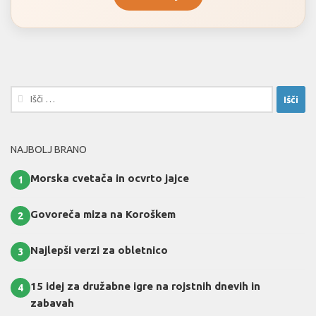
Išči:
NAJBOLJ BRANO
Morska cvetača in ocvrto jajce
1
Govoreča miza na Koroškem
2
Najlepši verzi za obletnico
3
15 idej za družabne igre na rojstnih dnevih in
4
zabavah