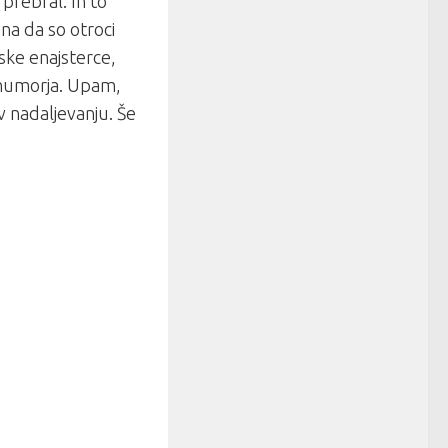
prebral. In to
na da so otroci
mbske enajsterce,
k humorja. Upam,
v nadaljevanju. Še