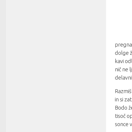
pregna
dolge ž
kavi od
nič ne l
delavni
Razmišl
in si za
Bodo že
tisoč o
sonce v