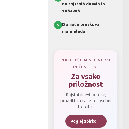
na rojstnih dnevih in
zabavah
Domača breskova
5
marmelada
NAJLEPŠE MISLI, VERZI
IN ČESTITKE
Za vsako
priložnost
Rojstni dnevi, poroke,
prazniki, zahvale in posebni
trenutki.
Poglej zbirko →