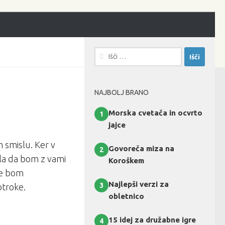
Išči:
NAJBOLJ BRANO
Morska cvetača in ocvrto
1
jajce
 smislu. Ker v
Govoreča miza na
2
ila da bom z vami
Koroškem
 se bom
Najlepši verzi za
3
otroke.
obletnico
15 idej za družabne igre
4