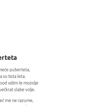
rteta
eče puberteta,
la so tista leta.
sod vidim le mozolje
večkrat slabe volje.
več me ne razume,