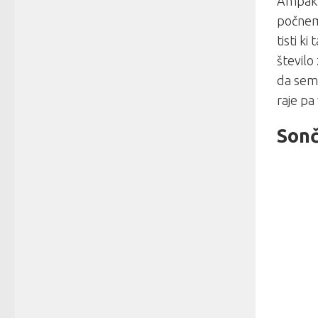
Ampak ž
počnem 
tisti ki
število
da sem 
raje pa
Sonč