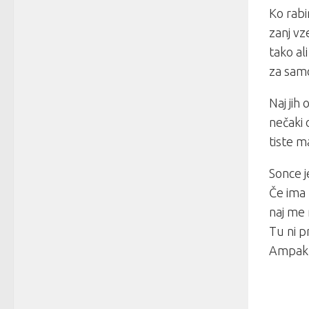
Ko rabi
zanj vz
tako al
za sam
Naj jih
nečaki 
tiste m
Sonce j
Če ima 
naj me 
Tu ni p
Ampak 