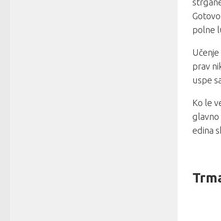
strgane
Gotovo
polne l
Učenje
prav ni
uspe sa
Ko le v
glavno o
edina s
Trm