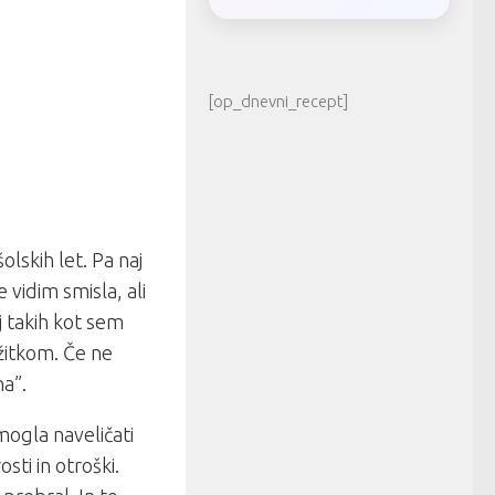
[op_dnevni_recept]
lskih let. Pa naj
vidim smisla, ali
j takih kot sem
užitkom. Če ne
na”.
 mogla naveličati
sti in otroški.