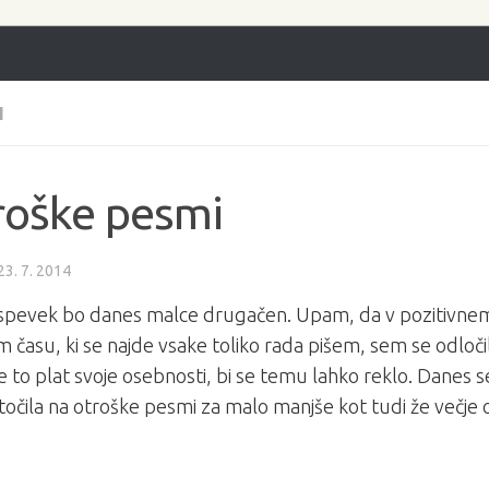
I
roške pesmi
23. 7. 2014
ispevek bo danes malce drugačen. Upam, da v pozitivnem
 času, ki se najde vsake toliko rada pišem, sem se odloč
še to plat svoje osebnosti, bi se temu lahko reklo. Danes
očila na otroške pesmi za malo manjše kot tudi že večje 