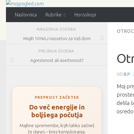
Naslovnica
Rubrike
Horoskopi
NASLEDNJA ZGODBA
OTROC
Mojih 10 NAJ nasvetov za Vaš dom
PREJŠNJA ZGODBA
Ot
Agresivnost ali asertivnost?
OD
B.P.
·
Moj pr
prostem
PREPROST ZAČETEK
delila 
Do več energije in
osredot
boljšega počutja
Majhne spremembe, ki jih lahko začneš
že danes – brez kompliciranja.