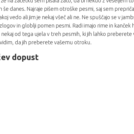
e na začetku sem pisala zato, da bi nekdo z veseljem to 
še danes. Najraje pišem otroške pesmi, saj sem prepriča
 takoj vedo ali jim je nekaj všeč ali ne. Ne spuščajo se v ja
 zlogov in globlji pomen pesmi. Radi imajo rime in kanče
nekaj od tega ujela v treh pesmih, ki jih lahko preberete 
 vidim, da jih preberete vašemu otroku.
ev dopust