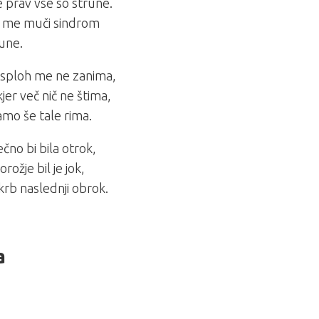
 prav vse so strune.
 me muči sindrom
une.
 sploh me ne zanima,
kjer več nič ne štima,
mo še tale rima.
ečno bi bila otrok,
rožje bil je jok,
krb naslednji obrok.
a