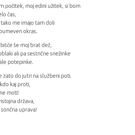
m počitek, moj edini užitek, si bom
elo čas,
i tako me imajo tam doli
oumeven okras.
 obišče še moj brat dež,
oblaki ali pa sestrične snežinke
ale potepinke.
e zato do jutri na službeni poti.
kdo kaj proti,
ne moti!
ristojna država,
sončna uprava!