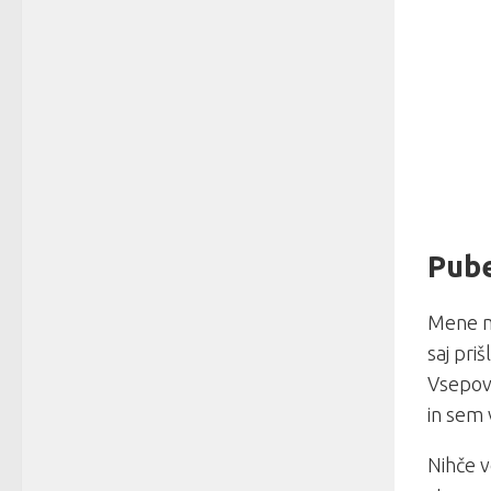
Pube
Mene m
saj priš
Vsepov
in sem 
Nihče 