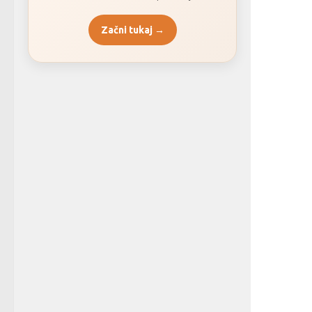
Začni tukaj →