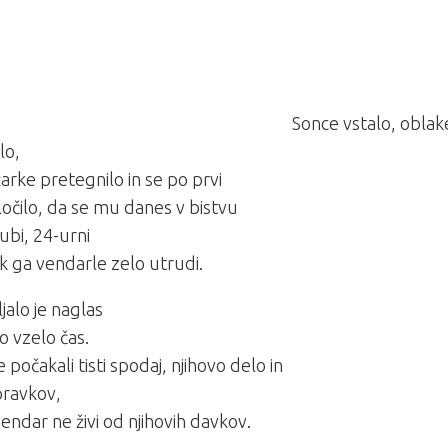
Sonce vstalo, oblak
lo,
arke pretegnilo in se po prvi
ločilo, da se mu danes v bistvu
jubi, 24-urni
k ga vendarle zelo utrudi.
jalo je naglas
to vzelo čas.
 počakali tisti spodaj, njihovo delo in
pravkov,
endar ne živi od njihovih davkov.