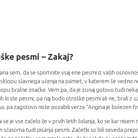
ške pesmi – Zakaj?
ana sem, da se spomnite vsaj ene pesmi iz vaših osnovnošo
 sklopu slavnega učenja na pamet, v katerem še vedno ne 
lopu bralne značke. Vem pa, da je zunaj gotovo tudi neka
kih ki ste pesmi, pa naj bodo otroške pesmi ali ne, brali z 
, pa zagotovo niste pozabili verza “Angina je bolezen fi
i se je vse začelo že v prvih letih šolanja, ko se kar nisem
in sčasoma tudi pisanja pesmi. Začetki so bili seveda prepro