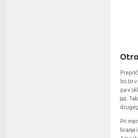
Otro
Preprič
bo to v
pa v sk
jaz. Ta
drugega
Pri men
branja 