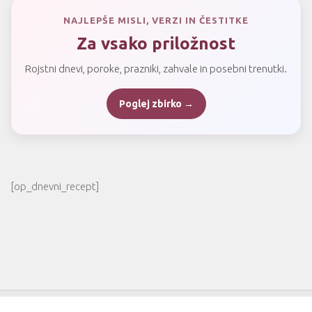
NAJLEPŠE MISLI, VERZI IN ČESTITKE
Za vsako priložnost
Rojstni dnevi, poroke, prazniki, zahvale in posebni trenutki.
Poglej zbirko →
[op_dnevni_recept]