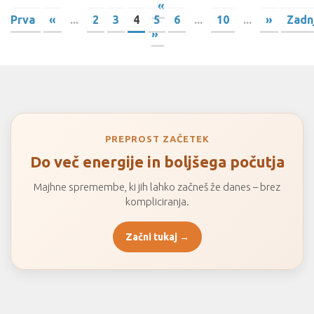
«
Prva
«
...
2
3
4
5
6
...
10
...
»
Zadn
»
PREPROST ZAČETEK
Do več energije in boljšega počutja
Majhne spremembe, ki jih lahko začneš že danes – brez
kompliciranja.
Začni tukaj →