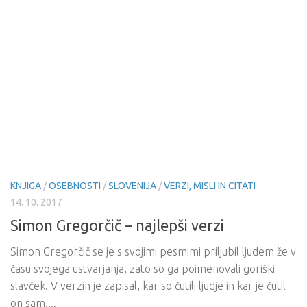
KNJIGA
/
OSEBNOSTI
/
SLOVENIJA
/
VERZI, MISLI IN CITATI
14. 10. 2017
Simon Gregorčič – najlepši verzi
Simon Gregorčič se je s svojimi pesmimi priljubil ljudem že v
času svojega ustvarjanja, zato so ga poimenovali goriški
slavček. V verzih je zapisal, kar so čutili ljudje in kar je čutil
on sam....