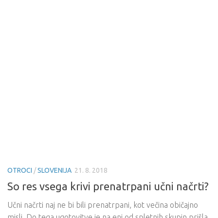
OTROCI
/
SLOVENIJA
21. 8. 2018
So res vsega krivi prenatrpani učni načrti?
Učni načrti naj ne bi bili prenatrpani, kot večina običajno
misli. Do tega ugotovitve je na eni od spletnih skupin prišla