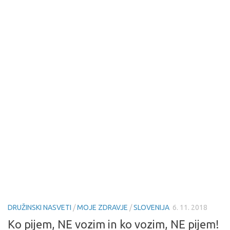
DRUŽINSKI NASVETI
/
MOJE ZDRAVJE
/
SLOVENIJA
6. 11. 2018
Ko pijem, NE vozim in ko vozim, NE pijem!