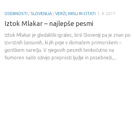
OSEBNOSTI
/
SLOVENIJA
/
VERZI, MISLI IN CITATI
1. 9. 2017
Iztok Mlakar – najlepše pesmi
Iztok Mlakar je gledališki igralec, širši Sloveniji pa je znan po
izvrstnih šansonih, ki jih poje v domačem primorskem –
goriškem narečju. V njegovih pesmih tenkočutno na
humoren način oživijo preprosti ljudje in posebneži,...