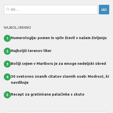
Išči:
NAJBOLJ BRANO
Numerologija: pomen in vpliv števil v našem življenju
1
Najboljši teranov liker
2
Bolšji sejem v Mariboru je za mnoge nedeljski obred
3
30 svetovno znanih citatov slavnih oseb: Modrost, ki
4
navdihuje
Recept za gratinirane palačinke s skuto
5