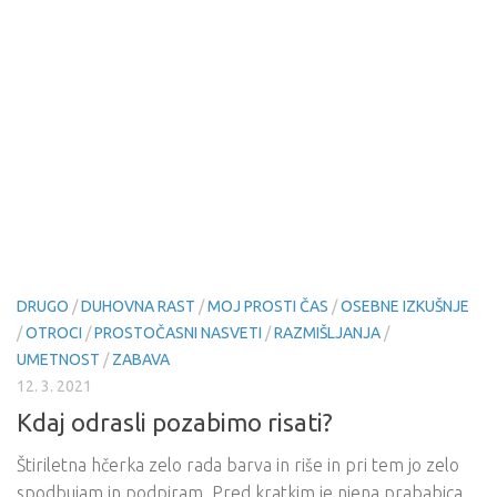
DRUGO
/
DUHOVNA RAST
/
MOJ PROSTI ČAS
/
OSEBNE IZKUŠNJE
/
OTROCI
/
PROSTOČASNI NASVETI
/
RAZMIŠLJANJA
/
UMETNOST
/
ZABAVA
12. 3. 2021
Kdaj odrasli pozabimo risati?
Štiriletna hčerka zelo rada barva in riše in pri tem jo zelo
spodbujam in podpiram. Pred kratkim je njena prababica