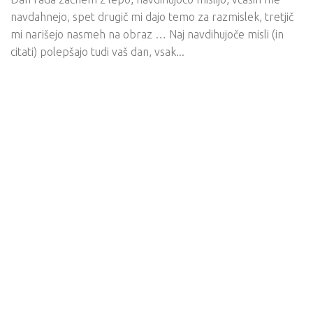
navdahnejo, spet drugič mi dajo temo za razmislek, tretjič
mi narišejo nasmeh na obraz … Naj navdihujoče misli (in
citati) polepšajo tudi vaš dan, vsak...