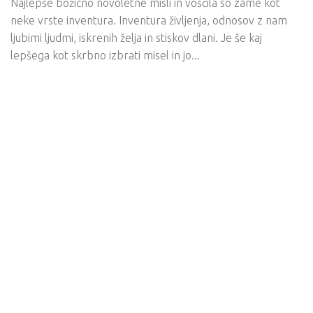
Najlepše božično novoletne misli in voščila so zame kot
neke vrste inventura. Inventura življenja, odnosov z nam
ljubimi ljudmi, iskrenih želja in stiskov dlani. Je še kaj
lepšega kot skrbno izbrati misel in jo...