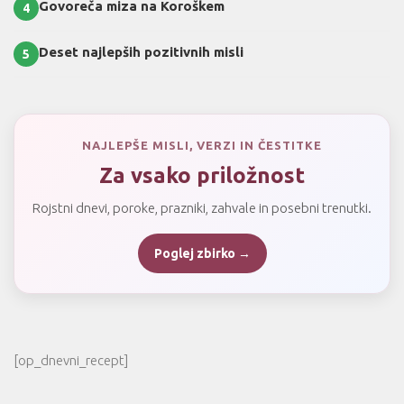
Govoreča miza na Koroškem
4
Deset najlepših pozitivnih misli
5
NAJLEPŠE MISLI, VERZI IN ČESTITKE
Za vsako priložnost
Rojstni dnevi, poroke, prazniki, zahvale in posebni trenutki.
Poglej zbirko →
[op_dnevni_recept]