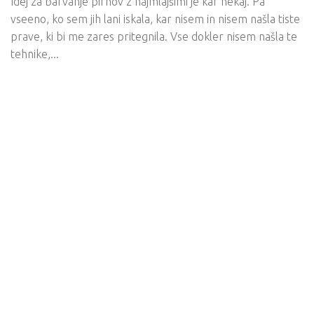
Idej za barvanje pirhov z najmlajšimi je kar nekaj. Pa
vseeno, ko sem jih lani iskala, kar nisem in nisem našla tiste
prave, ki bi me zares pritegnila. Vse dokler nisem našla te
tehnike,...