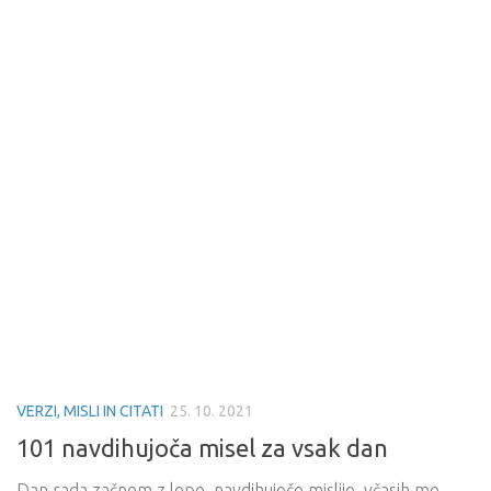
VERZI, MISLI IN CITATI
25. 10. 2021
101 navdihujoča misel za vsak dan
Dan rada začnem z lepo, navdihujočo mislijo, včasih me