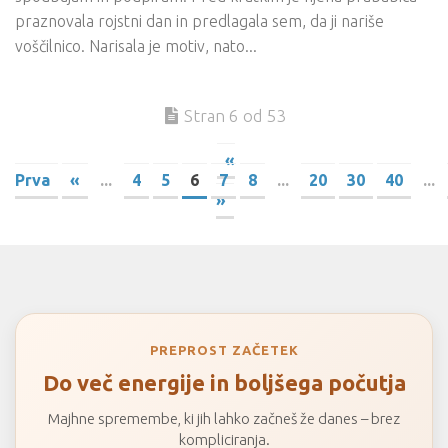
praznovala rojstni dan in predlagala sem, da ji nariše
voščilnico. Narisala je motiv, nato...
Stran 6 od 53
«
Prva
«
...
4
5
6
7
8
...
20
30
40
...
»
PREPROST ZAČETEK
Do več energije in boljšega počutja
Majhne spremembe, ki jih lahko začneš že danes – brez
kompliciranja.