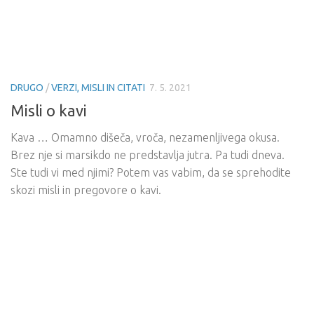
DRUGO
/
VERZI, MISLI IN CITATI
7. 5. 2021
Misli o kavi
Kava … Omamno dišeča, vroča, nezamenljivega okusa.
Brez nje si marsikdo ne predstavlja jutra. Pa tudi dneva.
Ste tudi vi med njimi? Potem vas vabim, da se sprehodite
skozi misli in pregovore o kavi.