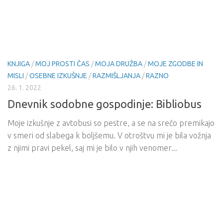
KNJIGA
/
MOJ PROSTI ČAS
/
MOJA DRUŽBA
/
MOJE ZGODBE IN
MISLI
/
OSEBNE IZKUŠNJE
/
RAZMIŠLJANJA
/
RAZNO
26. 1. 2022
Dnevnik sodobne gospodinje: Bibliobus
Moje izkušnje z avtobusi so pestre, a se na srečo premikajo
v smeri od slabega k boljšemu. V otroštvu mi je bila vožnja
z njimi pravi pekel, saj mi je bilo v njih venomer...