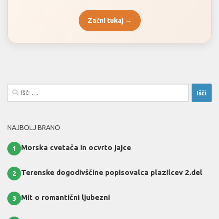
Začni tukaj →
Išči:
NAJBOLJ BRANO
Morska cvetača in ocvrto jajce
1
Terenske dogodivščine popisovalca plazilcev 2.del
2
Mit o romantični ljubezni
3