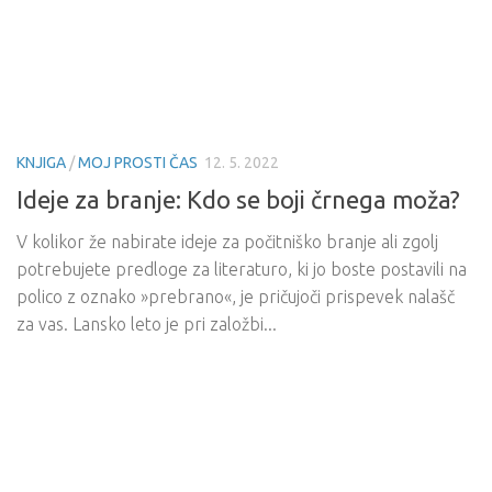
KNJIGA
/
MOJ PROSTI ČAS
12. 5. 2022
Ideje za branje: Kdo se boji črnega moža?
V kolikor že nabirate ideje za počitniško branje ali zgolj
potrebujete predloge za literaturo, ki jo boste postavili na
polico z oznako »prebrano«, je pričujoči prispevek nalašč
za vas. Lansko leto je pri založbi...