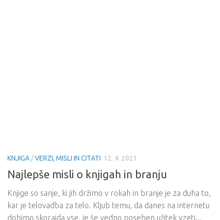
KNJIGA
/
VERZI, MISLI IN CITATI
12. 4. 2021
Najlepše misli o knjigah in branju
Knjige so sanje, ki jih držimo v rokah in branje je za duha to,
kar je telovadba za telo. Kljub temu, da danes na internetu
dobimo skorajda vse, je še vedno poseben užitek vzeti...