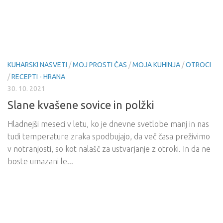
KUHARSKI NASVETI
/
MOJ PROSTI ČAS
/
MOJA KUHINJA
/
OTROCI
/
RECEPTI - HRANA
30. 10. 2021
Slane kvašene sovice in polžki
Hladnejši meseci v letu, ko je dnevne svetlobe manj in nas
tudi temperature zraka spodbujajo, da več časa preživimo
v notranjosti, so kot nalašč za ustvarjanje z otroki. In da ne
boste umazani le...