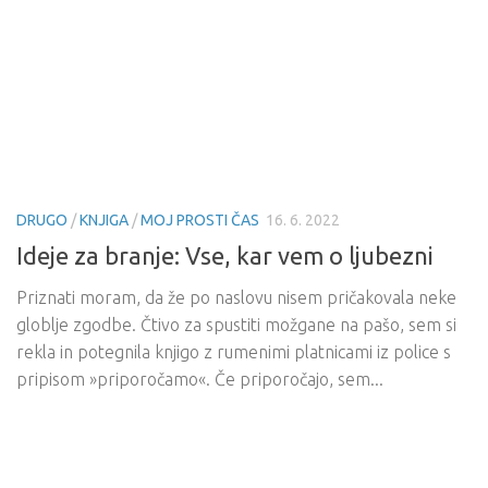
DRUGO
/
KNJIGA
/
MOJ PROSTI ČAS
16. 6. 2022
Ideje za branje: Vse, kar vem o ljubezni
Priznati moram, da že po naslovu nisem pričakovala neke
globlje zgodbe. Čtivo za spustiti možgane na pašo, sem si
rekla in potegnila knjigo z rumenimi platnicami iz police s
pripisom »priporočamo«. Če priporočajo, sem...